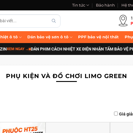
Tin tức
Bảo hành
Hệ th
1
P
hiệt ô tô
Dán bảo vệ sơn ô tô
PPF bảo vệ nội thất
Phụ
DÁN PHIM CÁCH NHIỆT XE ĐIỆN NHẬN TẤM BẢO VỆ PIN B-FAC
GAY
→
PHỤ KIỆN VÀ ĐỒ CHƠI LIMO GREEN
Giá gi