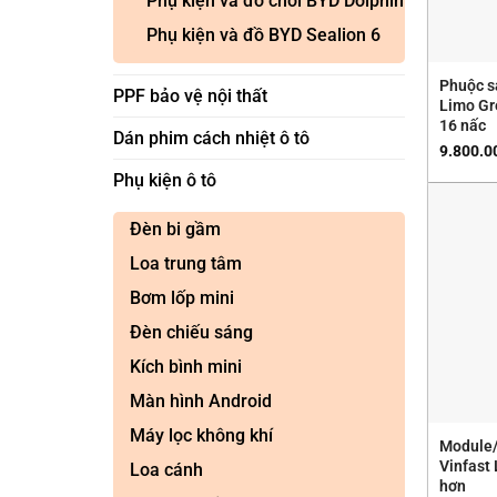
Phụ kiện và đồ chơi BYD Dolphin
Phụ kiện và đồ BYD Sealion 6
Phuộc s
PPF bảo vệ nội thất
Limo Gr
16 nấc
Dán phim cách nhiệt ô tô
9.800.0
Phụ kiện ô tô
Đèn bi gầm
Loa trung tâm
Bơm lốp mini
Đèn chiếu sáng
Kích bình mini
Màn hình Android
Máy lọc không khí
Module/
Vinfast
Loa cánh
hơn