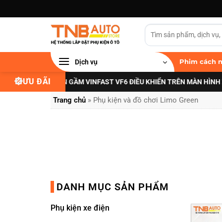
Bỏ
qua
nội
dung
Dịch vụ
Phim cách n
ƯU ĐÃI
NG CẤP ĐÈN GẦM VINFAST VF6 ĐIỀU KHIỂN TRÊN MÀN HÌNH ZIN
XEM N
Trang chủ
»
Phụ kiện và đồ chơi Limo Green
DANH MỤC SẢN PHẨM
Phụ kiện xe điện