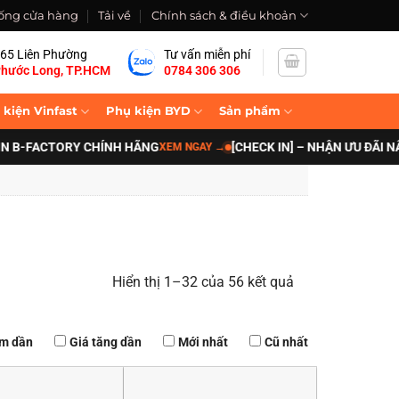
ống cửa hàng
Tải về
Chính sách & điều khoản
65 Liên Phường
Tư vấn miễn phí
hước Long, TP.HCM
0784 306 306
 kiện Vinfast
Phụ kiện BYD
Sản phẩm
TORY CHÍNH HÃNG
[CHECK IN] – NHẬN ƯU ĐÃI NÂNG CẤP 
XEM NGAY
→
Hiển thị 1–32 của 56 kết quả
ảm dần
Giá tăng dần
Mới nhất
Cũ nhất