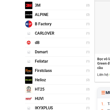
3M
(2)
ALPINE
(2)
B Factory
(1)
CARLOVER
(1)
dB
(1)
Dsmart
(1)
Bọc vô l
Felixtar
(1)
Green đẹ
cầu
Firstclass
(1)
Liên hệ:
Helioz
(2)
HT25
(2)
☰
M
HUVI
(1)
T
IKYXPLUS
(1)