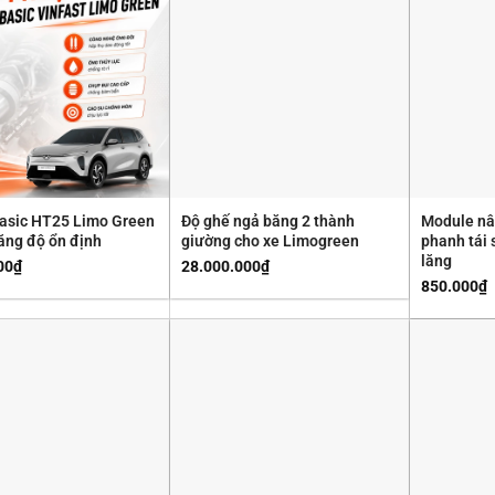
asic HT25 Limo Green
Độ ghế ngả băng 2 thành
Module nâ
tăng độ ổn định
giường cho xe Limogreen
phanh tái 
lăng
00
₫
28.000.000
₫
850.000
₫