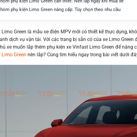
hóm phụ kiện Limo Green cần thiết: Nên lắp ngay khi mua xe
hóm phụ kiện Limo Green nâng cấp: Tùy chọn theo nhu cầu
 Limo Green là mẫu xe điện MPV mới có thiết kế thực dụng, kh
anh dịch vụ vận tải. Với các trang bị sẵn có của xe Limo Green 
hủ xe muốn lắp thêm phụ kiện xe Vinfast Limo Green để nâng c
t Limo Green
nên lắp? Cùng tìm hiểu ngay trong bài viết dưới đâ