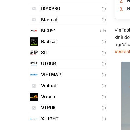
N
IKYXPRO
N
(1)
Ma-mat
(1)
VinFast
MCD91
(10)
kinh do
Radical
(1)
người c
VinFas
SIP
(1)
UTOUR
(1)
VIETMAP
(1)
Vinfast
(1)
Vixsun
(1)
VTRUK
(1)
X-LIGHT
(1)