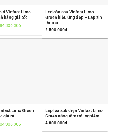
id Vinfast Limo
Led cản sau Vinfast Limo
h hãng giá tốt
Green hiệu ứng đẹp – Lắp zin
theo xe
84 306 306
2.500.000
₫
nfast Limo Green
Lắp loa sub điện Vinfast Limo
c giá rẻ
Green nâng tầm trải nghiệm
4.800.000
₫
84 306 306