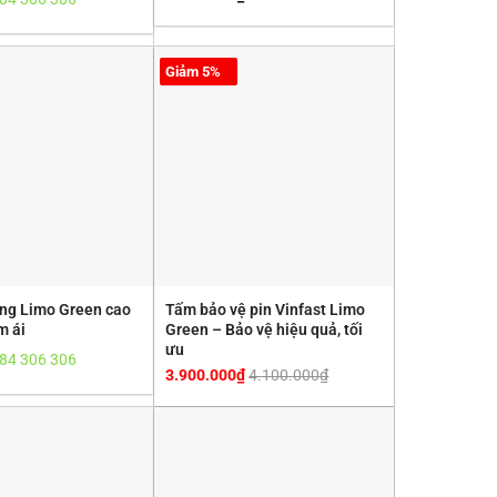
Giảm 5%
ăng Limo Green cao
Tấm bảo vệ pin Vinfast Limo
m ái
Green – Bảo vệ hiệu quả, tối
ưu
84 306 306
3.900.000
₫
4.100.000
₫