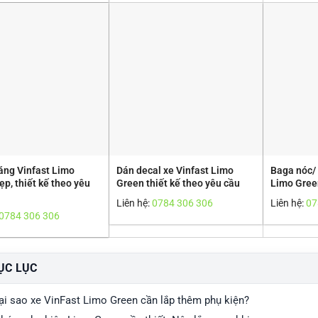
ăng Vinfast Limo
Dán decal xe Vinfast Limo
Baga nóc/ 
p, thiết kế theo yêu
Green thiết kế theo yêu cầu
Limo Gree
Liên hệ:
0784 306 306
Liên hệ:
07
0784 306 306
ỤC LỤC
ại sao xe VinFast Limo Green cần lắp thêm phụ kiện?