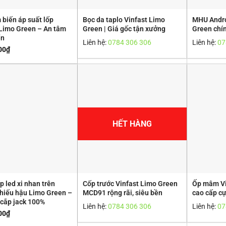
 biến áp suất lốp
Bọc da taplo Vinfast Limo
MHU Andro
 Limo Green – An tâm
Green | Giá gốc tận xưởng
Green chín
ển
Liên hệ:
0784 306 306
Liên hệ:
07
00
₫
HẾT HÀNG
 led xi nhan trên
Cốp trước Vinfast Limo Green
Ốp mâm Vi
hiếu hậu Limo Green –
MCD91 rộng rãi, siêu bền
cao cấp cự
 cắp jack 100%
Liên hệ:
0784 306 306
Liên hệ:
07
00
₫