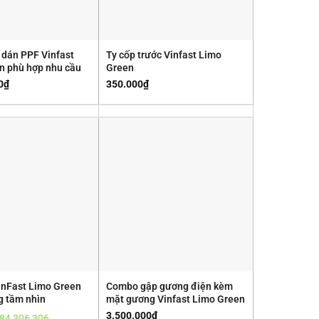
 dán PPF Vinfast
Ty cốp trước Vinfast Limo
n phù hợp nhu cầu
Green
0
₫
350.000
₫
inFast Limo Green
Combo gập gương điện kèm
g tầm nhìn
mặt gương Vinfast Limo Green
3.500.000
₫
84 306 306