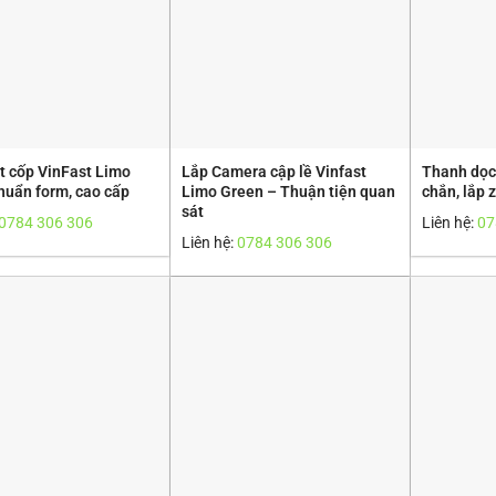
t cốp VinFast Limo
Lắp Camera cập lề Vinfast
Thanh dọc
huẩn form, cao cấp
Limo Green – Thuận tiện quan
chắn, lắp 
sát
0784 306 306
Liên hệ:
07
Liên hệ:
0784 306 306