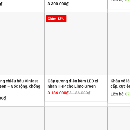
₫
3.300.000
₫
Giảm 13%
ng chiếu hậu Vinfast
Gập gương điện kèm LED xi
Khâu vô l
een – Góc rộng, chống
nhan THP cho Limo Green
cấp, cực ê
3.186.000
₫
3.186.000
₫
Liên hệ:
07
00
₫