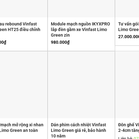
au rebound Vinfast
Module mạch nguồn IKYXPRO
Tư vấn gói
een HT25 điều chỉnh
lắp đèn gầm xe Vinfast Limo
Limo Gree
Green zin
27.000.00
00
₫
980.000
₫
mạch mở rộng xi nhan
Dán phim cách nhiệt Vinfast
Đôn ghế V
 Limo Green an toàn
Limo Green giá rẻ, bảo hành
2-4cm tăn
10 năm
Liên hệ:
07