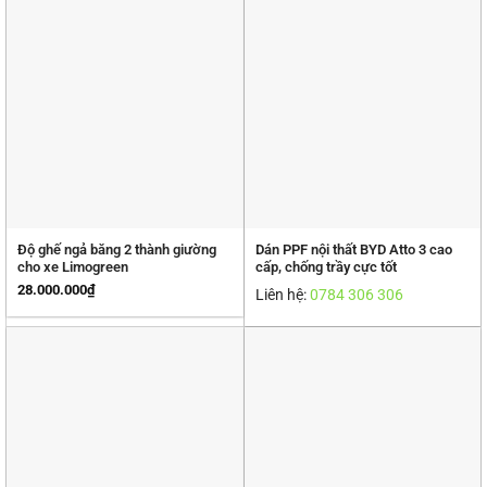
Độ ghế ngả băng 2 thành giường
Dán PPF nội thất BYD Atto 3 cao
cho xe Limogreen
cấp, chống trầy cực tốt
28.000.000
₫
Liên hệ:
0784 306 306