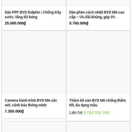
Dán PPF BYD Dolphin | Chống trầy
Dán phim cách nhiệt BYD M6 cao
xước, tăng độ bóng
cấp – Ưu đãi khủng, góp 0%
25.000.000
₫
5.760.000
₫
Camera hành trình BYD M6 sắc
Thảm lót sàn BYD M6 chống thấm
nét, cảnh báo thông minh
tốt, đa dạng mẫu
1.350.000
₫
Liên hệ:
0784 306 306