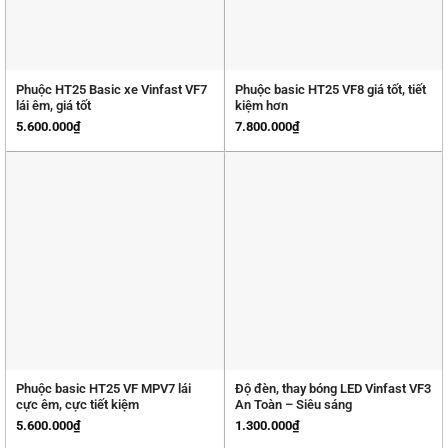
Phuộc HT25 Basic xe Vinfast VF7
Phuộc basic HT25 VF8 giá tốt, tiết
lái êm, giá tốt
kiệm hơn
5.600.000
₫
7.800.000
₫
Phuộc basic HT25 VF MPV7 lái
Độ đèn, thay bóng LED Vinfast VF3
cực êm, cực tiết kiệm
An Toàn – Siêu sáng
5.600.000
₫
1.300.000
₫