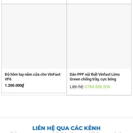
Độ hõm tay nắm cửa cho VinFast
Dán PPF nội thất Vinfast Limo
VF6
Green chống trầy, cực bóng
1.200.000
₫
Liên hệ:
0784 306 306
LIÊN HỆ QUA CÁC KÊNH