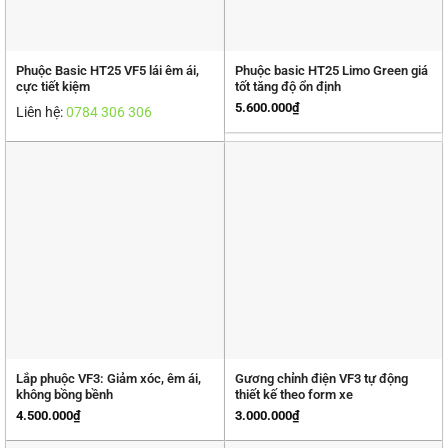
Phuộc Basic HT25 VF5 lái êm ái,
Phuộc basic HT25 Limo Green giá
cực tiết kiệm
tốt tăng độ ổn định
5.600.000
₫
Liên hệ:
0784 306 306
Lắp phuộc VF3: Giảm xóc, êm ái,
Gương chỉnh điện VF3 tự động
không bồng bềnh
thiết kế theo form xe
4.500.000
₫
3.000.000
₫