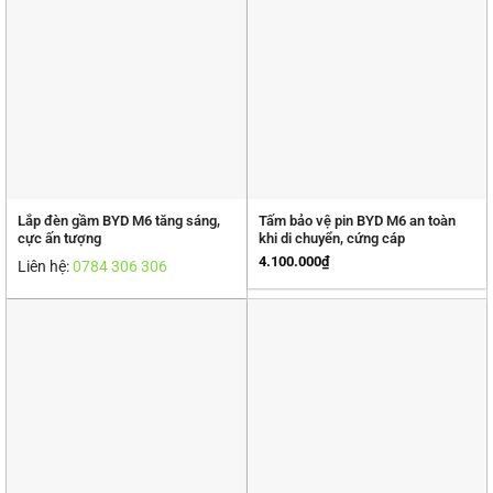
Lắp đèn gầm BYD M6 tăng sáng,
Tấm bảo vệ pin BYD M6 an toàn
cực ấn tượng
khi di chuyển, cứng cáp
4.100.000
₫
Liên hệ:
0784 306 306