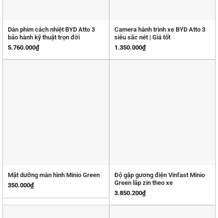
Dán phim cách nhiệt BYD Atto 3
Camera hành trình xe BYD Atto 3
bảo hành kỹ thuật trọn đời
siêu sắc nét | Giá tốt
5.760.000
₫
1.350.000
₫
Độ gập gương điện Vinfast Minio
Mặt dưỡng màn hình Minio Green
Green lắp zin theo xe
350.000
₫
3.850.200
₫