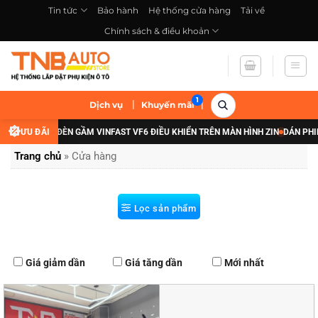
Bỏ
Tin tức
Bảo hành
Hệ thống cửa hàng
Tải về
qua
Chính sách & điều khoản
nội
dung
|
|
Dịch vụ
Khuyến mãi
I NÂNG CẤP ĐÈN GẦM VINFAST VF6 ĐIỀU KHIỂN TRÊN MÀN HÌNH ZIN
ƯU ĐÃI
DÁN PHIM C
Trang chủ
»
Cửa hàng
Lọc sản phẩm
Giá giảm dần
Giá tăng dần
Mới nhất