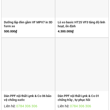
Dưỡng lắp đèn gầm VF MPV7 in 3D
Lò xo basic HT25 VF3 tăng độ linh
form xe
hoạt, ổn định
500.000
₫
4.300.000
₫
Dán PPF nội thất Lynk & Co 06 bảo
Dán PPF nội thất Lynk & Co 01
vệ chống xước
chống trầy , tự phục hồi
Liên hệ:
0784 306 306
Liên hệ:
0784 306 306