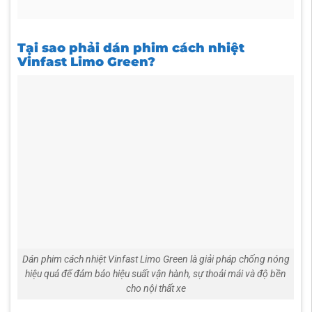
Thường xuyên có chương trình ưu đãi, giảm giá theo mùa,
lễ tết hoặc khi mua kèm phụ kiện khác.
Cung cấp hóa đơn, chứng từ đầy đủ đối với khách hàng
Tại sao phải dán phim cách nhiệt
cần xuất hóa đơn VAT.
Vinfast Limo Green?
Dán phim cách nhiệt Vinfast Limo Green là giải pháp chống nóng
hiệu quả để đảm bảo hiệu suất vận hành, sự thoải mái và độ bền
cho nội thất xe