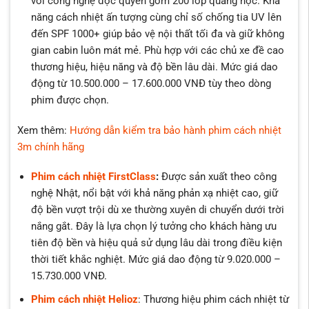
với công nghệ độc quyền gồm 200 lớp quang học. Khả
năng cách nhiệt ấn tượng cùng chỉ số chống tia UV lên
đến SPF 1000+ giúp bảo vệ nội thất tối đa và giữ không
gian cabin luôn mát mẻ. Phù hợp với các chủ xe đề cao
thương hiệu, hiệu năng và độ bền lâu dài. Mức giá dao
động từ 10.500.000 – 17.600.000 VNĐ tùy theo dòng
phim được chọn.
Xem thêm:
Hướng dẫn kiểm tra bảo hành phim cách nhiệt
3m chính hãng
Phim cách nhiệt FirstClass
:
Được sản xuất theo công
nghệ Nhật, nổi bật với khả năng phản xạ nhiệt cao, giữ
độ bền vượt trội dù xe thường xuyên di chuyển dưới trời
nắng gắt. Đây là lựa chọn lý tưởng cho khách hàng ưu
tiên độ bền và hiệu quả sử dụng lâu dài trong điều kiện
thời tiết khắc nghiệt. Mức giá dao động từ 9.020.000 –
15.730.000 VNĐ.
Phim cách nhiệt Helioz
: Thương hiệu phim cách nhiệt từ