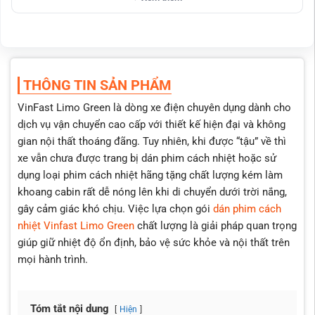
FirstClass – Helioz, Helioz – Vixun… giúp tối ưu chi phí mà vẫn
đảm bảo hiệu quả cách nhiệt.
Dán phim cách nhiệt Vinfast Limo Green có đầy đủ giấy
chứng nhận và kiểm định rõ ràng.
Giá cả rõ ràng, minh bạch, không phát sinh thêm chi phí
THÔNG TIN SẢN PHẨM
trong quá trình thi công.
VinFast Limo Green là dòng xe điện chuyên dụng dành cho
Được trực tiếp test phim bằng các thiết bị tại cửa hàng
dịch vụ vận chuyển cao cấp với thiết kế hiện đại và không
giúp khách hàng có cái nhìn chân thực nhất.
gian nội thất thoáng đãng. Tuy nhiên, khi được “tậu” về thì
Thi công chuẩn kỹ thuật bởi đội ngũ kỹ thuật viên lành
xe vẫn chưa được trang bị dán phim cách nhiệt hoặc sử
nghề đảm bảo độ bám dính, thẩm mỹ và độ bền cao.
dụng loại phim cách nhiệt hãng tặng chất lượng kém làm
Hỗ trợ dán phim tận nơi tại nhà cho khách bận rộn, tiện lợi
khoang cabin rất dễ nóng lên khi di chuyển dưới trời nắng,
và tiết kiệm thời gian.
gây cảm giác khó chịu. Việc lựa chọn gói
dán phim cách
Chính sách bảo hành rõ ràng, đầy đủ theo từng dòng cách
nhiệt Vinfast Limo Green
chất lượng là giải pháp quan trọng
nhiệt
giúp giữ nhiệt độ ổn định, bảo vệ sức khỏe và nội thất trên
Nhân viên tư vấn tận tình, giải đáp mọi thắc mắc, hỗ trợ
mọi hành trình.
chọn gói dán phù hợp nhất với nhu cầu và ngân sách.
Có hỗ trợ trả góp 0% lãi suất cho khách hàng có nhu cầu,
giảm gánh nặng tài chính ban đầu.
Tóm tắt nội dung
Hiện