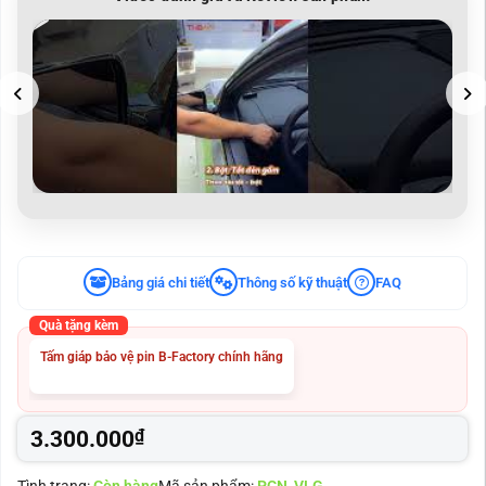
BẬT
Hạn
TẮT
Mục
ĐÈN
Lim
GẦM
Gre
LIMO
Sau
GREEN
Khi
TRÊN
Nân
CẦN
Cấp
GẠT
Tại
ZIN
TNB
Aut
Bảng giá chi tiết
Thông số kỹ thuật
FAQ
Quà tặng kèm
Tấm giáp bảo vệ pin B-Factory chính hãng
3.300.000
₫
Tình trạng:
Còn hàng
Mã sản phẩm:
PCN_VLG