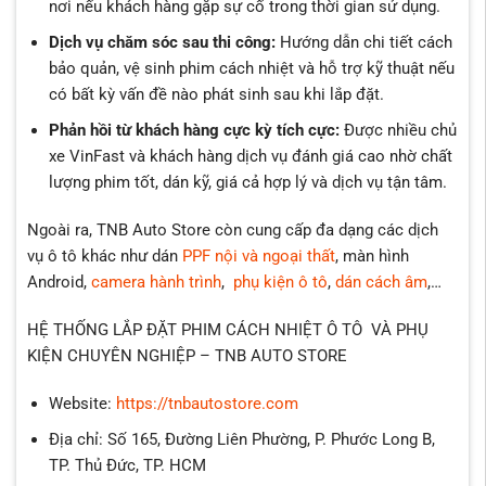
nơi nếu khách hàng gặp sự cố trong thời gian sử dụng.
Dịch vụ chăm sóc sau thi công:
Hướng dẫn chi tiết cách
bảo quản, vệ sinh phim cách nhiệt và hỗ trợ kỹ thuật nếu
có bất kỳ vấn đề nào phát sinh sau khi lắp đặt.
Phản hồi từ khách hàng cực kỳ tích cực:
Được nhiều chủ
xe VinFast và khách hàng dịch vụ đánh giá cao nhờ chất
lượng phim tốt, dán kỹ, giá cả hợp lý và dịch vụ tận tâm.
Ngoài ra, TNB Auto Store còn cung cấp đa dạng các dịch
vụ ô tô khác như dán
PPF nội và ngoại thất
, màn hình
Android,
camera hành trình
,
phụ kiện ô tô
,
dán cách âm
,…
HỆ THỐNG LẮP ĐẶT PHIM CÁCH NHIỆT Ô TÔ VÀ PHỤ
KIỆN CHUYÊN NGHIỆP – TNB AUTO STORE
Website:
https://tnbautostore.com
Địa chỉ: Số 165, Đường Liên Phường, P. Phước Long B,
TP. Thủ Đức, TP. HCM