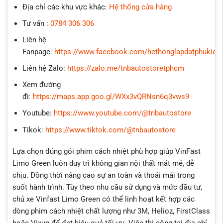
Địa chỉ các khu vực khác:
Hệ thống cửa hàng
Tư vấn :
0784 306 306
Liên hệ
Fanpage:
https://www.facebook.com/hethonglapdatphukien
Liên hệ Zalo:
https://zalo.me/tnbautostoretphcm
Xem đường
đi:
https://maps.app.goo.gl/WXx3vQRNsn6q3vws9
Youtube:
https://www.youtube.com/@tnbautostore
Tikok:
https://www.tiktok.com/@tnbautostore
Lựa chọn đúng gói phim cách nhiệt phù hợp giúp VinFast
Limo Green luôn duy trì không gian nội thất mát mẻ, dễ
chịu. Đồng thời nâng cao sự an toàn và thoải mái trong
suốt hành trình. Tùy theo nhu cầu sử dụng và mức đầu tư,
chủ xe Vinfast Limo Green có thể linh hoạt kết hợp các
dòng phim cách nhiệt chất lượng như 3M, Helioz, FirstClass