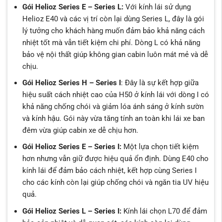
Gói Helioz Series E – Series L:
Với kính lái sử dụng
Helioz E40 và các vị trí còn lại dùng Series L, đây là gói
lý tưởng cho khách hàng muốn đảm bảo khả năng cách
nhiệt tốt mà vẫn tiết kiệm chi phí. Dòng L có khả năng
bảo vệ nội thất giúp không gian cabin luôn mát mẻ và dễ
chịu.
Gói Helioz Series H – Series I
: Đây là sự kết hợp giữa
hiệu suất cách nhiệt cao của H50 ở kính lái với dòng I có
khả năng chống chói và giảm lóa ánh sáng ở kính sườn
và kính hậu. Gói này vừa tăng tính an toàn khi lái xe ban
đêm vừa giúp cabin xe dễ chịu hơn.
Gói Helioz Series E – Series I:
Một lựa chọn tiết kiệm
hơn nhưng vẫn giữ được hiệu quả ổn định. Dùng E40 cho
kính lái để đảm bảo cách nhiệt, kết hợp cùng Series I
cho các kính còn lại giúp chống chói và ngăn tia UV hiệu
quả.
Gói Helioz Series L – Series I:
Kính lái chọn L70 để đảm