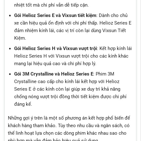
nhiệt tốt mà chi phí vẫn dễ tiếp cận.
Gói Helioz Series E và Vixsun tiết kiệm
: Dành cho chủ
xe cần hiệu quả ổn định với chi phí thấp. Helioz Series E
đảm nhiệm kính lái, các vị trí còn lại dùng Vixsun Tiết
Kiệm.
Gói Helioz Series H và Vixsun vượt trội
: Kết hợp kính lái
Helioz Series H với Vixsun vượt trội cho các kính khác
mang lại hiệu quả cao và chi phí hợp lý.
Gói 3M Crystalline và Helioz Series E
: Phim 3M
Crystalline cao cấp cho kính lái kết hợp với Helioz
Series E ở các kính còn lại giúp xe duy trì khả năng
chống nóng vượt trội đồng thời tiết kiệm được chi phí
đáng kể.
Những gợi ý trên là một số phương án kết hợp phổ biến để
khách hàng tham khảo. Tùy theo nhu cầu và ngân sách, có
thể linh hoạt lựa chọn các dòng phim khác nhau sao cho
phù hợp mà vẫn đảm bảo hiệu quả sử dụng.