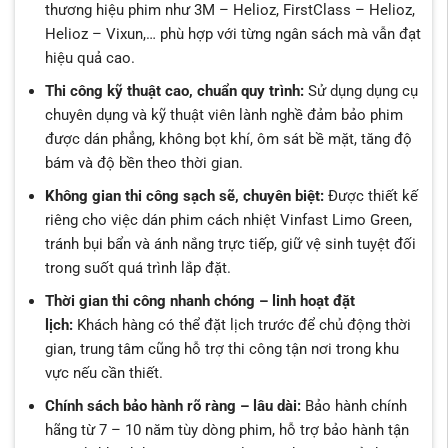
thương hiệu phim như 3M – Helioz, FirstClass – Helioz,
Helioz – Vixun,… phù hợp với từng ngân sách mà vẫn đạt
hiệu quả cao.
Thi công kỹ thuật cao, chuẩn quy trình:
Sử dụng dụng cụ
chuyên dụng và kỹ thuật viên lành nghề đảm bảo phim
được dán phẳng, không bọt khí, ôm sát bề mặt, tăng độ
bám và độ bền theo thời gian.
Không gian thi công sạch sẽ, chuyên biệt:
Được thiết kế
riêng cho việc dán phim cách nhiệt Vinfast Limo Green,
tránh bụi bẩn và ánh nắng trực tiếp, giữ vệ sinh tuyệt đối
trong suốt quá trình lắp đặt.
Thời gian thi công nhanh chóng – linh hoạt đặt
lịch:
Khách hàng có thể đặt lịch trước để chủ động thời
gian, trung tâm cũng hỗ trợ thi công tận nơi trong khu
vực nếu cần thiết.
Chính sách bảo hành rõ ràng – lâu dài:
Bảo hành chính
hãng từ 7 – 10 năm tùy dòng phim, hỗ trợ bảo hành tận