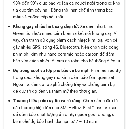
98% đến 99% giúp bảo vệ làn da người ngồi trong xe khỏi
tia cực tím gây hại. Đồng thời hạn chế tình trạng bạc
màu và xuống cấp nội thất.
Không gây nhiễu hệ thống điện tử:
Xe điện như Limo
Green tích hợp nhiều cảm biến và kết nối không dây. Vì
vậy, cần tránh sử dụng phim cách nhiệt kim loại vốn dễ
gây nhiễu GPS, sóng 4G, Bluetooth. Nên chọn các dòng
phim phi kim như nano ceramic hoặc carbon để đảm
bảo vừa cách nhiệt tốt vừa an toàn cho hệ thống điện tử.
Độ trong suốt và lớp phủ bảo vệ bề mặt
: Phim nên có độ
trong cao, không gây mờ kính đảm bảo tầm quan sát.
Ngoài ra, cần có lớp phủ chống trầy và chống bám bụi
để duy trì độ bền và thẩm mỹ theo thời gian.
Thương hiệu phim uy tín và rõ ràng
: Chọn sản phẩm từ
các thương hiệu lớn như 3M, Helioz, FirstClass, Vixsun…
để đảm bảo chất lượng ổn định, nguồn gốc rõ ràng, đi
kèm chế độ bảo hành dài hạn từ 7 – 10 năm.