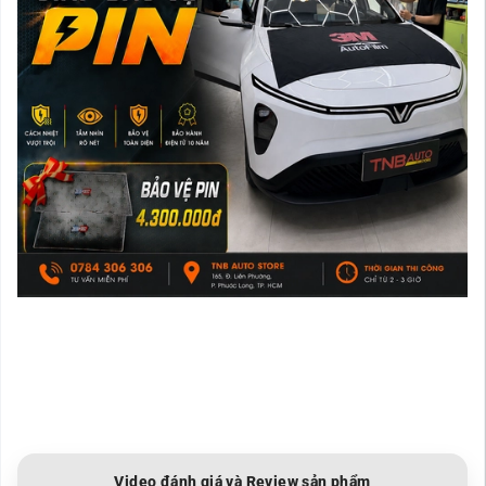
HƯỚNG
Rev
Video đánh giá và Review sản phẩm
DẪN
7