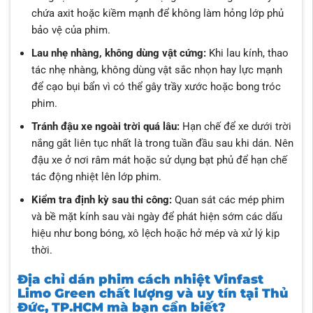
chứa axit hoặc kiềm mạnh để không làm hỏng lớp phủ
bảo vệ của phim.
Lau nhẹ nhàng, không dùng vật cứng:
Khi lau kính, thao
tác nhẹ nhàng, không dùng vật sắc nhọn hay lực mạnh
để cạo bụi bẩn vì có thể gây trầy xước hoặc bong tróc
phim.
Tránh đậu xe ngoài trời quá lâu:
Hạn chế để xe dưới trời
nắng gắt liên tục nhất là trong tuần đầu sau khi dán. Nên
đậu xe ở nơi râm mát hoặc sử dụng bạt phủ để hạn chế
tác động nhiệt lên lớp phim.
Kiểm tra định kỳ sau thi công:
Quan sát các mép phim
và bề mặt kính sau vài ngày để phát hiện sớm các dấu
hiệu như bong bóng, xô lệch hoặc hở mép và xử lý kịp
thời.
Địa chỉ dán phim cách nhiệt Vinfast
Limo Green chất lượng và uy tín tại Thủ
Đức, TP.HCM mà bạn cần biết?