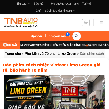
Bỏ
Tin tức
Bảo hành
Hệ thống cửa hàng
Tải về
qua
Chính sách & điều khoản
nội
dung
|
|
Dịch vụ
Khuyến mãi
ĐÈN GẦM VINFAST VF6 ĐIỀU KHIỂN TRÊN MÀN HÌNH ZIN
ƯU ĐÃI
DÁN PHIM CÁCH NHIỆT 
Trang chủ
»
Phụ kiện và đồ chơi Limo Green
»
Dán phim cách nhi
Dán phim cách nhiệt Vinfast Limo Green giá
rẻ, bảo hành 10 năm