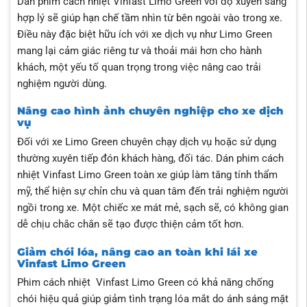
Dán phim cách nhiệt Vinfast Limo Green với độ xuyên sáng
hợp lý sẽ giúp hạn chế tầm nhìn từ bên ngoài vào trong xe.
Điều này đặc biệt hữu ích với xe dịch vụ như Limo Green
mang lại cảm giác riêng tư và thoải mái hơn cho hành
khách, một yếu tố quan trọng trong việc nâng cao trải
nghiệm người dùng.
Nâng cao hình ảnh chuyên nghiệp cho xe dịch
vụ
Đối với xe Limo Green chuyên chạy dịch vụ hoặc sử dụng
thường xuyên tiếp đón khách hàng, đối tác. Dán phim cách
nhiệt Vinfast Limo Green toàn xe giúp làm tăng tính thẩm
mỹ, thể hiện sự chỉn chu và quan tâm đến trải nghiệm người
ngồi trong xe. Một chiếc xe mát mẻ, sạch sẽ, có không gian
dễ chịu chắc chắn sẽ tạo được thiện cảm tốt hơn.
Giảm chói lóa, nâng cao an toàn khi lái xe
Vinfast Limo Green
Phim cách nhiệt Vinfast Limo Green có khả năng chống
chói hiệu quả giúp giảm tình trạng lóa mắt do ánh sáng mặt