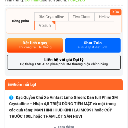
XÓA
3M Crystalline
FirstClass
Helioz
Dòng phim
Vixsun
Đặt lịch ngay
Chat Zalo
Thi công tại Hệ thống
Giải đáp & đặt lịch
Liên hệ với giá Đại lý
Hệ thống TNB Auto phân phối 3M thương hiệu chính hãng
Điểm nổi bật
Đặc Quyền Chủ Xe Vinfast Limo Green: Dán full Phim 3M
Crystalline – Nhận 4,5 TRIỆU ĐỒNG TIỀN MẶT và một trong
các quà tặng: MÀN HÌNH HUD KÍNH LÁI MCD91 hoặc CỐP
TRƯỚC 100L hoặc THẢM LÓT SÀN HUVI
Nhiều gói phim kết hợp thông minh như 3M – Helioz,
Xem thêm