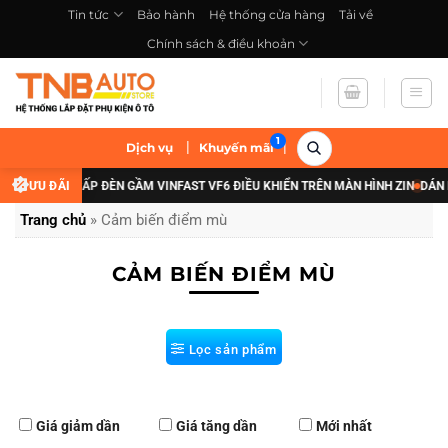
Bỏ
Tin tức
Bảo hành
Hệ thống cửa hàng
Tải về
qua
Chính sách & điều khoản
nội
dung
|
|
Dịch vụ
Khuyến mãi
ƯU ĐÃI NÂNG CẤP ĐÈN GẦM VINFAST VF6 ĐIỀU KHIỂN TRÊN MÀN HÌNH ZIN
ƯU ĐÃI
DÁN P
Trang chủ
»
Cảm biến điểm mù
CẢM BIẾN ĐIỂM MÙ
Lọc sản phẩm
Giá giảm dần
Giá tăng dần
Mới nhất