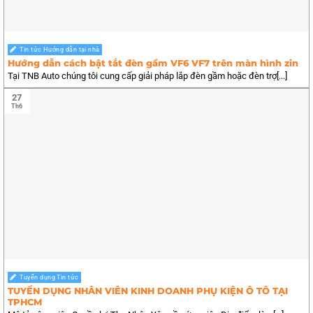
Tin tức Hướng dẫn tại nhà
Hướng dẫn cách bật tắt đèn gầm VF6 VF7 trên màn hình zin
Tại TNB Auto chúng tôi cung cấp giải pháp lắp đèn gầm hoặc đèn trợ[...]
27
Th6
Tuyển dụng Tin tức
TUYỂN DỤNG NHÂN VIÊN KINH DOANH PHỤ KIỆN Ô TÔ TẠI
TPHCM