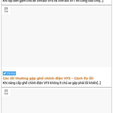
Khi lắp đèn gầm cho xe Vinfast VF6 và VinFast VF7 thi công sao cho[...]
25
Th4
Tin tức
Các lỗi thường gặp ghế chỉnh điện VF3 – Cách fix lỗi
Khi nâng cấp ghế chỉnh điện VF3 không ít chủ xe gặp phải lỗi khiến[...]
22
Th4