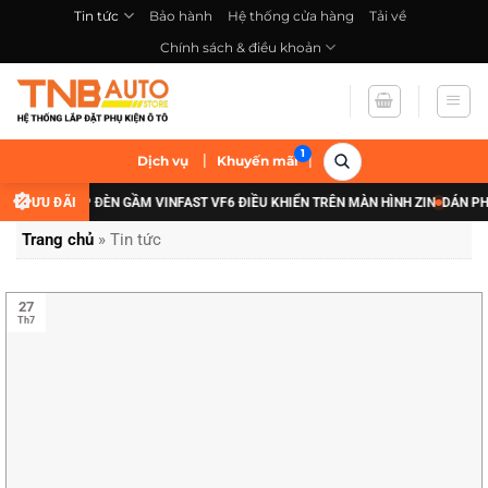
Bỏ
Tin tức
Bảo hành
Hệ thống cửa hàng
Tải về
qua
Chính sách & điều khoản
nội
dung
|
|
Dịch vụ
Khuyến mãi
ÃI NÂNG CẤP ĐÈN GẦM VINFAST VF6 ĐIỀU KHIỂN TRÊN MÀN HÌNH ZIN
ƯU ĐÃI
DÁN PHIM
Trang chủ
»
Tin tức
27
Th7