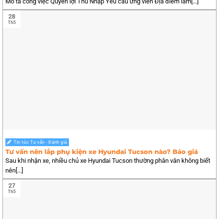
Mô tả công việc Quyền lợi Thu Nhập Yêu cầu ứng viên Địa điểm làm[...]
28
Th5
Tin tức Tư vấn - Đánh giá
Tư vấn nên lắp phụ kiện xe Hyundai Tucson nào? Báo giá
Sau khi nhận xe, nhiều chủ xe Hyundai Tucson thường phân vân không biết
nên[...]
27
Th5