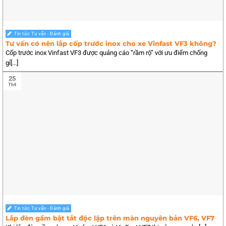
Tin tức Tư vấn - Đánh giá
Tư vấn có nên lắp cốp trước inox cho xe Vinfast VF3 không?
Cốp trước inox Vinfast VF3 được quảng cáo “rầm rộ” với ưu điểm chống
gỉ[...]
25
Th4
Tin tức Tư vấn - Đánh giá
Lắp đèn gầm bật tắt độc lập trên màn nguyên bản VF6, VF7