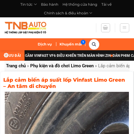
Bỏ
Tin tức
Bảo hành
Hệ thống cửa hàng
Tải về
qua
Chính sách & điều khoản
nội
dung
|
|
Dịch vụ
Khuyến mãi
CẤP ĐÈN GẦM VINFAST VF6 ĐIỀU KHIỂN TRÊN MÀN HÌNH ZIN
ƯU ĐÃI
DÁN PHIM CÁCH NH
Trang chủ
»
Phụ kiện và đồ chơi Limo Green
»
Lắp cảm biến áp s
Lắp cảm biến áp suất lốp Vinfast Limo Green
– An tâm di chuyển