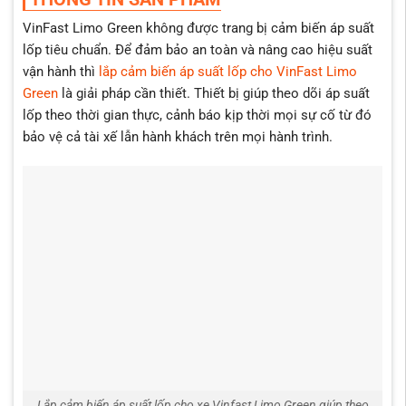
Kết nối thông minh qua Bluetooth hoặc màn hình trung
tâm.
VinFast Limo Green không được trang bị cảm biến áp suất
lốp tiêu chuẩn. Để đảm bảo an toàn và nâng cao hiệu suất
Tự động kích hoạt khi xe di chuyển, không cần thao tác
thủ công.
vận hành thì
lắp cảm biến áp suất lốp cho VinFast Limo
Green
là giải pháp cần thiết. Thiết bị giúp theo dõi áp suất
Pin bền 3–5 năm, hoạt động ổn định trong điều kiện khí
lốp theo thời gian thực, cảnh báo kịp thời mọi sự cố từ đó
hậu Việt Nam.
bảo vệ cả tài xế lẫn hành khách trên mọi hành trình.
Lắp cảm biến áp suất lốp cho xe Vinfast Limo Green giúp theo