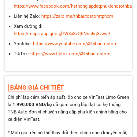
https://www.facebook.com/hethonglapdatphukienototnbaut
Liên hệ Zalo:
https://zalo.me/tnbautostoretphcm
Xem đường đi:
https://maps.app.goo.gl/WXx3vQRNsn6q3vws9
Youtube:
https://www.youtube.com/@tnbautostore
TikTok:
https://www.tiktok.com/@tnbautostore
BẢNG GIÁ CHI TIẾT
Chi phí lắp cảm biến áp suất lốp cho xe VinFast Limo Green
là
1.990.000 VND/bộ
đã gồm công lắp đặt tại hệ thống
TNB Auto đơn vị chuyên nâng cấp phụ kiện chính hãng cho
xe điện VinFast.
* Mức giá trên có thể thay đổi theo chính sách khuyến mãi,