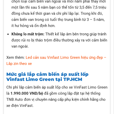
chọn loại cảm biến van ngoài và mỗi năm phải thay mới
một lần thì sau 5 năm bạn có thể tốn từ 3,5 đến 7,5 triệu
đồng chưa kể thời gian và chi phí lắp lại. Trong khi đó,
cảm biến van trong có tuổi thọ trung bình từ 3 – 5 năm,
ít hư hỏng và ổn định hơn.
Không lo mất trộm:
Thiết kế lắp âm bên trong giúp tránh
được rủi ro bị tháo trộm điều thường xảy ra với cảm biến
van ngoài.
Xem thêm:
Led cản sau Vinfast Limo Green hiệu ứng đẹp –
Lắp zin theo xe
Mức giá lắp cảm biến áp suất lốp
Vinfast Limo Green tại TP.HCM
Chi phí lắp cảm biến áp suất lốp cho xe VinFast Limo Green
là
1.990.000 VND/bộ
đã gồm công lắp đặt tại hệ thống
TNB Auto đơn vị chuyên nâng cấp phụ kiện chính hãng cho
xe điện VinFast.