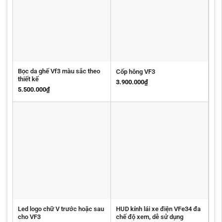
Bọc da ghế Vf3 màu sắc theo
Cốp hông VF3
thiết kế
3.900.000
₫
5.500.000
₫
Led logo chữ V trước hoặc sau
HUD kính lái xe điện VFe34 đa
cho VF3
chế độ xem, dễ sử dụng