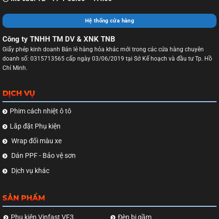
Hệ thống cửa hàng
Công ty TNHH TM DV & XNK TNB
Giấy phép kinh doanh Bán lẻ hàng hóa khác mới trong các cửa hàng chuyên
doanh số: 0315713565 cấp ngày 03/06/2019 tại Sở Kế hoạch và đầu tư Tp. Hồ
Chí Minh.
DỊCH VỤ
Phim cách nhiệt ô tô
Lắp đặt Phụ kiện
Wrap đổi màu xe
Dán PPF - Bảo vệ sơn
Dịch vụ khác
SẢN PHẨM
Phụ kiện Vinfast VF3
Đèn bi gầm