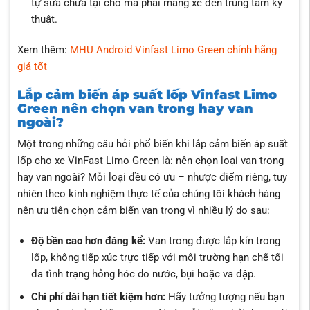
tự sửa chữa tại chỗ mà phải mang xe đến trung tâm kỹ
thuật.
Xem thêm:
MHU Android Vinfast Limo Green chính hãng
giá tốt
Lắp cảm biến áp suất lốp Vinfast Limo
Green nên chọn van trong hay van
ngoài?
Một trong những câu hỏi phổ biến khi lắp cảm biến áp suất
lốp cho xe VinFast Limo Green là: nên chọn loại van trong
hay van ngoài? Mỗi loại đều có ưu – nhược điểm riêng, tuy
nhiên theo kinh nghiệm thực tế của chúng tôi khách hàng
nên ưu tiên chọn cảm biến van trong vì nhiều lý do sau:
Độ bền cao hơn đáng kể:
Van trong được lắp kín trong
lốp, không tiếp xúc trực tiếp với môi trường hạn chế tối
đa tình trạng hỏng hóc do nước, bụi hoặc va đập.
Chi phí dài hạn tiết kiệm hơn:
Hãy tưởng tượng nếu bạn