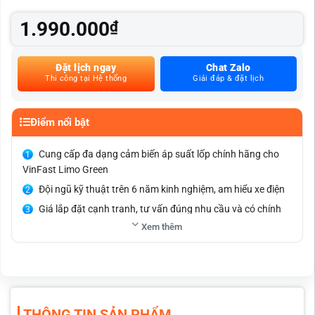
1.990.000
₫
Đặt lịch ngay
Chat Zalo
Thi công tại Hệ thống
Giải đáp & đặt lịch
Điểm nổi bật
Cung cấp đa dạng cảm biến áp suất lốp chính hãng cho
VinFast Limo Green
Đội ngũ kỹ thuật trên 6 năm kinh nghiệm, am hiểu xe điện
Giá lắp đặt cạnh tranh, tư vấn đúng nhu cầu và có chính
sách bảo hành rõ ràng
Xem thêm
Khách đặt lịch và check-in được giảm 5%, kèm nhiều ưu
đãi theo tháng
Giám sát áp suất và nhiệt độ lốp theo thời gian thực.
Cảnh báo ngay khi lốp non hơi, quá áp hoặc quá nhiệt.
THÔNG TIN SẢN PHẨM