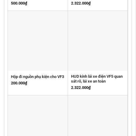
500.000
₫
2.322.000
₫
HUD kính lái xe điện VF5 quan
Hộp đi nguồn phụ kiện cho VF3
sát rõ, lái xe an toàn
200.000
₫
2.322.000
₫