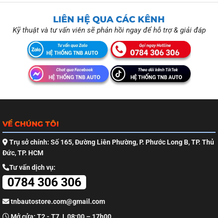
LIÊN HỆ QUA CÁC KÊNH
Kỹ thuật và tư vấn viên sẽ phản hồi ngay để hỗ trợ & giải đáp
VỀ CHÚNG TÔI
Trụ sở chính: Số 165, Đường Liên Phường, P. Phước Long B, TP. Thủ
Đức, TP. HCM
Tư vấn dịch vụ:
0784 306 306
tnbautostore.com@gmail.com
Mở cửa: T2 - T7 I 08:00 – 17h00