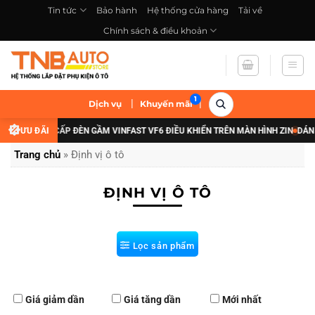
Bỏ
Tin tức
Bảo hành
Hệ thống cửa hàng
Tải về
qua
Chính sách & điều khoản
nội
dung
|
|
Dịch vụ
Khuyến mãi
ƯU ĐÃI NÂNG CẤP ĐÈN GẦM VINFAST VF6 ĐIỀU KHIỂN TRÊN MÀN HÌNH ZIN
ƯU ĐÃI
DÁN 
Trang chủ
»
Định vị ô tô
ĐỊNH VỊ Ô TÔ
Lọc sản phẩm
Giá giảm dần
Giá tăng dần
Mới nhất