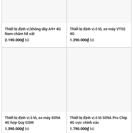
Thiết bị định vị không dây A9+ 4G
Thiết bị định vị ô tô, xe máy VT02
Nam châm hít sắt
4G
2.190.000
₫
bộ
1.290.000
₫
bộ
Thiết bị định vị ô tô, xe máy S09A
Thiết bị định vị ô tô S09A Pro Chip
4G hợp Quy GSM
4G cực chính xác
1.390.000
₫
bộ
1.790.000
₫
bộ