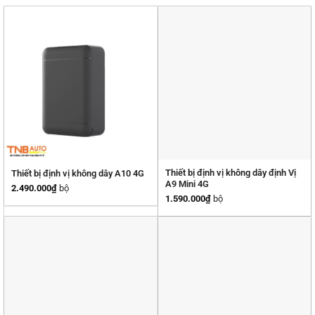
Thiết bị định vị không dây định Vị
Thiết bị định vị không dây A10 4G
A9 Mini 4G
2.490.000
₫
bộ
1.590.000
₫
bộ