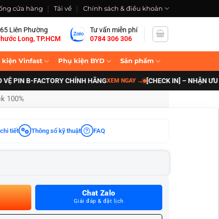
ống cửa hàng
Tải về
Chính sách & điều khoản
65 Liên Phường
Tư vấn miễn phí
hước Long, TP.HCM
0784 306 306
 kiện Vinfast
Phụ kiện BYD
Sản phẩm
PIN B-FACTORY CHÍNH HÃNG
[CHECK IN] – NHẬN ƯU ĐÃI 
XEM NGAY
→
ack 100%
chi tiết
Thông số kỹ thuật
FAQ
Chat Zalo
Giải đáp & đặt lịch