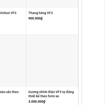
Vinfast VF3
Thang hông VF3
900.000
₫
màu sắc theo
Gương chỉnh điện VF3 tự động
thiết kế theo form xe
3.000.000
₫