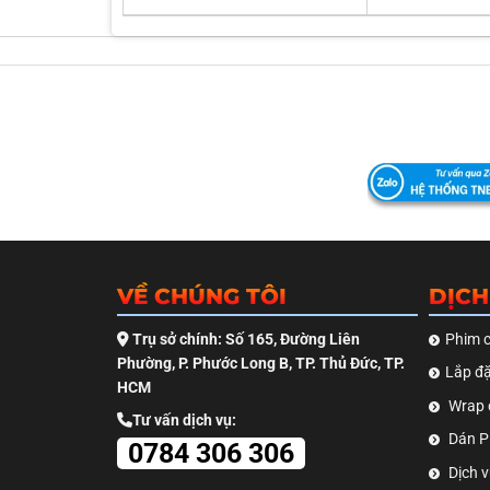
VỀ CHÚNG TÔI
DỊCH
Trụ sở chính: Số 165, Đường Liên
Phim c
Phường, P. Phước Long B, TP. Thủ Đức, TP.
Lắp đặ
HCM
Wrap 
Tư vấn dịch vụ:
Dán PP
0784 306 306
Dịch v