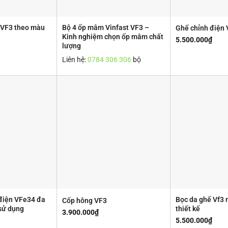
 VF3 theo màu
Bộ 4 ốp mâm Vinfast VF3 –
Ghế chỉnh điện 
Kinh nghiệm chọn ốp mâm chất
5.500.000
₫
lượng
Liên hệ:
0784 306 306
bộ
 điện VFe34 đa
Bọc da ghế Vf3 
Cốp hông VF3
sử dụng
thiết kế
3.900.000
₫
5.500.000
₫