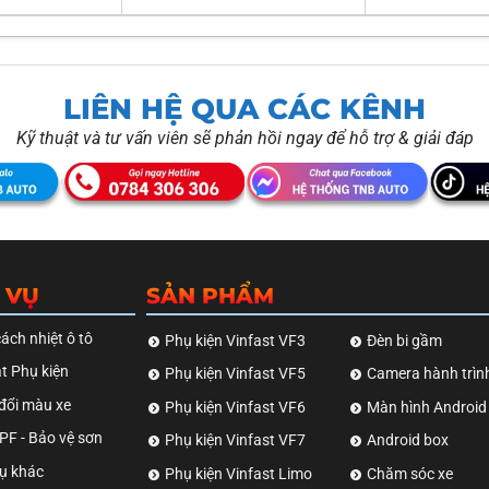
LIÊN HỆ QUA CÁC KÊNH
Kỹ thuật và tư vấn viên sẽ phản hồi ngay để hỗ trợ & giải đáp
 VỤ
SẢN PHẨM
ách nhiệt ô tô
Phụ kiện Vinfast VF3
Đèn bi gầm
t Phụ kiện
Phụ kiện Vinfast VF5
Camera hành trìn
đổi màu xe
Phụ kiện Vinfast VF6
Màn hình Android
F - Bảo vệ sơn
Phụ kiện Vinfast VF7
Android box
ụ khác
Phụ kiện Vinfast Limo
Chăm sóc xe