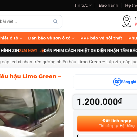
Tin tức
Bảo hành
Hệ th
1
P
hiệt ô tô
Dán bảo vệ sơn ô tô
PPF bảo vệ nội thất
Phụ
 ZIN
DÁN PHIM CÁCH NHIỆT XE ĐIỆN NHẬN TẤM BẢO VỆ 
XEM NGAY
→
 cấp led xi nhan trên gương chiếu hậu Limo Green – Lắp zin, cắp j
iếu hậu Limo Green –
Bảng giá 
1.200.000
₫
Đặt lịch ngay
Thi công tại Hệ thống