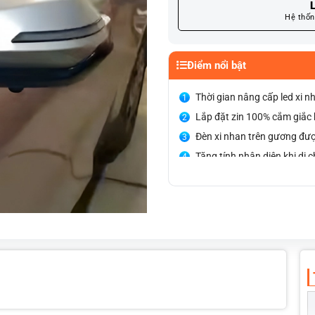
L
Hệ thốn
Điểm nổi bật
Thời gian nâng cấp led xi 
Lắp đặt zin 100% cắm giắc
Đèn xi nhan trên gương được
Tăng tính nhận diện khi di 
Tăng tính thẩm mỹ, điểm nh
Bảo hành kỹ thuật trọn đời