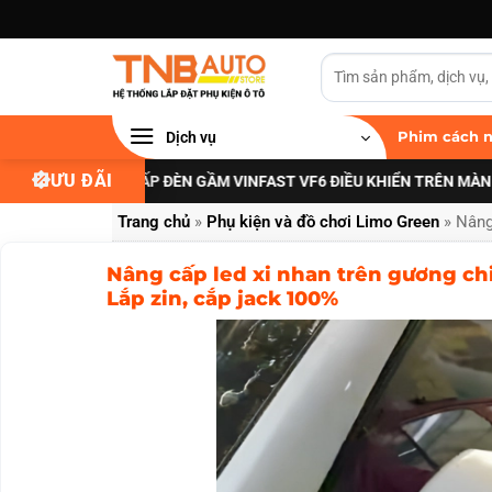
Bỏ
qua
nội
dung
Dịch vụ
Phim cách n
ƯU ĐÃI
ƯU ĐÃI NÂNG CẤP ĐÈN GẦM VINFAST VF6 ĐIỀU KHIỂN TRÊN MÀN HÌNH
Trang chủ
»
Phụ kiện và đồ chơi Limo Green
»
Nâng
Nâng cấp led xi nhan trên gương ch
Lắp zin, cắp jack 100%