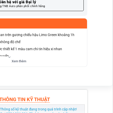
iên hệ với giá Đại lý
g TNB Auto phân phối chính hãng
nhan trên gương chiếu hậu Limo Green khoảng 1h
 không độ chế
 thiết kế 1 màu cam chi tin hiệu xi nhan
chuyển
Xem thêm
ấn cho xe
THÔNG TIN KỸ THUẬT
Thông số kỹ thuật đang trong quá trình cập nhật!