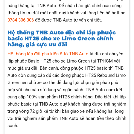
hằng tháng tại TNB Auto. Để nhận báo giá chính xác cùng
thông tin ưu đãi mới nhất quý khách vui lòng liên hệ hotline
0784 306 306
để được TNB Auto tư vấn chi tiết.
Hệ thống TNB Auto địa chỉ lắp phuộc
basic HT25 cho xe Limo Green chính
hãng, giá cực ưu đãi
Hệ thống lắp đặt phụ kiện ô tô TNB Auto
là địa chỉ chuyên
lắp phuộc Basic HT25 cho xe Limo Green tại TPHCM với
mức giá ưu đãi. Bên cạnh, dòng phuộc HT25 basic thì TNB
Auto còn cung câp đủ các dòng phuộc HT25 Rebound Limo
Green nên chủ xe có thể dễ dàng lựa chọn giải pháp phù
hợp với nhu cầu sử dụng và ngân sách. TNB Auto cam kết
cung cấp 100% sản phẩm HT25 chính hãng. Đặc biệt khi lắp
phuộc basic tại TNB Auto quý khách hàng được trải nghiệm
trong vòng 72 giờ kể từ khi bàn giao xe nếu không hài lòng
với trải nghiệm sản phẩm TNB Auto sẽ hoàn tiền theo chính
sách.