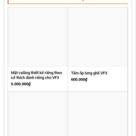
Mặt calăng thiết kế riêng theo
Tấm ốp lưng ghế VF3
sở thích dành riêng cho VF3
600.000
₫
5.000.000
₫