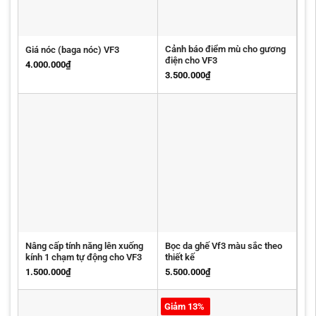
Cảnh báo điểm mù cho gương
Giá nóc (baga nóc) VF3
điện cho VF3
4.000.000
₫
3.500.000
₫
Nâng cấp tính năng lên xuống
Bọc da ghế Vf3 màu sắc theo
kính 1 chạm tự động cho VF3
thiết kế
1.500.000
₫
5.500.000
₫
Giảm 13%