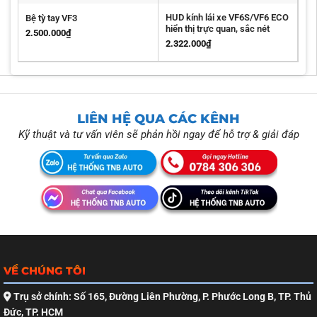
HUD kính lái xe VF6S/VF6 ECO
Bệ tỳ tay VF3
hiển thị trực quan, sắc nét
2.500.000
₫
2.322.000
₫
LIÊN HỆ QUA CÁC KÊNH
Kỹ thuật và tư vấn viên sẽ phản hồi ngay để hỗ trợ & giải đáp
VỀ CHÚNG TÔI
Trụ sở chính: Số 165, Đường Liên Phường, P. Phước Long B, TP. Thủ
Đức, TP. HCM