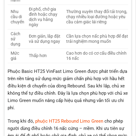
hành
Đi phố, chở gia
Nhu
Thường xuyên thay đổi tải trọng,
đình hoặc chạy
cầu di
chạy nhiều loại đường hoặc yêu
dịch vụ hằng
chuyển
cầu cảm giác lái riêng
ngày
Cách
Đơn giản, lắp đặt
Cần lựa chọn nấc phù hợp để đạt
sử
và sử dụng ngay
trải nghiệm mong muốn
dụng
Mức
Cao hơn do có cơ cấu điều chỉnh
Thấp hơn
giá
16 nấc
Phuộc Basic HT25 VinFast Limo Green được phát triển dựa
trên nền tảng sử dụng mức giảm chấn phù hợp với hầu hết
điều kiện di chuyển của dòng Rebound. Sau khi lắp, chủ xe
không thể tự điều chỉnh. Đây là lựa chọn phù hợp với chủ xe
Limo Green muốn nâng cấp hiệu quả nhưng vẫn tối ưu chi
phí.
Trong khi đó,
phuộc HT25 Rebound Limo Green
cho phép
người dùng điều chỉnh 16 nấc cứng – mềm. Khi ưu tiên sự
êm ái để đi phố hoặc chở gia đình, chủ xe có thể chọn mức