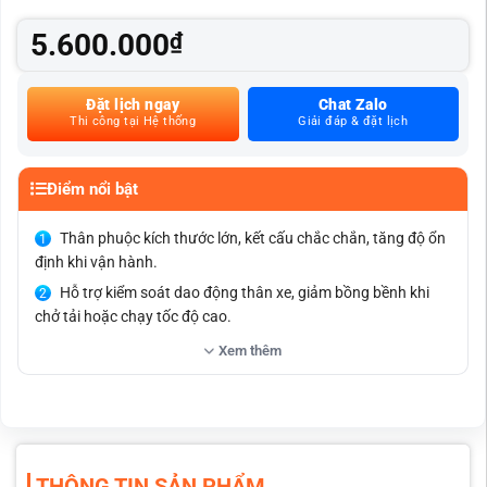
5.600.000
₫
Đặt lịch ngay
Chat Zalo
Thi công tại Hệ thống
Giải đáp & đặt lịch
Điểm nổi bật
Thân phuộc kích thước lớn, kết cấu chắc chắn, tăng độ ổn
định khi vận hành.
Hỗ trợ kiểm soát dao động thân xe, giảm bồng bềnh khi
chở tải hoặc chạy tốc độ cao.
Cấu trúc Twin Tube giúp hấp thụ xung động hiệu quả, vận
Xem thêm
hành êm ái hơn.
Giảm xóc, dằn và lực dội từ mặt đường, tăng sự thoải mái
cho hành khách.
Lắp đặt zin 100%, không thay đổi chiều cao và khoảng
sáng gầm xe.
THÔNG TIN SẢN PHẨM