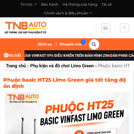
Bỏ
Tin tức
Bảo hành
Hệ thống cửa hàng
Tải về
qua
Chính sách & điều khoản
nội
dung
|
|
Dịch vụ
Khuyến mãi
ẤP ĐÈN GẦM VINFAST VF6 ĐIỀU KHIỂN TRÊN MÀN HÌNH ZIN
ƯU ĐÃI
DÁN PHIM CÁCH NHI
Trang chủ
»
Phụ kiện và đồ chơi Limo Green
»
Phuộc basic HT25 
Phuộc basic HT25 Limo Green giá tốt tăng độ
ổn định