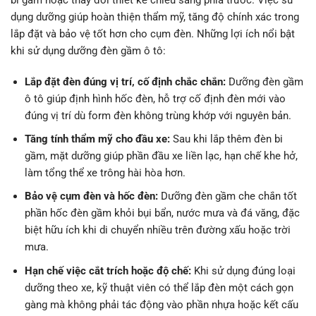
bi gầm hoặc thay đổi thiết kế chiếu sáng phía trước. Việc sử
dụng dưỡng giúp hoàn thiện thẩm mỹ, tăng độ chính xác trong
lắp đặt và bảo vệ tốt hơn cho cụm đèn. Những lợi ích nổi bật
khi sử dụng dưỡng đèn gầm ô tô:
Lắp đặt đèn đúng vị trí, cố định chắc chắn:
Dưỡng đèn gầm
ô tô giúp định hình hốc đèn, hỗ trợ cố định đèn mới vào
đúng vị trí dù form đèn không trùng khớp với nguyên bản.
Tăng tính thẩm mỹ cho đầu xe:
Sau khi lắp thêm đèn bi
gầm, mặt dưỡng giúp phần đầu xe liền lạc, hạn chế khe hở,
làm tổng thể xe trông hài hòa hơn.
Bảo vệ cụm đèn và hốc đèn:
Dưỡng đèn gầm che chắn tốt
phần hốc đèn gầm khỏi bụi bẩn, nước mưa và đá văng, đặc
biệt hữu ích khi di chuyển nhiều trên đường xấu hoặc trời
mưa.
Hạn chế việc cắt trích hoặc độ chế:
Khi sử dụng đúng loại
dưỡng theo xe, kỹ thuật viên có thể lắp đèn một cách gọn
gàng mà không phải tác động vào phần nhựa hoặc kết cấu