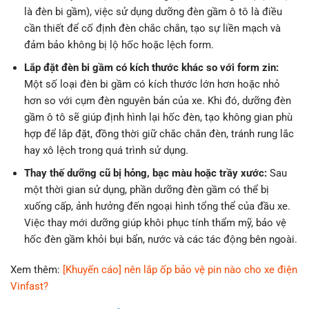
là đèn bi gầm), việc sử dụng dưỡng đèn gầm ô tô là điều
cần thiết để cố định đèn chắc chắn, tạo sự liền mạch và
đảm bảo không bị lộ hốc hoặc lệch form.
Lắp đặt đèn bi gầm có kích thước khác so với form zin:
Một số loại đèn bi gầm có kích thước lớn hơn hoặc nhỏ
hơn so với cụm đèn nguyên bản của xe. Khi đó, dưỡng đèn
gầm ô tô sẽ giúp định hình lại hốc đèn, tạo không gian phù
hợp để lắp đặt, đồng thời giữ chắc chắn đèn, tránh rung lắc
hay xô lệch trong quá trình sử dụng.
Thay thế dưỡng cũ bị hỏng, bạc màu hoặc trầy xước:
Sau
một thời gian sử dụng, phần dưỡng đèn gầm có thể bị
xuống cấp, ảnh hưởng đến ngoại hình tổng thể của đầu xe.
Việc thay mới dưỡng giúp khôi phục tính thẩm mỹ, bảo vệ
hốc đèn gầm khỏi bụi bẩn, nước và các tác động bên ngoài.
Xem thêm:
[Khuyến cáo] nên lắp ốp bảo vệ pin nào cho xe điện
Vinfast?