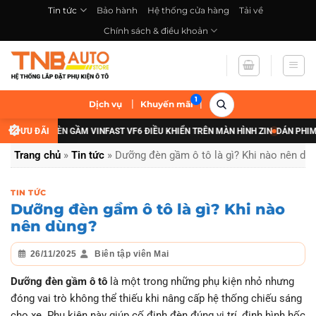
Bỏ
Tin tức
Bảo hành
Hệ thống cửa hàng
Tải về
qua
Chính sách & điều khoản
nội
dung
|
|
Dịch vụ
Khuyến mãi
NÂNG CẤP ĐÈN GẦM VINFAST VF6 ĐIỀU KHIỂN TRÊN MÀN HÌNH ZIN
ƯU ĐÃI
DÁN PHIM CÁC
Trang chủ
»
Tin tức
»
Dưỡng đèn gầm ô tô là gì? Khi nào nên dù
TIN TỨC
Dưỡng đèn gầm ô tô là gì? Khi nào
nên dùng?
26/11/2025
Biên tập viên Mai
Dưỡng đèn gầm ô tô
là một trong những phụ kiện nhỏ nhưng
đóng vai trò không thể thiếu khi nâng cấp hệ thống chiếu sáng
cho xe. Phụ kiện này giúp cố định đèn đúng vị trí, định hình hốc