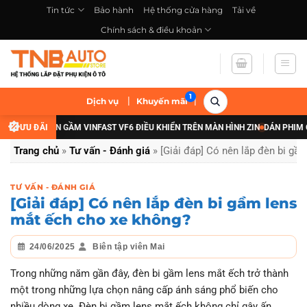
Bỏ
Tin tức
Bảo hành
Hệ thống cửa hàng
Tải về
qua
Chính sách & điều khoản
nội
dung
|
|
Dịch vụ
Khuyến mãi
NG CẤP ĐÈN GẦM VINFAST VF6 ĐIỀU KHIỂN TRÊN MÀN HÌNH ZIN
ƯU ĐÃI
DÁN PHIM CÁCH
Trang chủ
»
Tư vấn - Đánh giá
»
[Giải đáp] Có nên lắp đèn bi gầ
TƯ VẤN - ĐÁNH GIÁ
[Giải đáp] Có nên lắp đèn bi gầm lens
mắt ếch cho xe không?
24/06/2025
Biên tập viên Mai
Trong những năm gần đây, đèn bi gầm lens mắt ếch trở thành
một trong những lựa chọn nâng cấp ánh sáng phổ biến cho
nhiều dòng xe. Đèn bi gầm lens mắt ếch không chỉ gây ấn