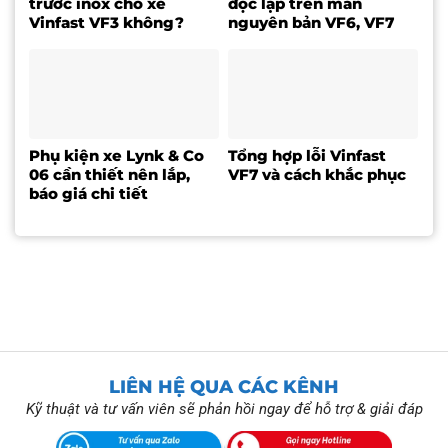
trước inox cho xe
độc lập trên màn
Vinfast VF3 không?
nguyên bản VF6, VF7
Phụ kiện xe Lynk & Co
Tổng hợp lỗi Vinfast
06 cần thiết nên lắp,
VF7 và cách khắc phục
báo giá chi tiết
LIÊN HỆ QUA CÁC KÊNH
Kỹ thuật và tư vấn viên sẽ phản hồi ngay để hỗ trợ & giải đáp