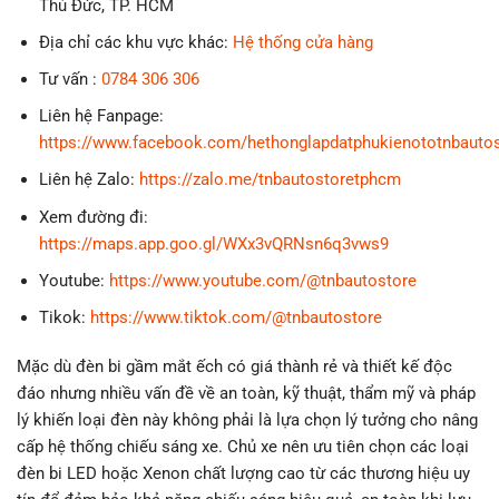
Thủ Đức, TP. HCM
Địa chỉ các khu vực khác:
Hệ thống cửa hàng
Tư vấn :
0784 306 306
Liên hệ Fanpage:
https://www.facebook.com/hethonglapdatphukienototnbauto
Liên hệ Zalo:
https://zalo.me/tnbautostoretphcm
Xem đường đi:
https://maps.app.goo.gl/WXx3vQRNsn6q3vws9
Youtube:
https://www.youtube.com/@tnbautostore
Tikok:
https://www.tiktok.com/@tnbautostore
Mặc dù đèn bi gầm mắt ếch có giá thành rẻ và thiết kế độc
đáo nhưng nhiều vấn đề về an toàn, kỹ thuật, thẩm mỹ và pháp
lý khiến loại đèn này không phải là lựa chọn lý tưởng cho nâng
cấp hệ thống chiếu sáng xe. Chủ xe nên ưu tiên chọn các loại
đèn bi LED hoặc Xenon chất lượng cao từ các thương hiệu uy