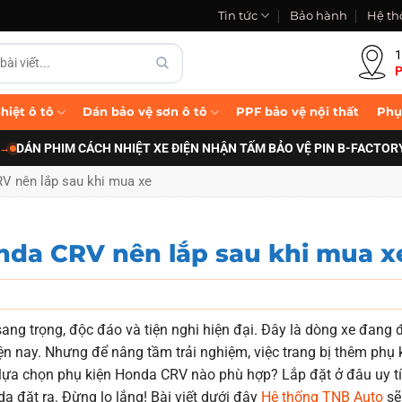
Tin tức
Bảo hành
Hệ th
1
P
hiệt ô tô
Dán bảo vệ sơn ô tô
PPF bảo vệ nội thất
Phụ
PHIM CÁCH NHIỆT XE ĐIỆN NHẬN TẤM BẢO VỆ PIN B-FACTORY CHÍN
V nên lắp sau khi mua xe
nda CRV nên lắp sau khi mua x
ang trọng, độc đáo và tiện nghi hiện đại. Đây là dòng xe đang
iện nay. Nhưng để nâng tầm trải nghiệm, việc trang bị thêm phụ 
 lựa chọn phụ kiện Honda CRV nào phù hợp? Lắp đặt ở đâu uy tí
a đặt ra. Đừng lo lắng! Bài viết dưới đây
Hệ thống TNB Auto
sẽ