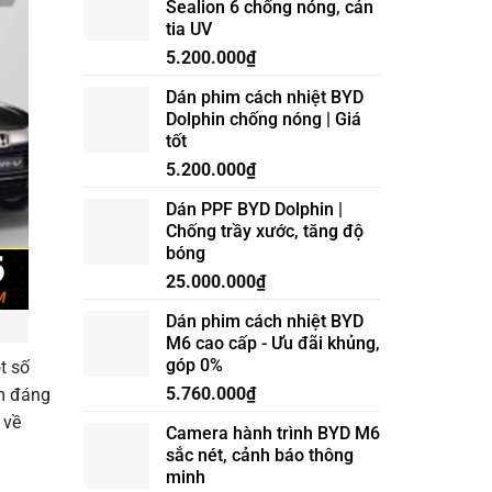
Sealion 6 chống nóng, cản
CẤP
tia UV
ĐÈN
GẦM
5.200.000
₫
VINFAST
VF6
Dán phim cách nhiệt BYD
ĐIỀU
Dolphin chống nóng | Giá
KHIỂN
tốt
TRÊN
MÀN
5.200.000
₫
HÌNH
ZIN
Dán PPF BYD Dolphin |
Chống trầy xước, tăng độ
bóng
25.000.000
₫
Dán phim cách nhiệt BYD
M6 cao cấp - Ưu đãi khủng,
góp 0%
t số
5.760.000
₫
ểm đáng
 về
Camera hành trình BYD M6
sắc nét, cảnh báo thông
minh