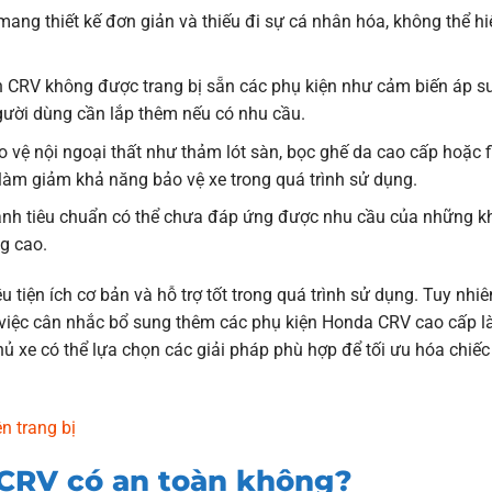
ang thiết kế đơn giản và thiếu đi sự cá nhân hóa, không thể hi
 CRV không được trang bị sẵn các phụ kiện như cảm biến áp su
gười dùng cần lắp thêm nếu có nhu cầu.
 vệ nội ngoại thất như thảm lót sàn, bọc ghế da cao cấp hoặc f
làm giảm khả năng bảo vệ xe trong quá trình sử dụng.
nh tiêu chuẩn có thể chưa đáp ứng được nhu cầu của những k
g cao.
tiện ích cơ bản và hỗ trợ tốt trong quá trình sử dụng. Tuy nhiê
n, việc cân nhắc bổ sung thêm các phụ kiện Honda CRV cao cấp l
ủ xe có thể lựa chọn các giải pháp phù hợp để tối ưu hóa chiếc
n trang bị
 CRV có an toàn không?