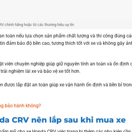
V chính hãng hoặc từ các thương hiệu uy tín
an toàn nếu lựa chọn sản phẩm chất lượng và thi công đúng cá
tín đảm bảo độ bền cao, tương thích tốt với xe và không gây ản
uật viên chuyên nghiệp giúp giữ nguyên tính an toàn và ổn định 
ải nghiệm lái xe và bảo vệ xe tốt hơn.
n được lắp đặt an toàn giúp xe vận hành ổn định và bền bỉ tron
ởng bảo hành không?
da CRV nên lắp sau khi mua xe
 thẩm mỹ cho xe Honda CRV, việc trang bị thêm các phụ kiện cần 