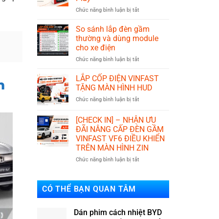
và
ở
Chức năng bình luận bị tắt
phuộc
IKYPLUS
basic?
đơn
Nên
So sánh lắp đèn gầm
vị
lắp
thường và dùng module
phát
loại
cho xe điện
triển
nào?
ở
Chức năng bình luận bị tắt
phụ
So
kiện
sánh
xe
LẮP CỐP ĐIỆN VINFAST
n
lắp
điện
TẶNG MÀN HÌNH HUD
đèn
Plug
ở
Chức năng bình luận bị tắt
gầm
&
LẮP
thường
Play
CỐP
và
[CHECK IN] – NHẬN ƯU
ĐIỆN
dùng
ĐÃI NÂNG CẤP ĐÈN GẦM
VINFAST
module
VINFAST VF6 ĐIỀU KHIỂN
TẶNG
cho
TRÊN MÀN HÌNH ZIN
MÀN
xe
HÌNH
điện
ở
Chức năng bình luận bị tắt
HUD
[CHECK
IN]
–
CÓ THỂ BẠN QUAN TÂM
NHẬN
ƯU
ĐÃI
Dán phim cách nhiệt BYD
NÂNG