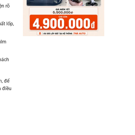
ện rõ
ất lốp,
ilm
hách
n, để
à điều