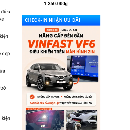
1.350.000
₫
 điều
xe
CHECK-IN NHẬN ƯU ĐÃI
kiện
ẻ đẹp
vừa
trở
 kiện