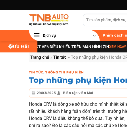
Bỏ
qua
nội
dung
Dịch vụ
Phim cách n
ƯU ĐÃI
 GẦM VINFAST VF6 ĐIỀU KHIỂN TRÊN MÀN HÌNH ZIN
DÁN 
XEM NGAY
→
Trang chủ
»
Tin tức
»
Top những phụ kiện Honda CR
TIN TỨC
,
THÔNG TIN PHỤ KIỆN
Top những phụ kiện Ho
29/03/2025
Biên tập viên Mai
Honda CRV là dòng xe sở hữu cho mình thiết kế s
rất nhiều khách hàng “săn đón” trên thị trường h
Honda CRV là điều không thể bỏ qua. Tuy nhiên,
phí ra sao? Đó là các câu hỏi mà các chủ xe Hond