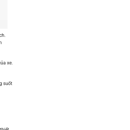
ch.
h
của xe.
g suốt
thiết