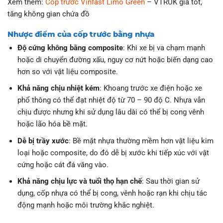
Xem thêm:
Cốp trước Vinfast Limo Green
– VTRUK giá tốt,
tăng không gian chứa đồ
Nhược điểm của cốp trước bằng nhựa
Độ cứng không bằng composite
: Khi xe bị va chạm mạnh
hoặc di chuyển đường xấu, nguy cơ nứt hoặc biến dạng cao
hơn so với vật liệu composite.
Khả năng chịu nhiệt kém
: Khoang trước xe điện hoặc xe
phổ thông có thể đạt nhiệt độ từ 70 – 90 độ C. Nhựa vẫn
chịu được nhưng khi sử dụng lâu dài có thể bị cong vênh
hoặc lão hóa bề mặt.
Dễ bị trầy xước
: Bề mặt nhựa thường mềm hơn vật liệu kim
loại hoặc composite, do đó dễ bị xước khi tiếp xúc với vật
cứng hoặc cát đá văng vào.
Khả năng chịu lực và tuổi thọ hạn chế
: Sau thời gian sử
dụng, cốp nhựa có thể bị cong, vênh hoặc rạn khi chịu tác
động mạnh hoặc môi trường khắc nghiệt.