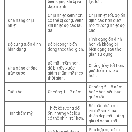
biến dạng khi bị va
lực lớn.
đập mạnh.
Chịu nhiệt kém hơn,
Chịu nhiệt tốt, độ ổn
Khả năng chịu
có thể bị cong, vênh
định cao hơn dưới
nhiệt
khi nhiệt độ cao lâu
môi trường nhiệt độ
dài.
cao.
Hình dạng ổn định
Độ cứng & ổn định
Dễ bị cong/ biến
hơn và không bị
hình dạng
dạng theo thời gian.
biến dạng sau thời
gian sử dụng.
Bề mặt mềm hơn,
Chống trầy tốt hơn,
Khả năng chống
dễ bị trầy xước,
giữ thẩm mỹ lâu
trầy xước
giảm thẩm mỹ theo
hơn.
thời gian.
Khoảng 5 – 8 năm
Tuổi thọ
Khoảng 1 – 2 năm
hoặc hơn nếu bảo
quản tốt.
Bề mặt nhẵn mịn,
Thiết kế tương đối
có thể sơn/hoàn
Tính thẩm mỹ
ổn, nhưng vật liệu
thiện đẹp mắt, tăng
có thể nhìn “rẻ” hơn.
giá trị ngoại thất.
Phù hợp người đi