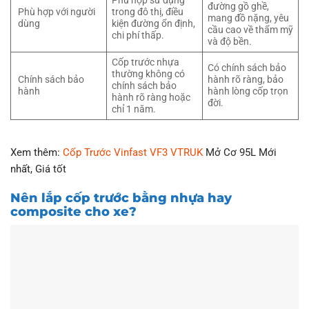
Phù hợp sử dụng
đường gồ ghề,
Phù hợp với người
trong đô thị, điều
mang đồ nặng, yêu
dùng
kiện đường ổn định,
cầu cao về thẩm mỹ
chi phí thấp.
và độ bền.
Cốp trước nhựa
Có chính sách bảo
thường không có
Chính sách bảo
hành rõ ràng, bảo
chính sách bảo
hành
hành lòng cốp trọn
hành rõ ràng hoặc
đời.
chỉ 1 năm.
Xem thêm:
Cốp Trước Vinfast VF3 VTRUK
Mở Cơ 95L Mới
nhất, Giá tốt
Nên lắp cốp trước bằng nhựa hay
composite cho xe?