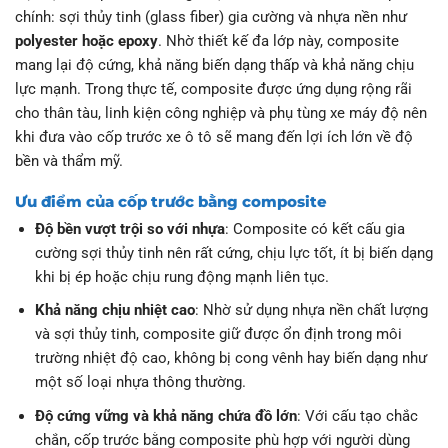
chính: sợi thủy tinh (glass fiber) gia cường và nhựa nền như
polyester hoặc epoxy
. Nhờ thiết kế đa lớp này, composite
mang lại độ cứng, khả năng biến dạng thấp và khả năng chịu
lực mạnh. Trong thực tế, composite được ứng dụng rộng rãi
cho thân tàu, linh kiện công nghiệp và phụ tùng xe máy độ nên
khi đưa vào cốp trước xe ô tô sẽ mang đến lợi ích lớn về độ
bền và thẩm mỹ.
Ưu điểm của cốp trước bằng composite
Độ bền vượt trội so với nhựa
: Composite có kết cấu gia
cường sợi thủy tinh nên rất cứng, chịu lực tốt, ít bị biến dạng
khi bị ép hoặc chịu rung động mạnh liên tục.
Khả năng chịu nhiệt cao
: Nhờ sử dụng nhựa nền chất lượng
và sợi thủy tinh, composite giữ được ổn định trong môi
trường nhiệt độ cao, không bị cong vênh hay biến dạng như
một số loại nhựa thông thường.
Độ cứng vững và khả năng chứa đồ lớn
: Với cấu tạo chắc
chắn, cốp trước bằng composite phù hợp với người dùng