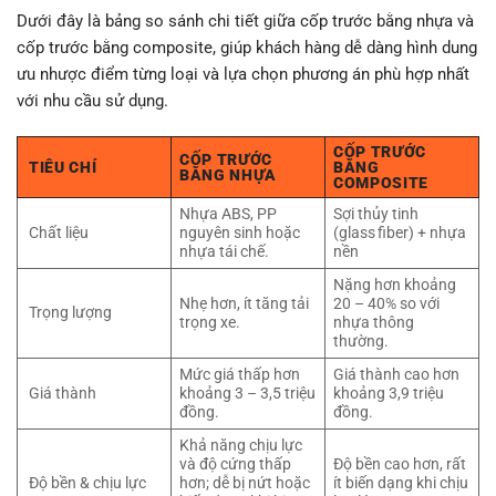
Dưới đây là bảng so sánh chi tiết giữa cốp trước bằng nhựa và
cốp trước bằng composite, giúp khách hàng dễ dàng hình dung
ưu nhược điểm từng loại và lựa chọn phương án phù hợp nhất
với nhu cầu sử dụng.
CỐP TRƯỚC
CỐP TRƯỚC
TIÊU CHÍ
BẰNG
BẰNG NHỰA
COMPOSITE
Nhựa ABS, PP
Sợi thủy tinh
Chất liệu
nguyên sinh hoặc
(glass fiber) + nhựa
nhựa tái chế.
nền
Nặng hơn khoảng
Nhẹ hơn, ít tăng tải
20 – 40% so với
Trọng lượng
trọng xe.
nhựa thông
thường.
Mức giá thấp hơn
Giá thành cao hơn
Giá thành
khoảng 3 – 3,5 triệu
khoảng 3,9 triệu
đồng.
đồng.
Khả năng chịu lực
và độ cứng thấp
Độ bền cao hơn, rất
Độ bền & chịu lực
hơn; dễ bị nứt hoặc
ít biến dạng khi chịu