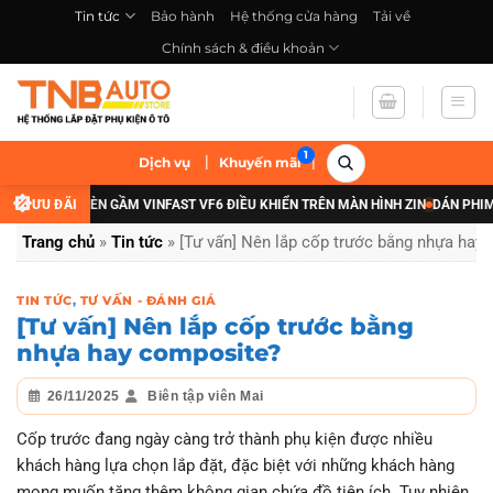
Bỏ
Tin tức
Bảo hành
Hệ thống cửa hàng
Tải về
qua
Chính sách & điều khoản
nội
dung
|
|
Dịch vụ
Khuyến mãi
NÂNG CẤP ĐÈN GẦM VINFAST VF6 ĐIỀU KHIỂN TRÊN MÀN HÌNH ZIN
ƯU ĐÃI
DÁN PHIM CÁC
Trang chủ
»
Tin tức
»
[Tư vấn] Nên lắp cốp trước bằng nhựa hay
TIN TỨC
,
TƯ VẤN - ĐÁNH GIÁ
[Tư vấn] Nên lắp cốp trước bằng
nhựa hay composite?
26/11/2025
Biên tập viên Mai
Cốp trước đang ngày càng trở thành phụ kiện được nhiều
khách hàng lựa chọn lắp đặt, đặc biệt với những khách hàng
mong muốn tăng thêm không gian chứa đồ tiện ích. Tuy nhiên,