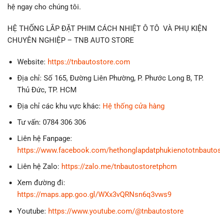
hệ ngay cho chúng tôi.
HỆ THỐNG LẮP ĐẶT PHIM CÁCH NHIỆT Ô TÔ VÀ PHỤ KIỆN
CHUYÊN NGHIỆP – TNB AUTO STORE
Website:
https://tnbautostore.com
Địa chỉ: Số 165, Đường Liên Phường, P. Phước Long B, TP.
Thủ Đức, TP. HCM
Địa chỉ các khu vực khác:
Hệ thống cửa hàng
Tư vấn: 0784 306 306
Liên hệ Fanpage:
https://www.facebook.com/hethonglapdatphukienototnbauto
Liên hệ Zalo:
https://zalo.me/tnbautostoretphcm
Xem đường đi:
https://maps.app.goo.gl/WXx3vQRNsn6q3vws9
Youtube:
https://www.youtube.com/@tnbautostore