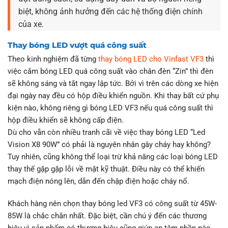
biệt, không ảnh hưởng đến các hệ thống điện chính
của xe.
Thay bóng LED vượt quá công suất
Theo kinh nghiệm đã từng
thay bóng LED cho Vinfast VF3
thì
việc cắm bóng LED quá công suất vào chân đèn “Zin” thì đèn
sẽ không sáng và tắt ngay lập tức. Bởi vì trên các dòng xe hiện
đại ngày nay đều có hộp điều khiển nguồn. Khi thay bất cứ phụ
kiện nào, không riêng gì bóng LED VF3 nếu quá công suất thì
hộp điều khiển sẽ không cấp điện.
Dù cho vẫn còn nhiều tranh cãi về việc thay bóng LED “Led
Vision X8 90W” có phải là nguyên nhân gây cháy hay không?
Tuy nhiên, cũng không thể loại trừ khả năng các loại bóng LED
thay thế gặp gặp lỗi về mặt kỹ thuật. Điều này có thể khiến
mạch điện nóng lên, dẫn đến chập điện hoặc cháy nổ.
Khách hàng nên chọn thay bóng led VF3 có công suất từ 45W-
85W là chắc chắn nhất. Đặc biệt, cần chú ý đến các thương
hiệu vì sản phẩm có thương hiệu cũng giúp an tâm phần nào