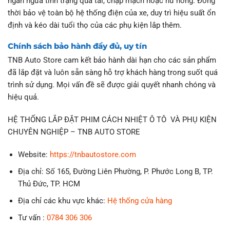
ngăn ngừa tình trạng quá tải, chập mạch hoặc hư hỏng. Đồng
thời bảo vệ toàn bộ hệ thống điện của xe, duy trì hiệu suất ổn
định và kéo dài tuổi thọ của các phụ kiện lắp thêm.
Chính sách bảo hành đầy đủ, uy tín
TNB Auto Store cam kết bảo hành dài hạn cho các sản phẩm
đã lắp đặt và luôn sẵn sàng hỗ trợ khách hàng trong suốt quá
trình sử dụng. Mọi vấn đề sẽ được giải quyết nhanh chóng và
hiệu quả.
HỆ THỐNG LẮP ĐẶT PHIM CÁCH NHIỆT Ô TÔ VÀ PHỤ KIỆN
CHUYÊN NGHIỆP – TNB AUTO STORE
Website:
https://tnbautostore.com
Địa chỉ: Số 165, Đường Liên Phường, P. Phước Long B, TP.
Thủ Đức, TP. HCM
Địa chỉ các khu vực khác:
Hệ thống cửa hàng
Tư vấn :
078
4
306 306