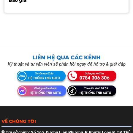
Báo giá
LIÊN HỆ QUA CÁC KÊNH
Kỹ thuật và tư vấn viên sẽ phản hồi ngay để hỗ trợ & giải đáp
VỀ CHÚNG TÔI
Trụ sở chính: Số 165, Đường Liên Phường, P. Phước Long B, TP. Thủ