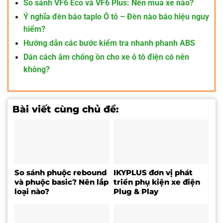
So sánh VF6 Eco và VF6 Plus: Nên mua xe nào?
Ý nghĩa đèn báo taplo Ô tô – Đèn nào báo hiệu nguy
hiểm?
Hướng dẫn các bước kiểm tra nhanh phanh ABS
Dán cách âm chống ồn cho xe ô tô điện có nên
không?
Bài viết cùng chủ đề:
So sánh phuộc rebound
IKYPLUS đơn vị phát
và phuộc basic? Nên lắp
triển phụ kiện xe điện
loại nào?
Plug & Play