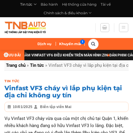
Bỏ
Tin tức
Bảo hành
Hệ thống cửa hàng
Tải về
qua
Chính sách & điều khoản
nội
dung
|
|
Dịch vụ
Khuyến mãi
CẤP ĐÈN GẦM VINFAST VF6 ĐIỀU KHIỂN TRÊN MÀN HÌNH ZIN
ƯU ĐÃI
DÁN PHIM CÁCH NH
Trang chủ
»
Tin tức
»
Vinfast VF3 cháy vì lắp phụ kiện tại địa chỉ
TIN TỨC
Vinfast VF3 cháy vì lắp phụ kiện tại
địa chỉ không uy tín
10/01/2025
Biên tập viên Mai
Vụ Vinfast VF3 cháy vừa qua của một chị chủ tại Quận 1, khiến
nhiều khách hàng đang sở hữu Vinfast VF3 lo lắng. Đặc biệt,
với các chủ xe đang có ý định lắp thêm Phụ kiện cho VF3. Để