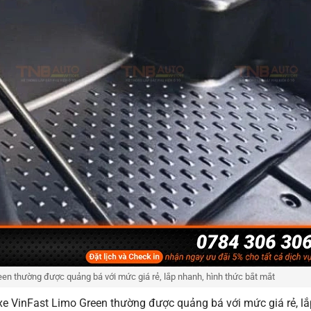
en thường được quảng bá với mức giá rẻ, lắp nhanh, hình thức bắt mắt
o xe VinFast Limo Green thường được quảng bá với mức giá rẻ, lắ