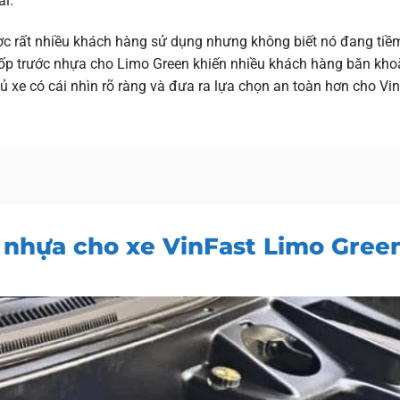
ài.
ợc rất nhiều khách hàng sử dụng nhưng không biết nó đang tiề
ắp cốp trước nhựa cho Limo Green khiến nhiều khách hàng băn kho
hủ xe có cái nhìn rõ ràng và đưa ra lựa chọn an toàn hơn cho Vi
c nhựa cho xe VinFast Limo Gree