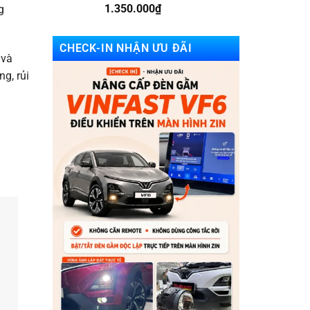
1.350.000
₫
g
CHECK-IN NHẬN ƯU ĐÃI
 và
g, rủi