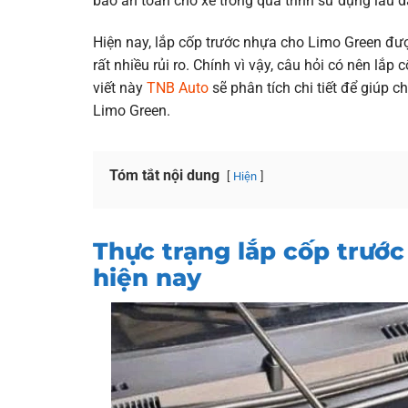
bảo an toàn cho xe trong quá trình sử dụng lâu d
Hiện nay, lắp cốp trước nhựa cho Limo Green đư
rất nhiều rủi ro. Chính vì vậy, câu hỏi có nên l
viết này
TNB Auto
sẽ phân tích chi tiết để giúp c
Limo Green.
Tóm tắt nội dung
Hiện
Thực trạng lắp cốp trướ
hiện nay