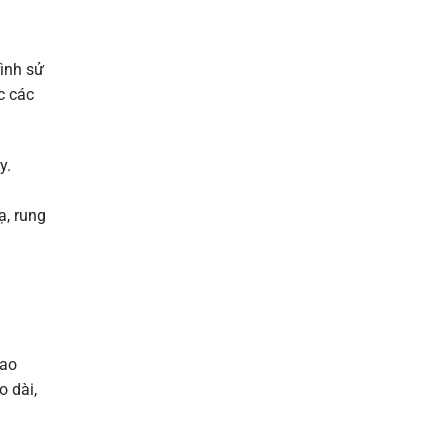
ình sử
c các
y.
ạ, rung
dao
o dài,