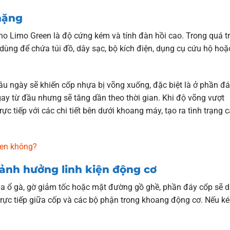
nặng
o Limo Green là độ cứng kém và tính đàn hồi cao. Trong quá tr
ùng để chứa túi đồ, dây sạc, bộ kích điện, dụng cụ cứu hộ hoặ
 lâu ngày sẽ khiến cốp nhựa bị võng xuống, đặc biệt là ở phần đá
ay từ đầu nhưng sẽ tăng dần theo thời gian. Khi độ võng vượt
ực tiếp với các chi tiết bên dưới khoang máy, tạo ra tình trạng c
een không?
à ảnh hưởng linh kiện động cơ
qua ổ gà, gờ giảm tốc hoặc mặt đường gồ ghề, phần đáy cốp sẽ 
rực tiếp giữa cốp và các bộ phận trong khoang động cơ. Nếu ké
: