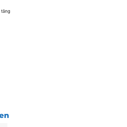
 tăng
een