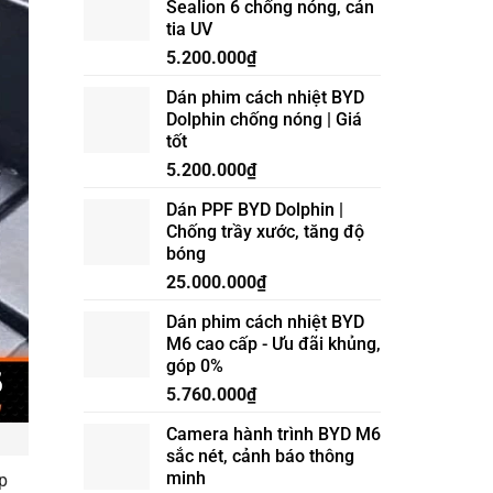
Sealion 6 chống nóng, cản
CẤP
tia UV
ĐÈN
GẦM
5.200.000
₫
VINFAST
VF6
Dán phim cách nhiệt BYD
ĐIỀU
Dolphin chống nóng | Giá
KHIỂN
tốt
TRÊN
MÀN
5.200.000
₫
HÌNH
ZIN
Dán PPF BYD Dolphin |
Chống trầy xước, tăng độ
bóng
25.000.000
₫
Dán phim cách nhiệt BYD
M6 cao cấp - Ưu đãi khủng,
góp 0%
5.760.000
₫
Camera hành trình BYD M6
sắc nét, cảnh báo thông
minh
p