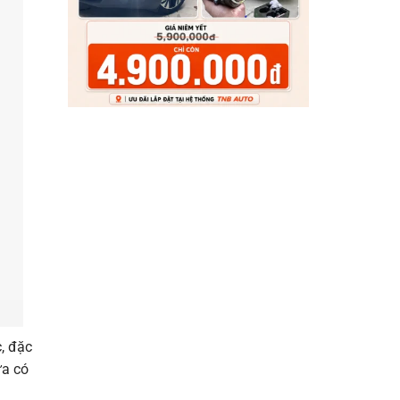
, đặc
ựa có