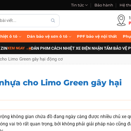
Tin tức
Bảo hành
Hệ th
1
P
hiệt ô tô
Dán bảo vệ sơn ô tô
PPF bảo vệ nội thất
Phụ
DÁN PHIM CÁCH NHIỆT XE ĐIỆN NHẬN TẤM BẢO VỆ PIN B-F
 NGAY
→
 cho Limo Green gây hại động cơ
 nhựa cho Limo Green gây hại
 rộng không gian chứa đồ đang ngày càng được nhiều chủ xe 
 đóng vai trò rất quan trọng, bởi không phải giải pháp nào cũng 