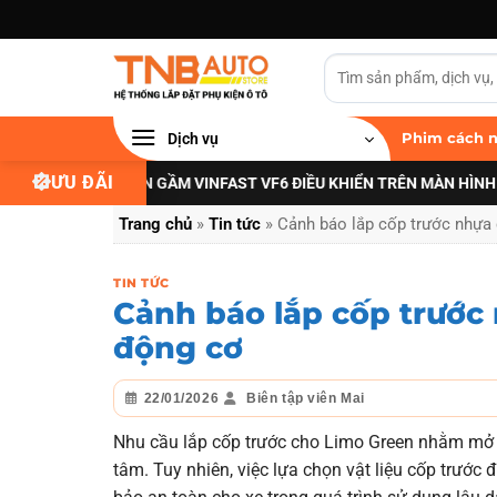
Bỏ
qua
nội
dung
Dịch vụ
Phim cách n
ƯU ĐÃI
NÂNG CẤP ĐÈN GẦM VINFAST VF6 ĐIỀU KHIỂN TRÊN MÀN HÌNH ZIN
XEM
Trang chủ
»
Tin tức
»
Cảnh báo lắp cốp trước nhựa
TIN TỨC
Cảnh báo lắp cốp trước
động cơ
22/01/2026
Biên tập viên Mai
Nhu cầu lắp cốp trước cho Limo Green nhằm mở
tâm. Tuy nhiên, việc lựa chọn vật liệu cốp trước