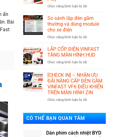
và
ở
Chức năng bình luận bị tắt
phuộc
IKYPLUS
basic?
m ẩn
đơn
Nên
So sánh lắp đèn gầm
ăn. Bài
vị
lắp
thường và dùng module
phát
loại
nFast
cho xe điện
triển
nào?
ở
Chức năng bình luận bị tắt
phụ
So
kiện
sánh
xe
LẮP CỐP ĐIỆN VINFAST
lắp
điện
TẶNG MÀN HÌNH HUD
đèn
Plug
ở
Chức năng bình luận bị tắt
gầm
&
LẮP
thường
Play
CỐP
và
[CHECK IN] – NHẬN ƯU
ĐIỆN
dùng
ĐÃI NÂNG CẤP ĐÈN GẦM
n
VINFAST
module
VINFAST VF6 ĐIỀU KHIỂN
TẶNG
cho
TRÊN MÀN HÌNH ZIN
MÀN
xe
HÌNH
điện
ở
Chức năng bình luận bị tắt
HUD
[CHECK
IN]
–
CÓ THỂ BẠN QUAN TÂM
NHẬN
ƯU
ĐÃI
Dán phim cách nhiệt BYD
NÂNG