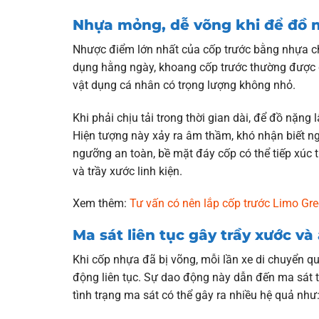
Nhựa mỏng, dễ võng khi để đồ 
Nhược điểm lớn nhất của cốp trước bằng nhựa ch
dụng hằng ngày, khoang cốp trước thường được d
vật dụng cá nhân có trọng lượng không nhỏ.
Khi phải chịu tải trong thời gian dài, để đồ nặng
Hiện tượng này xảy ra âm thầm, khó nhận biết ng
ngưỡng an toàn, bề mặt đáy cốp có thể tiếp xúc tr
và trầy xước linh kiện.
Xem thêm:
Tư vấn có nên lắp cốp trước Limo Gr
Ma sát liên tục gây trầy xước v
Khi cốp nhựa đã bị võng, mỗi lần xe di chuyển 
động liên tục. Sự dao động này dẫn đến ma sát t
tình trạng ma sát có thể gây ra nhiều hệ quả như