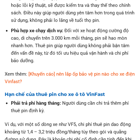
hoặc lỗi kỹ thuật, sẽ được kiểm tra và thay thế theo chính
sách. Điều này giúp người dùng yên tâm hơn trong quá trình
sử dụng, không phải lo lắng về tuổi thọ pin.
Phù hợp xe chạy dịch vụ:
Đối với xe hoạt động cường độ
cao, di chuyển trên 3.000 km mỗi tháng, pin sẽ hao mòn
nhanh hơn. Thuê pin giúp người dùng không phải bận tâm
đến vấn đề này, từ đó tối ưu hiệu quả vận hành và chi phí
bảo dưỡng.
Xem thêm:
[Khuyến cáo] nên lắp ốp bảo vệ pin nào cho xe điện
Vinfast?
Hạn chế của thuê pin cho xe ô tô VinFast
Phải trả phí hàng tháng:
Người dùng cần chi trả thêm phí
thuê pin định kỳ.
Ví dụ, với một số dòng xe như VF5, chi phí thuê pin dao động
khoảng từ 1,4 – 3,2 triệu đồng/tháng tùy theo gói và quãng
đường sử dụng. Đây là khoản chi phí cố định cần tính đến khi