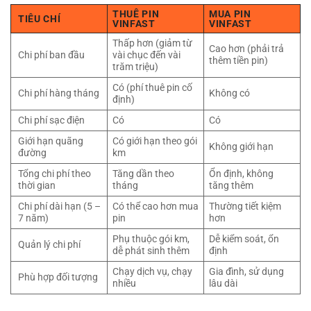
THUÊ PIN
MUA PIN
TIÊU CHÍ
VINFAST
VINFAST
Thấp hơn (giảm từ
Cao hơn (phải trả
Chi phí ban đầu
vài chục đến vài
thêm tiền pin)
trăm triệu)
Có (phí thuê pin cố
Chi phí hàng tháng
Không có
định)
Chi phí sạc điện
Có
Có
Giới hạn quãng
Có giới hạn theo gói
Không giới hạn
đường
km
Tổng chi phí theo
Tăng dần theo
Ổn định, không
thời gian
tháng
tăng thêm
Chi phí dài hạn (5 –
Có thể cao hơn mua
Thường tiết kiệm
7 năm)
pin
hơn
Phụ thuộc gói km,
Dễ kiểm soát, ổn
Quản lý chi phí
dễ phát sinh thêm
định
Chạy dịch vụ, chạy
Gia đình, sử dụng
Phù hợp đối tượng
nhiều
lâu dài