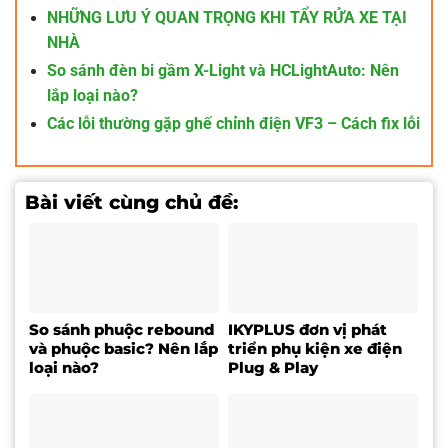
NHỮNG LƯU Ý QUAN TRỌNG KHI TẨY RỬA XE TẠI
NHÀ
So sánh đèn bi gầm X-Light và HCLightAuto: Nên
lắp loại nào?
Các lỗi thường gặp ghế chỉnh điện VF3 – Cách fix lỗi
Bài viết cùng chủ đề:
So sánh phuộc rebound
IKYPLUS đơn vị phát
và phuộc basic? Nên lắp
triển phụ kiện xe điện
loại nào?
Plug & Play