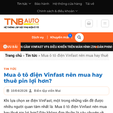
Bỏ
Tin tức
Bảo hành
Hệ thống cửa hàng
Tải về
qua
Chính sách & điều khoản
nội
dung
|
|
Dịch vụ
Khuyến mãi
ÂNG CẤP ĐÈN GẦM VINFAST VF6 ĐIỀU KHIỂN TRÊN MÀN HÌNH ZIN
ƯU ĐÃI
DÁN PHIM CÁCH
Trang chủ
»
Tin tức
»
Mua ô tô điện Vinfast nên mua hay thuê pi
TIN TỨC
Mua ô tô điện Vinfast nên mua hay
thuê pin lợi hơn?
10/04/2026
Biên tập viên Mai
Khi lựa chọn xe điện VinFast, một trong những vấn đề được
nhiều người quan tâm nhất là: Mua ô tô điện Vinfast nên mua
hay thuê pin lợi hơn? Đây không đơn thuần là câu chuyện về