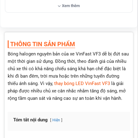
Ánh sáng sắc nét, không gây cảm giác chói mắt phương
Xem thêm
tiện đối diện
Giá cả hợp lý so với chất lượng và mức độ an toàn sau khi
thay thế bóng Led cho xe Vinfast VF3
Bảo hành lên đến 2 năm
THÔNG TIN SẢN PHẨM
Thi công bởi kỹ thuật viên có hơn 6 năm kinh nghiệm
Bóng halogen nguyên bản của xe VinFast VF3 dễ bị đứt sau
một thời gian sử dụng. Đồng thời, theo đánh giá của nhiều
chủ xe thì có khả năng chiếu sáng khá hạn chế đặc biệt là
khi đi ban đêm, trời mưa hoặc trên những tuyến đường
thiếu ánh sáng. Vì vậy,
thay bóng LED VinFast VF3
là giải
pháp được nhiều chủ xe cân nhắc nhằm tăng độ sáng, mở
rộng tầm quan sát và nâng cao sự an toàn khi vận hành.
Tóm tắt nội dung
Hiện