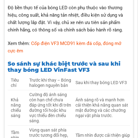
Độ bền thực tế của bóng LED còn phụ thuộc vào thương
hiệu, công suất, khả năng tản nhiệt, điều kiện sử dụng và
chất lượng lắp đặt. Vì vậy, chủ xe nên ưu tiên sản phẩm
chính hãng, có thông số và chính sách bảo hành rõ ràng.
Xem thêm:
Cốp điện VF3 MCD91 kèm đá cốp, đóng mở
cực êm
So sánh sự khác biệt trước và sau khi
thay bóng LED VinFast VF3
Tiêu
Trước khi thay – Bóng
Sau khi thay bóng LED VF3
chí
halogen nguyên bản
Cường độ ánh sáng
Khả
còn hạn chế chưa
Ánh sáng rõ và mạnh hơn
năng
đáp ứng tốt khi đi trên
cải thiện khả năng quan sát
chiếu
đường tối hoặc khu
mặt đường và các chướng
sáng
vực thiếu đèn chiếu
ngại vật phía trước.
sáng.
Vùng quan sát phía
Tầm
trước tương đối hẹp,
Tầm nhìn được cải thiện giúp
nhìn