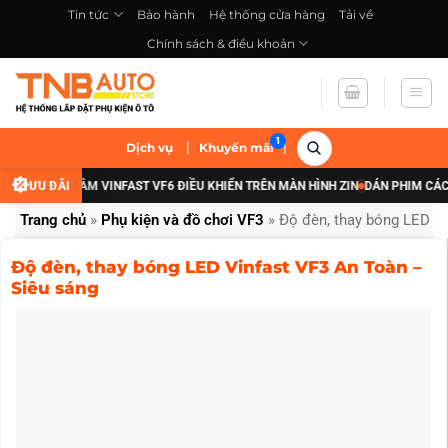
Bỏ
Tin tức
Bảo hành
Hệ thống cửa hàng
Tải về
qua
Chính sách & điều khoản
nội
dung
|
|
Dịch vụ
Khuyến mãi
P ĐÈN GẦM VINFAST VF6 ĐIỀU KHIỂN TRÊN MÀN HÌNH ZIN
ƯU ĐÃI
DÁN PHIM CÁCH NHIỆ
Trang chủ
»
Phụ kiện và đồ chơi VF3
»
Độ đèn, thay bóng LED V
Độ đèn, thay bóng LED Vinfast VF3 An Toàn –
Siêu sáng