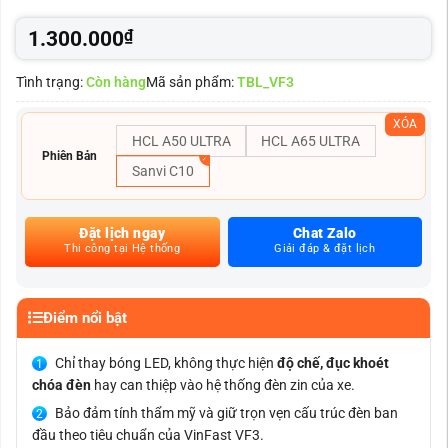
1.300.000
₫
Tình trạng:
Còn hàng
Mã sản phẩm:
TBL_VF3
XÓA
HCL A50 ULTRA
HCL A65 ULTRA
Phiên Bản
Sanvi C10
Đặt lịch ngay
Chat Zalo
Thi công tại Hệ thống
Giải đáp & đặt lịch
Điểm nổi bật
Chỉ thay bóng LED, không thực hiện
độ chế, đục khoét
chóa đèn
hay can thiệp vào hệ thống đèn zin của xe.
Bảo đảm tính thẩm mỹ và giữ trọn vẹn cấu trúc đèn ban
đầu theo tiêu chuẩn của VinFast VF3.