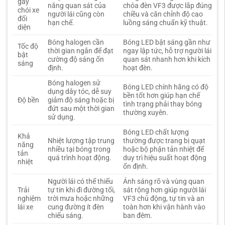
gây
năng quan sát của
chóa đèn VF3 được lắp đúng
chói xe
người lái cũng còn
chiều và căn chỉnh độ cao
đối
hạn chế.
luồng sáng chuẩn kỹ thuật.
diện
Bóng halogen cần
Bóng LED bật sáng gần như
Tốc độ
thời gian ngắn để đạt
ngay lập tức, hỗ trợ người lái
bật
cường độ sáng ổn
quan sát nhanh hơn khi kích
sáng
định.
hoạt đèn.
Bóng halogen sử
Bóng LED chính hãng có độ
dụng dây tóc, dễ suy
bền tốt hơn giúp hạn chế
Độ bền
giảm độ sáng hoặc bị
tình trạng phải thay bóng
đứt sau một thời gian
thường xuyên.
sử dụng.
Bóng LED chất lượng
Khả
Nhiệt lượng tập trung
thường được trang bị quạt
năng
nhiều tại bóng trong
hoặc bộ phận tản nhiệt để
tản
quá trình hoạt động.
duy trì hiệu suất hoạt động
nhiệt
ổn định.
Người lái có thể thiếu
Ánh sáng rõ và vùng quan
Trải
tự tin khi đi đường tối,
sát rộng hơn giúp người lái
nghiệm
trời mưa hoặc những
VF3 chủ động, tự tin và an
lái xe
cung đường ít đèn
toàn hơn khi vận hành vào
chiếu sáng.
ban đêm.