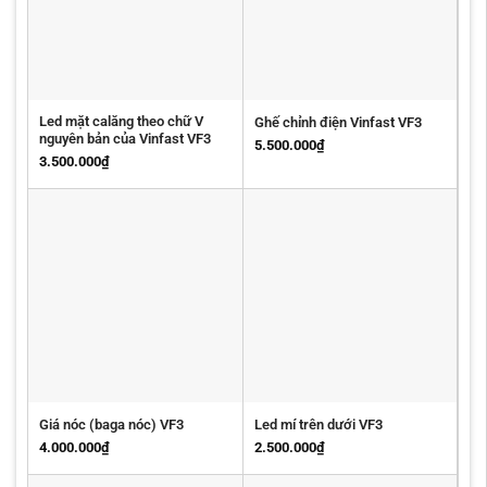
Led mặt calăng theo chữ V
Ghế chỉnh điện Vinfast VF3
nguyên bản của Vinfast VF3
5.500.000
₫
3.500.000
₫
Giá nóc (baga nóc) VF3
Led mí trên dưới VF3
4.000.000
₫
2.500.000
₫