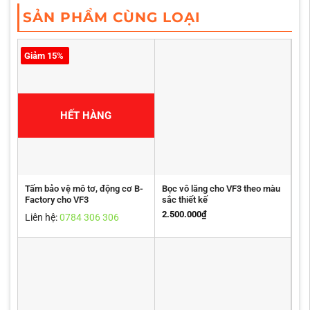
SẢN PHẨM CÙNG LOẠI
Giảm 15%
HẾT HÀNG
Tấm bảo vệ mô tơ, động cơ B-
Bọc vô lăng cho VF3 theo màu
Factory cho VF3
sắc thiết kế
2.500.000
₫
Liên hệ:
0784 306 306