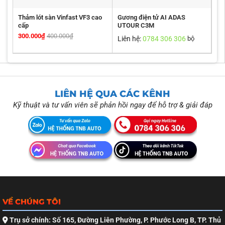
Thảm lót sàn Vinfast VF3 cao
Gương điện tử AI ADAS
cấp
UTOUR C3M
300.000
₫
400.000
₫
Liên hệ:
0784 306 306
bộ
LIÊN HỆ QUA CÁC KÊNH
Kỹ thuật và tư vấn viên sẽ phản hồi ngay để hỗ trợ & giải đáp
VỀ CHÚNG TÔI
Trụ sở chính: Số 165, Đường Liên Phường, P. Phước Long B, TP. Thủ