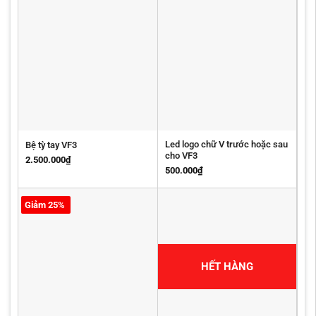
Led logo chữ V trước hoặc sau
Bệ tỳ tay VF3
cho VF3
2.500.000
₫
500.000
₫
Giảm 25%
HẾT HÀNG