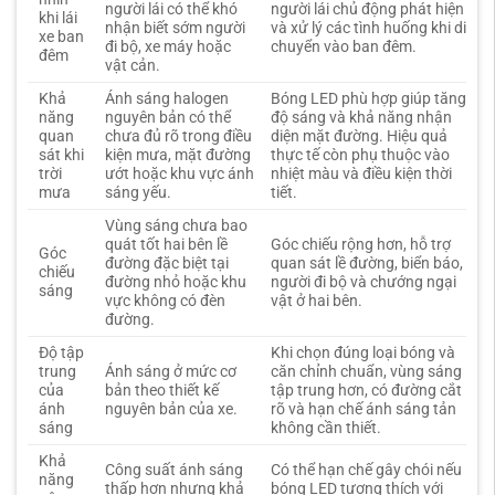
người lái có thể khó
người lái chủ động phát hiện
khi lái
nhận biết sớm người
và xử lý các tình huống khi di
xe ban
đi bộ, xe máy hoặc
chuyển vào ban đêm.
đêm
vật cản.
Khả
Ánh sáng halogen
Bóng LED phù hợp giúp tăng
năng
nguyên bản có thể
độ sáng và khả năng nhận
quan
chưa đủ rõ trong điều
diện mặt đường. Hiệu quả
sát khi
kiện mưa, mặt đường
thực tế còn phụ thuộc vào
trời
ướt hoặc khu vực ánh
nhiệt màu và điều kiện thời
mưa
sáng yếu.
tiết.
Vùng sáng chưa bao
quát tốt hai bên lề
Góc chiếu rộng hơn, hỗ trợ
Góc
đường đặc biệt tại
quan sát lề đường, biển báo,
chiếu
đường nhỏ hoặc khu
người đi bộ và chướng ngại
sáng
vực không có đèn
vật ở hai bên.
đường.
Độ tập
Khi chọn đúng loại bóng và
trung
Ánh sáng ở mức cơ
căn chỉnh chuẩn, vùng sáng
của
bản theo thiết kế
tập trung hơn, có đường cắt
ánh
nguyên bản của xe.
rõ và hạn chế ánh sáng tản
sáng
không cần thiết.
Khả
Công suất ánh sáng
Có thể hạn chế gây chói nếu
năng
thấp hơn nhưng khả
bóng LED tương thích với