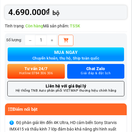
4.690.000
₫
bộ
Tình trạng:
Còn hàng
Mã sản phẩm:
TS5K
Số lượng:
Camera hành trình VIETMAP TS-5K ghi hình trước sau 
MUA NGAY
Chuyển khoản, thu hộ, Ship toàn quốc
Tư vấn 24/7
Chat Zalo
Hotline:0784 306 306
Giải đáp & đặt lịch
Liên hệ với giá Đại lý
Hệ thống TNB Auto phân phối VIETMAP thương hiệu chính hãng
Điểm nổi bật
Độ phân giải lên đến 4K Ultra, HD cảm biến Sony Starvis
IMX415 và thấu kính 7 lớp đảm bảo khả năng ghi hình xuất