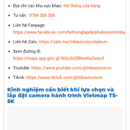
Địa chỉ các khu vực khác:
Hệ thống cửa hàng
Tư vấn :
0784 306 306
Liên hệ Fanpage:
https://www.facebook.com/hethonglapdatphukienototnbaut
Liên hệ Zalo:
https://zalo.me/tnbautostoretphcm
Xem đường đi:
https://maps.app.goo.gl/WXx3vQRNsn6q3vws9
Youtube:
https://www.youtube.com/@tnbautostore
Tikok:
https://www.tiktok.com/@tnbautostore
Kinh nghiệm cần biết khi lựa chọn và
lắp đặt camera hành trình Vietmap TS-
5K