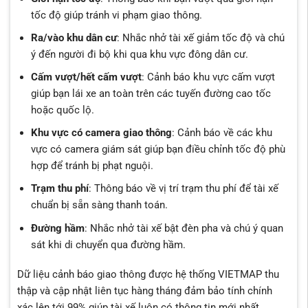
tốc độ giúp tránh vi phạm giao thông.
Ra/vào khu dân cư
: Nhắc nhở tài xế giảm tốc độ và chú
ý đến người đi bộ khi qua khu vực đông dân cư.
Cấm vượt/hết cấm vượt
: Cảnh báo khu vực cấm vượt
giúp bạn lái xe an toàn trên các tuyến đường cao tốc
hoặc quốc lộ.
Khu vực có camera giao thông
: Cảnh báo về các khu
vực có camera giám sát giúp bạn điều chỉnh tốc độ phù
hợp để tránh bị phạt nguội.
Trạm thu phí
: Thông báo về vị trí trạm thu phí để tài xế
chuẩn bị sẵn sàng thanh toán.
Đường hầm
: Nhắc nhở tài xế bật đèn pha và chú ý quan
sát khi di chuyển qua đường hầm.
Dữ liệu cảnh báo giao thông được hệ thống VIETMAP thu
thập và cập nhật liên tục hàng tháng đảm bảo tính chính
xác lên tới 99% giúp tài xế luôn có thông tin mới nhất.