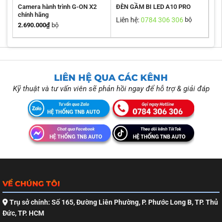
Camera hành trình G-ON X2
ĐÈN GẦM BI LED A10 PRO
chính hãng
Liên hệ:
0784 306 306
bộ
2.690.000
₫
bộ
LIÊN HỆ QUA CÁC KÊNH
Kỹ thuật và tư vấn viên sẽ phản hồi ngay để hỗ trợ & giải đáp
VỀ CHÚNG TÔI
Trụ sở chính: Số 165, Đường Liên Phường, P. Phước Long B, TP. Thủ
Đức, TP. HCM