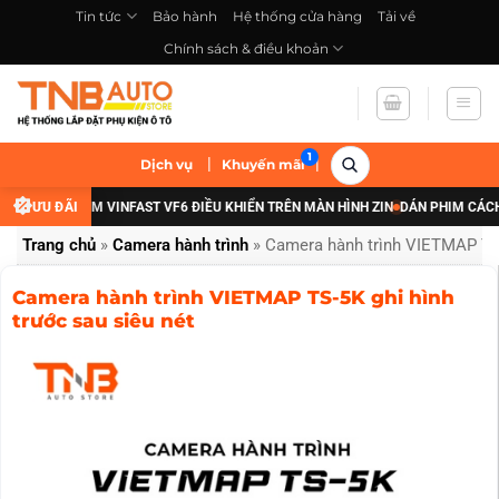
Bỏ
Tin tức
Bảo hành
Hệ thống cửa hàng
Tải về
qua
Chính sách & điều khoản
nội
dung
|
|
Dịch vụ
Khuyến mãi
 ĐÈN GẦM VINFAST VF6 ĐIỀU KHIỂN TRÊN MÀN HÌNH ZIN
ƯU ĐÃI
DÁN PHIM CÁCH NHIỆT 
Trang chủ
»
Camera hành trình
»
Camera hành trình VIETMAP TS-
Camera hành trình VIETMAP TS-5K ghi hình
trước sau siêu nét