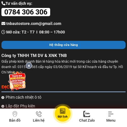
Tư vấn dịch vụ:
0784 306 306
tnbautostore.com@gmail.com
Mở cửa: T2 - T7 I 08:00 – 17h00
Hệ thống cửa hàng
Công ty TNHH TM DV & XNK TNB
Giấy phép kinh doanh Bán lẻ hàng hóa khác mới trong các cửa hàng chuyên
doanh số: 0315713565 cấp ngày 03/06/2019 tại Sở Kế hoạch và đầu tư Tp. Hồ
Chí Minh.
DỊCH VỤ
Phim cách nhiệt ô tô
Lắp đặt Phụ kiện
Wrap đổi màu xe
Đặt lịch
Bản đồ
Liên hệ
Chat Zalo
Menu
Dán PPF - Bảo vệ sơn