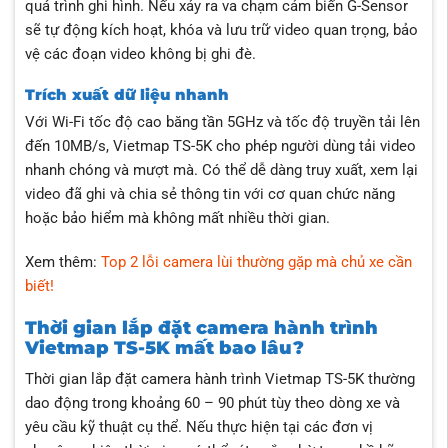
quá trình ghi hình. Nếu xảy ra va chạm cảm biến G-Sensor
sẽ tự động kích hoạt, khóa và lưu trữ video quan trọng, bảo
vệ các đoạn video không bị ghi đè.
Trích xuất dữ liệu nhanh
Với Wi-Fi tốc độ cao băng tần 5GHz và tốc độ truyền tải lên
đến 10MB/s, Vietmap TS-5K cho phép người dùng tải video
nhanh chóng và mượt mà. Có thể dễ dàng truy xuất, xem lại
video đã ghi và chia sẻ thông tin với cơ quan chức năng
hoặc bảo hiểm mà không mất nhiều thời gian.
Xem thêm:
Top 2 lỗi camera lùi thường gặp mà chủ xe cần
biết!
Thời gian lắp đặt camera hành trình
Vietmap TS-5K mất bao lâu?
Thời gian lắp đặt camera hành trình Vietmap TS-5K thường
dao động trong khoảng 60 – 90 phút tùy theo dòng xe và
yêu cầu kỹ thuật cụ thể. Nếu thực hiện tại các đơn vị