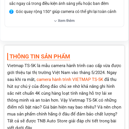
sắc ngay cả trong điều kiện ánh sáng yếu hoặc ban đêm
Góc quay rộng 150° giúp camera có thể ghi lại toàn cảnh
không gian trước và sau xe
Xem thêm
Tích hợp tính năng cảnh báo biển báo giao thông qua
giọng nói
Tích hợp hệ thống ADAS (Hệ thống hỗ trợ lái xe an toàn)
với các tính năng cảnh báo thông minh
Hỗ trợ ghi hình vòng lặp
THÔNG TIN SẢN PHẨM
Giám sát đỗ xe 24/7
Vietmap TS-5K là mẫu camera hành trình cao cấp vừa được
Cho phép người dùng tải video nhanh chóng và mượt mà
giới thiệu tại thị trường Việt Nam vào tháng 5/2024. Ngay
sau khi ra mắt,
camera hành trình VIETMAP TS-5K
đã thu
hút sự chú ý của đông đảo chủ xe nhờ khả năng ghi hình
sắc nét chuẩn 4K cùng hàng loạt tính năng hỗ trợ lái xe
thông minh và an toàn hơn. Vậy Vietmap TS-5K có những
điểm nổi bật nào? Giá bán hiện nay bao nhiêu? Và nên chọn
mua sản phẩm chính hãng ở đâu để đảm bảo chất lượng?
Tất cả sẽ được
TNB Auto Store
giải đáp chi tiết trong bài
viết dưới đây.