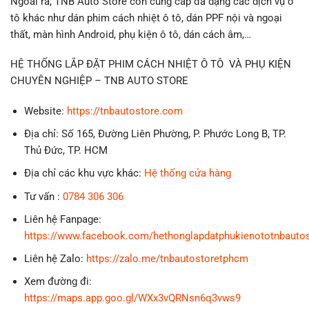
Ngoài ra, TNB Auto Store còn cung cấp đa dạng các dịch vụ ô
tô khác như dán phim cách nhiệt ô tô, dán PPF nội và ngoại
thất, màn hình Android, phụ kiện ô tô, dán cách âm,…
HỆ THỐNG LẮP ĐẶT PHIM CÁCH NHIỆT Ô TÔ VÀ PHỤ KIỆN
CHUYÊN NGHIỆP – TNB AUTO STORE
Website:
https://tnbautostore.com
Địa chỉ: Số 165, Đường Liên Phường, P. Phước Long B, TP.
Thủ Đức, TP. HCM
Địa chỉ các khu vực khác:
Hệ thống cửa hàng
Tư vấn :
0784 306
306
Liên hệ Fanpage:
https://www.facebook.com/hethonglapdatphukienototnbauto
Liên hệ Zalo:
https://zalo.me/tnbautostoretphcm
Xem đường đi:
https://maps.app.goo.gl/WXx3vQRNsn6q3vws9