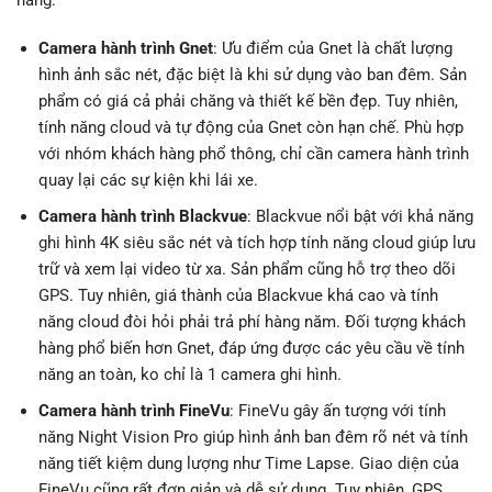
hàng.
Camera hành trình Gnet
: Ưu điểm của Gnet là chất lượng
hình ảnh sắc nét, đặc biệt là khi sử dụng vào ban đêm. Sản
phẩm có giá cả phải chăng và thiết kế bền đẹp. Tuy nhiên,
tính năng cloud và tự động của Gnet còn hạn chế. Phù hợp
với nhóm khách hàng phổ thông, chỉ cần camera hành trình
quay lại các sự kiện khi lái xe.
Camera hành trình Blackvue
: Blackvue nổi bật với khả năng
ghi hình 4K siêu sắc nét và tích hợp tính năng cloud giúp lưu
trữ và xem lại video từ xa. Sản phẩm cũng hỗ trợ theo dõi
GPS. Tuy nhiên, giá thành của Blackvue khá cao và tính
năng cloud đòi hỏi phải trả phí hàng năm. Đối tượng khách
hàng phổ biến hơn Gnet, đáp ứng được các yêu cầu về tính
năng an toàn, ko chỉ là 1 camera ghi hình.
Camera hành trình FineVu
: FineVu gây ấn tượng với tính
năng Night Vision Pro giúp hình ảnh ban đêm rõ nét và tính
năng tiết kiệm dung lượng như Time Lapse. Giao diện của
FineVu cũng rất đơn giản và dễ sử dụng. Tuy nhiên, GPS