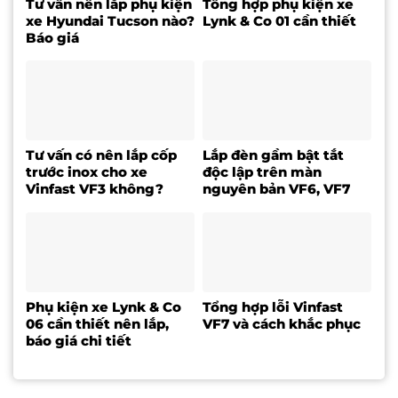
Tư vấn nên lắp phụ kiện
Tổng hợp phụ kiện xe
xe Hyundai Tucson nào?
Lynk & Co 01 cần thiết
Báo giá
Tư vấn có nên lắp cốp
Lắp đèn gầm bật tắt
trước inox cho xe
độc lập trên màn
Vinfast VF3 không?
nguyên bản VF6, VF7
Phụ kiện xe Lynk & Co
Tổng hợp lỗi Vinfast
06 cần thiết nên lắp,
VF7 và cách khắc phục
báo giá chi tiết