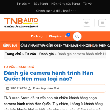
Bỏ
Tin tức
Bảo hành
Hệ thống cửa hàng
Tải về
qua
Chính sách & điều khoản
nội
dung
|
|
Dịch vụ
Khuyến mãi
 CẤP ĐÈN GẦM VINFAST VF6 ĐIỀU KHIỂN TRÊN MÀN HÌNH ZIN
ƯU ĐÃI
DÁN PHIM CÁCH N
Trang chủ
»
Tư vấn - Đánh giá
»
Đánh giá camera hành trình Hàn
TƯ VẤN - ĐÁNH GIÁ
Đánh giá camera hành trình Hàn
Quốc: Nên mua loại nào?
28/12/2024
Biên tập viên Mai
TNB Auto Store đã tư vấn cho rất nhiều khách hàng chọn
camera hành trình Hàn Quốc
. Tuy nhiên, không ít khách hàng
vẫn băn khoăn không biết nên chọn loại nào, điểm khác biệt