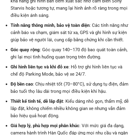
khả năng ghi hình ban đêm xuất sắc nhờ cảm biến Sony
Starvis hoặc tương tự, mang lại hình ảnh rõ ràng trong mọi
điều kiện ánh sáng.
Tính năng thông minh, bảo vệ toàn diện
: Các tính năng như
cảnh báo va chạm, giám sát từ xa, GPS và ghi hình sự kiện
giúp bảo vệ người lái, cung cấp bằng chứng khi cần thiết.
Góc quay rộng
: Góc quay 140–170 độ bao quát toàn cảnh,
ghi lại mọi tình huống quan trọng trên đường.
Ghi hình liên tục và khi đỗ xe
: Hỗ trợ ghi hình liên tục và
chế độ Parking Mode, bảo vệ xe 24/7.
Độ bền cao
: Chịu nhiệt tốt (70–80°C), sử dụng tụ điện, đảm
bảo tuổi thọ lâu dài trong mọi điều kiện khí hậu.
Thiết kế tinh tế, dễ lắp đặt
: Kiểu dáng nhỏ gọn, thẩm mỹ, dễ
lắp đặt, không chiếm nhiều không gian xe nhưng vẫn đảm
bảo hiệu quả hoạt động.
Giá hợp lý, phù hợp mọi phân khúc
: Với mức giá đa dạng,
camera hành trình Hàn Quốc đáp ứng mọi nhu cầu và ngân