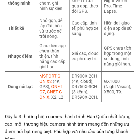
khiển từ xa
Night Vision
thông minh
chạm, ghi
qua app, theo
Pro, Time
hình sự kiện.
dõi GPS.
Lapse.
Nhỏ gọn, dễ
Cao cấp, tinh
Hiện đại, giao
lắp đặt, bền
Thiết kế
tế, phù hợp xe
diện app dễ sử
vừ trước nế
sang.
dụng.
trời nóng.
Giao diện app
GPS chưa tích
chưa thân
Giá cao, cloud
hợp trong một
Nhược điểm
thiện, tính
có phí duy trì.
số dòng, tính
năng cao cấp
năng giới hạn.
giới hạn.
MSPORT G-
DR900X-2CH
ON X2
(4K,
(4K, cloud),
GX1000
Dòng nổi bật
GPS),
GNET
DR750X-3CH
(Night Vision),
G7
,
GNET G-
(3 kênh),
X500, T9.
ON X
, X2, L2
DR590X-2CH.
Đây là 3 thương hiệu camera hành trình Hàn Quốc chất lượng
cao, mỗi thương hiệu camera hành trình mang đến những ưu
điểm nổi bật riêng biệt. Phù hợp với nhu cầu của từng khách