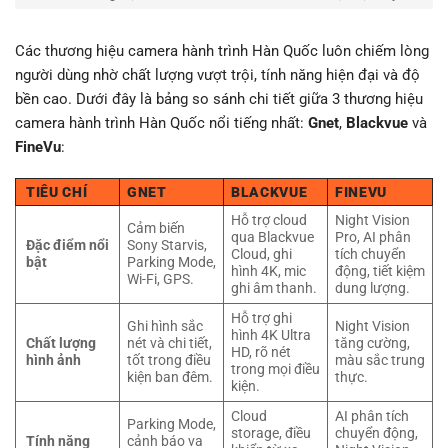
Các thương hiệu camera hành trình Hàn Quốc luôn chiếm lòng
người dùng nhờ chất lượng vượt trội, tính năng hiện đại và độ
bền cao. Dưới đây là bảng so sánh chi tiết giữa 3 thương hiệu
camera hành trình Hàn Quốc nổi tiếng nhất:
Gnet
,
Blackvue
và
FineVu
:
TIÊU CHÍ
GNET
BLACKVUE
FINEVU
Hỗ trợ cloud
Night Vision
Cảm biến
qua Blackvue
Pro, AI phân
Đặc điểm nổi
Sony Starvis,
Cloud, ghi
tích chuyển
bật
Parking Mode,
hình 4K, mic
động, tiết kiệm
Wi-Fi, GPS.
ghi âm thanh.
dung lượng.
Hỗ trợ ghi
Ghi hình sắc
Night Vision
hình 4K Ultra
Chất lượng
nét và chi tiết,
tăng cường,
HD, rõ nét
hình ảnh
tốt trong điều
màu sắc trung
trong mọi điều
kiện ban đêm.
thực.
kiện.
Cloud
AI phân tích
Parking Mode,
storage, điều
chuyển động,
Tính năng
cảnh báo va