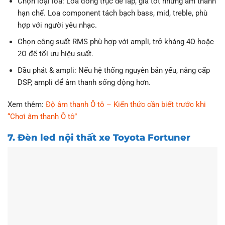
Chọn loại loa: Loa đồng trục dễ lắp, giá tốt nhưng âm thanh
hạn chế. Loa component tách bạch bass, mid, treble, phù
hợp với người yêu nhạc.
Chọn công suất RMS phù hợp với ampli, trở kháng 4Ω hoặc
2Ω để tối ưu hiệu suất.
Đầu phát & ampli: Nếu hệ thống nguyên bản yếu, nâng cấp
DSP, ampli để âm thanh sống động hơn.
Xem thêm:
Độ âm thanh Ô tô – Kiến thức cần biết trước khi
“Chơi âm thanh Ô tô”
7. Đèn led nội thất xe Toyota Fortuner