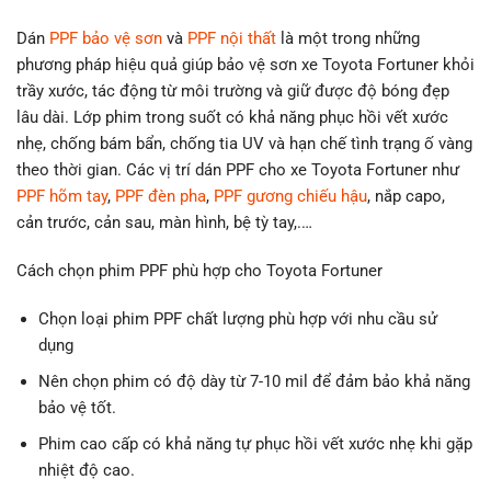
Dán
PPF bảo vệ sơn
và
PPF nội thất
là một trong những
phương pháp hiệu quả giúp bảo vệ sơn xe Toyota Fortuner khỏi
trầy xước, tác động từ môi trường và giữ được độ bóng đẹp
lâu dài. Lớp phim trong suốt có khả năng phục hồi vết xước
nhẹ, chống bám bẩn, chống tia UV và hạn chế tình trạng ố vàng
theo thời gian. Các vị trí dán PPF cho xe Toyota Fortuner như
PPF hõm tay
,
PPF đèn pha
,
PPF gương chiếu hậu
, nắp capo,
cản trước, cản sau, màn hình, bệ tỳ tay,.…
Cách chọn phim PPF phù hợp cho Toyota Fortuner
Chọn loại phim PPF chất lượng phù hợp với nhu cầu sử
dụng
Nên chọn phim có độ dày từ 7-10 mil để đảm bảo khả năng
bảo vệ tốt.
Phim cao cấp có khả năng tự phục hồi vết xước nhẹ khi gặp
nhiệt độ cao.