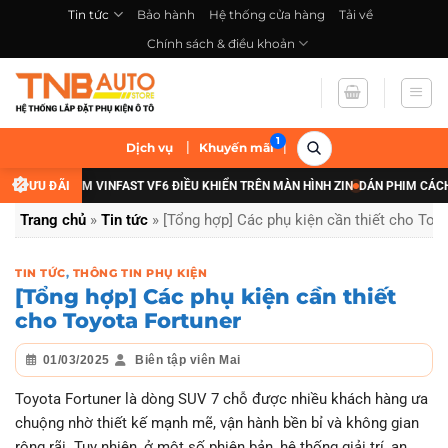
Bỏ
Tin tức
Bảo hành
Hệ thống cửa hàng
Tải về
qua
Chính sách & điều khoản
nội
dung
|
|
Dịch vụ
Khuyến mãi
 ĐÈN GẦM VINFAST VF6 ĐIỀU KHIỂN TRÊN MÀN HÌNH ZIN
ƯU ĐÃI
DÁN PHIM CÁCH NHIỆT
Trang chủ
»
Tin tức
»
[Tổng hợp] Các phụ kiện cần thiết cho Toy
TIN TỨC
,
THÔNG TIN PHỤ KIỆN
[Tổng hợp] Các phụ kiện cần thiết
cho Toyota Fortuner
01/03/2025
Biên tập viên Mai
Toyota Fortuner là dòng SUV 7 chỗ được nhiều khách hàng ưa
chuộng nhờ thiết kế mạnh mẽ, vận hành bền bỉ và không gian
rộng rãi. Tuy nhiên, ở một số phiên bản, hệ thống giải trí, an