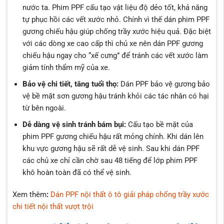
nước ta. Phim PPF cấu tạo vật liệu độ dẻo tốt, khả năng
tự phục hồi các vết xước nhỏ. Chính vì thế dán phim PPF
gương chiếu hậu giúp chống trầy xước hiệu quả. Đặc biệt
với các dòng xe cao cấp thì chủ xe nên dán PPF gương
chiếu hậu ngay cho “xế cưng” để tránh các vết xước làm
giảm tính thẩm mỹ của xe.
Bảo vệ chi tiết, tăng tuổi thọ:
Dán PPF bảo vệ gương bảo
vệ bề mặt sơn gương hậu tránh khỏi các tác nhân có hại
từ bên ngoài.
Dễ dàng vệ sinh tránh bám bụi:
Cấu tạo bề mặt của
phim PPF gương chiếu hậu rất mỏng chính. Khi dán lên
khu vực gương hậu sẽ rất dễ vệ sinh. Sau khi dán PPF
các chủ xe chỉ cần chờ sau 48 tiếng để lớp phim PPF
khô hoàn toàn đã có thể vệ sinh.
Xem thêm
:
Dán PPF nội thất ô tô giải pháp chống trầy xước
chi tiết nội thất vượt trội