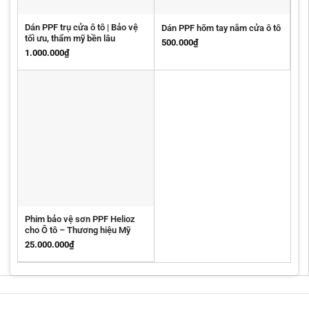
Dán PPF trụ cửa ô tô | Bảo vệ
Dán PPF hõm tay nắm cửa ô tô
tối ưu, thẩm mỹ bền lâu
500.000
₫
1.000.000
₫
Phim bảo vệ sơn PPF Helioz
cho Ô tô – Thương hiệu Mỹ
25.000.000
₫