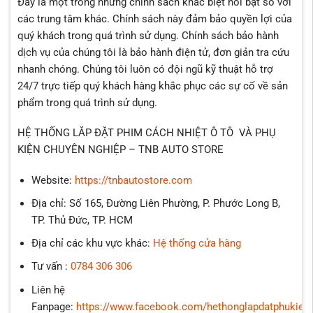
Đây là một trong những chính sách khác biệt nổi bật so với
các trung tâm khác. Chính sách này đảm bảo quyền lợi của
quý khách trong quá trình sử dụng. Chính sách bảo hành
dịch vụ của chúng tôi là bảo hành điện tử, đơn giản tra cứu
nhanh chóng. Chúng tôi luôn có đội ngũ kỹ thuật hỗ trợ
24/7 trực tiếp quý khách hàng khắc phục các sự cố về sản
phẩm trong quá trình sử dụng.
HỆ THỐNG LẮP ĐẶT PHIM CÁCH NHIỆT Ô TÔ VÀ PHỤ
KIỆN CHUYÊN NGHIỆP – TNB AUTO STORE
Website:
https://tnbautostore.com
Địa chỉ: Số 165, Đường Liên Phường, P. Phước Long B,
TP. Thủ Đức, TP. HCM
Địa chỉ các khu vực khác:
Hệ thống cửa hàng
Tư vấn :
0784 306 306
Liên hệ
Fanpage:
https://www.facebook.com/hethonglapdatphukien