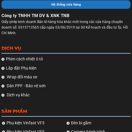
Hệ thống cửa hàng
Công ty TNHH TM DV & XNK TNB
Giấy phép kinh doanh Bán lẻ hàng hóa khác mới trong các cửa hàng chuyên
doanh số: 0315713565 cấp ngày 03/06/2019 tại Sở Kế hoạch và đầu tư Tp. Hồ
Chí Minh.
DỊCH VỤ
Phim cách nhiệt ô tô
Lắp đặt Phụ kiện
Wrap đổi màu xe
Dán PPF - Bảo vệ sơn
Dịch vụ khác
SẢN PHẨM
Phụ kiện Vinfast VF3
Đèn bi gầm
Phụ kiện Vinfast VF5
Camera hành trình