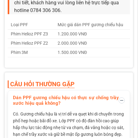
chi tiết, khách hàng vui lòng liên hệ trực tiếp qua
hotline 0784 306 306.
Loại PPF
Mức giá dán PPF gương chiếu hậu
Phim Helioz PPF Z3
1.200.000 VNĐ
Phim Helioz PPF Z2
2.000.000 VNĐ
Phim 3M
1.500.000 VNĐ
CÂU HỎI THƯỜNG GẶP
Dán PPF gương chiếu hậu có thực sự chống trầy
xước hiệu quả không?
Có. Gương chiếu hậu là vị trí dễ va quẹt khi di chuyển trong
phố hẹp hoặc bãi đỗ xe. Lớp PPF có độ đàn hồi cao giúp
hấp thụ lực tác động nhẹ từ va chạm, đá văng hoặc cọ sát,
hạn chế trầy xước và giữ bề mặt ốp gương luôn bóng đẹp.