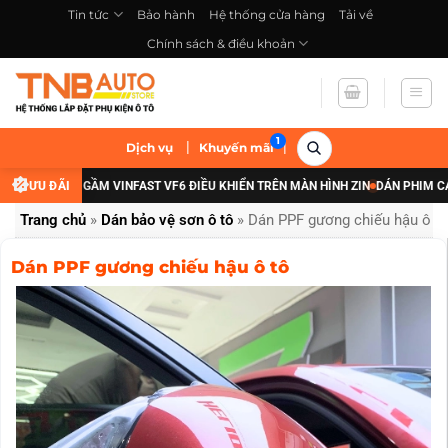
Bỏ
Tin tức
Bảo hành
Hệ thống cửa hàng
Tải về
qua
Chính sách & điều khoản
nội
dung
|
|
Dịch vụ
Khuyến mãi
CẤP ĐÈN GẦM VINFAST VF6 ĐIỀU KHIỂN TRÊN MÀN HÌNH ZIN
ƯU ĐÃI
DÁN PHIM CÁCH NH
Trang chủ
»
Dán bảo vệ sơn ô tô
»
Dán PPF gương chiếu hậu ô t
Dán PPF gương chiếu hậu ô tô