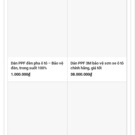
Dán PPF đèn pha ô tô – Bảo vệ
Dán PPF 3M bảo vệ sơn xe ô tô
đèn, trong suốt 100%
chính hãng, giá tốt
1.000.000
₫
38.000.000
₫