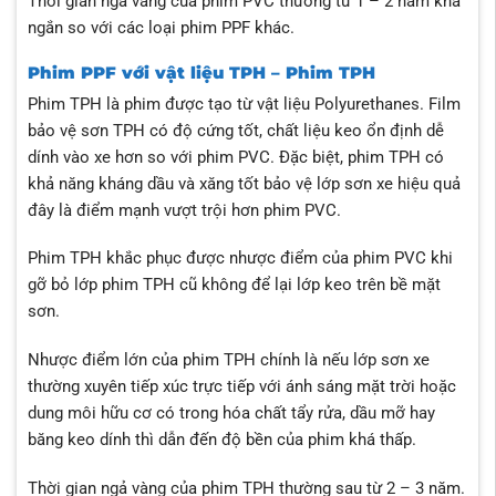
Thời gian ngả vàng của phim PVC thường từ 1 – 2 năm khá
ngắn so với các loại phim PPF khác.
Phim PPF với vật liệu TPH – Phim TPH
Phim TPH là phim được tạo từ vật liệu Polyurethanes. Film
bảo vệ sơn TPH có độ cứng tốt, chất liệu keo ổn định dễ
dính vào xe hơn so với phim PVC. Đặc biệt, phim TPH có
khả năng kháng dầu và xăng tốt bảo vệ lớp sơn xe hiệu quả
đây là điểm mạnh vượt trội hơn phim PVC.
Phim TPH khắc phục được nhược điểm của phim PVC khi
gỡ bỏ lớp phim TPH cũ không để lại lớp keo trên bề mặt
sơn.
Nhược điểm lớn của phim TPH chính là nếu lớp sơn xe
thường xuyên tiếp xúc trực tiếp với ánh sáng mặt trời hoặc
dung môi hữu cơ có trong hóa chất tẩy rửa, dầu mỡ hay
băng keo dính thì dẫn đến độ bền của phim khá thấp.
Thời gian ngả vàng của phim TPH thường sau từ 2 – 3 năm.