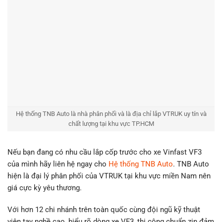
Hệ thống TNB Auto là nhà phân phối và là địa chỉ lắp VTRUK uy tín và
chất lượng tại khu vực TP.HCM
Nếu bạn đang có nhu cầu lắp cốp trước cho xe Vinfast VF3
của mình hãy liên hệ ngay cho
Hệ thống TNB Auto
. TNB Auto
hiện là đại lý phân phối của VTRUK tại khu vực miền Nam nên
giá cực kỳ yêu thương.
Với hơn 12 chi nhánh trên toàn quốc cùng đội ngũ kỹ thuật
viên tay nghề cao, hiểu rõ dòng xe VF3, thi công chuẩn zin đảm