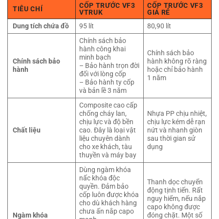
CỐP TRƯỚC VF3
CỐP TRƯỚC VF3
TIÊU CHÍ
VTRUK
GIÁ RẺ
Dung tích chứa đồ
95 lít
80,90 lít
Chính sách bảo
hành công khai
Chính sách bảo
minh bạch
Chính sách bảo
hành không rõ ràng
– Bảo hành trọn đời
hành
hoặc chỉ bảo hành
đối với lòng cốp
1 năm
– Bảo hành ty cốp
và bản lề 3 năm
Composite cao cấp
chống cháy lan,
Nhựa PP chịu nhiệt,
chịu lực và độ bền
chịu lực kém dễ rạn
Chất liệu
cao. Đây là loại vật
nứt và nhanh giòn
liệu chuyên dành
sau thời gian sử
cho xe khách, tàu
dụng
thuyền và máy bay
Dùng ngàm khóa
nấc khóa độc
Thanh dọc chuyển
quyền. Đảm bảo
động tịnh tiến. Rất
cốp luôn được khóa
nguy hiểm, nếu nắp
cho dù khách hàng
capo không được
chưa ấn nắp capo
Ngàm khóa
đóng chặt. Một số