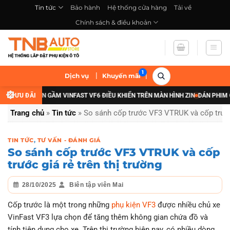
Bỏ
Tin tức
Bảo hành
Hệ thống cửa hàng
Tải về
qua
Chính sách & điều khoản
nội
dung
|
|
Dịch vụ
Khuyến mãi
ÂNG CẤP ĐÈN GẦM VINFAST VF6 ĐIỀU KHIỂN TRÊN MÀN HÌNH ZIN
ƯU ĐÃI
DÁN PHIM CÁCH
Trang chủ
»
Tin tức
»
So sánh cốp trước VF3 VTRUK và cốp trước 
TIN TỨC
,
TƯ VẤN - ĐÁNH GIÁ
So sánh cốp trước VF3 VTRUK và cốp
trước giá rẻ trên thị trường
28/10/2025
Biên tập viên Mai
Cốp trước là một trong những
phụ kiện VF3
được nhiều chủ xe
VinFast VF3 lựa chọn để tăng thêm không gian chứa đồ và
tính tiện dụng cho xe. Trên thị trường hiện nay, có nhiều dòng