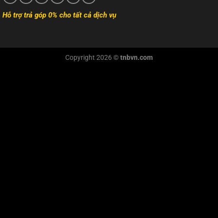
Hỗ trợ trả góp 0% cho tất cả dịch vụ
Copyright 2026 ©
tnbvn.com