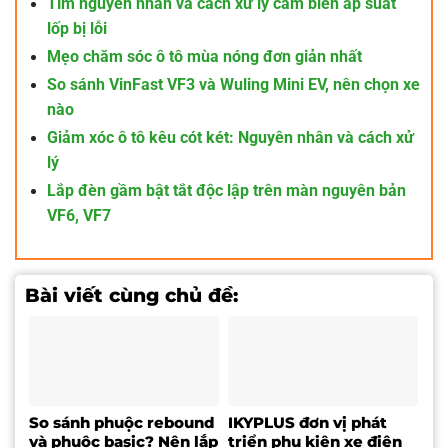
Tìm nguyên nhân và cách xử lý cảm biến áp suất
lốp bị lỗi
Mẹo chăm sóc ô tô mùa nóng đơn giản nhất
So sánh VinFast VF3 và Wuling Mini EV, nên chọn xe
nào
Giảm xóc ô tô kêu cót két: Nguyên nhân và cách xử
lý
Lắp đèn gầm bật tắt độc lập trên màn nguyên bản
VF6, VF7
Bài viết cùng chủ đề:
So sánh phuộc rebound
IKYPLUS đơn vị phát
và phuộc basic? Nên lắp
triển phụ kiện xe điện