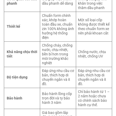
phanh
dầu phanh dễ dàng
khăn trong việc
thăm dầu phanh
Chuẩn form chính
xác, khớp hoàn
Một số loại cốp
toàn đầu xe, chuẩn
không được thiết kế
Thiết kế
zin 100% không ảnh
theo chuẩn form xe
hưởng hệ thống
nên phải khoan cắt
điện
Chống cháy, chống
nước, chịu nhiệt,
Khả năng chịu thời
Chống nước, chịu
bền bỉ hơn trong
tiết
nhiệt, chống UV
môi trường khắc
nghiệt
Đáp ứng nhu cầu cơ
Đáp ứng nhu cầu cơ
bản, thích hợp di
bản, thích hợp di
Độ tiện dụng
chuyển ngắn và ít
chuyển ngắn và ít
đồ.
đồ.
Chỉ bảo hành từ 1 –
Bảo hành lồng cốp
2 năm hoặc chưa
Bảo hành
trọn đời và ty bảo
có chính sách bảo
hành 3 năm
hành cụ thể.
Giá bao gồm lắp