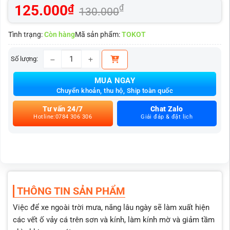
125.000
₫
₫
130.000
Tình trạng:
Còn hàng
Mã sản phẩm:
TOKOT
Số lượng:
Tẩy ố kính ô tô dung tích 120ml số lượng
MUA NGAY
Chuyển khoản, thu hộ, Ship toàn quốc
Tư vấn 24/7
Chat Zalo
Hotline:0784 306 306
Giải đáp & đặt lịch
THÔNG TIN SẢN PHẨM
Việc để xe ngoài trời mưa, nắng lâu ngày sẽ làm xuất hiện
các vết ố vảy cá trên sơn và kính, làm kính mờ và giảm tầm