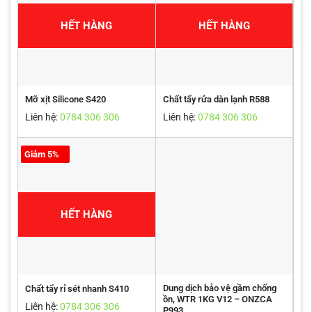
HẾT HÀNG
HẾT HÀNG
Mỡ xịt Silicone S420
Chất tẩy rửa dàn lạnh R588
Liên hệ:
0784 306 306
Liên hệ:
0784 306 306
Giảm 5%
HẾT HÀNG
Dung dịch bảo vệ gầm chống
Chất tẩy rỉ sét nhanh S410
ồn, WTR 1KG V12 – ONZCA
Liên hệ:
0784 306 306
P993