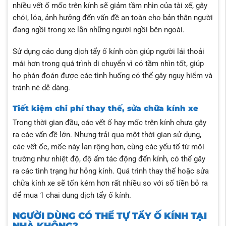
nhiều vết ố mốc trên kính sẽ giảm tầm nhìn của tài xế, gây
chói, lóa, ảnh hưởng đến vấn đề an toàn cho bản thân người
đang ngồi trong xe lẫn những người ngồi bên ngoài.
Sử dụng các dung dịch tẩy ố kính còn giúp người lái thoải
mái hơn trong quá trình di chuyển vì có tầm nhìn tốt, giúp
họ phán đoán được các tình huống có thể gây nguy hiểm và
tránh né dễ dàng.
Tiết kiệm chi phí thay thế, sửa chữa kính xe
Trong thời gian đầu, các vết ố hay mốc trên kính chưa gây
ra các vấn đề lớn. Nhưng trải qua một thời gian sử dụng,
các vết ốc, mốc này lan rộng hơn, cùng các yếu tố từ môi
trường như nhiệt độ, độ ẩm tác động đến kính, có thể gây
ra các tình trạng hư hỏng kính. Quá trình thay thế hoặc sửa
chữa kính xe sẽ tốn kém hơn rất nhiều so với số tiền bỏ ra
để mua 1 chai dung dịch tẩy ố kính.
NGƯỜI DÙNG CÓ THỂ TỰ TẨY Ố KÍNH TẠI
NHÀ KHÔNG?