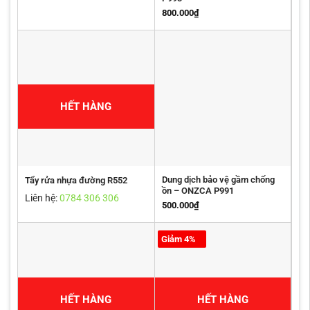
800.000
₫
HẾT HÀNG
Dung dịch bảo vệ gầm chống
Tẩy rửa nhựa đường R552
ồn – ONZCA P991
Liên hệ:
0784 306 306
500.000
₫
Giảm 4%
HẾT HÀNG
HẾT HÀNG