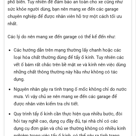
phổ biến. Tuy nhiên để đảm bảo an toàn cho xe cũng như
sức khỏe người dùng, bạn nên mang xe đến các garage
chuyên nghiệp để được nhân viên hỗ trợ một cách tối ưu
nhất.
Các lý do nên mang xe đến garage có thể kể đến như:
Các hướng dẫn trên mạng thường lấy chanh hoặc các
loại hóa chất thường dùng để tẩy ố kính. Tuy nhiên các
vết ố bám rất chắc trên bề mặt xe và kính nên việc dùng
những chất thông thường này hầu như không có tác
dụng.
Nguyên nhân gây ra tình trạng ố mốc không chỉ do nước
mưa. Vì vậy chủ xe nên mang xe đến các garage để
được nhân viên kiểm tra chi tiết.
Quy trình tẩy ố kính cần thực hiện qua nhiều bước, đòi
hỏi tay nghề cao, dụng cụ đầy đủ, tại nhà chỉ có các
dụng cụ đơn giản và chủ xe thường không có nhiều kinh
nghiệm trong việc tẩy ố kính, có thể gây ra tình trạng