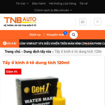
Bỏ
Tin tức
Bảo hành
Hệ thống cửa hàng
Tải về
qua
Chính sách & điều khoản
nội
dung
|
|
Dịch vụ
Khuyến mãi
 CẤP ĐÈN GẦM VINFAST VF6 ĐIỀU KHIỂN TRÊN MÀN HÌNH ZIN
ƯU ĐÃI
DÁN PHIM CÁCH NH
Trang chủ
»
Dung dịch tẩy rửa
»
Tẩy ố kính ô tô dung tích 120ml
Tẩy ố kính ô tô dung tích 120ml
Giảm 4%