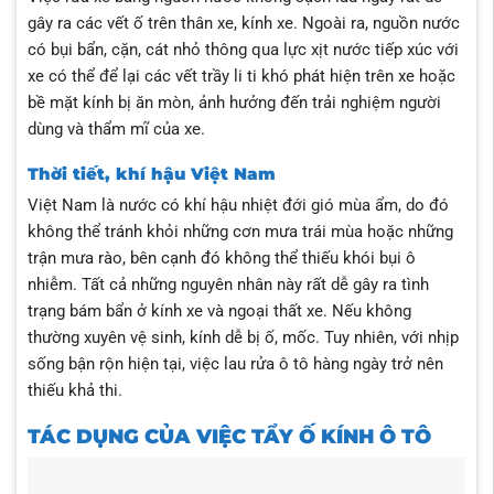
gây ra các vết ố trên thân xe, kính xe. Ngoài ra, nguồn nước
có bụi bẩn, cặn, cát nhỏ thông qua lực xịt nước tiếp xúc với
xe có thể để lại các vết trầy li ti khó phát hiện trên xe hoặc
bề mặt kính bị ăn mòn, ảnh hưởng đến trải nghiệm người
dùng và thẩm mĩ của xe.
Thời tiết, khí hậu Việt Nam
Việt Nam là nước có khí hậu nhiệt đới gió mùa ẩm, do đó
không thể tránh khỏi những cơn mưa trái mùa hoặc những
trận mưa rào, bên cạnh đó không thể thiếu khói bụi ô
nhiễm. Tất cả những nguyên nhân này rất dễ gây ra tình
trạng bám bẩn ở kính xe và ngoại thất xe. Nếu không
thường xuyên vệ sinh, kính dễ bị ố, mốc. Tuy nhiên, với nhịp
sống bận rộn hiện tại, việc lau rửa ô tô hàng ngày trở nên
thiếu khả thi.
TÁC DỤNG CỦA VIỆC TẨY Ố KÍNH Ô TÔ