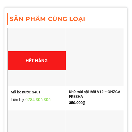
SẢN PHẨM CÙNG LOẠI
HẾT HÀNG
Khử mùi nội thất V12 – ONZCA
Mỡ bò nước S401
FRESHA
Liên hệ:
0784 306 306
350.000
₫