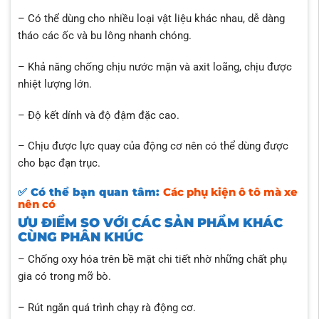
– Có thể dùng cho nhiều loại vật liệu khác nhau, dễ dàng
tháo các ốc và bu lông nhanh chóng.
– Khả năng chống chịu nước mặn và axit loãng, chịu được
nhiệt lượng lớn.
– Độ kết dính và độ đậm đặc cao.
– Chịu được lực quay của động cơ nên có thể dùng được
cho bạc đạn trục.
✅ Có thể bạn quan tâm:
Các phụ kiện ô tô mà xe
nên có
ƯU ĐIỂM SO VỚI CÁC SẢN PHẨM KHÁC
CÙNG PHÂN KHÚC
– Chống oxy hóa trên bề mặt chi tiết nhờ những chất phụ
gia có trong mỡ bò.
– Rút ngắn quá trình chạy rà động cơ.