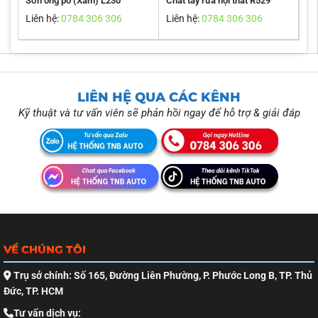
Sơn ống pô (Xám) L230
Chất tẩy rửa nội thất R529
Liên hệ:
0784 306 306
Liên hệ:
0784 306 306
LIÊN HỆ QUA CÁC KÊNH
Kỹ thuật và tư vấn viên sẽ phản hồi ngay để hỗ trợ & giải đáp
VỀ CHÚNG TÔI
Trụ sở chính: Số 165, Đường Liên Phường, P. Phước Long B, TP. Thủ
Đức, TP. HCM
Tư vấn dịch vụ: