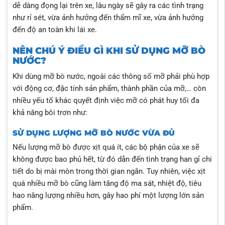
dễ dàng đọng lại trên xe, lâu ngày sẽ gây ra các tình trạng
như rỉ sét, vừa ảnh hưởng đến thẩm mĩ xe, vừa ảnh hưởng
đến độ an toàn khi lái xe.
NÊN CHÚ Ý ĐIỀU GÌ KHI SỬ DỤNG MỠ BÒ
NƯỚC?
Khi dùng mỡ bò nước, ngoài các thông số mỡ phải phù hợp
với động cơ, đặc tính sản phẩm, thành phần của mỡ,… còn
nhiều yếu tố khác quyết định việc mỡ có phát huy tối đa
khả năng bôi trơn như:
SỬ DỤNG LƯỢNG MỠ BÒ NƯỚC VỪA ĐỦ
Nếu lượng mỡ bò được xịt quá ít, các bộ phận của xe sẽ
không được bao phủ hết, từ đó dẫn đến tình trạng han gỉ chi
tiết do bị mài mòn trong thời gian ngắn. Tuy nhiên, việc xịt
quá nhiều mỡ bò cũng làm tăng độ ma sát, nhiệt độ, tiêu
hao năng lượng nhiều hơn, gây hao phí một lượng lớn sản
phẩm.