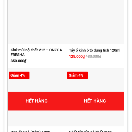
Khử mùi nội thất V12 – ONZCA
Tẩy ố kính ô tô dung tích 120ml
FRESHA
125.000
₫
130.000
₫
350.000
₫
Giảm 4%
Giảm 4%
HẾT HÀNG
HẾT HÀNG