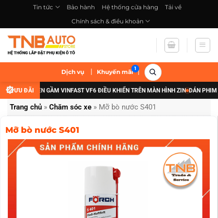
Bỏ
Tin tức
Bảo hành
Hệ thống cửa hàng
Tải về
qua
Chính sách & điều khoản
nội
dung
|
|
Dịch vụ
Khuyến mãi
NÂNG CẤP ĐÈN GẦM VINFAST VF6 ĐIỀU KHIỂN TRÊN MÀN HÌNH ZIN
ƯU ĐÃI
DÁN PHIM CÁC
Trang chủ
»
Chăm sóc xe
»
Mỡ bò nước S401
Mỡ bò nước S401