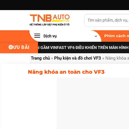
Bỏ
qua
nội
dung
Dịch vụ
Phim cách n
ƯU ĐÃI
 NÂNG CẤP ĐÈN GẦM VINFAST VF6 ĐIỀU KHIỂN TRÊN MÀN HÌNH ZIN
XE
Trang chủ
»
Phụ kiện và đồ chơi VF3
»
Nâng khóa a
Nâng khóa an toàn cho VF3