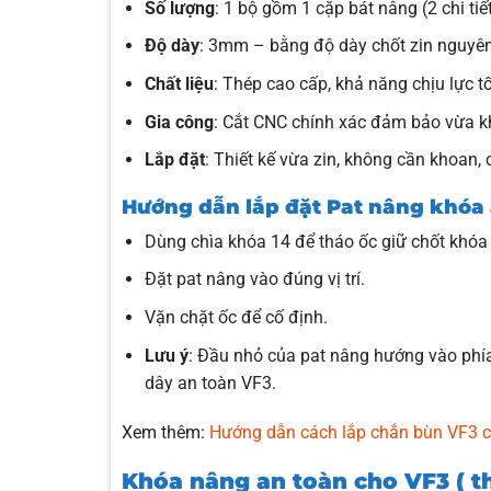
Số lượng
: 1 bộ gồm 1 cặp bát nâng (2 chi tiết
Độ dày
: 3mm – bằng độ dày chốt zin nguyê
Chất liệu
: Thép cao cấp, khả năng chịu lực tốt
Gia công
: Cắt CNC chính xác đảm bảo vừa kh
Lắp đặt
: Thiết kế vừa zin, không cần khoan, 
Hướng dẫn lắp đặt Pat nâng khóa 
Dùng chìa khóa 14 để tháo ốc giữ chốt khóa
Đặt pat nâng vào đúng vị trí.
Vặn chặt ốc để cố định.
Lưu ý
: Đầu nhỏ của pat nâng hướng vào phía 
dây an toàn VF3.
Xem thêm:
Hướng dẫn cách lắp chắn bùn VF3 ch
Khóa nâng an toàn cho VF3 ( 