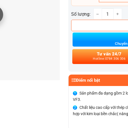
Số lượng:
Nâng khóa an toà
Chuyển 
Tư vấn 24/7
Hotline:0784 306 306
Điểm nổi bật
Sản phẩm đa dạng gồm 2 lo
VF3.
Chất liệu cao cấp với thép 
hợp với kim loại bền chắc( nân
Thiết kế vừa zin, không kho