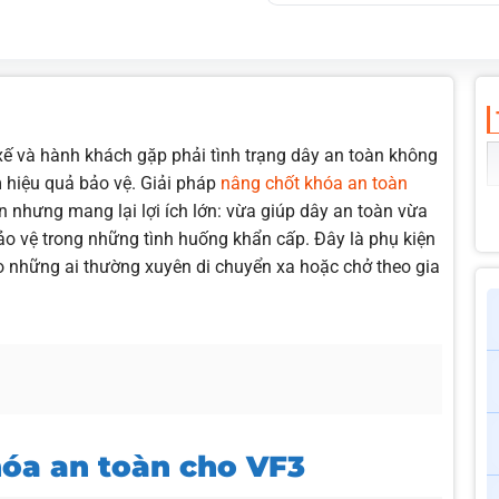
Giúp dây an toàn ôm sát cơ
Lắp đặt đơn giản và nhanh 
Hoàn toàn có thể tự lắp đặt
Màu sắc đồng bộ với nội th
 xế và hành khách gặp phải tình trạng dây an toàn không
m hiệu quả bảo vệ. Giải pháp
nâng chốt khóa an toàn
n nhưng mang lại lợi ích lớn: vừa giúp dây an toàn vừa
ảo vệ trong những tình huống khẩn cấp. Đây là phụ kiện
ho những ai thường xuyên di chuyển xa hoặc chở theo gia
hóa an toàn cho VF3