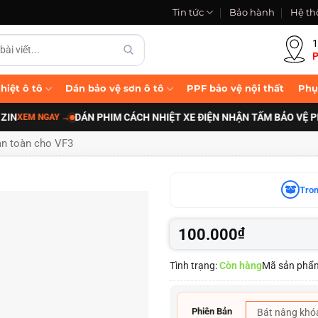
Tin tức
Bảo hành
Hệ th
1
P
hiệt ô tô
Dán bảo vệ sơn ô tô
PPF bảo vệ nội thất
Phụ
DÁN PHIM CÁCH NHIỆT XE ĐIỆN NHẬN TẤM BẢO VỆ PIN B-
M NGAY
→
n toàn cho VF3
Tron
100.000
₫
Tình trạng:
Còn hàng
Mã sản phẩ
Phiên Bản
Bát nâng khó