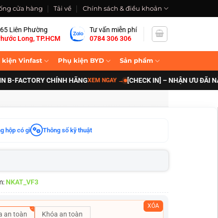
ống cửa hàng
Tải về
Chính sách & điều khoản
65 Liên Phường
Tư vấn miễn phí
hước Long, TP.HCM
0784 306 306
 kiện Vinfast
Phụ kiện BYD
Sản phẩm
FACTORY CHÍNH HÃNG
[CHECK IN] – NHẬN ƯU ĐÃI NÂNG C
XEM NGAY
→
g hộp có gì
Thông số kỹ thuật
m:
NKAT_VF3
XÓA
a an toàn
Khóa an toàn