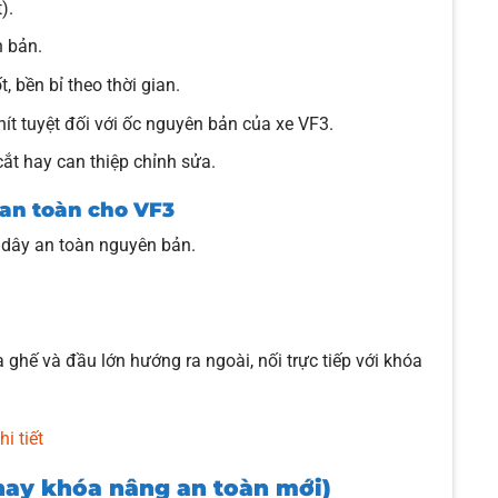
).
n bản.
, bền bỉ theo thời gian.
ít tuyệt đối với ốc nguyên bản của xe VF3.
cắt hay can thiệp chỉnh sửa.
an toàn cho VF3
 dây an toàn nguyên bản.
ghế và đầu lớn hướng ra ngoài, nối trực tiếp với khóa
i tiết
thay khóa nâng an toàn mới
)