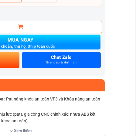
n cho VF3 số lượng
MUA NGAY
khoản, thu hộ, Ship toàn quốc
Chat Zalo
Giải đáp & đặt lịch
ại: Pat nâng khóa an toàn VF3 và Khóa nâng an toàn
chịu lực (pat), gia công CNC chính xác; nhựa ABS kết
g khóa an toàn).
an đục, không ảnh hưởng nội thất xe.
Xem thêm