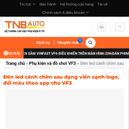
Bỏ
Tin tức
Bảo hành
Hệ thống cửa hàng
Tải về
qua
Chính sách & điều khoản
nội
dung
|
|
Dịch vụ
Khuyến mãi
NG CẤP ĐÈN GẦM VINFAST VF6 ĐIỀU KHIỂN TRÊN MÀN HÌNH ZIN
ƯU ĐÃI
DÁN PHIM CÁCH
Trang chủ
»
Phụ kiện và đồ chơi VF3
»
Đèn led cánh chim sau dạ
Đèn led cánh chim sau dạng viền cạnh logo,
đổi màu theo app cho VF3