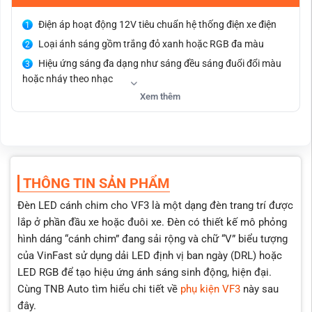
Điện áp hoạt động 12V tiêu chuẩn hệ thống điện xe điện
Loại ánh sáng gồm trắng đỏ xanh hoặc RGB đa màu
Hiệu ứng sáng đa dạng như sáng đều sáng đuổi đổi màu
hoặc nháy theo nhạc
Xem thêm
Cách điều khiển bằng công tắc remote hoặc ứng dụng
điện thoại tùy mẫu
Chất liệu nhựa ABS kết hợp LED chip siêu sáng có khả
năng chống nước
Thiết kế cánh chim thể thao hiện đại giúp xe nổi bật hơn
THÔNG TIN SẢN PHẨM
Tăng tính thẩm mỹ cho phần đầu hoặc đuôi xe VF3
Đèn LED cánh chim cho VF3 là một dạng đèn trang trí được
Tạo điểm nhấn rõ ràng khi di chuyển vào ban đêm
lắp ở phần đầu xe hoặc đuôi xe. Đèn có thiết kế mô phỏng
Hỗ trợ nhận diện tốt hơn trong điều kiện thiếu sáng
hình dáng “cánh chim” đang sải rộng và chữ “V” biểu tượng
Đa dạng màu sắc và hiệu ứng ánh sáng linh hoạt
của VinFast sử dụng dải LED định vị ban ngày (DRL) hoặc
Lắp đặt nhanh chóng dạng plug and play không cắt nối
LED RGB để tạo hiệu ứng ánh sáng sinh động, hiện đại.
dây zin xe
Cùng TNB Auto tìm hiểu chi tiết về
phụ kiện VF3
này sau
Dễ dàng bảo trì hoặc tháo lắp khi cần thiết
đây.