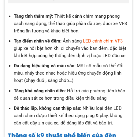
Tăng tính thẩm mỹ:
Thiết kế cánh chim mang phong
cách năng động, thể thao giúp phần đầu xe, đuôi xe VF3
trông ấn tượng và khác biệt hơn.
Tạo điểm nhấn về đêm:
Ánh sáng
LED cánh chim VF3
giúp xe nổi bật hơn khi di chuyển vào ban đêm, đặc biệt
khi kết hợp cùng hệ thống đèn định vị hoặc LED đầu xe.
Đa dạng hiệu ứng và màu sắc:
Một số mẫu có thể đổi
màu, nháy theo nhạc hoặc hiệu ứng chuyển động linh
hoạt (chạy đuổi, sáng chớp…).
Tăng khả năng nhận diện:
Hỗ trợ các phương tiện khác
dễ quan sát xe hơn trong điều kiện thiếu sáng.
Dễ tháo lắp, không can thiệp sâu:
Nhiều loại đèn LED
cánh chim được thiết kế theo dạng plug & play, không
cần cắt dây zin của xe, dễ dàng lắp đặt và bảo trì.
Thông số kỹ thuật phổ biến của đèn