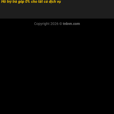
Hỗ trợ trả góp 0% cho tất cả dịch vụ
Copyright 2026 ©
tnbvn.com