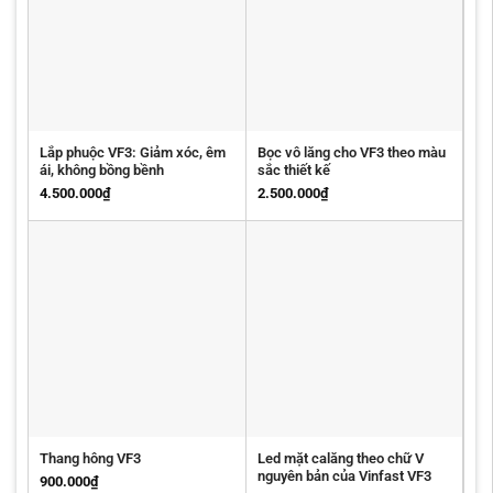
Lắp phuộc VF3: Giảm xóc, êm
Bọc vô lăng cho VF3 theo màu
ái, không bồng bềnh
sắc thiết kế
4.500.000
₫
2.500.000
₫
Led mặt calăng theo chữ V
Thang hông VF3
nguyên bản của Vinfast VF3
900.000
₫