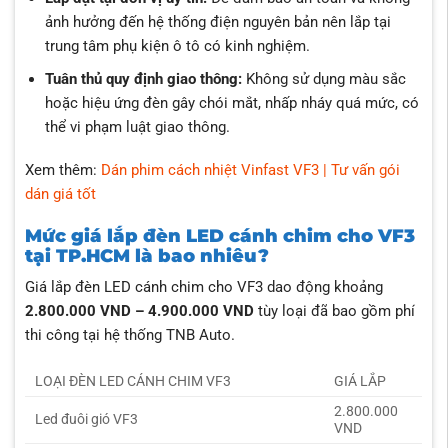
ảnh hưởng đến hệ thống điện nguyên bản nên lắp tại
trung tâm phụ kiện ô tô có kinh nghiệm.
Tuân thủ quy định giao thông:
Không sử dụng màu sắc
hoặc hiệu ứng đèn gây chói mắt, nhấp nháy quá mức, có
thể vi phạm luật giao thông.
Xem thêm:
Dán phim cách nhiệt Vinfast VF3 | Tư vấn gói
dán giá tốt
Mức giá lắp đèn LED cánh chim cho VF3
tại TP.HCM là bao nhiêu?
Giá lắp đèn LED cánh chim cho VF3 dao động khoảng
2.800.000 VND – 4.900.000 VND
tùy loại đã bao gồm phí
thi công tại hệ thống TNB Auto.
LOẠI ĐÈN LED CÁNH CHIM VF3
GIÁ LẮP
2.800.000
Led đuôi gió VF3
VND