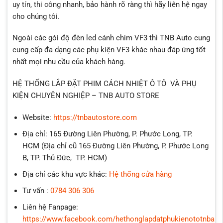
uy tín, thi công nhanh, bảo hành rõ ràng thì hãy liên hệ ngay
cho chúng tôi.
Ngoài các gói độ đèn led cánh chim VF3 thì TNB Auto cung
cung cấp đa dạng các phụ kiện VF3 khác nhau đáp ứng tốt
nhất mọi nhu cầu của khách hàng.
HỆ THỐNG LẮP ĐẶT PHIM CÁCH NHIỆT Ô TÔ VÀ PHỤ
KIỆN CHUYÊN NGHIỆP – TNB AUTO STORE
Website:
https://tnbautostore.com
Địa chỉ: 165 Đường Liên Phường, P. Phước Long, TP.
HCM (Địa chỉ cũ 165 Đường Liên Phường, P. Phước Long
B, TP. Thủ Đức, TP. HCM)
Địa chỉ các khu vực khác:
Hệ thống cửa hàng
Tư vấn :
0784 306 306
Liên hệ Fanpage:
https://www.facebook.com/hethonglapdatphukienototnbaut