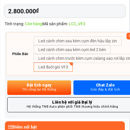
2.800.000
₫
Tình trạng:
Còn hàng
Mã sản phẩm:
LCC_VF3
Led cánh chim sau kèm cụm đèn hậu lắp zin
Led cánh chim sau kèm cụm led 2 bên
Phiên Bản
Led cánh chim trước kèm cụm calang sao rơi lắp zi
Led đuôi gió VF3
Đặt lịch ngay
Chat Zalo
Thi công tại Hệ thống
Giải đáp & đặt lịch
Liên hệ với giá Đại lý
Hệ thống TNB Auto phân phối TNB thương hiệu chính hãng
Điểm nổi bật