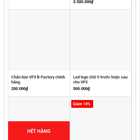
3.500.000
₫
Chắn bùn VF3 B-Factory chính
Led logo chữ V trước hoặc sau
hãng
cho VF3
200.000
₫
500.000
₫
Giảm 13%
HẾT HÀNG