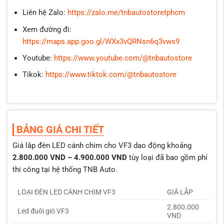
Liên hệ Zalo:
https://zalo.me/tnbautostoretphcm
Xem đường đi:
https://maps.app.goo.gl/WXx3vQRNsn6q3vws9
Youtube:
https://www.youtube.com/@tnbautostore
Tikok:
https://www.tiktok.com/@tnbautostore
BẢNG GIÁ CHI TIẾT
Giá lắp đèn LED cánh chim cho VF3 dao động khoảng
2.800.000 VND – 4.900.000 VND
tùy loại đã bao gồm phí
thi công tại hệ thống TNB Auto.
LOẠI ĐÈN LED CÁNH CHIM VF3
GIÁ LẮP
2.800.000
Led đuôi gió VF3
VND