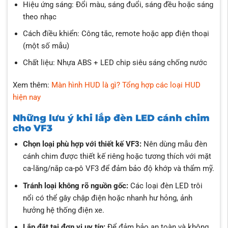
Hiệu ứng sáng: Đổi màu, sáng đuổi, sáng đều hoặc sáng
theo nhạc
Cách điều khiển: Công tắc, remote hoặc app điện thoại
(một số mẫu)
Chất liệu: Nhựa ABS + LED chip siêu sáng chống nước
Xem thêm:
Màn hình HUD là gì? Tổng hợp các loại HUD
hiện nay
Những lưu ý khi lắp đèn LED cánh chim
cho VF3
Chọn loại phù hợp với thiết kế VF3:
Nên dùng mẫu đèn
cánh chim được thiết kế riêng hoặc tương thích với mặt
ca-lăng/nắp ca-pô VF3 để đảm bảo độ khớp và thẩm mỹ.
Tránh loại không rõ nguồn gốc:
Các loại đèn LED trôi
nổi có thể gây chập điện hoặc nhanh hư hỏng, ảnh
hưởng hệ thống điện xe.
Lắp đặt tại đơn vị uy tín:
Để đảm bảo an toàn và không