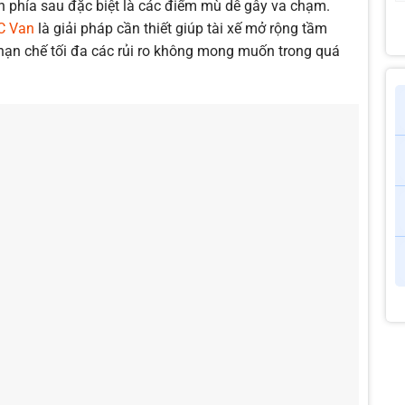
n phía sau đặc biệt là các điểm mù dễ gây va chạm.
EC Van
là giải pháp cần thiết giúp tài xế mở rộng tầm
à hạn chế tối đa các rủi ro không mong muốn trong quá