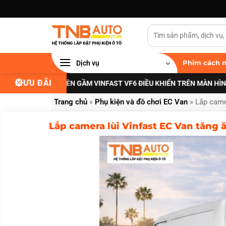
Bỏ
qua
nội
dung
Dịch vụ
Phim cách n
ƯU ĐÃI
I NÂNG CẤP ĐÈN GẦM VINFAST VF6 ĐIỀU KHIỂN TRÊN MÀN HÌNH ZIN
XE
Trang chủ
»
Phụ kiện và đồ chơi EC Van
»
Lắp camer
Lắp camera lùi Vinfast EC Van tăng ă