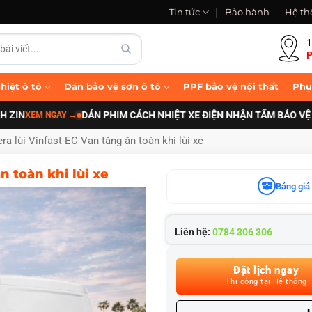
Tin tức
Bảo hành
Hệ th
1
P
hiệt ô tô
Dán bảo vệ sơn ô tô
PPF bảo vệ nội thất
Phụ
DÁN PHIM CÁCH NHIỆT XE ĐIỆN NHẬN TẤM BẢO VỆ PIN B
M NGAY
→
a lùi Vinfast EC Van tăng ăn toàn khi lùi xe
n toàn khi lùi xe
Bảng giá 
Liên hệ:
0784 306 306
Đặt lịch ngay
Thi công tại Hệ thống