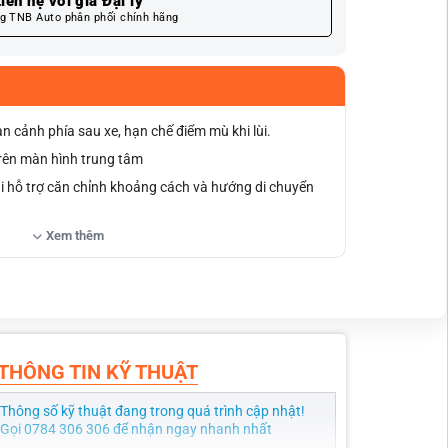
iên hệ với giá Đại lý
g TNB Auto phân phối chính hãng
 cảnh phía sau xe, hạn chế điểm mù khi lùi.
 trên màn hình trung tâm
i hỗ trợ căn chỉnh khoảng cách và hướng di chuyển
Xem thêm
era hoạt động rõ nét trong điều kiện thiếu sáng.
ảm bảo độ bền và ổn định
chuyển sang số R, tăng tính tiện lợi.
e, không cần cắt nối dây điện.
THÔNG TIN KỸ THUẬT
Thông số kỹ thuật đang trong quá trình cập nhật!
Gọi 0784 306 306 để nhận ngay nhanh nhất