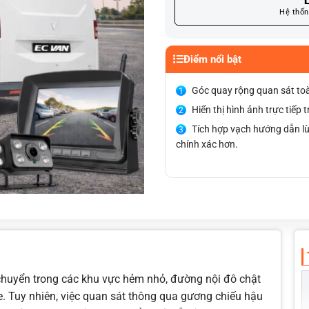
L
Hệ thốn
Điểm nổi bật
Góc quay rộng quan sát toàn
Hiển thị hình ảnh trực tiếp
Tích hợp vạch hướng dẫn lù
chính xác hơn.
Cảm biến ánh sáng giúp cam
Khả năng chống nước tốt đ
Camera sẽ tự bật khi tài xế 
Sử dụng giắc cắm zin theo x
 chuyển trong các khu vực hẻm nhỏ, đường nội đô chật
xe. Tuy nhiên, việc quan sát thông qua gương chiếu hậu