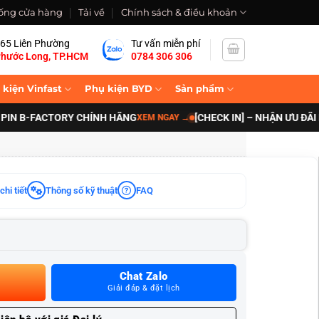
ống cửa hàng
Tải về
Chính sách & điều khoản
65 Liên Phường
Tư vấn miễn phí
hước Long, TP.HCM
0784 306 306
 kiện Vinfast
Phụ kiện BYD
Sản phẩm
-FACTORY CHÍNH HÃNG
[CHECK IN] – NHẬN ƯU ĐÃI NÂNG 
XEM NGAY
→
chi tiết
Thông số kỹ thuật
FAQ
Chat Zalo
Giải đáp & đặt lịch