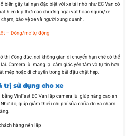
 biến gây tai nạn đặc biệt với xe tải nhỏ như EC Van có
hát hiện kịp thời các chướng ngại vật hoặc người/xe
 chạm, bảo vệ xe và người xung quanh.
 tốt – Đóng/mở tự động
đô thị đông đúc, nơi không gian di chuyển hạn chế có thể
 lái. Camera lùi mang lại cảm giác yên tâm và tự tin hơn
 sát mép hoặc di chuyển trong bãi đậu chật hẹp.
 trị sử dụng cho xe
ng bằng VinFast EC Van lắp camera lùi giúp nâng cao an
. Nhờ đó, giúp giảm thiểu chi phí sửa chữa do va chạm
hàng.
hách hàng nên lắp