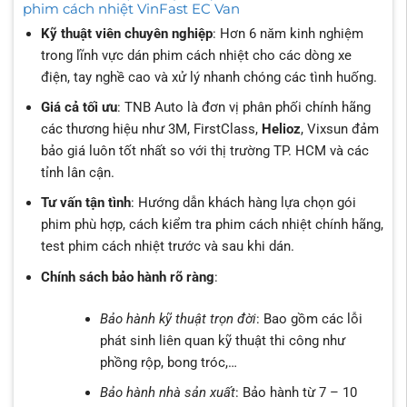
phim cách nhiệt VinFast EC Van
Kỹ thuật viên chuyên nghiệp
: Hơn 6 năm kinh nghiệm
trong lĩnh vực dán phim cách nhiệt cho các dòng xe
điện, tay nghề cao và xử lý nhanh chóng các tình huống.
Giá cả tối ưu
: TNB Auto là đơn vị phân phối chính hãng
các thương hiệu như 3M, FirstClass,
Helioz
, Vixsun đảm
bảo giá luôn tốt nhất so với thị trường TP. HCM và các
tỉnh lân cận.
Tư vấn tận tình
: Hướng dẫn khách hàng lựa chọn gói
phim phù hợp, cách kiểm tra phim cách nhiệt chính hãng,
test phim cách nhiệt trước và sau khi dán.
Chính sách bảo hành rõ ràng
:
Bảo hành kỹ thuật trọn đời
: Bao gồm các lỗi
phát sinh liên quan kỹ thuật thi công như
phồng rộp, bong tróc,…
Bảo hành nhà sản xuất
: Bảo hành từ 7 – 10