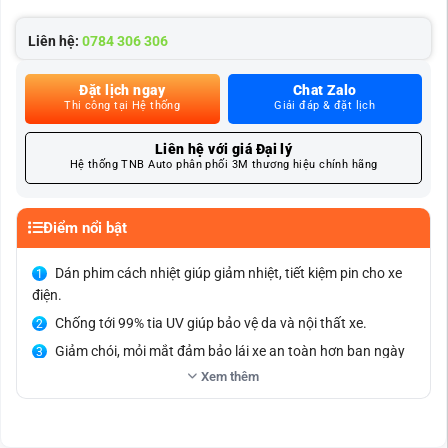
Liên hệ:
0784 306 306
Đặt lịch ngay
Chat Zalo
Thi công tại Hệ thống
Giải đáp & đặt lịch
Liên hệ với giá Đại lý
Hệ thống TNB Auto phân phối 3M thương hiệu chính hãng
Điểm nổi bật
Dán phim cách nhiệt giúp giảm nhiệt, tiết kiệm pin cho xe
điện.
Chống tới 99% tia UV giúp bảo vệ da và nội thất xe.
Giảm chói, mỏi mắt đảm bảo lái xe an toàn hơn ban ngày
lẫn ban đêm.
Xem thêm
Tăng riêng tư, hạn chế người ngoài nhìn vào khoang xe
chở hàng.