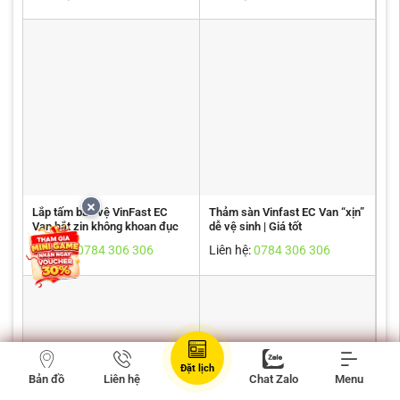
Lắp tấm bảo vệ VinFast EC
Thảm sàn Vinfast EC Van “xịn”
Van bắt zin không khoan đục
dễ vệ sinh | Giá tốt
Liên hệ:
0784 306 306
Liên hệ:
0784 306 306
Đặt lịch
Bản đồ
Liên hệ
Chat Zalo
Menu