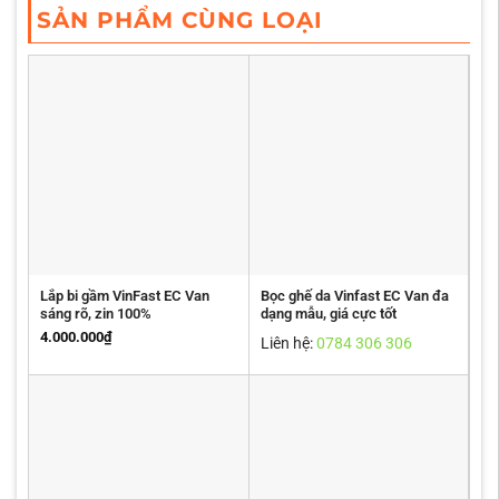
SẢN PHẨM CÙNG LOẠI
Lắp bi gầm VinFast EC Van
Bọc ghế da Vinfast EC Van đa
sáng rõ, zin 100%
dạng mẫu, giá cực tốt
4.000.000
₫
Liên hệ:
0784 306 306