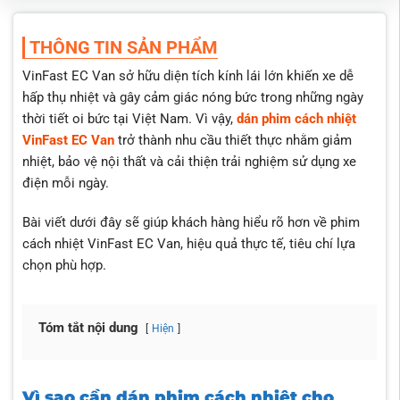
Nâng tầm thẩm mỹ, xe trông hiện đại và chuyên nghiệp
hơn.
THÔNG TIN SẢN PHẨM
Kỹ thuật viên kinh nghiệm, thi công chính xác, không bong
mép, không bọt khí.
VinFast EC Van sở hữu diện tích kính lái lớn khiến xe dễ
Phim chính hãng 100%: 3M, Helioz, FirstClass, Vixsun.
hấp thụ nhiệt và gây cảm giác nóng bức trong những ngày
Tư vấn rõ ràng, chọn phim phù hợp nhu cầu và ngân sách.
thời tiết oi bức tại Việt Nam. Vì vậy,
dán phim cách nhiệt
VinFast EC Van
trở thành nhu cầu thiết thực nhằm giảm
Bảo hành kỹ thuật trọn đời + bảo hành điện tử hãng từ 7–
nhiệt, bảo vệ nội thất và cải thiện trải nghiệm sử dụng xe
10 năm.
điện mỗi ngày.
Có test phim trước/sau khi dán xong
Có hỗ trợ xuất hóa đơn theo yêu cầu của khách hàng
Bài viết dưới đây sẽ giúp khách hàng hiểu rõ hơn về
phim
cách nhiệt VinFast EC Van
, hiệu quả thực tế, tiêu chí lựa
chọn phù hợp.
Tóm tắt nội dung
Hiện
Vì sao cần dán phim cách nhiệt cho