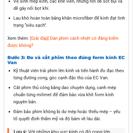
Vệ sinh mép kính, các khe viền, những nơi dễ sót bụi và
dễ gây nổi bọt khí.
Lau khô hoàn toàn bằng khăn microfiber để kính đạt tình
trạng “siêu sạch”.
Xem thêm:
[Giải đáp] Dán phim cách nhiệt có đăng kiểm
được không?
Bước 3: Đo và cắt phim theo đúng form kính EC
Van
Kỹ thuật viên trải phim lên kính và tiến hành đo đạc theo
từng đường cong, góc cạnh đặc thù của EC Van.
Cắt phim thủ công bằng dao chuyên dụng, canh mép
chuẩn từng milimet để đảm bảo vừa khít form kính
nguyên bản.
Đảm bảo phim không bị dư mép hoặc thiếu mép – yếu
tố quyết định thẩm mỹ và độ bám về lâu dài.
Lưu ý:
Với những khu vực kính có độ cong lớn