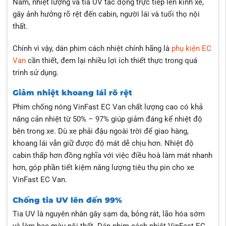
Nam, nhiệt lượng và tia UV tác động trực tiếp lên kính xe,
gây ảnh hưởng rõ rệt đến cabin, người lái và tuổi thọ nội
thất.
Chính vì vậy, dán phim cách nhiệt chính hãng là
phụ kiện EC
Van
cần thiết, đem lại nhiều lợi ích thiết thực trong quá
trình sử dụng.
Giảm nhiệt khoang lái rõ rệt
Phim chống nóng VinFast EC Van chất lượng cao có khả
năng
cản nhiệt từ 50% – 97% giúp giảm đáng kể nhiệt độ
bên trong xe. Dù xe phải đậu ngoài trời để giao hàng,
khoang lái vẫn giữ được độ mát dễ chịu hơn. Nhiệt độ
cabin thấp hơn đồng nghĩa với việc điều hoà làm mát nhanh
hơn, góp phần tiết kiệm năng lượng tiêu thụ pin cho xe
VinFast EC Van.
Chống tia UV lên đến 99%
Tia UV là nguyên nhân gây sạm da, bỏng rát, lão hóa sớm