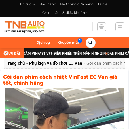
Bỏ
Tin tức
Bảo hành
Hệ thống cửa hàng
Tải về
qua
Chính sách & điều khoản
nội
dung
|
|
Dịch vụ
Khuyến mãi
P ĐÈN GẦM VINFAST VF6 ĐIỀU KHIỂN TRÊN MÀN HÌNH ZIN
ƯU ĐÃI
DÁN PHIM CÁCH NHIỆ
Trang chủ
»
Phụ kiện và đồ chơi EC Van
»
Gói dán phim cách nhi
Gói dán phim cách nhiệt VinFast EC Van giá
tốt, chính hãng