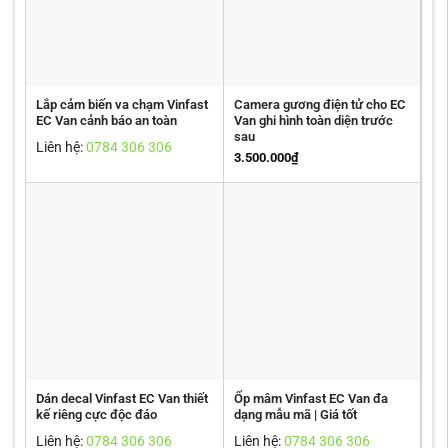
Lắp cảm biến va chạm Vinfast
Camera gương điện tử cho EC
EC Van cảnh báo an toàn
Van ghi hình toàn diện trước
sau
Liên hệ:
0784 306 306
3.500.000
₫
Dán decal Vinfast EC Van thiết
Ốp mâm Vinfast EC Van đa
kế riêng cực độc đáo
dạng mẫu mã | Giá tốt
Liên hệ:
0784 306 306
Liên hệ:
0784 306 306