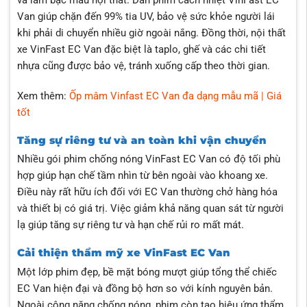
và làm bạc màu nội thất. Dán
phim cách nhiệt VinFast EC
Van giúp chặn đến 99% tia UV, bảo vệ sức khỏe người lái
khi phải di chuyển nhiều giờ ngoài nắng. Đồng thời, nội thất
xe VinFast EC Van đặc biệt là taplo, ghế và các chi tiết
nhựa cũng được bảo vệ, tránh xuống cấp theo thời gian.
Xem thêm:
Ốp mâm Vinfast EC Van đa dạng mẫu mã | Giá
tốt
Tăng sự riêng tư và an toàn khi vận chuyển
Nhiều gói
phim chống nóng VinFast EC Van có độ tối phù
hợp giúp hạn chế tầm nhìn từ bên ngoài vào khoang xe.
Điều này rất hữu ích đối với EC Van thường chở hàng hóa
và thiết bị có giá trị. Việc giảm khả năng quan sát từ người
lạ giúp tăng sự riêng tư và hạn chế rủi ro mất mát.
Cải thiện thẩm mỹ xe VinFast EC Van
Một lớp phim đẹp, bề mặt bóng mượt giúp tổng thể chiếc
EC Van
hiện đại và đồng bộ hơn so với kính nguyên bản.
Ngoài công năng chống nóng, phim còn tạo hiệu ứng thẩm