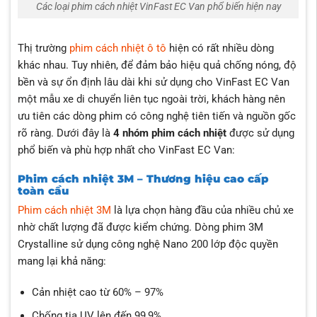
Các loại phim cách nhiệt VinFast EC Van phổ biến hiện nay
Thị trường
phim cách nhiệt ô tô
hiện có rất nhiều dòng
khác nhau. Tuy nhiên, để đảm bảo hiệu quả chống nóng, độ
bền và sự ổn định lâu dài khi sử dụng cho VinFast EC Van
một mẫu xe di chuyển liên tục ngoài trời, khách hàng nên
ưu tiên các dòng phim có công nghệ tiên tiến và nguồn gốc
rõ ràng. Dưới đây là
4 nhóm phim cách nhiệt
được sử dụng
phổ biến và phù hợp nhất cho VinFast EC Van:
Phim cách nhiệt 3M – Thương hiệu cao cấp
toàn cầu
Phim cách nhiệt 3M
là lựa chọn hàng đầu của nhiều chủ xe
nhờ chất lượng đã được kiểm chứng. Dòng phim 3M
Crystalline sử dụng công nghệ
Nano 200 lớp độc quyền
mang lại khả năng:
Cản nhiệt cao từ 60% – 97%
Chống tia UV lên đến 99,9%