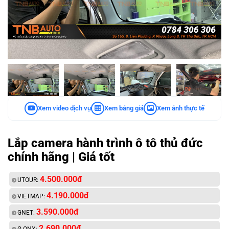
Xem video dịch vụ
Xem bảng giá
Xem ảnh thực tế
Lắp camera hành trình ô tô thủ đức
chính hãng | Giá tốt
4.500.000đ
UTOUR:
4.190.000đ
VIETMAP:
3.590.000đ
GNET:
2.690.000đ