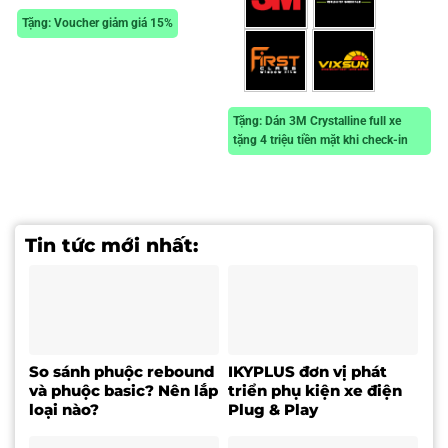
Tặng: Voucher giảm giá 15%
Tặng: Dán 3M Crystalline full xe
tặng 4 triệu tiền mặt khi check-in
Tin tức mới nhất:
So sánh phuộc rebound
IKYPLUS đơn vị phát
và phuộc basic? Nên lắp
triển phụ kiện xe điện
loại nào?
Plug & Play