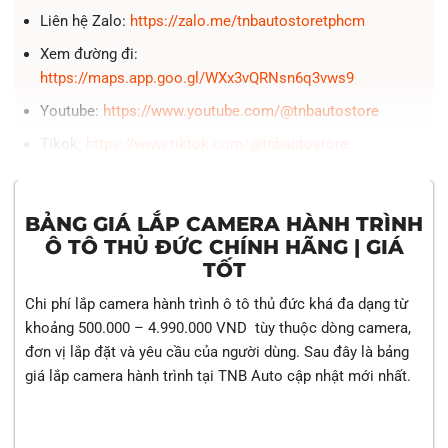
Liên hệ Zalo:
https://zalo.me/tnbautostoretphcm
Xem đường đi:
https://maps.app.goo.gl/WXx3vQRNsn6q3vws9
Youtube:
https://www.youtube.com/@tnbautostore
Tikok:
https://www.tiktok.com/@tnbautostore
BẢNG GIÁ LẮP CAMERA HÀNH TRÌNH
Ô TÔ THỦ ĐỨC CHÍNH HÃNG | GIÁ
TỐT
Chi phí lắp camera hành trình ô tô thủ đức khá đa dạng từ
khoảng 500.000 – 4.990.000 VND tùy thuộc dòng camera,
đơn vị lắp đặt và yêu cầu của người dùng. Sau đây là bảng
giá lắp camera hành trình tại TNB Auto cập nhật mới nhất.