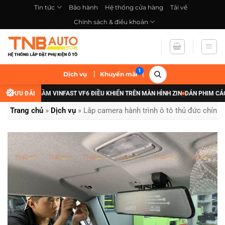
Bỏ
Tin tức
Bảo hành
Hệ thống cửa hàng
Tải về
qua
Chính sách & điều khoản
nội
dung
|
|
Dịch vụ
Khuyến mãi
 ĐÈN GẦM VINFAST VF6 ĐIỀU KHIỂN TRÊN MÀN HÌNH ZIN
ƯU ĐÃI
DÁN PHIM CÁCH NHIỆT
Trang chủ
»
Dịch vụ
»
Lắp camera hành trình ô tô thủ đức chính h