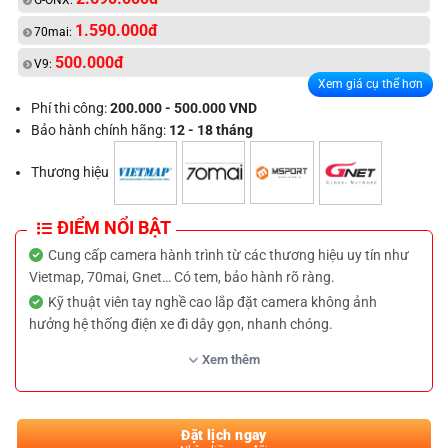
G-ONX:
1.590.000đ
70mai:
500.000đ
V9:
Xem giá cụ thể hơn
Phí thi công:
200.000 - 500.000 VND
Bảo hành chính hãng:
12 - 18 tháng
Thương hiệu
ĐIỂM NỔI BẬT
Cung cấp camera hành trình từ các thương hiệu uy tín như
Vietmap, 70mai, Gnet… Có tem, bảo hành rõ ràng.
Kỹ thuật viên tay nghề cao lắp đặt camera không ảnh
hưởng hệ thống điện xe đi dây gọn, nhanh chóng.
Tư vấn chọn camera phù hợp từng dòng xe, nhu cầu ghi
Xem thêm
hình, định vị, cảnh báo… của quý khách hàng.
Hỗ trợ cài app, kết nối và hướng dẫn chi tiết cho người mới
dùng.
Đặt lịch ngay
Giá cạnh tranh, hỗ trợ lắp đặt tận nhà khu vực Thủ Đức &