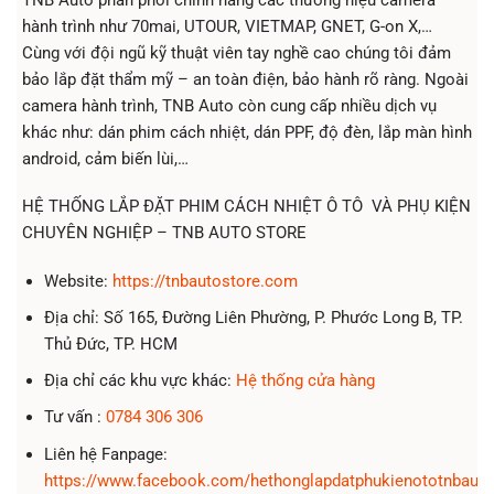
hành trình như 70mai, UTOUR, VIETMAP, GNET, G-on X,…
Cùng với đội ngũ kỹ thuật viên tay nghề cao chúng tôi đảm
bảo lắp đặt thẩm mỹ – an toàn điện, bảo hành rõ ràng. Ngoài
camera hành trình, TNB Auto còn cung cấp nhiều dịch vụ
khác như: dán phim cách nhiệt, dán PPF, độ đèn, lắp màn hình
android, cảm biến lùi,…
HỆ THỐNG LẮP ĐẶT PHIM CÁCH NHIỆT Ô TÔ VÀ PHỤ KIỆN
CHUYÊN NGHIỆP – TNB AUTO STORE
Website:
https://tnbautostore.com
Địa chỉ: Số 165, Đường Liên Phường, P. Phước Long B, TP.
Thủ Đức, TP. HCM
Địa chỉ các khu vực khác:
Hệ thống cửa hàng
Tư vấn :
0784 306 306
Liên hệ Fanpage:
https://www.facebook.com/hethonglapdatphukienototnbauto