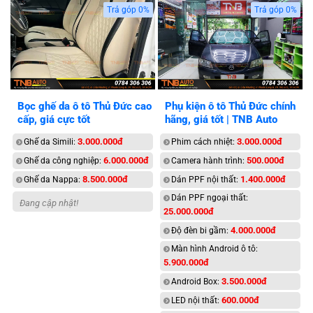
Trả góp 0%
Trả góp 0%
Bọc ghế da ô tô Thủ Đức cao
Phụ kiện ô tô Thủ Đức chính
cấp, giá cực tốt
hãng, giá tốt | TNB Auto
3.000.000đ
3.000.000đ
Ghế da Simili:
Phim cách nhiệt:
6.000.000đ
500.000đ
Ghế da công nghiệp:
Camera hành trình:
8.500.000đ
1.400.000đ
Ghế da Nappa:
Dán PPF nội thất:
Dán PPF ngoại thất:
Đang cập nhật!
25.000.000đ
4.000.000đ
Độ đèn bi gầm:
Màn hình Android ô tô:
5.900.000đ
3.500.000đ
Android Box:
600.000đ
LED nội thất: