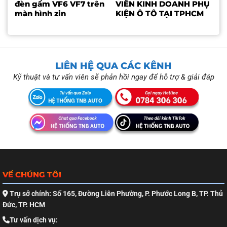
đèn gầm VF6 VF7 trên
VIÊN KINH DOANH PHỤ
màn hình zin
KIỆN Ô TÔ TẠI TPHCM
LIÊN HỆ QUA CÁC KÊNH
Kỹ thuật và tư vấn viên sẽ phản hồi ngay để hỗ trợ & giải đáp
VỀ CHÚNG TÔI
Trụ sở chính: Số 165, Đường Liên Phường, P. Phước Long B, TP. Thủ
Đức, TP. HCM
Tư vấn dịch vụ: