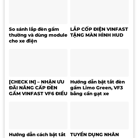
So sánh lắp đèn gầm
LẮP CỐP ĐIỆN VINFAST
thường và dùng module
TẶNG MÀN HÌNH HUD
cho xe điện
[CHECK IN] – NHẬN ƯU
Hướng dẫn bật tắt đèn
ĐÃI NÂNG CẤP ĐÈN
gầm Limo Green, VF3
GẦM VINFAST VF6 ĐIỀU
bằng cần gạt xe
KHIỂN TRÊN MÀN HÌNH
ZIN
Hướng dẫn cách bật tắt
TUYỂN DỤNG NHÂN