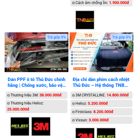
1.900.000đ
Cách âm chống ồn:
Trả góp 0%
Trả góp 0%
Dán PPF ô tô Thủ Đức chính
Địa chỉ dán phim cách nhiệt
hãng | Chống xước, bảo vệ
Thủ Đức – Hệ thống TNB
tối đa
Auto
38.000.000đ
14.800.000đ
Thương hiệu 3M:
3M CRYSTALLINE:
Thương hiệu Helioz:
5.200.000đ
Helioz:
25.000.000đ
8.200.000đ
Firstclass:
3.000.000đ
Vixsun: