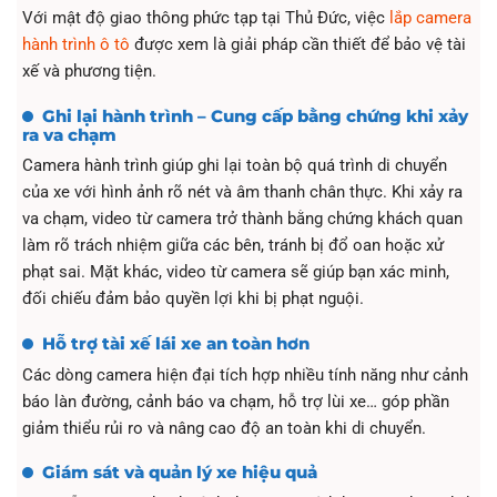
Với mật độ giao thông phức tạp tại Thủ Đức, việc
lắp camera
hành trình ô tô
được xem là giải pháp cần thiết để bảo vệ tài
xế và phương tiện.
Ghi lại hành trình – Cung cấp bằng chứng khi xảy
ra va chạm
Camera hành trình giúp ghi lại toàn bộ quá trình di chuyển
của xe với hình ảnh rõ nét và âm thanh chân thực. Khi xảy ra
va chạm, video từ camera trở thành bằng chứng khách quan
làm rõ trách nhiệm giữa các bên, tránh bị đổ oan hoặc xử
phạt sai. Mặt khác, video từ camera sẽ giúp bạn xác minh,
đối chiếu đảm bảo quyền lợi khi bị phạt nguội.
Hỗ trợ tài xế lái xe an toàn hơn
Các dòng camera hiện đại tích hợp nhiều tính năng như cảnh
báo làn đường, cảnh báo va chạm, hỗ trợ lùi xe… góp phần
giảm thiểu rủi ro và nâng cao độ an toàn khi di chuyển.
Giám sát và quản lý xe hiệu quả