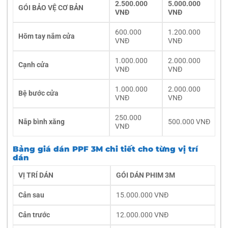
2.500.000
5.000.000
GÓI BẢO VỆ CƠ BẢN
VNĐ
VNĐ
600.000
1.200.000
Hõm tay nắm cửa
VNĐ
VNĐ
1.000.000
2.000.000
Cạnh cửa
VNĐ
VNĐ
1.000.000
2.000.000
Bệ bước cửa
VNĐ
VNĐ
250.000
Nắp bình xăng
500.000 VNĐ
VNĐ
Bảng giá dán PPF 3M chi tiết cho từng vị trí
dán
VỊ TRÍ DÁN
GÓI DÁN PHIM 3M
Cản sau
15.000.000 VNĐ
Cản trước
12.000.000 VNĐ