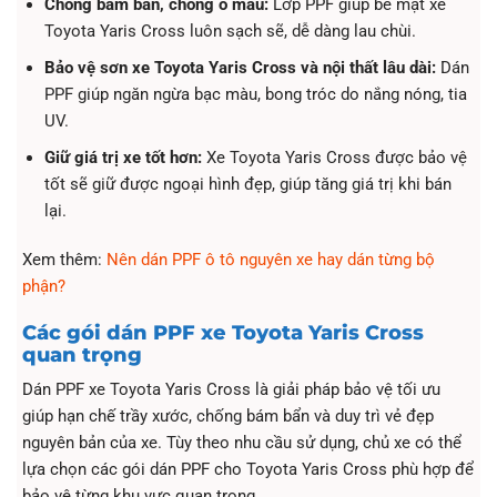
Chống bám bẩn, chống ố màu:
Lớp PPF giúp bề mặt xe
Toyota Yaris Cross luôn sạch sẽ, dễ dàng lau chùi.
Bảo vệ sơn xe Toyota Yaris Cross và nội thất lâu dài:
Dán
PPF giúp ngăn ngừa bạc màu, bong tróc do nắng nóng, tia
UV.
Giữ giá trị xe tốt hơn:
Xe Toyota Yaris Cross được bảo vệ
tốt sẽ giữ được ngoại hình đẹp, giúp tăng giá trị khi bán
lại.
Xem thêm:
Nên dán PPF ô tô nguyên xe hay dán từng bộ
phận?
Các gói dán PPF xe Toyota Yaris Cross
quan trọng
Dán PPF xe Toyota Yaris Cross là giải pháp bảo vệ tối ưu
giúp hạn chế trầy xước, chống bám bẩn và duy trì vẻ đẹp
nguyên bản của xe. Tùy theo nhu cầu sử dụng, chủ xe có thể
lựa chọn các gói dán PPF cho Toyota Yaris Cross phù hợp để
bảo vệ từng khu vực quan trọng.