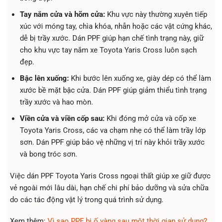
Tay nắm cửa và hõm cửa:
Khu vực này thường xuyên tiếp
xúc với móng tay, chìa khóa, nhẫn hoặc các vật cứng khác,
dễ bị trầy xước. Dán PPF giúp hạn chế tình trạng này, giữ
cho khu vực tay nắm xe Toyota Yaris Cross luôn sạch
đẹp.
Bậc lên xuống:
Khi bước lên xuống xe, giày dép có thể làm
xước bề mặt bậc cửa. Dán PPF giúp giảm thiểu tình trạng
trầy xước và hao mòn.
Viền cửa và viền cốp sau:
Khi đóng mở cửa và cốp xe
Toyota Yaris Cross, các va chạm nhẹ có thể làm trầy lớp
sơn. Dán PPF giúp bảo vệ những vị trí này khỏi trầy xước
và bong tróc sơn.
Việc dán PPF Toyota Yaris Cross ngoại thất giúp xe giữ được
vẻ ngoài mới lâu dài, hạn chế chi phí bảo dưỡng và sửa chữa
do các tác động vật lý trong quá trình sử dụng.
Xem thêm:
Vì sao PPF bị ố vàng sau một thời gian sử dụng?