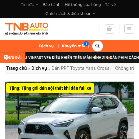
Bỏ
Tin tức
Bảo hành
Hệ thống cửa hàng
Tải về
qua
Chính sách & điều khoản
nội
dung
|
|
Dịch vụ
Khuyến mãi
N GẦM VINFAST VF6 ĐIỀU KHIỂN TRÊN MÀN HÌNH ZIN
ƯU ĐÃI
DÁN PHIM CÁCH NHIỆT XE
Trang chủ
»
Dịch vụ
»
Dán PPF Toyota Yaris Cross – Chống trầy 
Tặng: Tặng gói dán nội thất khi dán full xe