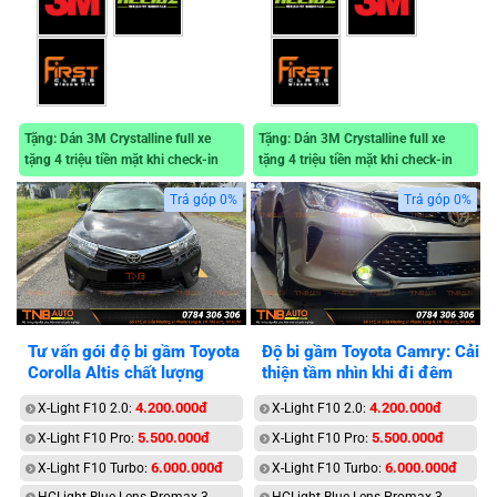
Tặng: Dán 3M Crystalline full xe
Tặng: Dán 3M Crystalline full xe
tặng 4 triệu tiền mặt khi check-in
tặng 4 triệu tiền mặt khi check-in
Trả góp 0%
Trả góp 0%
Tư vấn gói độ bi gầm Toyota
Độ bi gầm Toyota Camry: Cải
Corolla Altis chất lượng
thiện tầm nhìn khi đi đêm
4.200.000đ
4.200.000đ
X-Light F10 2.0:
X-Light F10 2.0:
5.500.000đ
5.500.000đ
X-Light F10 Pro:
X-Light F10 Pro:
6.000.000đ
6.000.000đ
X-Light F10 Turbo:
X-Light F10 Turbo: