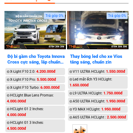
Trả góp 0%
Trả góp 0%
Độ bi gầm cho Toyota Innova
Thay bóng led cho xe Vios
Cross cực sáng, lắp chuẩn
tăng sáng, chuẩn zin
zin
4.200.000đ
1.550.000đ
X-Light F10 2.0:
V11 ULTRA HCLight:
5.500.000đ
Led mắt ếch Y3 HCLight:
X-Light F10 Pro:
1.650.000đ
6.000.000đ
X-Light F10 Turbo:
1.750.000đ
L9 ULTRA HCLight:
HCLight Blue Lens Promax:
4.000.000đ
1.950.000đ
A50 ULTRA HCLight:
HCLight G1 2 Inches:
1.950.000đ
Y3 MAX HCLight:
4.000.000đ
2.500.000đ
A65 ULTRA HCLight :
HCLight G1 3 Inches:
4.500.000đ