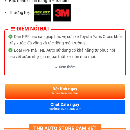
Bảo hành chính hãng:
4 - 10 năm
Thương hiệu
ĐIỂM NỔI BẬT
Dán PPF cao cấp giúp bảo vệ sơn xe Toyota Yaris Cross khỏi
trầy xước, đá văng và tác động môi trường.
Loại PPF mà TNB Auto sử dụng có khả năng tự phục hồi
các vết xước nhẹ, giữ ngoại thất xe luôn như mới.
Lớp phim trong suốt giúp bảo vệ sơn zin của Toyota Yaris
Xem thêm
Cross mà không làm thay đổi màu sắc hay độ bóng tự nhiên.
Kỹ thuật viên tay nghề cao tại TNB Auto đảm bảo quy trình
dán chính xác, không bong tróc, kèm chính sách bảo hành uy
Đặt lịch ngay
tín.
Nhận liền ưu đãi
Chat Zalo ngay
Hotline:0784 306 306
TNB AUTO STORE CAM KẾT