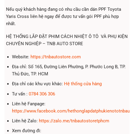
Nếu quý khách hàng đang có nhu cầu cần dán PPF Toyota
Yaris Cross liên hệ ngay để được tư vấn gói PPF phù hợp
nhất.
HỆ THỐNG LẮP ĐẶT PHIM CÁCH NHIỆT Ô TÔ VÀ PHỤ KIỆN
CHUYÊN NGHIỆP – TNB AUTO STORE
Website:
https://tnbautostore.com
Địa chỉ: Số 165, Đường Liên Phường, P. Phước Long B, TP.
Thủ Đức, TP. HCM
Địa chỉ các khu vực khác:
Hệ thống cửa hàng
Tư vấn :
0784 306 306
Liên hệ Fanpage:
https://www.facebook.com/hethonglapdatphukienototnbauto
Liên hệ Zalo:
https://zalo.me/tnbautostoretphcm
Xem đường đi: