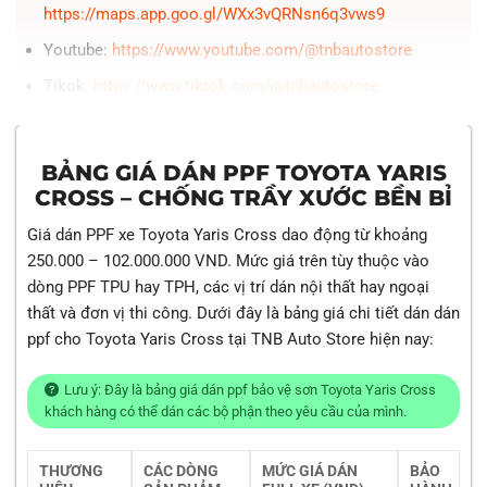
https://maps.app.goo.gl/WXx3vQRNsn6q3vws9
Youtube:
https://www.youtube.com/@tnbautostore
Tikok:
https://www.tiktok.com/@tnbautostore
BẢNG GIÁ DÁN PPF TOYOTA YARIS
CROSS – CHỐNG TRẦY XƯỚC BỀN BỈ
Giá dán PPF xe Toyota Yaris Cross dao động từ khoảng
250.000 – 102.000.000 VND. Mức giá trên tùy thuộc vào
dòng PPF TPU hay TPH, các vị trí dán nội thất hay ngoại
thất và đơn vị thi công. Dưới đây là bảng giá chi tiết dán dán
ppf cho Toyota Yaris Cross tại TNB Auto Store hiện nay:
Lưu ý: Đây là bảng giá dán ppf bảo vệ sơn Toyota Yaris Cross
khách hàng có thể dán các bộ phận theo yêu cầu của mình.
THƯƠNG
CÁC DÒNG
MỨC GIÁ DÁN
BẢO