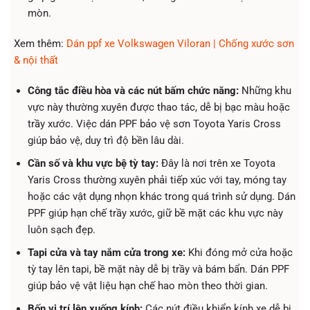
mòn.
Xem thêm:
Dán ppf xe Volkswagen Viloran | Chống xước sơn
& nội thất
Công tắc điều hòa và các nút bấm chức năng:
Những khu
vực này thường xuyên được thao tác, dễ bị bạc màu hoặc
trầy xước. Việc dán PPF bảo vệ sơn Toyota Yaris Cross
giúp bảo vệ, duy trì độ bền lâu dài.
Cần số và khu vực bệ tỳ tay:
Đây là nơi trên xe Toyota
Yaris Cross thường xuyên phải tiếp xúc với tay, móng tay
hoặc các vật dụng nhọn khác trong quá trình sử dụng. Dán
PPF giúp hạn chế trầy xước, giữ bề mặt các khu vực này
luôn sạch đẹp.
Tapi cửa và tay nắm cửa trong xe:
Khi đóng mở cửa hoặc
tỳ tay lên tapi, bề mặt này dễ bị trầy và bám bẩn. Dán PPF
giúp bảo vệ vật liệu hạn chế hao mòn theo thời gian.
Bốn vị trí lên xuống kính:
Các nút điều khiển kính xe dễ bị