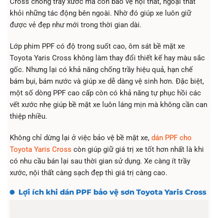
Cross chống trầy xước mà còn bảo vệ nội thất, ngoại thất
khỏi những tác động bên ngoài. Nhờ đó giúp xe luôn giữ
được vẻ đẹp như mới trong thời gian dài.
Lớp phim PPF có độ trong suốt cao, ôm sát bề mặt xe
Toyota Yaris Cross không làm thay đổi thiết kế hay màu sắc
gốc. Nhưng lại có khả năng chống trầy hiệu quả, hạn chế
bám bụi, bám nước và giúp xe dễ dàng vệ sinh hơn. Đặc biệt,
một số dòng PPF cao cấp còn có khả năng tự phục hồi các
vết xước nhẹ giúp bề mặt xe luôn láng mịn mà không cần can
thiệp nhiều.
Không chỉ dừng lại ở việc bảo vệ bề mặt xe,
dán PPF cho
Toyota Yaris Cross
còn giúp giữ giá trị xe tốt hơn nhất là khi
có nhu cầu bán lại sau thời gian sử dụng. Xe càng ít trầy
xước, nội thất càng sạch đẹp thì giá trị càng cao.
Lợi ích khi dán PPF bảo vệ sơn Toyota Yaris Cross