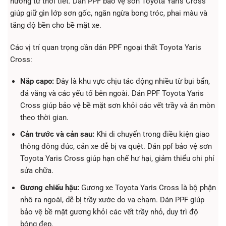
hưởng từ thời tiết. Dán PPF bảo vệ sơn Toyota Yaris Cross
giúp giữ gìn lớp sơn gốc, ngăn ngừa bong tróc, phai màu và
tăng độ bền cho bề mặt xe.
Các vị trí quan trọng cần dán PPF ngoại thất Toyota Yaris
Cross:
Nắp capo:
Đây là khu vực chịu tác động nhiều từ bụi bẩn,
đá văng và các yếu tố bên ngoài. Dán PPF Toyota Yaris
Cross giúp bảo vệ bề mặt sơn khỏi các vết trầy và ăn mòn
theo thời gian.
Cản trước và cản sau:
Khi di chuyển trong điều kiện giao
thông đông đúc, cản xe dễ bị va quệt. Dán ppf bảo vệ sơn
Toyota Yaris Cross giúp hạn chế hư hại, giảm thiểu chi phí
sửa chữa.
Gương chiếu hậu:
Gương xe Toyota Yaris Cross là bộ phận
nhô ra ngoài, dễ bị trầy xước do va chạm. Dán PPF giúp
bảo vệ bề mặt gương khỏi các vết trầy nhỏ, duy trì độ
bóng đẹp.