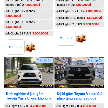
HCLight Blue Lens Promax 3
HCLight Blue Lens Promax 3
4.000.000đ
4.000.000đ
Inches 3 màu:
Inches 3 màu:
HCLight G1 2 Inches:
4.000.000đ
HCLight G1 2 Inche:
4.000.000đ
4.500.000đ
HCLight G13 Inches:
HCLight G1 3 Inches:
5.000.000đ
HCLight G2 PLUS:
4.500.000đ
5.000.000đ
HCLight G2 PLUS:
Trả góp 0%
Trả góp 0%
Kinh nghiệm độ bi gầm
Độ bi gầm Toyota Veloz: Giải
Toyota Yaris Cross không bị
pháp tăng sáng hiệu quả
lỗi điện
4.200.000đ
4.200.000đ
X-Light F10 2.0 :
X-Light F10 2.0: