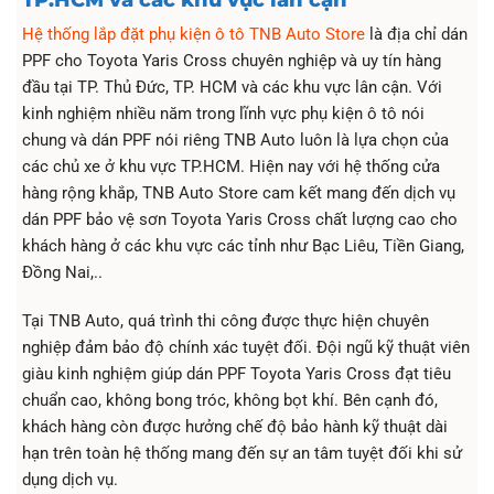
Hệ thống lắp đặt phụ kiện ô tô TNB Auto Store
là địa chỉ dán
PPF cho Toyota Yaris Cross chuyên nghiệp và uy tín hàng
đầu tại TP. Thủ Đức, TP. HCM và các khu vực lân cận. Với
kinh nghiệm nhiều năm trong lĩnh vực phụ kiện ô tô nói
chung và dán PPF nói riêng TNB Auto luôn là lựa chọn của
các chủ xe ở khu vực TP.HCM. Hiện nay với hệ thống cửa
hàng rộng khắp, TNB Auto Store cam kết mang đến dịch vụ
dán PPF bảo vệ sơn Toyota Yaris Cross chất lượng cao cho
khách hàng ở các khu vực các tỉnh như Bạc Liêu, Tiền Giang,
Đồng Nai,..
Tại TNB Auto, quá trình thi công được thực hiện chuyên
nghiệp đảm bảo độ chính xác tuyệt đối. Đội ngũ kỹ thuật viên
giàu kinh nghiệm giúp dán PPF Toyota Yaris Cross đạt tiêu
chuẩn cao, không bong tróc, không bọt khí. Bên cạnh đó,
khách hàng còn được hưởng chế độ bảo hành kỹ thuật dài
hạn trên toàn hệ thống mang đến sự an tâm tuyệt đối khi sử
dụng dịch vụ.