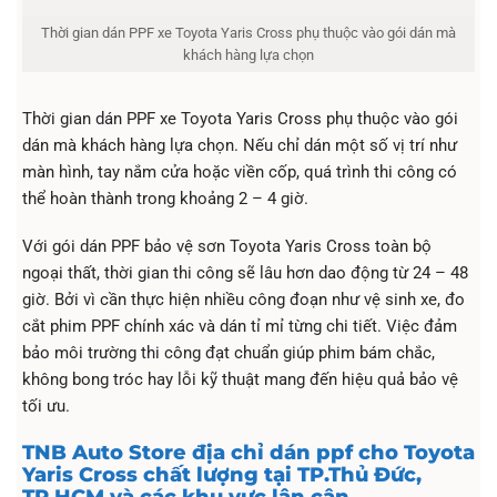
Thời gian dán PPF xe Toyota Yaris Cross phụ thuộc vào gói dán mà
khách hàng lựa chọn
Thời gian dán PPF xe Toyota Yaris Cross phụ thuộc vào gói
dán mà khách hàng lựa chọn. Nếu chỉ dán một số vị trí như
màn hình, tay nắm cửa hoặc viền cốp, quá trình thi công có
thể hoàn thành trong khoảng 2 – 4 giờ.
Với gói dán PPF bảo vệ sơn Toyota Yaris Cross toàn bộ
ngoại thất, thời gian thi công sẽ lâu hơn dao động từ 24 – 48
giờ. Bởi vì cần thực hiện nhiều công đoạn như vệ sinh xe, đo
cắt phim PPF chính xác và dán tỉ mỉ từng chi tiết. Việc đảm
bảo môi trường thi công đạt chuẩn giúp phim bám chắc,
không bong tróc hay lỗi kỹ thuật mang đến hiệu quả bảo vệ
tối ưu.
TNB Auto Store địa chỉ dán ppf cho Toyota
Yaris Cross chất lượng tại TP.Thủ Đức,
TP.HCM và các khu vực lân cận