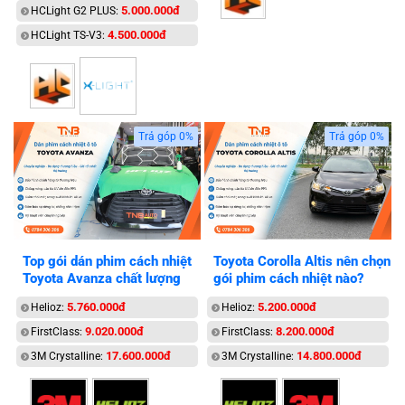
5.000.000đ
HCLight G2 PLUS:
4.500.000đ
HCLight TS-V3:
Trả góp 0%
Trả góp 0%
Top gói dán phim cách nhiệt
Toyota Corolla Altis nên chọn
Toyota Avanza chất lượng
gói phim cách nhiệt nào?
5.760.000đ
5.200.000đ
Helioz:
Helioz:
9.020.000đ
8.200.000đ
FirstClass:
FirstClass:
17.600.000đ
14.800.000đ
3M Crystalline:
3M Crystalline: