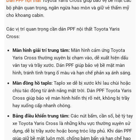
Dán PPF nội thất
Toyota Yaris Cross giúp bảo vệ bề mặt các
bộ phận quan trọng, ngăn ngừa hao mòn và giữ vẻ thẩm mỹ
cho khoang cabin.
Các vị trí quan trọng cần dán PPF nội thất Toyota Yaris
Cross:
Màn hình giải trí trung tâm:
Màn hình cảm ứng Toyota
Yaris Cross thường xuyên bị chạm vào, dễ xuất hiện dấu
vân tay và trầy xước. Dán PPF giúp bảo vệ bề mặt màn
hình, tránh tình trạng ố màu và hạn chế phản xạ ánh sáng.
Màn đồng hồ taplo:
Taplo xe dễ bị xước khi lau chùi hoặc
chịu tác động từ ánh nắng mặt trời. Dán PPF Toyota Yaris
Cross giúp bảo vệ màn hình hiển thị rõ nét, không bị trầy
hay xuống cấp nhanh chóng.
Bảng điều khiển trung tâm:
Các nút bấm, cần số, bệ tỳ tay
xe Toyota Yaris Cross là những khu vực thường xuyên sử
dụng, dễ bị trầy xước hoặc bong tróc lớp phủ. Khi dán PPF
giúp giữ bề mặt luôn mới, chống bám bẩn và hạn chế hao