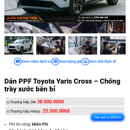
Xem video dịch vụ
Xem bảng giá
Xem ảnh thực tế
Dán PPF Toyota Yaris Cross – Chống
trầy xước bền bỉ
38.000.000đ
Thương hiệu 3M:
25.000.000đ
Thương hiệu Helioz :
Xem giá cụ thể hơn
Phí thi công:
Miễn Phí