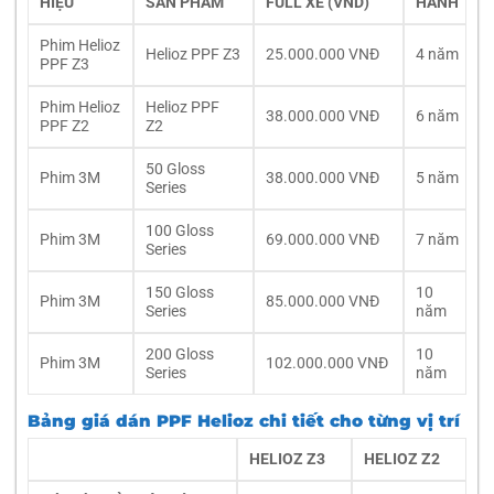
HIỆU
SẢN PHẢM
FULL XE (VND)
HÀNH
Phim Helioz
Helioz PPF Z3
25.000.000 VNĐ
4 năm
PPF Z3
Phim Helioz
Helioz PPF
38.000.000 VNĐ
6 năm
PPF Z2
Z2
50 Gloss
Phim 3M
38.000.000 VNĐ
5 năm
Series
100 Gloss
Phim 3M
69.000.000 VNĐ
7 năm
Series
150 Gloss
10
Phim 3M
85.000.000 VNĐ
Series
năm
200 Gloss
10
Phim 3M
102.000.000 VNĐ
Series
năm
Bảng giá dán PPF Helioz chi tiết cho từng vị trí
HELIOZ Z3
HELIOZ Z2