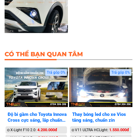
CÓ THỂ BẠN QUAN TÂM
Trả góp 0%
Trả góp 0%
Độ bi gầm cho Toyota Innova
Thay bóng led cho xe Vios
Cross cực sáng, lắp chuẩn
tăng sáng, chuẩn zin
zin
4.200.000đ
1.550.000đ
X-Light F10 2.0:
V11 ULTRA HCLight: