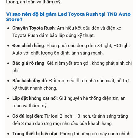
lượng, an toàn và thẩm mỹ.
Vì sao nên độ bi gầm Led Toyota Rush tại TNB Auto
Store?
Chuyên Toyota Rush
: Am hiểu kết cấu đèn và điện xe
Toyota Rush đảm bảo lắp đúng kỹ thuật.
Đèn chính hãng
: Phân phối các dòng đèn X-Light, HCLight
Auto với chất lượng ổn định, ánh sáng mạnh.
Báo giá rõ ràng
: Giá niêm yết trọn gói, không phát sinh chi
phí.
Bảo hành đầy đủ
: Đổi mới nếu lỗi do nhà sản xuất, hỗ trợ
kỹ thuật nhanh chóng.
Lắp đặt không cắt nối
: Giữ nguyên hệ thống điện zin, an
toàn và thẩm mỹ.
Có đủ loại đèn
: Từ loại 2 inch – 3 inch, từ ánh sáng trắng
đến 3 màu đáp ứng mọi nhu cầu của khách hàng.
Trang thiết bị hiện đại
: Phòng thi công có máy canh chỉnh