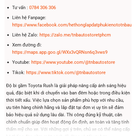
Tư vấn :
0784 306 306
Liên hệ Fanpage:
https://www.facebook.com/hethonglapdatphukienototnbauto
Liên hệ Zalo:
https://zalo.me/tnbautostoretphcm
Xem đường đi:
https://maps.app.goo.gl/WXx3vQRNsn6q3vws9
Youtube:
https://www.youtube.com/@tnbautostore
Tikok:
https://www.tiktok.com/@tnbautostore
Độ bi gầm Toyota Rush là giải pháp nâng cấp ánh sáng hiệu
quả, đặc biệt khi di chuyển vào ban đêm hoặc trong điều kiện
thời tiết xấu. Việc lựa chọn sản phẩm phù hợp với nhu cầu,
ưu tiên hàng chính hãng và lắp đặt tại đơn vị uy tín sẽ đảm
bảo hiệu quả sử dụng lâu dài. Thi công đúng kỹ thuật, căn
chỉnh chuẩn giúp đèn hoạt động ổn định, an toàn và tăng tính
thẩm mỹ cho xe. Với những gợi ý trên, chủ xe có thể nâng cấp