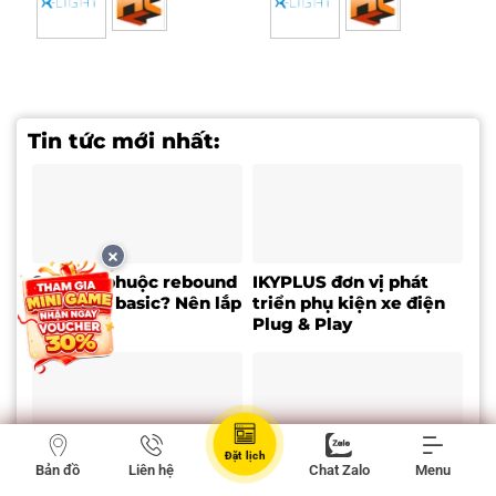
Tin tức mới nhất:
So sánh phuộc rebound
IKYPLUS đơn vị phát
và phuộc basic? Nên lắp
triển phụ kiện xe điện
loại nào?
Plug & Play
Đặt lịch
So sánh lắp đèn gầm
LẮP CỐP ĐIỆN VINFAST
Bản đồ
Liên hệ
Chat Zalo
Menu
thường và dùng module
TẶNG MÀN HÌNH HUD