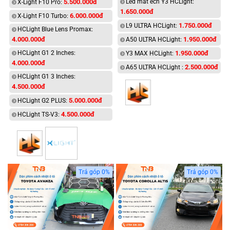
5.500.000đ
Led mắt ếch Y3 HCLight:
X-Light F10 Pro:
1.650.000đ
6.000.000đ
X-Light F10 Turbo:
1.750.000đ
L9 ULTRA HCLight:
HCLight Blue Lens Promax:
4.000.000đ
1.950.000đ
A50 ULTRA HCLight:
HCLight G1 2 Inches:
1.950.000đ
Y3 MAX HCLight:
4.000.000đ
2.500.000đ
A65 ULTRA HCLight :
HCLight G1 3 Inches:
4.500.000đ
5.000.000đ
HCLight G2 PLUS:
4.500.000đ
HCLight TS-V3:
Trả góp 0%
Trả góp 0%