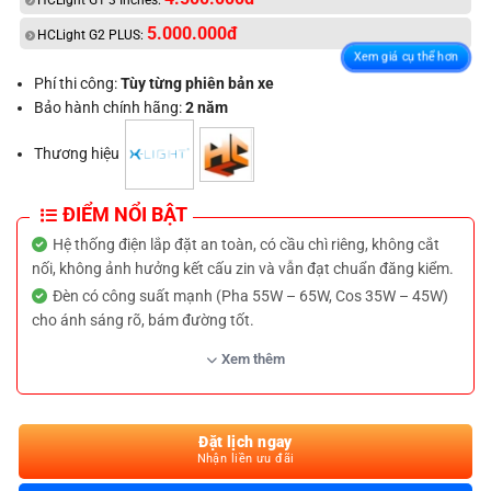
HCLight G1 3 Inches:
5.000.000đ
HCLight G2 PLUS:
Xem giá cụ thể hơn
Phí thi công:
Tùy từng phiên bản xe
Bảo hành chính hãng:
2 năm
Thương hiệu
ĐIỂM NỔI BẬT
Hệ thống điện lắp đặt an toàn, có cầu chì riêng, không cắt
nối, không ảnh hưởng kết cấu zin và vẫn đạt chuẩn đăng kiểm.
Đèn có công suất mạnh (Pha 55W – 65W, Cos 35W – 45W)
cho ánh sáng rõ, bám đường tốt.
Ba mức nhiệt màu tùy chọn: 3000K – 4300K – 5500K thích
Xem thêm
hợp di chuyển trong nhiều điều kiện thời tiết.
Đèn đạt chuẩn IP68, chống nước, chống bụi hiệu quả đảm
bảo độ bền lâu dài.
Đặt lịch ngay
Tầm chiếu sáng lên đến 800m, tăng khả năng quan sát ban
Nhận liền ưu đãi
đêm và khi đi đường xa.