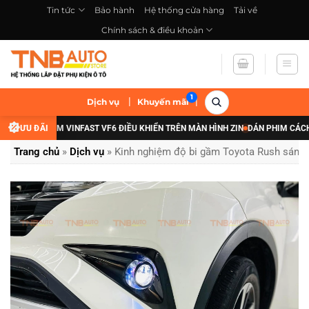
Bỏ
Tin tức
Bảo hành
Hệ thống cửa hàng
Tải về
qua
Chính sách & điều khoản
nội
dung
|
|
Dịch vụ
Khuyến mãi
N GẦM VINFAST VF6 ĐIỀU KHIỂN TRÊN MÀN HÌNH ZIN
ƯU ĐÃI
DÁN PHIM CÁCH NHIỆT XE
Trang chủ
»
Dịch vụ
»
Kinh nghiệm độ bi gầm Toyota Rush sáng 