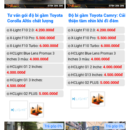
Tư vấn gói độ bi gầm Toyota
Độ bi gầm Toyota Camry: Cải
Corolla Altis chất lượng
thiện tầm nhìn khi đi đêm
4.200.000đ
4.200.000đ
X-Light F10 2.0:
X-Light F10 2.0:
5.500.000đ
5.500.000đ
X-Light F10 Pro:
X-Light F10 Pro:
6.000.000đ
6.000.000đ
X-Light F10 Turbo:
X-Light F10 Turbo:
HCLight Blue Lens Promax 3
HCLight Blue Lens Promax 3
4.000.000đ
4.000.000đ
Inches 3 màu:
Inches 3 màu:
HCLight G1 2 Inches:
4.000.000đ
HCLight G1 2 Inche:
4.000.000đ
4.500.000đ
HCLight G13 Inches:
HCLight G1 3 Inches:
5.000.000đ
HCLight G2 PLUS:
4.500.000đ
5.000.000đ
HCLight G2 PLUS:
Trả góp 0%
Trả góp 0%