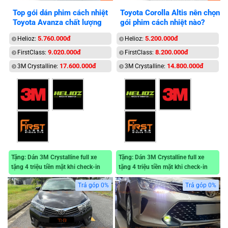
Top gói dán phim cách nhiệt
Toyota Corolla Altis nên chọn
Toyota Avanza chất lượng
gói phim cách nhiệt nào?
5.760.000đ
5.200.000đ
Helioz:
Helioz:
9.020.000đ
8.200.000đ
FirstClass:
FirstClass:
17.600.000đ
14.800.000đ
3M Crystalline:
3M Crystalline:
Tặng: Dán 3M Crystalline full xe
Tặng: Dán 3M Crystalline full xe
tặng 4 triệu tiền mặt khi check-in
tặng 4 triệu tiền mặt khi check-in
Trả góp 0%
Trả góp 0%