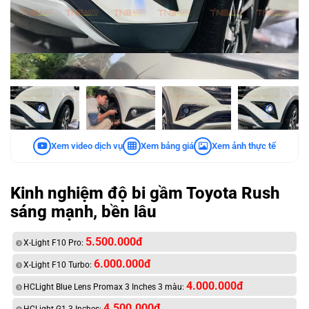
Xem video dịch vụ
Xem bảng giá
Xem ảnh thực tế
Kinh nghiệm độ bi gầm Toyota Rush
sáng mạnh, bền lâu
5.500.000đ
X-Light F10 Pro:
6.000.000đ
X-Light F10 Turbo:
4.000.000đ
HCLight Blue Lens Promax 3 Inches 3 màu:
4.500.000đ