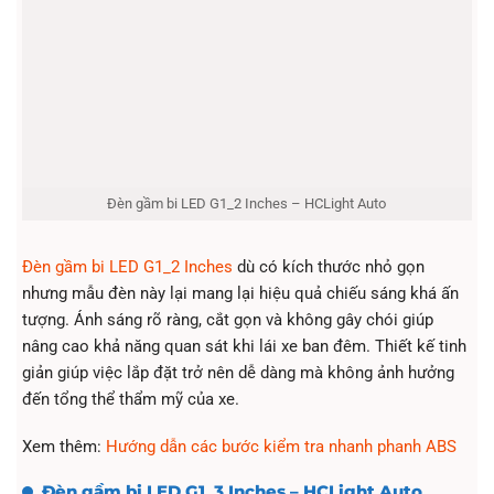
Đèn gầm bi LED G1_2 Inches – HCLight Auto
Đèn gầm bi LED G1_2 Inches
dù có kích thước nhỏ gọn
nhưng mẫu đèn này lại mang lại hiệu quả chiếu sáng khá ấn
tượng. Ánh sáng rõ ràng, cắt gọn và không gây chói giúp
nâng cao khả năng quan sát khi lái xe ban đêm. Thiết kế tinh
giản giúp việc lắp đặt trở nên dễ dàng mà không ảnh hưởng
đến tổng thể thẩm mỹ của xe.
Xem thêm:
Hướng dẫn các bước kiểm tra nhanh phanh ABS
Đèn gầm bi LED G1_3 Inches – HCLight Auto