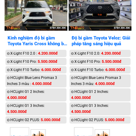
Kinh nghiệm độ bi gầm
Độ bi gầm Toyota Veloz: Giải
Toyota Yaris Cross không bị
pháp tăng sáng hiệu quả
lỗi điện
4.200.000đ
4.200.000đ
X-Light F10 2.0 :
X-Light F10 2.0:
5.500.000đ
5.500.000đ
X-Light F10 Pro:
X-Light F10 Pro:
6.000.000đ
6.000.000đ
X-Light F10 Turbo:
X-Light F10 Turbo:
HCLight Blue Lens Promax 3
HCLight Blue Lens Promax 3
4.000.000đ
4.000.000đ
Inches 3 màu :
Inches 3 màu:
HCLight G1 2 Inches:
HCLight G1 2 Inches:
4.000.000đ
4.000.000đ
HCLight G1 3 Inches:
HCLight G1 3 Inches:
4.500.000đ
4.500.000đ
5.000.000đ
5.000.000đ
HCLight G2 PLUS:
HCLight G2 PLUS: