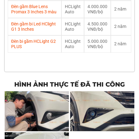
Đèn gầm Blue Lens
HCLight
4.000.000
2 năm
Promax 3 Inches 3 màu
Auto
VNĐ/bộ
Đèn gầm bi Led HClight
HCLight
4.500.000
2 năm
G1 3 Inches
Auto
VNĐ/bộ
Đèn bi gầm HCLight G2
HCLight
5.000.000
2 năm
PLUS
Auto
VNĐ/bộ
HÌNH ẢNH THỰC TẾ ĐÃ THI CÔNG