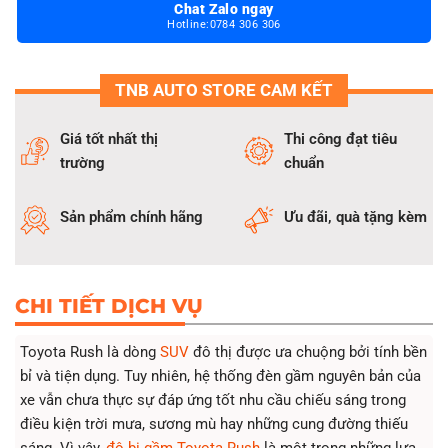
Chat Zalo ngay
Tăng thẩm mỹ xe tạo điểm nhấn hiện đại và đậm chất cá
Hotline:0784 306 306
nhân.
Có nhiều dòng đèn từ phổ thông đến cao cấp, giá dao động
từ 4 – 6 triệu đồng/bộ, bảo hành chính hãng 2 năm.
TNB AUTO STORE CAM KẾT
Được tư vấn chọn cấu hình phù hợp nhu cầu của khách
hàng
Giá tốt nhất thị
Thi công đạt tiêu
Sử dụng pat đèn theo xe – thi công nhanh gọn
trường
chuẩn
Kỹ thuật viên giàu kinh nghiệm bảo đảm tính thẩm mỹ và an
toàn sau khi độ.
Sản phẩm chính hãng
Ưu đãi, quà tặng kèm
CHI TIẾT DỊCH VỤ
Toyota Rush là dòng
SUV
đô thị được ưa chuộng bởi tính bền
bỉ và tiện dụng. Tuy nhiên, hệ thống đèn gầm nguyên bản của
xe vẫn chưa thực sự đáp ứng tốt nhu cầu chiếu sáng trong
điều kiện trời mưa, sương mù hay những cung đường thiếu