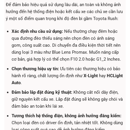
Để đảm bảo hiệu quả sử dụng lâu dài, an toàn và không ảnh
hưởng đến hệ thống điện hoặc kết cấu xe các chủ xe cần lưu
ý một số điểm quan trọng khi độ đèn bi gầm Toyota Rush:
Xác định nhu cầu sử dụng:
Nếu thường chạy đêm hoặc
qua đường đèo thiếu sáng nên chọn đèn có ánh sáng
gom, công suất cao. Di chuyển đa điều kiện thời tiết nên
dùng loại 3 màu như Blue Lens Promax. Muốn nâng cấp
cơ bản, giá hợp lý có thể chọn F10 2.0 hoặc G1_2 Inches.
Chọn thương hiệu uy tín:
Ưu tiên các thương hiệu có bảo
hành rõ ràng, chất lượng ổn định như
X-Light
hay
HCLight
Auto
.
Đảm bảo lắp đặt đúng kỹ thuật:
Không cắt nối dây điện,
giữ nguyên kết cấu xe. Lắp đặt đúng sẽ không gây chói và
đảm bảo an toàn khi lái xe.
Tương thích hệ thống điện, không ảnh hưởng đăng kiểm:
Chọn loại đèn có driver ổn định, tản nhiệt tốt. Không dùng
loại công suất quá cao dễ ảnh hưởng đăng kiểm.