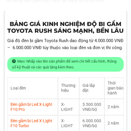
hệ thống đèn gầm một cách dễ dàng và tối ưu hơn.
BẢNG GIÁ KINH NGHIỆM ĐỘ BI GẦM
TOYOTA RUSH SÁNG MẠNH, BỀN LÂU
Giá độ đèn bi gầm Toyota Rush dao động từ 4.000.000 VNĐ
– 6.000.000 VNĐ tùy thuộc vào loại đèn và đơn vị thi công.
Mẹo: Nhấp vào tên sản phẩm để xem chi tiết cấu hình, thông
số kỹ thuật và các quà tặng kèm theo.
Thời
Thương
Giá lắp
Loại đèn
gian bảo
hiệu
đặt
hành
Đèn gầm bi Led X-Light
X-
5.500.000
2 năm
F10 Pro
LIGHT
VNĐ/bộ
Đèn gầm bi Led X-Light
X-
6.000.000
2 năm
F10 Turbo
LIGHT
VNĐ/bộ