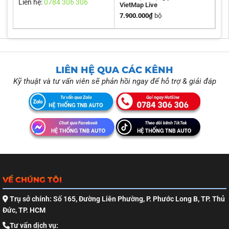
Liên hệ:
0784 306 306
VietMap Live
7.900.000
₫
bộ
LIÊN HỆ QUA CÁC KÊNH
Kỹ thuật và tư vấn viên sẽ phản hồi ngay để hỗ trợ & giải đáp
VỀ CHÚNG TÔI
Trụ sở chính: Số 165, Đường Liên Phường, P. Phước Long B, TP. Thủ
Đức, TP. HCM
Tư vấn dịch vụ: