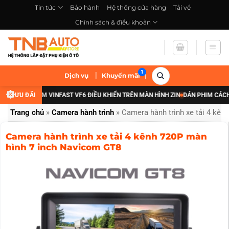
Bỏ
Tin tức
Bảo hành
Hệ thống cửa hàng
Tải về
qua
Chính sách & điều khoản
nội
dung
|
|
Dịch vụ
Khuyến mãi
ĐÈN GẦM VINFAST VF6 ĐIỀU KHIỂN TRÊN MÀN HÌNH ZIN
ƯU ĐÃI
DÁN PHIM CÁCH NHIỆT 
Trang chủ
»
Camera hành trình
»
Camera hành trình xe tải 4 kê
Camera hành trình xe tải 4 kênh 720P màn
hình 7 inch Navicom GT8