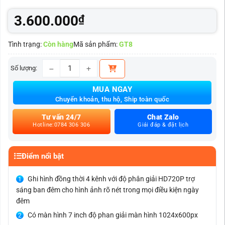
3.600.000
₫
Tình trạng:
Còn hàng
Mã sản phẩm:
GT8
Số lượng:
Camera hành trình xe tải 4 kênh 720P màn hình 7 inc
MUA NGAY
Chuyển khoản, thu hộ, Ship toàn quốc
Tư vấn 24/7
Chat Zalo
Hotline:0784 306 306
Giải đáp & đặt lịch
Điểm nổi bật
Ghi hình đồng thời 4 kênh với độ phân giải HD720P trợ
sáng ban đêm cho hình ảnh rõ nét trong mọi điều kiện ngày
đêm
Có màn hình 7 inch độ phan giải màn hình 1024x600px