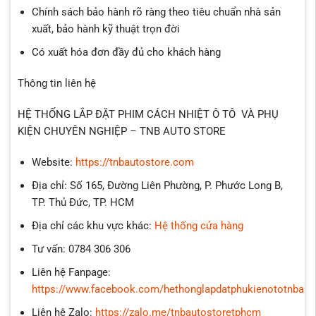
Chính sách bảo hành rõ ràng theo tiêu chuẩn nhà sản
xuất, bảo hành kỹ thuật trọn đời
Có xuất hóa đơn đầy đủ cho khách hàng
Thông tin liên hệ
HỆ THỐNG LẮP ĐẶT PHIM CÁCH NHIỆT Ô TÔ VÀ PHỤ
KIỆN CHUYÊN NGHIỆP – TNB AUTO STORE
Website:
https://tnbautostore.com
Địa chỉ: Số 165, Đường Liên Phường, P. Phước Long B,
TP. Thủ Đức, TP. HCM
Địa chỉ các khu vực khác:
Hệ thống cửa hàng
Tư vấn: 0784 306 306
Liên hệ Fanpage:
https://www.facebook.com/hethonglapdatphukienototnbaut
Liên hệ Zalo:
https://zalo.me/tnbautostoretphcm