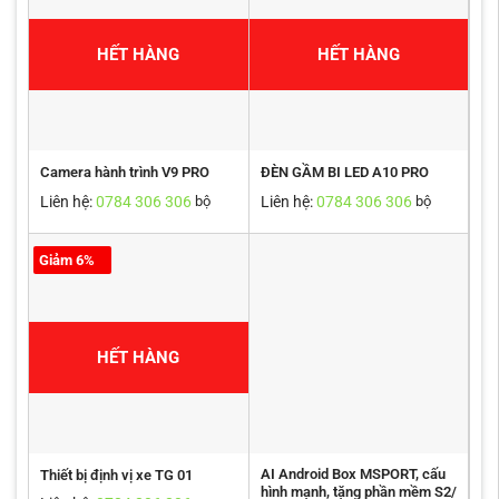
HẾT HÀNG
HẾT HÀNG
Camera hành trình V9 PRO
ĐÈN GẦM BI LED A10 PRO
Liên hệ:
0784 306 306
Liên hệ:
0784 306 306
bộ
bộ
Giảm 6%
HẾT HÀNG
AI Android Box MSPORT, cấu
Thiết bị định vị xe TG 01
hình mạnh, tặng phần mềm S2/