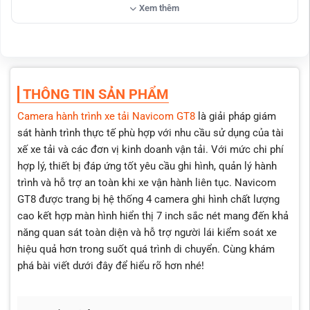
Khi tài xế cài số lùi (số R) thiết bị sẽ ngay lập tức hiển thị
Xem thêm
hình ảnh phía sau trên toàn màn hình
Có chế độ camera cập lè hiển thị hình ảnh trên màn hình
theo xi nhan trái/phải
THÔNG TIN SẢN PHẨM
Camera hành trình xe tải Navicom GT8
là giải pháp giám
sát hành trình thực tế phù hợp với nhu cầu sử dụng của tài
xế xe tải và các đơn vị kinh doanh vận tải. Với mức chi phí
hợp lý, thiết bị đáp ứng tốt yêu cầu ghi hình, quản lý hành
trình và hỗ trợ an toàn khi xe vận hành liên tục. Navicom
GT8 được trang bị hệ thống 4 camera ghi hình chất lượng
cao kết hợp màn hình hiển thị 7 inch sắc nét mang đến khả
năng quan sát toàn diện và hỗ trợ người lái kiểm soát xe
hiệu quả hơn trong suốt quá trình di chuyển. Cùng khám
phá bài viết dưới đây để hiểu rõ hơn nhé!