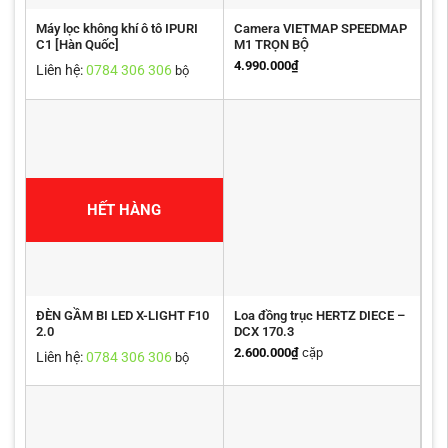
Máy lọc không khí ô tô IPURI
Camera VIETMAP SPEEDMAP
C1 [Hàn Quốc]
M1 TRỌN BỘ
4.990.000
₫
Liên hệ:
0784 306 306
bộ
HẾT HÀNG
ĐÈN GẦM BI LED X-LIGHT F10
Loa đồng trục HERTZ DIECE –
2.0
DCX 170.3
2.600.000
₫
cặp
Liên hệ:
0784 306 306
bộ