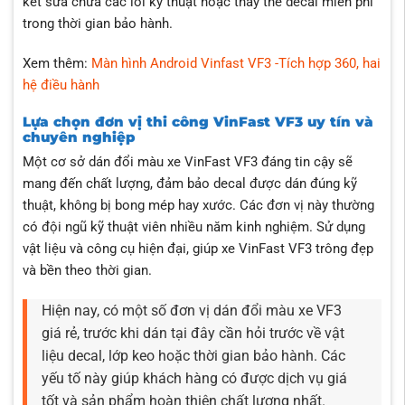
kết sửa chữa các lỗi kỹ thuật hoặc thay thế decal miễn phí
trong thời gian bảo hành.
Xem thêm:
Màn hình Android Vinfast VF3 -Tích hợp 360, hai
hệ điều hành
Lựa chọn đơn vị thi công VinFast VF3 uy tín và
chuyên nghiệp
Một cơ sở dán đổi màu xe VinFast VF3 đáng tin cậy sẽ
mang đến chất lượng, đảm bảo decal được dán đúng kỹ
thuật, không bị bong mép hay xước. Các đơn vị này thường
có đội ngũ kỹ thuật viên nhiều năm kinh nghiệm. Sử dụng
vật liệu và công cụ hiện đại, giúp xe VinFast VF3 trông đẹp
và bền theo thời gian.
Hiện nay, có một số đơn vị dán đổi màu xe VF3
giá rẻ, trước khi dán tại đây cần hỏi trước về vật
liệu decal, lớp keo hoặc thời gian bảo hành. Các
yếu tố này giúp khách hàng có được dịch vụ giá
tốt và sản phẩm hoàn thiện chất lượng nhất.