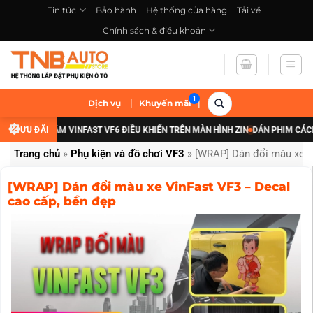
Bỏ
Tin tức
Bảo hành
Hệ thống cửa hàng
Tải về
qua
Chính sách & điều khoản
nội
dung
|
|
Dịch vụ
Khuyến mãi
 ĐÈN GẦM VINFAST VF6 ĐIỀU KHIỂN TRÊN MÀN HÌNH ZIN
ƯU ĐÃI
DÁN PHIM CÁCH NHIỆT 
Trang chủ
»
Phụ kiện và đồ chơi VF3
»
[WRAP] Dán đổi màu xe V
[WRAP] Dán đổi màu xe VinFast VF3 – Decal
cao cấp, bền đẹp