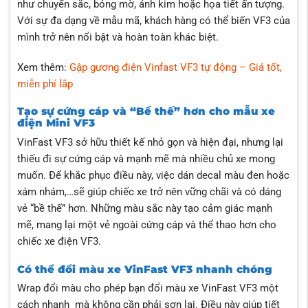
như chuyển sắc, bóng mờ, ánh kim hoặc họa tiết ấn tượng.
Với sự đa dạng về mẫu mã, khách hàng có thể biến VF3 của
mình trở nên nổi bật và hoàn toàn khác biệt.
Xem thêm:
Gập gương điện Vinfast VF3 tự động – Giá tốt,
miễn phí lắp
Tạo sự cứng cáp và “Bề thế” hơn cho mẫu xe
điện Mini VF3
VinFast VF3 sở hữu thiết kế nhỏ gọn và hiện đại, nhưng lại
thiếu đi sự cứng cáp và mạnh mẽ mà nhiều chủ xe mong
muốn. Để khắc phục điều này, việc dán decal màu đen hoặc
xám nhám,…sẽ giúp chiếc xe trở nên vững chãi và có dáng
vẻ “bề thế” hơn. Những màu sắc này tạo cảm giác mạnh
mẽ, mang lại một vẻ ngoài cứng cáp và thể thao hơn cho
chiếc xe điện VF3.
Có thể đổi màu xe VinFast VF3 nhanh chóng
Wrap đổi màu cho phép bạn đổi màu xe VinFast VF3 một
cách nhanh mà không cần phải sơn lại. Điều này giúp tiết