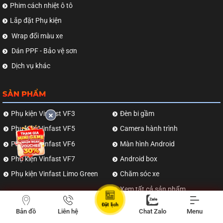
Phim cách nhiệt ô tô
Lắp đặt Phụ kiện
Wrap đổi màu xe
Dán PPF - Bảo vệ sơn
Dịch vụ khác
SẢN PHẨM
Phụ kiện Vinfast VF3
Đèn bi gầm
Phụ kiện Vinfast VF5
Camera hành trình
Phụ kiện Vinfast VF6
Màn hình Android
Phụ kiện Vinfast VF7
Android box
Phụ kiện Vinfast Limo Green
Chăm sóc xe
Xem tất cả sản phẩm
Đặt lịch
Bản đồ
Liên hệ
Chat Zalo
Menu
CHỨNG NHẬN & XÁC MINH