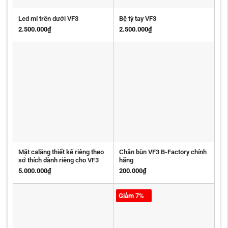
Led mí trên dưới VF3
Bệ tỳ tay VF3
2.500.000
₫
2.500.000
₫
Mặt calăng thiết kế riêng theo
Chắn bùn VF3 B-Factory chính
sở thích dành riêng cho VF3
hãng
5.000.000
₫
200.000
₫
Giảm 7%