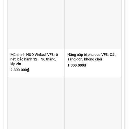
Màn hình HUD Vinfast VF3 rõ
Nâng cấp bi pha cos VF3: Cắt
nét, bảo hành 12 – 36 tháng,
sáng gọn, không chói
lắp zin
1.300.000
₫
2.300.000
₫