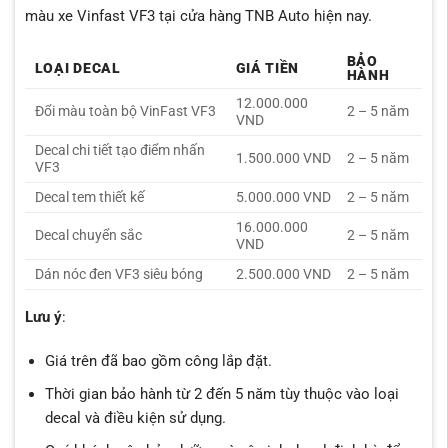
màu xe Vinfast VF3 tại cửa hàng TNB Auto hiện nay.
BẢO
LOẠI DECAL
GIÁ TIỀN
HÀNH
12.000.000
Đổi màu toàn bộ VinFast VF3
2 – 5 năm
VND
Decal chi tiết tạo điểm nhấn
1.500.000 VND
2 – 5 năm
VF3
Decal tem thiết kế
5.000.000 VND
2 – 5 năm
16.000.000
Decal chuyển sắc
2 – 5 năm
VND
Dán nóc đen VF3 siêu bóng
2.500.000 VND
2 – 5 năm
Lưu ý
:
Giá trên đã bao gồm công lắp đặt.
Thời gian bảo hành từ 2 đến 5 năm tùy thuộc vào loại
decal và điều kiện sử dụng.