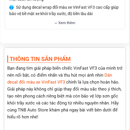
Sử dụng decal wrap đổi màu xe VinFast VF3 cao cấp giúp
bảo vệ bề mặt xe khỏi trầy xước, độ bền lâu dài
Đa dạng màu, đảm bảo có loại màu độc nhất vô nhị cho
Xem thêm
VF3
Giá cả dịch vụ minh bạch, công khai và đảm bảo mức giá
hợp lý cho việc dán đổi màu xe VinFast VF3.
Đội ngũ kỹ thuật viên có nhiều năm kinh nghiệm, đảm bảo
quy trình dán wrap đổi màu VinFast VF3 chính xác, không bọt
THÔNG TIN SẢN PHẨM
khí hay nếp nhăn
Bạn đang tìm giải pháp biến chiếc VinFast VF3 của mình trở
Quy trình thi công dán đổi màu VinFast VF3 nhanh chóng
nên nổi bật, có điểm nhấn và thu hút mọi ánh nhìn
Dán
và chuyên nghiệp
decal đổi màu xe VinFast VF3
chính là lựa chọn hoàn hảo.
Dịch vụ linh hoạt, có thể dán decal đổi màu VinFast VF3
Giải pháp này không chỉ giúp thay đổi màu sắc theo ý thích,
cho nhiều chi tiết trên xe như cản, gương, cửa và các bộ phận
tạo nên phong cách riêng biệt mà còn bảo vệ lớp sơn gốc
khác theo yêu cầu.
khỏi trầy xước và các tác động từ nhiều nguyên nhân. Hãy
Chính sách bảo hành uy tín và đầy đủ khi dán đổi màu xe
cùng TNB Auto Store khám phá ngay bài viết bên dưới để
VinFast VF3
hiểu rõ hơn nhé!
Dịch vụ tư vấn miễn phí giúp khách hàng chọn lựa loại
decal phù hợp với VinFast VF3 của mình.