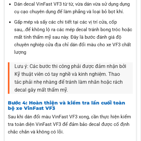
Dán decal VinFast VF3 từ từ, vừa dán vừa sử dụng dụng
cụ cạo chuyên dụng để làm phẳng và loại bỏ bọt khí.
Gấp mép và sấy các chi tiết tại các vị trí cửa, cốp
sau,..để không lộ ra các mép decal tránh bong tróc hoặc
mất tính thẩm mỹ sau này. Đây là bước đánh giá độ
chuyên nghiệp cửa địa chỉ dán đổi màu cho xe VF3 chất
lượng
Lưu ý: Các bước thi công phải được đảm nhận bởi
Kỹ thuật viên có tay nghề và kinh nghiệm. Thao
tác phải nhẹ nhàng để tránh làm nhăn hoặc rách
decal gây mất thẩm mỹ.
Bước 4: Hoàn thiện và kiểm tra lần cuối toàn
bộ xe VinFast VF3
Sau khi dán đổi màu VinFast VF3 xong, cần thực hiện kiểm
tra toàn diện VinFast VF3 để đảm bảo decal được cố định
chắc chắn và không có lỗi.