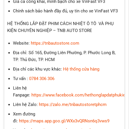
Giá cả công khai, minh bạch cho xe VinFast VF3
Chính sách bảo hành đầy đủ, uy tín cho xe VinFast VF3
HỆ THỐNG LẮP ĐẶT PHIM CÁCH NHIỆT Ô TÔ VÀ PHỤ
KIỆN CHUYÊN NGHIỆP – TNB AUTO STORE
Website:
https://tnbautostore.com
Địa chỉ: Số 165, Đường Liên Phường, P. Phước Long B,
TP. Thủ Đức, TP. HCM
Địa chỉ các khu vực khác:
Hệ thống cửa hàng
Tư vấn :
0784 306 306
Liên hệ
Fanpage:
https://www.facebook.com/hethonglapdatphukien
Liên hệ Zalo:
https://zalo.me/tnbautostoretphcm
Xem đường
đi:
https://maps.app.goo.gl/WXx3vQRNsn6q3vws9