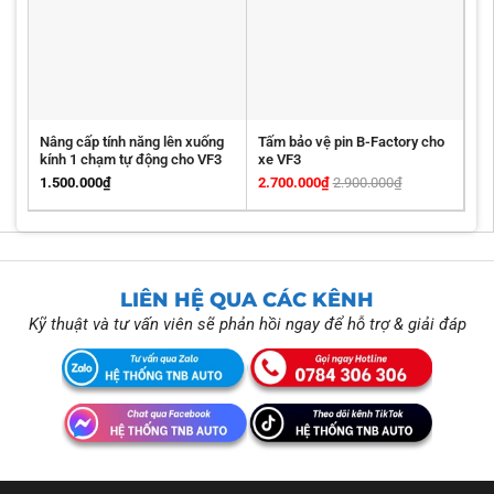
Nâng cấp tính năng lên xuống
Tấm bảo vệ pin B-Factory cho
kính 1 chạm tự động cho VF3
xe VF3
1.500.000
₫
2.700.000
₫
2.900.000
₫
LIÊN HỆ QUA CÁC KÊNH
Kỹ thuật và tư vấn viên sẽ phản hồi ngay để hỗ trợ & giải đáp