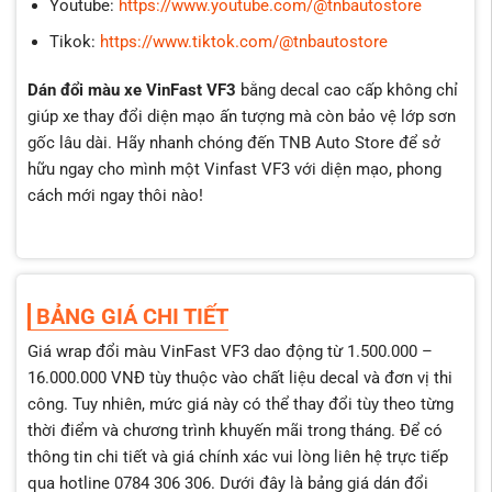
Youtube:
https://www.youtube.com/@tnbautostore
Tikok:
https://www.tiktok.com/@tnbautostore
Dán đổi màu xe VinFast VF3
bằng decal cao cấp không chỉ
giúp xe thay đổi diện mạo ấn tượng mà còn bảo vệ lớp sơn
gốc lâu dài. Hãy nhanh chóng đến TNB Auto Store để sở
hữu ngay cho mình một Vinfast VF3 với diện mạo, phong
cách mới ngay thôi nào!
BẢNG GIÁ CHI TIẾT
Giá wrap đổi màu VinFast VF3 dao động từ 1.500.000 –
16.000.000 VNĐ tùy thuộc vào chất liệu decal và đơn vị thi
công. Tuy nhiên, mức giá này có thể thay đổi tùy theo từng
thời điểm và chương trình khuyến mãi trong tháng. Để có
thông tin chi tiết và giá chính xác vui lòng liên hệ trực tiếp
qua hotline 0784 306 306. Dưới đây là bảng giá dán đổi