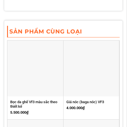
SẢN PHẨM CÙNG LOẠI
Bọc da ghế Vf3 màu sắc theo
Giá nóc (baga nóc) VF3
thiết kế
4.000.000
₫
5.500.000
₫