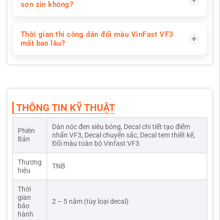
sơn zin không?
Thời gian thi công dán đổi màu VinFast VF3
mất bao lâu?
THÔNG TIN KỸ THUẬT
Dán nóc đen siêu bóng, Decal chi tiết tạo điểm
Phiên
nhấn VF3, Decal chuyển sắc, Decal tem thiết kế,
Bản
Đổi màu toàn bộ Vinfast VF3
Thương
TNB
hiệu
Thời
gian
2 – 5 năm (tùy loại decal)
bảo
hành