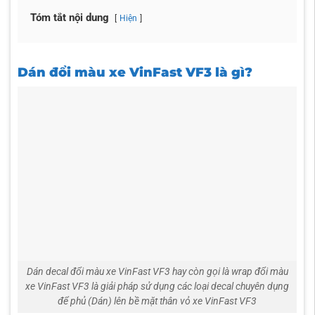
Dịch vụ chăm sóc khách hàng tận tâm, hỗ trợ khách hàng
Tóm tắt nội dung
Hiện
trong việc bảo dưỡng và duy trì lớp decal sau khi wrap đổi
màu VinFast VF3.
Sử dụng decal wrap đổi màu xe VinFast VF3 cao cấp giúp
Dán đổi màu xe VinFast VF3 là gì?
bảo vệ bề mặt xe khỏi trầy xước, độ bền lâu dài
Dán decal đổi màu xe VinFast VF3 hay còn gọi là wrap đổi màu
xe VinFast VF3 là giải pháp sử dụng các loại decal chuyên dụng
để phủ (Dán) lên bề mặt thân vỏ xe VinFast VF3