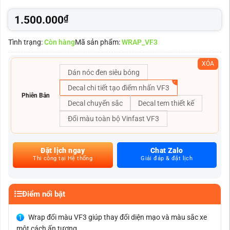
1.500.000
₫
Tình trạng:
Còn hàng
Mã sản phẩm:
WRAP_VF3
XÓA
Dán nóc đen siêu bóng
Decal chi tiết tạo điểm nhấn VF3
Phiên Bản
Decal chuyển sắc
Decal tem thiết kế
Đổi màu toàn bộ Vinfast VF3
Đặt lịch ngay
Chat Zalo
Thi công tại Hệ thống
Giải đáp & đặt lịch
Điểm nổi bật
Wrap đổi màu VF3 giúp thay đổi diện mạo và màu sắc xe
một cách ấn tượng