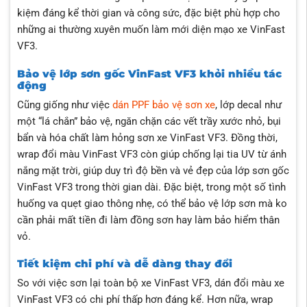
kiệm đáng kể thời gian và công sức, đặc biệt phù hợp cho
những ai thường xuyên muốn làm mới diện mạo xe VinFast
VF3.
Bảo vệ lớp sơn gốc VinFast VF3 khỏi nhiều tác
động
Cũng giống như việc
dán PPF bảo vệ sơn xe
, lớp decal như
một “lá chắn” bảo vệ, ngăn chặn các vết trầy xước nhỏ, bụi
bẩn và hóa chất làm hỏng sơn xe VinFast VF3. Đồng thời,
wrap đổi màu VinFast VF3 còn giúp chống lại tia UV từ ánh
nắng mặt trời, giúp duy trì độ bền và vẻ đẹp của lớp sơn gốc
VinFast VF3 trong thời gian dài. Đặc biệt, trong một số tình
huống va quẹt giao thông nhẹ, có thể bảo vệ lớp sơn mà ko
cần phải mất tiền đi làm đồng sơn hay làm bảo hiểm thân
vỏ.
Tiết kiệm chi phí và dễ dàng thay đổi
So với việc sơn lại toàn bộ xe VinFast VF3, dán đổi màu xe
VinFast VF3 có chi phí thấp hơn đáng kể. Hơn nữa, wrap