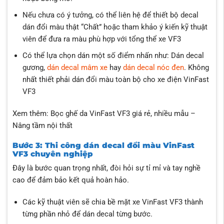
Nếu chưa có ý tưởng, có thể liên hệ để thiết bộ decal
dán đổi màu thật “Chất” hoặc tham khảo ý kiến kỹ thuật
viên để đưa ra màu phù hợp với tổng thể xe VF3
Có thể lựa chọn dán một số điểm nhấn như: Dán decal
gương,
dán decal mâm xe
hay
dán decal nóc đen
. Không
nhất thiết phải dán đổi màu toàn bộ cho xe điện VinFast
VF3
Xem thêm: Bọc ghế da VinFast VF3 giá rẻ, nhiều mẫu –
Nâng tầm nội thất
Bước 3: Thi công dán decal đổi màu VinFast
VF3 chuyên nghiệp
Đây là bước quan trọng nhất, đòi hỏi sự tỉ mỉ và tay nghề
cao để đảm bảo kết quả hoàn hảo.
Các kỹ thuật viên sẽ chia bề mặt xe VinFast VF3 thành
từng phần nhỏ để dán decal từng bước.