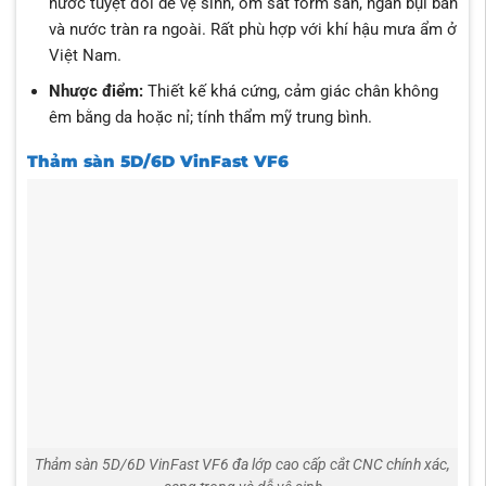
nước tuyệt đối dễ vệ sinh, ôm sát form sàn, ngăn bụi bẩn
và nước tràn ra ngoài. Rất phù hợp với khí hậu mưa ẩm ở
Việt Nam.
Nhược điểm:
Thiết kế khá cứng, cảm giác chân không
êm bằng da hoặc nỉ; tính thẩm mỹ trung bình.
Thảm sàn 5D/6D VinFast VF6
Thảm sàn 5D/6D VinFast VF6 đa lớp cao cấp cắt CNC chính xác,