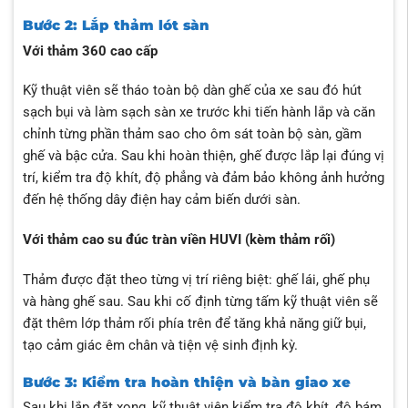
Bước 2: Lắp thảm lót sàn
Với thảm 360 cao cấp
Kỹ thuật viên sẽ tháo toàn bộ dàn ghế của xe sau đó hút
sạch bụi và làm sạch sàn xe trước khi tiến hành lắp và căn
chỉnh từng phần thảm sao cho ôm sát toàn bộ sàn, gầm
ghế và bậc cửa. Sau khi hoàn thiện, ghế được lắp lại đúng vị
trí, kiểm tra độ khít, độ phẳng và đảm bảo không ảnh hưởng
đến hệ thống dây điện hay cảm biến dưới sàn.
Với thảm cao su đúc tràn viền HUVI (kèm thảm rối)
Thảm được đặt theo từng vị trí riêng biệt: ghế lái, ghế phụ
và hàng ghế sau. Sau khi cố định từng tấm kỹ thuật viên sẽ
đặt thêm lớp thảm rối phía trên để tăng khả năng giữ bụi,
tạo cảm giác êm chân và tiện vệ sinh định kỳ.
Bước 3: Kiểm tra hoàn thiện và bàn giao xe
Sau khi lắp đặt xong, kỹ thuật viên kiểm tra độ khít, độ bám