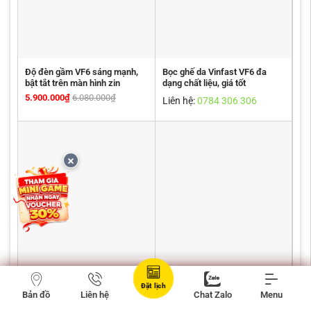
Độ đèn gầm VF6 sáng mạnh,
Bọc ghế da Vinfast VF6 đa
bật tắt trên màn hình zin
dạng chất liệu, giá tốt
5.900.000
₫
6.080.000
₫
Liên hệ:
0784 306 306
Bọc vô lăng cho VF3 theo màu
Cốp điện Vinfast VF6 đóng mở
sắc thiết kế
tiện lợi, lắp zin theo xe 100%
Đặt lịch
Bản đồ
Liên hệ
Chat Zalo
Menu
2.500.000
₫
9.612.000
₫