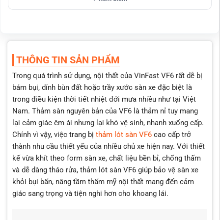
Chống nước, chống bụi, chống trơn trượt, có khóa cố định
an toàn.
Tặng thảm rối giữ bụi, dễ tháo rửa.
Bền đến 10 năm, không ẩm mốc, hỗ trợ giảm ồn.
THÔNG TIN SẢN PHẨM
Phù hợp: Người dùng thực dụng, di chuyển thường xuyên,
khí hậu ẩm ướt.
Trong quá trình sử dụng, nội thất của VinFast VF6 rất dễ bị
bám bụi, dính bùn đất hoặc trầy xước sàn xe đặc biệt là
Thảm lót sàn 360 VF6
trong điều kiện thời tiết nhiệt đới mưa nhiều như tại Việt
Phủ kín toàn sàn, hốc ghế, bậc cửa.
Nam. Thảm sàn nguyên bản của VF6 là thảm nỉ tuy mang
May thủ công tỉ mỉ, chỉ nổi sang trọng.
lại cảm giác êm ái nhưng lại khó vệ sinh, nhanh xuống cấp.
Chính vì vậy, việc trang bị
thảm lót sàn VF6
cao cấp trở
Cách âm, cách nhiệt, chống trượt vượt trội.
thành nhu cầu thiết yếu của nhiều chủ xe hiện nay. Với thiết
Dễ tháo vệ sinh từng phần.
kế vừa khít theo form sàn xe, chất liệu bền bỉ, chống thấm
Phù hợp: Chủ xe thích sang trọng, thẩm mỹ, bảo vệ toàn
và dễ dàng tháo rửa, thảm lót sàn VF6 giúp bảo vệ sàn xe
diện nội thất VF6.
khỏi bụi bẩn, nâng tầm thẩm mỹ nội thất mang đến cảm
giác sang trọng và tiện nghi hơn cho khoang lái.