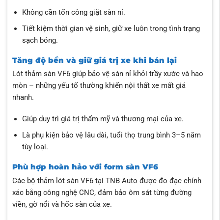
Không cần tốn công giặt sàn nỉ.
Tiết kiệm thời gian vệ sinh, giữ xe luôn trong tình trạng
sạch bóng.
Tăng độ bền và giữ giá trị xe khi bán lại
Lót thảm sàn VF6 giúp bảo vệ sàn nỉ khỏi trầy xước và hao
mòn – những yếu tố thường khiến nội thất xe mất giá
nhanh.
Giúp duy trì giá trị thẩm mỹ và thương mại của xe.
Là phụ kiện bảo vệ lâu dài, tuổi thọ trung bình 3–5 năm
tùy loại.
Phù hợp hoàn hảo với form sàn VF6
Các bộ thảm lót sàn VF6 tại TNB Auto được đo đạc chính
xác bằng công nghệ CNC, đảm bảo ôm sát từng đường
viền, gờ nổi và hốc sàn của xe.