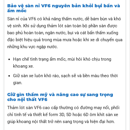
Bảo vệ sàn nỉ VF6 nguyên bản khỏi bụi bẩn và
ẩm mốc
Sàn nỉ của VF6 có khả năng thấm nước, dễ bám bùn và khó
vệ sinh. Khi sử dụng thảm lót sàn toàn bộ phần sàn được
bao phủ hoàn toàn, ngăn nước, bụi và cát bẩn thấm xuống
đặc biệt hiệu quả trong mùa mưa hoặc khi xe di chuyển qua
những khu vực ngập nước.
Hạn chế tình trạng ẩm mốc, mùi hôi khó chịu trong
khoang xe.
Giữ sàn xe luôn khô ráo, sạch sẽ và bền màu theo thời
gian.
Giữ gìn thẩm mỹ và nâng cao sự sang trọng
cho nội thất VF6
Thảm lót sàn VF6 cao cấp thường có đường may nổi, phối
chỉ tinh tế và thiết kế form 3D, 5D hoặc 6D ôm khít sàn xe
giúp khoang nội thất trở nên sang trọng và hiện đại hơn.