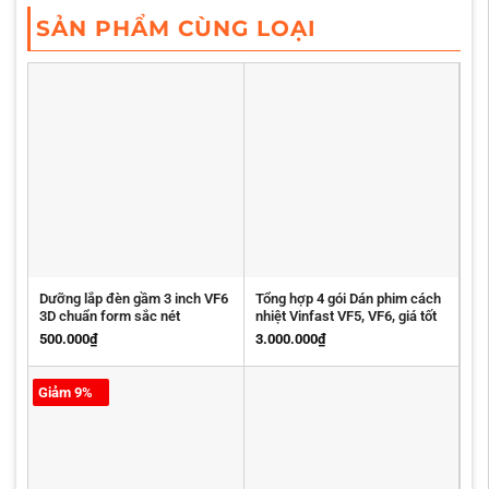
SẢN PHẨM CÙNG LOẠI
Dưỡng lắp đèn gầm 3 inch VF6
Tổng hợp 4 gói Dán phim cách
3D chuẩn form sắc nét
nhiệt Vinfast VF5, VF6, giá tốt
500.000
₫
3.000.000
₫
Giảm 9%