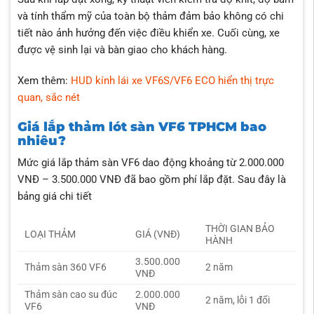
và tính thẩm mỹ của toàn bộ thảm đảm bảo không có chi
tiết nào ảnh hưởng đến việc điều khiển xe. Cuối cùng, xe
được vệ sinh lại và bàn giao cho khách hàng.
Xem thêm:
HUD kính lái xe VF6S/VF6 ECO hiển thị trực
quan, sắc nét
Giá lắp thảm lót sàn VF6 TPHCM bao
nhiêu?
Mức giá lắp thảm sàn VF6 dao động khoảng từ 2.000.000
VNĐ – 3.500.000 VNĐ đã bao gồm phí lắp đặt. Sau đây là
bảng giá chi tiết
THỜI GIAN BẢO
LOẠI THẢM
GIÁ (VNĐ)
HÀNH
3.500.000
Thảm sàn 360 VF6
2 năm
VNĐ
Thảm sàn cao su đúc
2.000.000
2 năm, lỗi 1 đổi
VF6
VNĐ