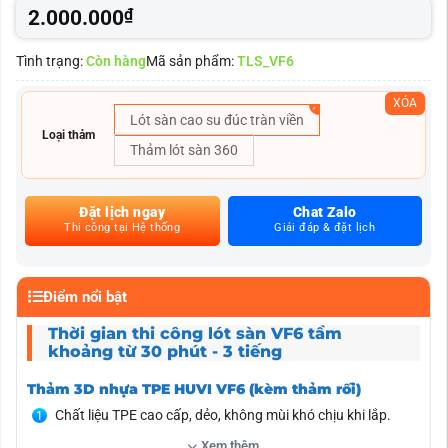
2.000.000
₫
Tình trạng:
Còn hàng
Mã sản phẩm:
TLS_VF6
XÓA
Lót sàn cao su đúc tràn viền
Loại thảm
Thảm lót sàn 360
Đặt lịch ngay
Chat Zalo
Thi công tại Hệ thống
Giải đáp & đặt lịch
Điểm nổi bật
Thời gian thi công lót sàn VF6 tầm
khoảng từ 30 phút - 3 tiếng
Thảm 3D nhựa TPE HUVI VF6 (kèm thảm rối)
Chất liệu TPE cao cấp, dẻo, không mùi khó chịu khi lắp.
Scan laser 3D, ôm khít sàn VF6, tràn viền bậc cửa.
Xem thêm