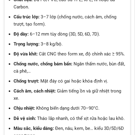
Carbon.
Cấu trúc lớp:
3–7 lớp (chống nước, cách âm, chống
trượt, tạo form).
Độ dày:
6–12 mm tùy dòng (3D, 5D, 6D, 7D).
Trọng lượng:
3–8 kg/bộ.
Độ vừa khít:
Cắt CNC theo form xe, độ chính xác ≥ 95%.
Chống nước, chống bám bẩn:
Ngăn thấm nước, bùn đất,
cà phê,…
Chống trượt:
Mặt đáy có gai hoặc khóa định vị.
Cách âm, cách nhiệt:
Giảm tiếng ồn và giữ nhiệt trong
xe.
Chịu nhiệt:
Không biến dạng dưới 70–90°C.
Dễ vệ sinh:
Tháo lắp nhanh, có thể xịt rửa hoặc lau khô.
Màu sắc, kiểu dáng:
Đen, nâu, kem, be… kiểu 3D/5D/6D