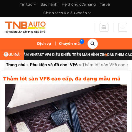
Bỏ
Tin tức
Bảo hành
Hệ thống cửa hàng
Tải về
qua
Chính sách & điều khoản
nội
dung
|
|
Dịch vụ
Khuyến mãi
 ĐÈN GẦM VINFAST VF6 ĐIỀU KHIỂN TRÊN MÀN HÌNH ZIN
ƯU ĐÃI
DÁN PHIM CÁCH NHIỆT 
Trang chủ
»
Phụ kiện và đồ chơi VF6
»
Thảm lót sàn VF6 cao cấ
Thảm lót sàn VF6 cao cấp, đa dạng mẫu mã