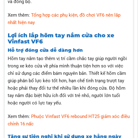
và đồng bộ.
Xem thêm:
Tổng hợp các phụ kiện, đồ chơi VF6 nên lắp
nhất hiện nay
Lợi ích lắp hõm tay nắm cửa cho xe
Vinfast VF6
Hỗ trợ đóng cửa dễ dàng hơn
Hõm tay nắm tạo thêm vị trí cầm chắc tay giúp người ngồi
trong xe kéo cửa về phía mình thuận tiện hơn so với việc
chỉ sử dụng các điểm bám nguyên bản. Thiết kế hõm cầm
giúp phân bổ lực kéo tốt hơn, hạn chế tình trạng trượt tay
hoặc phải thay đổi tư thế nhiều lần khi đóng cửa. Độ hõm
tay nắm đặc biệt hữu ích đối với trẻ nhỏ, người lớn tuổi
hoặc người có lực tay yếu.
Xem thêm:
Phuộc Vinfast VF6 rebound HT25 giảm xóc điều
chỉnh 16 nấc
Tăng sự tiện nghi khi sử dụng xe hằng ngày