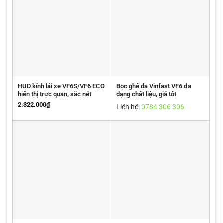
HUD kính lái xe VF6S/VF6 ECO
Bọc ghế da Vinfast VF6 đa
hiển thị trực quan, sắc nét
dạng chất liệu, giá tốt
2.322.000
₫
Liên hệ:
0784 306 306