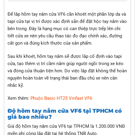
Để lắp hõm tay nắm cửa VF6 cần khoét một phần lớp da và
tapi cửa tại vị trí được xác định sẵn để đặt hộc tay nắm vào
bên trong. Đây là hạng mục có can thiệp trực tiếp lên chi
tiết cửa xe nên yêu cầu thao tác đo đạc chính xác, đường
cắt gọn và đúng kích thước của sản phẩm.
Sau khi khoét, hõm tay nắm sẽ được lắp cố định vào tapi
cửa, tạo thêm vị trí cầm nắm giúp người ngồi trong xe kéo
và đóng cửa thuận tiện hơn. Do việc lắp đặt không thể hoàn
nguyên hoàn toàn về trạng thái ban đầu chủ xe nên cân
nhắc kỹ.
Xem thêm:
Phuộc Basic HT25 Vinfast VF6
Độ hõm tay nắm cửa VF6 tại TPHCM có
giá bao nhiêu?
Giá độ hõm tay nắm cửa VF6 tại TPHCM là 1.200.000 VNĐ
miễn phí công lắp đặt tại hệ thống TNB Auto.