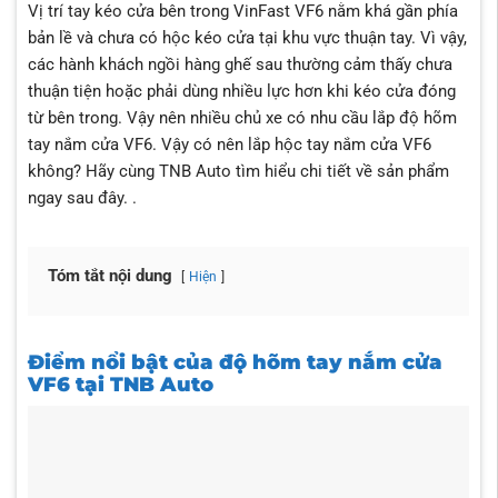
Phù hợp cho trẻ nhỏ, người lớn tuổi và người có lực tay
Vị trí tay kéo cửa bên trong VinFast VF6 nằm khá gần phía
yếu.
bản lề và chưa có hộc kéo cửa tại khu vực thuận tay. Vì vậy,
Phải khoét 1 lỗ trên cánh cửa để lắp
các hành khách ngồi hàng ghế sau thường cảm thấy chưa
thuận tiện hoặc phải dùng nhiều lực hơn khi kéo cửa đóng
từ bên trong. Vậy nên nhiều chủ xe có nhu cầu lắp độ hõm
tay nắm cửa VF6. Vậy có nên lắp hộc tay nắm cửa VF6
không? Hãy cùng TNB Auto tìm hiểu chi tiết về sản phẩm
ngay sau đây. .
Tóm tắt nội dung
Hiện
Điểm nổi bật của độ hõm tay nắm cửa
VF6 tại TNB Auto