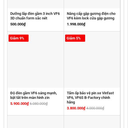
Dưỡng lắp đèn gầm 3 inch VF6
Nâng cấp gập gương điện cho
3D chuẩn form sắc nét
VF6 kèm lock cửa gập gương
500.000
₫
1.998.000
₫
Giảm 9%
Giảm 5%
Độ đèn gầm VF6 sáng mạnh,
Tấm ốp bảo vệ pin xe Vinfast
bật tắt trên màn hình zin
VF6, VF6S B-Factory chính
hãng
5.900.000
₫
6.080.000
₫
3.800.000
₫
4.000.000
₫