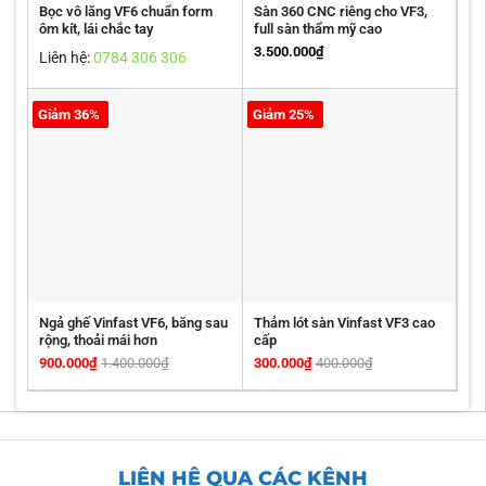
Bọc vô lăng VF6 chuẩn form
Sàn 360 CNC riêng cho VF3,
ôm kít, lái chắc tay
full sàn thẩm mỹ cao
3.500.000
₫
Liên hệ:
0784 306 306
Giảm 36%
Giảm 25%
Ngả ghế Vinfast VF6, băng sau
Thảm lót sàn Vinfast VF3 cao
rộng, thoải mái hơn
cấp
900.000
₫
1.400.000
₫
300.000
₫
400.000
₫
LIÊN HỆ QUA CÁC KÊNH