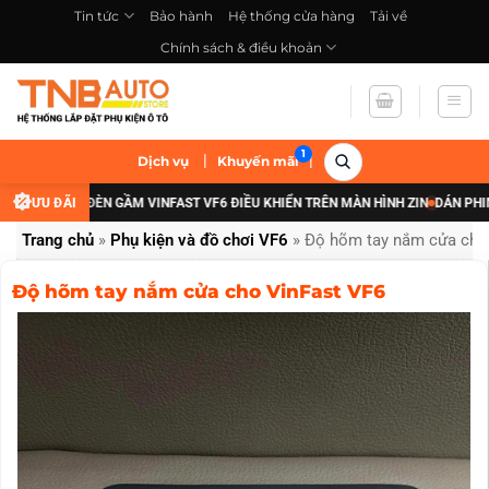
Bỏ
Tin tức
Bảo hành
Hệ thống cửa hàng
Tải về
qua
Chính sách & điều khoản
nội
dung
|
|
Dịch vụ
Khuyến mãi
ÂNG CẤP ĐÈN GẦM VINFAST VF6 ĐIỀU KHIỂN TRÊN MÀN HÌNH ZIN
ƯU ĐÃI
DÁN PHIM CÁC
Trang chủ
»
Phụ kiện và đồ chơi VF6
»
Độ hõm tay nắm cửa cho
Độ hõm tay nắm cửa cho VinFast VF6