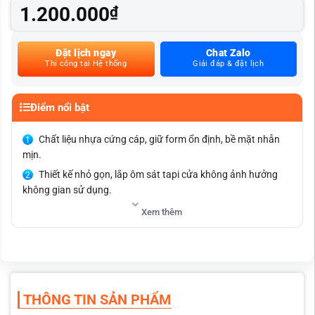
1.200.000
₫
Đặt lịch ngay
Chat Zalo
Thi công tại Hệ thống
Giải đáp & đặt lịch
Điểm nổi bật
Chất liệu nhựa cứng cáp, giữ form ổn định, bề mặt nhẵn
mịn.
Thiết kế nhỏ gọn, lắp ôm sát tapi cửa không ảnh hưởng
không gian sử dụng.
Kiểu dáng hài hòa đồng bộ với nội thất nguyên bản của
Xem thêm
VinFast VF6.
Tạo điểm cầm chắc tay, hỗ trợ đóng cửa dễ dàng và thuận
tiện hơn.
Giúp phân bổ lực kéo tốt, hạn chế trượt tay và thao tác
nhiều lần.
THÔNG TIN SẢN PHẨM