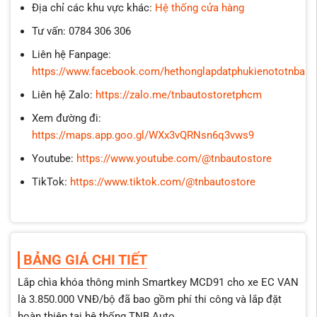
Địa chỉ các khu vực khác:
Hệ thống cửa hàng
Tư vấn: 0784 306 306
Liên hệ Fanpage:
https://www.facebook.com/hethonglapdatphukienototnbaut
Liên hệ Zalo:
https://zalo.me/tnbautostoretphcm
Xem đường đi:
https://maps.app.goo.gl/WXx3vQRNsn6q3vws9
Youtube:
https://www.youtube.com/@tnbautostore
TikTok:
https://www.tiktok.com/@tnbautostore
BẢNG GIÁ CHI TIẾT
Lắp chìa khóa thông minh Smartkey MCD91 cho xe EC VAN
là 3.850.000 VNĐ/bộ đã bao gồm phí thi công và lắp đặt
hoàn thiện tại hệ thống TNB Auto.