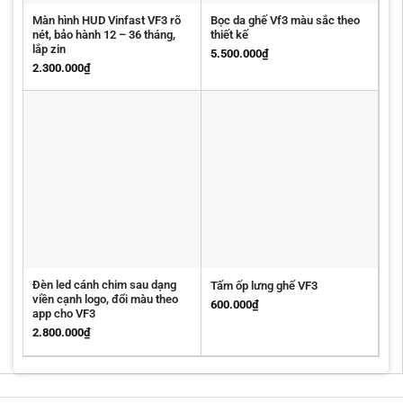
Màn hình HUD Vinfast VF3 rõ
Bọc da ghế Vf3 màu sắc theo
nét, bảo hành 12 – 36 tháng,
thiết kế
lắp zin
5.500.000
₫
2.300.000
₫
Đèn led cánh chim sau dạng
Tấm ốp lưng ghế VF3
viền cạnh logo, đổi màu theo
600.000
₫
app cho VF3
2.800.000
₫