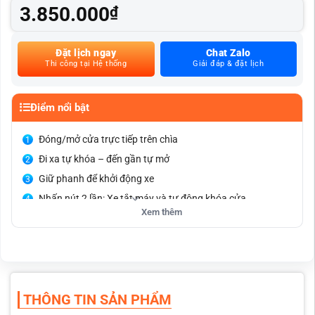
3.850.000
₫
Đặt lịch ngay
Chat Zalo
Thi công tại Hệ thống
Giải đáp & đặt lịch
Điểm nổi bật
Đóng/mở cửa trực tiếp trên chìa
Đi xa tự khóa – đến gần tự mở
Giữ phanh để khởi động xe
Nhấn nút 2 lần: Xe tắt máy và tự động khóa cửa.
Xem thêm
THÔNG TIN SẢN PHẨM