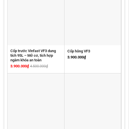
Cốp trước Vinfast VF3 dung
Cốp hông VF3
tích 95L – Mở cơ, tích hợp
3.900.000
₫
ngàm khóa an toàn
3.900.000
₫
4.500.000
₫