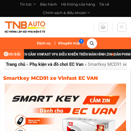
Bỏ
Tin tức
Bảo hành
Hệ thống cửa hàng
Tải về
qua
Chính sách & điều khoản
nội
dung
|
|
Dịch vụ
Khuyến mãi
G CẤP ĐÈN GẦM VINFAST VF6 ĐIỀU KHIỂN TRÊN MÀN HÌNH ZIN
ƯU ĐÃI
DÁN PHIM CÁCH 
Trang chủ
»
Phụ kiện và đồ chơi EC Van
»
Smartkey MCD91 xe V
Smartkey MCD91 xe Vinfast EC VAN