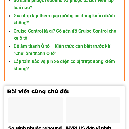
So sánh phuộc rebound và phuộc basic? Nên lắp
loại nào?
Giải đáp lắp thêm gập gương có đăng kiểm được
không?
Cruise Control là gì? Có nên độ Cruise Control cho
xe ô tô
Độ âm thanh Ô tô – Kiến thức cần biết trước khi
“Chơi âm thanh Ô tô”
Lắp tấm bảo vệ pin xe điện có bị trượt đăng kiểm
không?
Bài viết cùng chủ đề:
So sánh phuộc rebound
IKYPLUS đơn vị phát