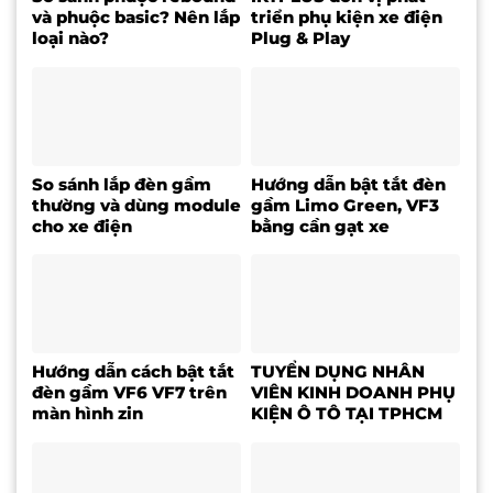
và phuộc basic? Nên lắp
triển phụ kiện xe điện
loại nào?
Plug & Play
So sánh lắp đèn gầm
Hướng dẫn bật tắt đèn
thường và dùng module
gầm Limo Green, VF3
cho xe điện
bằng cần gạt xe
Hướng dẫn cách bật tắt
TUYỂN DỤNG NHÂN
đèn gầm VF6 VF7 trên
VIÊN KINH DOANH PHỤ
màn hình zin
KIỆN Ô TÔ TẠI TPHCM