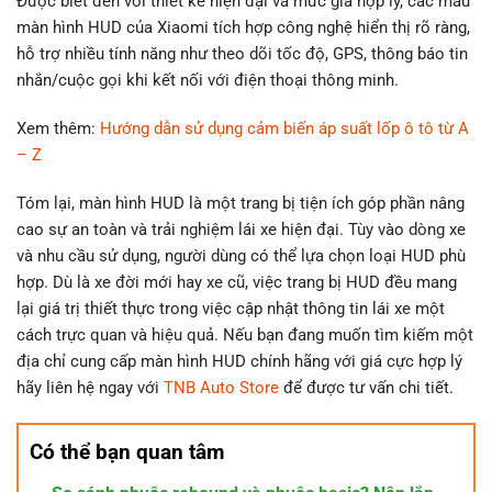
Được biết đến với thiết kế hiện đại và mức giá hợp lý, các mẫu
màn hình HUD của Xiaomi tích hợp công nghệ hiển thị rõ ràng,
hỗ trợ nhiều tính năng như theo dõi tốc độ, GPS, thông báo tin
nhắn/cuộc gọi khi kết nối với điện thoại thông minh.
Xem thêm:
Hướng dẫn sử dụng cảm biến áp suất lốp ô tô từ A
– Z
Tóm lại, màn hình HUD là một trang bị tiện ích góp phần nâng
cao sự an toàn và trải nghiệm lái xe hiện đại. Tùy vào dòng xe
và nhu cầu sử dụng, người dùng có thể lựa chọn loại HUD phù
hợp. Dù là xe đời mới hay xe cũ, việc trang bị HUD đều mang
lại giá trị thiết thực trong việc cập nhật thông tin lái xe một
cách trực quan và hiệu quả. Nếu bạn đang muốn tìm kiếm một
địa chỉ cung cấp màn hình HUD chính hãng với giá cực hợp lý
hãy liên hệ ngay với
TNB Auto Store
để được tư vấn chi tiết.
Có thể bạn quan tâm