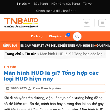
Bỏ
Tin tức
Bảo hành
Hệ thống cửa hàng
Tải về
qua
Chính sách & điều khoản
nội
dung
|
|
Dịch vụ
Khuyến mãi
NÂNG CẤP ĐÈN GẦM VINFAST VF6 ĐIỀU KHIỂN TRÊN MÀN HÌNH ZIN
ƯU ĐÃI
DÁN PHIM CÁ
Trang chủ
»
Tin tức
»
Màn hình HUD là gì? Tổng hợp các loại HU
TIN TỨC
Màn hình HUD là gì? Tổng hợp các
loại HUD hiện nay
30/05/2025
Cẩm Biên tập viên
Khi di chuyển trên đường, việc liên tục nhìn xuống bảng đồng
hồ để kiểm tra tốc độ, cảnh báo hay hướng dẫn lái có thể gây
mất tập trung và tiềm ẩn nguy cơ mất an toàn. Màn hình HUD