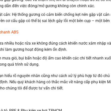
ởng dẫn đến việc đóng/mở gương không còn chính xác.
ật cản: Hệ thống gương có cảm biến chống kẹt nên gặp vật cản 
yên cơ cấu gập có thể bị sai lệch gây lỗi một bên cụp – một bên 
 phanh ABS
mưa nhiều hoặc rửa xe không đúng cách khiến nước xâm nhập v
 khí làm gương hoạt động kém ổn định.
ện mưa gió, bụi bẩn hoặc độ ẩm cao khiến các chi tiết nhanh xu
trong quá trình sử dụng.
bạn hiểu rõ nguyên nhân cũng như cách xử lý phù hợp từ đó chủ
 định. Nếu quý khách hàng có thắc mắc về nâng cấp phụ kiện 
ho chúng tôi để được tư vấn chi tiết.
 ô tô, PPF & Phụ kiện xe hơi TPHCM