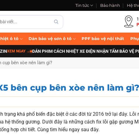
Tin tức
Bảo hành
Hệ th
1
P
hiệt ô tô
Dán bảo vệ sơn ô tô
PPF bảo vệ nội thất
Phụ
DÁN PHIM CÁCH NHIỆT XE ĐIỆN NHẬN TẤM BẢO VỆ PIN B-F
NGAY
→
 cụp bên xòe nên làm gì?
5 bên cụp bên xòe nên làm gì
trạng khá phổ biến đặc biệt ở các đời từ 2016 trở lại đây. Lỗi 
của hệ thống gương. Dưới đây là những cách fix lỗi gập gương 
tổng hợp chi tiết. Cùng tìm hiểu ngay sau đây.