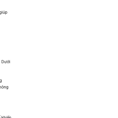
giúp
. Dưới
g
không
 khiến