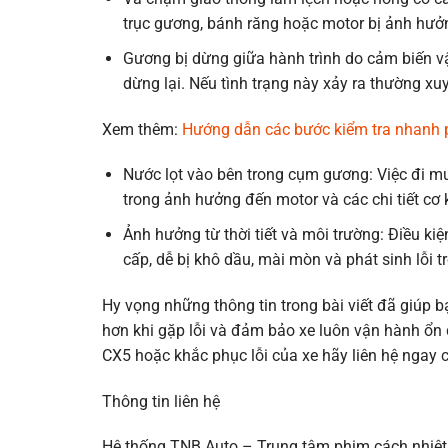
trục gương, bánh răng hoặc motor bị ảnh hư
Gương bị dừng giữa hành trình do cảm biến v
dừng lại. Nếu tình trạng này xảy ra thường xu
Xem thêm:
Hướng dẫn các bước kiểm tra nhanh
Nước lọt vào bên trong cụm gương: Việc đi 
trong ảnh hưởng đến motor và các chi tiết cơ
Ảnh hưởng từ thời tiết và môi trường: Điều ki
cấp, dễ bị khô dầu, mài mòn và phát sinh lỗi 
Hy vọng những thông tin trong bài viết đã giúp 
hơn khi gặp lỗi và đảm bảo xe luôn vận hành ổn
CX5 hoặc khắc phục lỗi của xe hãy liên hệ ngay c
Thông tin liên hệ
Hệ thống TNB Auto – Trung tâm phim cách nhiệt