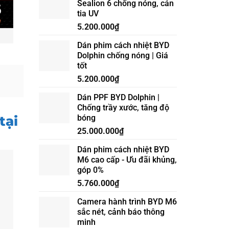
Sealion 6 chống nóng, cản
CẤP
tia UV
ĐÈN
GẦM
5.200.000
₫
VINFAST
VF6
Dán phim cách nhiệt BYD
ĐIỀU
Dolphin chống nóng | Giá
KHIỂN
tốt
TRÊN
MÀN
5.200.000
₫
HÌNH
ZIN
Dán PPF BYD Dolphin |
Chống trầy xước, tăng độ
tại
bóng
25.000.000
₫
Dán phim cách nhiệt BYD
M6 cao cấp - Ưu đãi khủng,
góp 0%
5.760.000
₫
Camera hành trình BYD M6
sắc nét, cảnh báo thông
minh