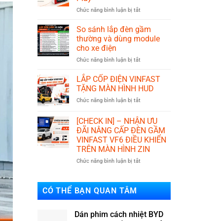
và
ở
Chức năng bình luận bị tắt
phuộc
IKYPLUS
basic?
đơn
Nên
So sánh lắp đèn gầm
vị
lắp
thường và dùng module
phát
loại
cho xe điện
triển
nào?
ở
Chức năng bình luận bị tắt
phụ
So
kiện
sánh
xe
LẮP CỐP ĐIỆN VINFAST
lắp
điện
TẶNG MÀN HÌNH HUD
đèn
Plug
ở
Chức năng bình luận bị tắt
gầm
&
LẮP
thường
Play
CỐP
và
[CHECK IN] – NHẬN ƯU
ĐIỆN
dùng
ĐÃI NÂNG CẤP ĐÈN GẦM
VINFAST
module
VINFAST VF6 ĐIỀU KHIỂN
TẶNG
cho
TRÊN MÀN HÌNH ZIN
MÀN
xe
HÌNH
điện
ở
Chức năng bình luận bị tắt
HUD
[CHECK
IN]
–
CÓ THỂ BẠN QUAN TÂM
NHẬN
ƯU
ĐÃI
Dán phim cách nhiệt BYD
NÂNG