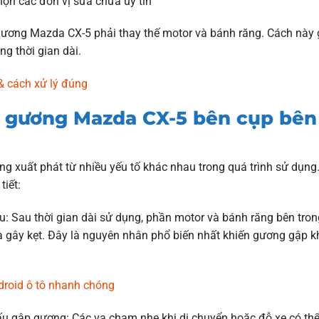
họn các đơn vị sửa chữa uy tín
ập gương Mazda CX-5 phải thay thế motor và bánh răng. Cách này 
ng thời gian dài.
& cách xử lý đúng
p gương Mazda CX-5 bên cụp bên
 xuất phát từ nhiều yếu tố khác nhau trong quá trình sử dụng
tiết:
u: Sau thời gian dài sử dụng, phần motor và bánh răng bên tron
à gây kẹt. Đây là nguyên nhân phổ biến nhất khiến gương gập 
droid ô tô nhanh chóng
u gập gương: Các va chạm nhẹ khi di chuyển hoặc đỗ xe có thể