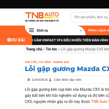
Bỏ
qua
nội
dung
Dịch vụ
Phim cách n
ƯU ĐÃI
NÂNG CẤP ĐÈN GẦM VINFAST VF6 ĐIỀU KHIỂN TRÊN MÀN HÌNH ZIN
XEM 
Trang chủ
»
Tin tức
»
Lỗi gập gương Mazda CX5 bên
TIN TỨC
,
TƯ VẤN - ĐÁNH GIÁ
Lỗi gập gương Mazda CX
11/04/2026
Cẩm Biên tập viên
Lỗi gập gương bên cụp bên xòe Mazda CX5 là tình 
gây bất tiện khi trải nghiệm sử dụng và độ bền 
CX5, nguyên nhân gây ra lỗi này được
TNB Auto