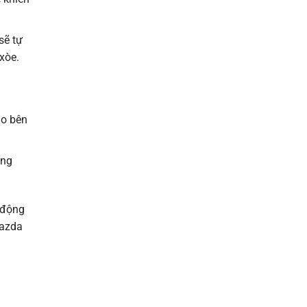
sẽ tự
xòe.
ào bên
ống
 động
Mazda