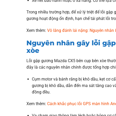
Xe hết bảo hành hoặc ở xa hãng: Có thể lựa c
Trong nhiều trường hợp, để xử lý triệt để lỗi g
gương hoạt động ổn định, hạn chế tái phát lỗi tro
Xem thêm:
Vô lăng đánh lái nặng: Nguyên nhân 
Nguyên nhân gây lỗi gậ
xòe
Lỗi gập gương Mazda CX5 bên cụp bên xòe thường
đây là các nguyên nhân chính được tổng hợp chi 
Cụm motor và bánh răng bị khô dầu, kẹt cơ cấ
gương bị khô dầu, dẫn đến ma sát tăng cao v
đồng đều.
Xem thêm:
Cách khắc phục lỗi GPS màn hình An
Va chạm giao thông làm lệch hoặc hỏng cơ cấ