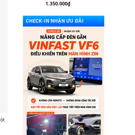
1.350.000
₫
CHECK-IN NHẬN ƯU ĐÃI
một