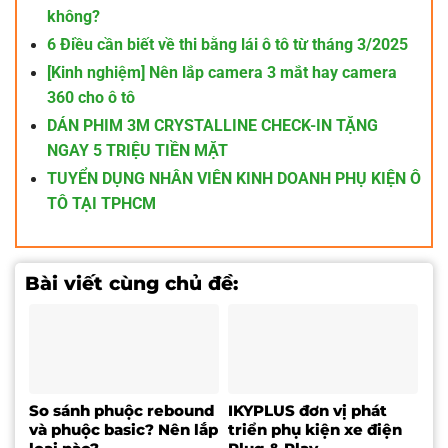
không?
6 Điều cần biết về thi bằng lái ô tô từ tháng 3/2025
[Kinh nghiệm] Nên lắp camera 3 mắt hay camera
360 cho ô tô
DÁN PHIM 3M CRYSTALLINE CHECK-IN TẶNG
NGAY 5 TRIỆU TIỀN MẶT
TUYỂN DỤNG NHÂN VIÊN KINH DOANH PHỤ KIỆN Ô
TÔ TẠI TPHCM
Bài viết cùng chủ đề:
So sánh phuộc rebound
IKYPLUS đơn vị phát
và phuộc basic? Nên lắp
triển phụ kiện xe điện