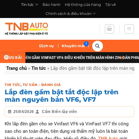
Bỏ
Tin tức
Bảo hành
Hệ thống cửa hàng
Tải về
qua
Chính sách & điều khoản
nội
dung
|
|
Dịch vụ
Khuyến mãi
 NÂNG CẤP ĐÈN GẦM VINFAST VF6 ĐIỀU KHIỂN TRÊN MÀN HÌNH ZIN
ƯU ĐÃI
DÁN PHIM C
Trang chủ
»
Tin tức
»
Lắp đèn gầm bật tắt độc lập trên màn ngu
TIN TỨC
,
TƯ VẤN - ĐÁNH GIÁ
Lắp đèn gầm bật tắt độc lập trên
màn nguyên bản VF6, VF7
25/04/2026
Cẩm Biên tập viên
Khi lắp đèn gầm cho xe Vinfast VF6 và VinFast VF7 thi công
sao cho an toàn điện, tiện dụng và thẩm mỹ luôn là bài toán
khiến kỹ thuật viên đau đầu. Hiểu rõ điều đó,
TNB Auto
giới