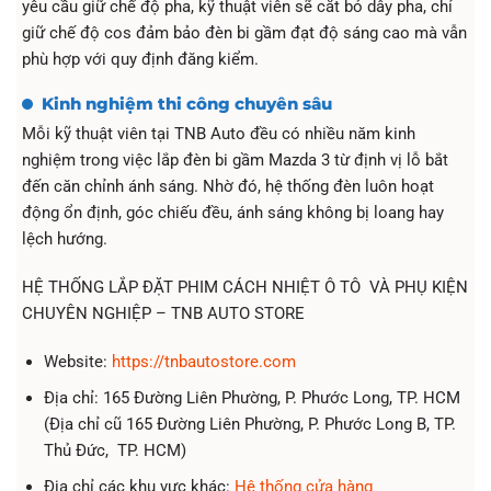
yêu cầu giữ chế độ pha, kỹ thuật viên sẽ cắt bỏ dây pha, chỉ
giữ chế độ cos đảm bảo đèn bi gầm đạt độ sáng cao mà vẫn
phù hợp với quy định đăng kiểm.
Kinh nghiệm thi công chuyên sâu
Mỗi kỹ thuật viên tại TNB Auto đều có nhiều năm kinh
nghiệm trong việc lắp đèn bi gầm Mazda 3 từ định vị lỗ bắt
đến căn chỉnh ánh sáng. Nhờ đó, hệ thống đèn luôn hoạt
động ổn định, góc chiếu đều, ánh sáng không bị loang hay
lệch hướng.
HỆ THỐNG LẮP ĐẶT PHIM CÁCH NHIỆT Ô TÔ VÀ PHỤ KIỆN
CHUYÊN NGHIỆP – TNB AUTO STORE
Website:
https://tnbautostore.com
Địa chỉ: 165 Đường Liên Phường, P. Phước Long, TP. HCM
(Địa chỉ cũ 165 Đường Liên Phường, P. Phước Long B, TP.
Thủ Đức, TP. HCM)
Địa chỉ các khu vực khác:
Hệ thống cửa hàng