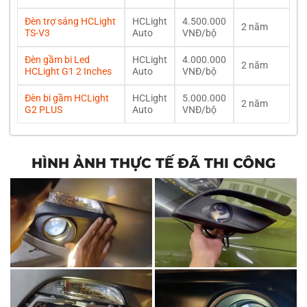
Đèn trợ sáng HCLight
HCLight
4.500.000
2 năm
TS-V3
Auto
VNĐ/bộ
Đèn gầm bi Led
HCLight
4.000.000
2 năm
HCLight G1 2 Inches
Auto
VNĐ/bộ
Đèn bi gầm HCLight
HCLight
5.000.000
2 năm
G2 PLUS
Auto
VNĐ/bộ
HÌNH ẢNH THỰC TẾ ĐÃ THI CÔNG