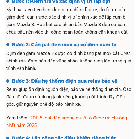
Bước 1: Kiểm tra và xác định vị trí lắp đặt
Kỹ thuật viên tiến hành kiểm tra phần đầu xe, đo form hốc
gầm dưới cản trước, xác định vị trí chính xác để lắp cụm bi
gầm Mazda 3. Hầu hết các phiên bản Mazda 3 đều có sẵn
chấu bắt, nên việc thi công hoàn toàn không cần khoan cắt.
Bước 2: Gắn pat đèn inox và cố định cụm bi
Cụm đèn gầm Mazda 3 được cố định bằng pat inox cắt CNC
chính xác, đảm bảo đèn vững chắc, không rung lắc trong quá
trình vận hành.
Bước 3: Đấu hệ thống điện qua relay bảo vệ
Relay giúp ổn định nguồn điện, bảo vệ hệ thống điện zin. Các
đầu nối được sử dụng jack riêng, không cắt trích dây điện
gốc, giữ nguyên chế độ bảo hành xe.
Xem thêm:
TOP 5 loại đèn sương mù ô tô được ưa chuộng
nhất năm 2025
Bước 4: Lắp công tắc điều khiển riêng biệt