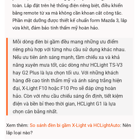
toàn. Lắp đặt trên hệ thống điện riêng biệt, điều khiển
bằng remote từ xa mà không cần khoan cắt công tắc.
Phần mặt dưỡng được thiết kế chuẩn form Mazda 3, lắp
vừa khít, đảm bảo tính thẩm mỹ hoàn hảo.
Mỗi dòng đèn bi gầm đều mang những ưu điểm
riêng phù hợp với từng nhu cầu sử dụng khác nhau.
Nếu ưu tiên ánh sáng mạnh, tầm chiếu xa và khả
năng xuyên mưa tốt, các dòng như HCLight TS-V3
hay G2 Plus là lựa chọn tối ưu. Với những khách
hàng đề cao tính thẩm mỹ và ánh sáng trắng hiện
đại, X-Light F10 hoặc F10 Pro sẽ đáp ứng hoàn
hảo. Còn với nhu cầu chiếu sáng ổn định, tiết kiệm
điện và bền bỉ theo thời gian, HCLight G1 là lựa
chọn cân bằng nhất.
Xem thêm:
So sánh đèn bi gầm X-Light và HCLightAuto
: Nên
lắp loại nào?