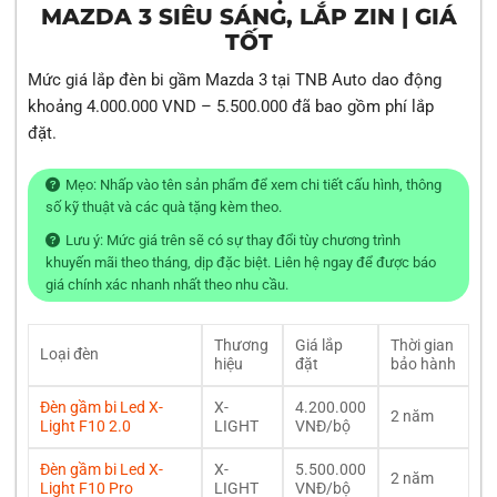
MAZDA 3 SIÊU SÁNG, LẮP ZIN | GIÁ
TỐT
Mức giá lắp đèn bi gầm Mazda 3 tại TNB Auto dao động
khoảng 4.000.000 VND – 5.500.000 đã bao gồm phí lắp
đặt.
Mẹo: Nhấp vào tên sản phẩm để xem chi tiết cấu hình, thông
số kỹ thuật và các quà tặng kèm theo.
Lưu ý: Mức giá trên sẽ có sự thay đổi tùy chương trình
khuyến mãi theo tháng, dịp đặc biệt. Liên hệ ngay để được báo
giá chính xác nhanh nhất theo nhu cầu.
Thương
Giá lắp
Thời gian
Loại đèn
hiệu
đặt
bảo hành
Đèn gầm bi Led X-
X-
4.200.000
2 năm
Light F10 2.0
LIGHT
VNĐ/bộ
Đèn gầm bi Led X-
X-
5.500.000
2 năm
Light F10 Pro
LIGHT
VNĐ/bộ