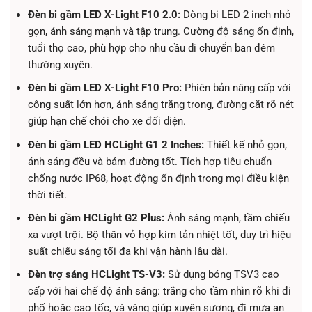
Đèn bi gầm LED X-Light F10 2.0:
Dòng bi LED 2 inch nhỏ
gọn, ánh sáng mạnh và tập trung. Cường độ sáng ổn định,
tuổi thọ cao, phù hợp cho nhu cầu di chuyển ban đêm
thường xuyên.
Đèn bi gầm LED X-Light F10 Pro:
Phiên bản nâng cấp với
công suất lớn hơn, ánh sáng trắng trong, đường cắt rõ nét
giúp hạn chế chói cho xe đối diện.
Đèn bi gầm LED HCLight G1 2 Inches:
Thiết kế nhỏ gọn,
ánh sáng đều và bám đường tốt. Tích hợp tiêu chuẩn
chống nước IP68, hoạt động ổn định trong mọi điều kiện
thời tiết.
Đèn bi gầm HCLight G2 Plus:
Ánh sáng mạnh, tầm chiếu
xa vượt trội. Bộ thân vỏ hợp kim tản nhiệt tốt, duy trì hiệu
suất chiếu sáng tối đa khi vận hành lâu dài.
Đèn trợ sáng HCLight TS-V3:
Sử dụng bóng TSV3 cao
cấp với hai chế độ ánh sáng: trắng cho tầm nhìn rõ khi đi
phố hoặc cao tốc, và vàng giúp xuyên sương, đi mưa an