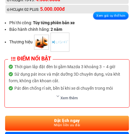
HCLight TS-V3:
5.000.000đ
HCLight G2 PLUS:
Xem giá cụ thể hơn
Phí thi công:
Tùy từng phiên bản xe
Bảo hành chính hãng:
2 năm
Thương hiệu
ĐIỂM NỔI BẬT
Thời gian lắp đặt đèn bi gầm Mazda 3 khoảng 3 – 4 giờ
Sử dụng pát inox và mặt dưỡng 3D chuyên dụng, vừa khít
form, không cần khoan cắt.
Pát đèn chống rỉ sét, bền bỉ khi xe di chuyển trong môi
trường mưa, ẩm.
Xem thêm
Hệ thống relay riêng biệt, không ảnh hưởng đến điện zin, giữ
nguyên bảo hành hãng.
Căn chỉnh ánh sáng chuẩn kỹ thuật, không gây chói, tăng
Đặt lịch ngay
tầm nhìn khi đi đêm hoặc trời mưa.
Nhận liền ưu đãi
Ánh sáng mạnh, gom và rõ nét giúp lái xe an toàn hơn trong