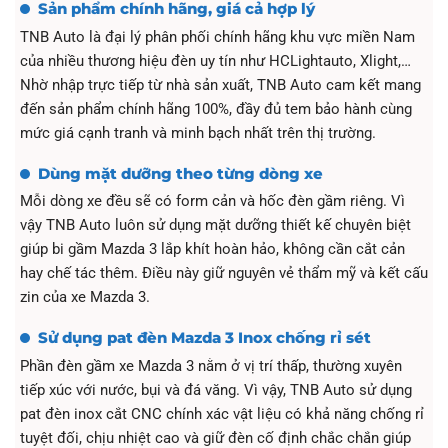
Sản phẩm chính hãng, giá cả hợp lý
TNB Auto là đại lý phân phối chính hãng khu vực miền Nam
của nhiều thương hiệu đèn uy tín như HCLightauto, Xlight,…
Nhờ nhập trực tiếp từ nhà sản xuất, TNB Auto cam kết mang
đến sản phẩm chính hãng 100%, đầy đủ tem bảo hành cùng
mức giá cạnh tranh và minh bạch nhất trên thị trường.
Dùng mặt dưỡng theo từng dòng xe
Mỗi dòng xe đều sẽ có form cản và hốc đèn gầm riêng. Vì
vậy TNB Auto luôn sử dụng mặt dưỡng thiết kế chuyên biệt
giúp bi gầm Mazda 3 lắp khít hoàn hảo, không cần cắt cản
hay chế tác thêm. Điều này giữ nguyên vẻ thẩm mỹ và kết cấu
zin của xe Mazda 3.
Sử dụng pat đèn Mazda 3 Inox chống rỉ sét
Phần đèn gầm xe Mazda 3 nằm ở vị trí thấp, thường xuyên
tiếp xúc với nước, bụi và đá văng. Vì vậy, TNB Auto sử dụng
pat đèn inox cắt CNC chính xác vật liệu có khả năng chống rỉ
tuyệt đối, chịu nhiệt cao và giữ đèn cố định chắc chắn giúp