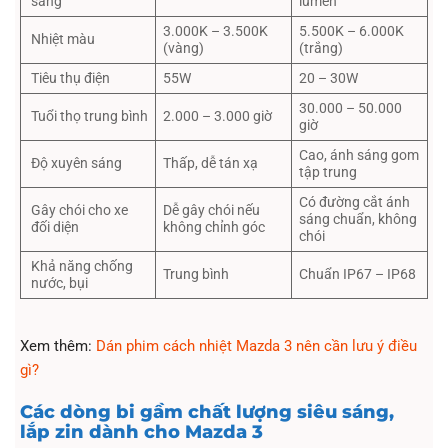
sáng
lumen
3.000K – 3.500K
5.500K – 6.000K
Nhiệt màu
(vàng)
(trắng)
Tiêu thụ điện
55W
20 – 30W
30.000 – 50.000
Tuổi thọ trung bình
2.000 – 3.000 giờ
giờ
Cao, ánh sáng gom
Độ xuyên sáng
Thấp, dễ tán xạ
tập trung
Có đường cắt ánh
Gây chói cho xe
Dễ gây chói nếu
sáng chuẩn, không
đối diện
không chỉnh góc
chói
Khả năng chống
Trung bình
Chuẩn IP67 – IP68
nước, bụi
Xem thêm:
Dán phim cách nhiệt Mazda 3 nên cần lưu ý điều
gì?
Các dòng bi gầm chất lượng siêu sáng,
lắp zin dành cho Mazda 3