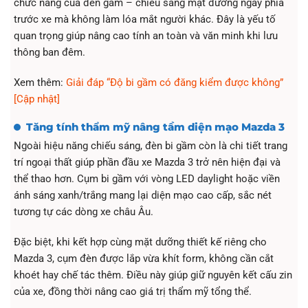
chức năng của đèn gầm – chiếu sáng mặt đường ngay phía
trước xe mà không làm lóa mắt người khác. Đây là yếu tố
quan trọng giúp nâng cao tính an toàn và văn minh khi lưu
thông ban đêm.
Xem thêm:
Giải đáp “Độ bi gầm có đăng kiểm được không”
[Cập nhật]
Tăng tính thẩm mỹ nâng tầm diện mạo Mazda 3
Ngoài hiệu năng chiếu sáng, đèn bi gầm còn là chi tiết trang
trí ngoại thất giúp phần đầu xe Mazda 3 trở nên hiện đại và
thể thao hơn. Cụm bi gầm với vòng LED daylight hoặc viền
ánh sáng xanh/trắng mang lại diện mạo cao cấp, sắc nét
tương tự các dòng xe châu Âu.
Đặc biệt, khi kết hợp cùng mặt dưỡng thiết kế riêng cho
Mazda 3, cụm đèn được lắp vừa khít form, không cần cắt
khoét hay chế tác thêm. Điều này giúp giữ nguyên kết cấu zin
của xe, đồng thời nâng cao giá trị thẩm mỹ tổng thể.