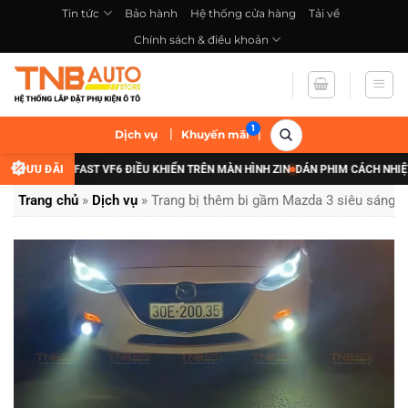
Bỏ
Tin tức
Bảo hành
Hệ thống cửa hàng
Tải về
qua
Chính sách & điều khoản
nội
dung
|
|
Dịch vụ
Khuyến mãi
 VINFAST VF6 ĐIỀU KHIỂN TRÊN MÀN HÌNH ZIN
ƯU ĐÃI
DÁN PHIM CÁCH NHIỆT XE ĐIỆN
Trang chủ
»
Dịch vụ
»
Trang bị thêm bi gầm Mazda 3 siêu sáng, lắ