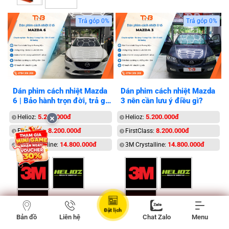
Trả góp 0%
Trả góp 0%
Dán phim cách nhiệt Mazda
Dán phim cách nhiệt Mazda
6 | Bảo hành trọn đời, trả góp
3 nên cần lưu ý điều gì?
0%
5.200.000đ
5.200.000đ
Helioz:
Helioz:
8.200.000đ
8.200.000đ
FirstClass:
FirstClass:
14.800.000đ
14.800.000đ
3M Crystalline:
3M Crystalline:
Đặt lịch
Bản đồ
Liên hệ
Chat Zalo
Menu