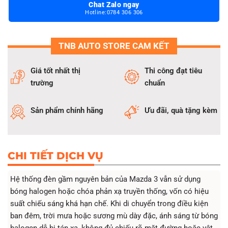
Chat Zalo ngay
mọi điều kiện.
Hotline:0784 306 306
Sản phẩm chính hãng từ X-Light, HCLight Auto… đảm bảo
độ sáng ổn định và độ bền cao.
Kỹ thuật viên kinh nghiệm trên 6 năm, lắp đặt chính xác,
TNB AUTO STORE CAM KẾT
thẩm mỹ cao.
Bảo hành kỹ thuật trọn đời, sản phẩm bảo hành đến 2 năm.
Giá tốt nhất thị
Thi công đạt tiêu
Giá niêm yết rõ ràng, không phát sinh chi phí ngoài báo giá.
trường
chuẩn
Tư vấn minh bạch, chỉ thi công khi khách hàng đồng ý.
Hỗ trợ trả góp 0% giúp khách hàng không lo ngại tài chính
Sản phẩm chính hãng
Ưu đãi, quà tặng kèm
khi nâng cấp hệ thống chiếu sáng Mazda 3.
CHI TIẾT DỊCH VỤ
Hệ thống đèn gầm nguyên bản của Mazda 3 vẫn sử dụng
bóng halogen hoặc chóa phản xạ truyền thống, vốn có hiệu
suất chiếu sáng khá hạn chế. Khi di chuyển trong điều kiện
ban đêm, trời mưa hoặc sương mù dày đặc, ánh sáng từ bóng