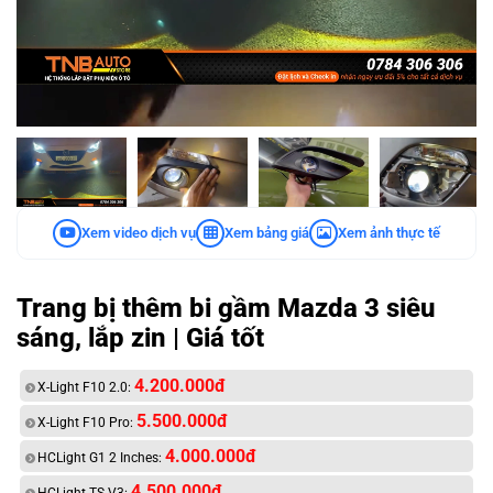
Xem video dịch vụ
Xem bảng giá
Xem ảnh thực tế
Trang bị thêm bi gầm Mazda 3 siêu
sáng, lắp zin | Giá tốt
4.200.000đ
X-Light F10 2.0:
5.500.000đ
X-Light F10 Pro:
4.000.000đ
HCLight G1 2 Inches:
4.500.000đ