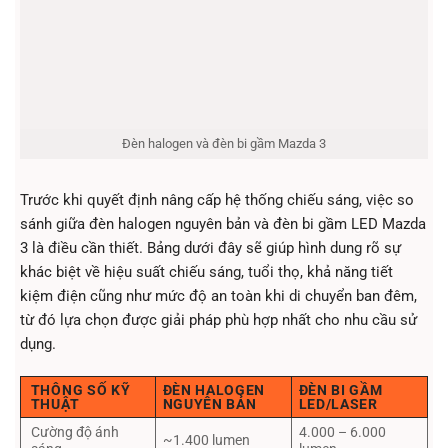
Đèn halogen và đèn bi gầm Mazda 3
Trước khi quyết định nâng cấp hệ thống chiếu sáng, việc so
sánh giữa đèn halogen nguyên bản và đèn bi gầm LED Mazda
3 là điều cần thiết. Bảng dưới đây sẽ giúp hình dung rõ sự
khác biệt về hiệu suất chiếu sáng, tuổi thọ, khả năng tiết
kiệm điện cũng như mức độ an toàn khi di chuyển ban đêm,
từ đó lựa chọn được giải pháp phù hợp nhất cho nhu cầu sử
dụng.
THÔNG SỐ KỸ
ĐÈN HALOGEN
ĐÈN BI GẦM
THUẬT
NGUYÊN BẢN
LED/LASER
Cường độ ánh
4.000 – 6.000
~1.400 lumen