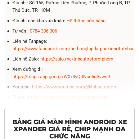
Địa chỉ: Số 165, Đường Liên Phường, P. Phước Long B, TP.
Thủ Đức, TP. HCM
Địa chỉ các khu vực khác:
Hệ thống cửa hàng
Tư vấn :
0784 306 306
Liên hệ Fanpage:
https://www.facebook.com/hethonglapdatphukienototnbauto
Liên hệ Zalo:
https://zalo.me/tnbautostoretphcm
Xem đường đi:
https://maps.app.goo.gl/WXx3vQRNsn6q3vws9
Youtube:
https://www.youtube.com/@tnbautostore
Tikok:
https://www.tiktok.com/@tnbautostore
BẢNG GIÁ MÀN HÌNH ANDROID XE
XPANDER GIÁ RẺ, CHIP MẠNH ĐA
CHỨC NĂNG