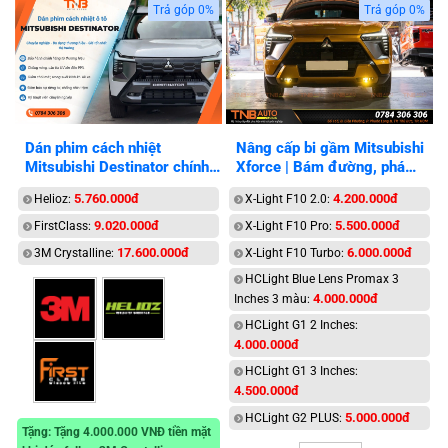
Trả góp 0%
Trả góp 0%
Dán phim cách nhiệt
Nâng cấp bi gầm Mitsubishi
Mitsubishi Destinator chính
Xforce | Bám đường, phá
hãng
sương
5.760.000đ
4.200.000đ
Helioz:
X-Light F10 2.0:
9.020.000đ
5.500.000đ
FirstClass:
X-Light F10 Pro:
17.600.000đ
6.000.000đ
3M Crystalline:
X-Light F10 Turbo:
HCLight Blue Lens Promax 3
4.000.000đ
Inches 3 màu:
HCLight G1 2 Inches:
4.000.000đ
HCLight G1 3 Inches:
4.500.000đ
5.000.000đ
HCLight G2 PLUS:
Tặng: Tặng 4.000.000 VNĐ tiền mặt