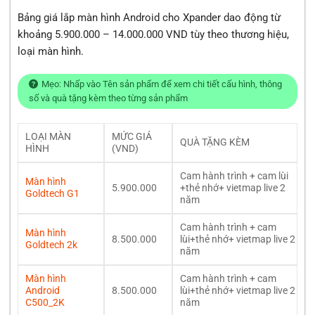
Bảng giá lắp màn hình Android cho Xpander dao động từ
khoảng 5.900.000 – 14.000.000 VND tùy theo thương hiệu,
loại màn hình.
Mẹo: Nhấp vào Tên sản phẩm để xem chi tiết cấu hình, thông
số và quà tặng kèm theo từng sản phẩm
LOẠI MÀN
MỨC GIÁ
QUÀ TẶNG KÈM
HÌNH
(VND)
Cam hành trình + cam lùi
Màn hình
5.900.000
+thẻ nhớ+ vietmap live 2
Goldtech G1
năm
Cam hành trình + cam
Màn hình
8.500.000
lùi+thẻ nhớ+ vietmap live 2
Goldtech 2k
năm
Màn hình
Cam hành trình + cam
Android
8.500.000
lùi+thẻ nhớ+ vietmap live 2
C500_2K
năm