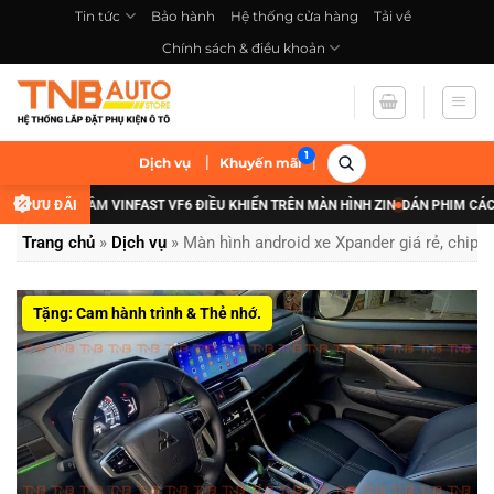
Bỏ
Tin tức
Bảo hành
Hệ thống cửa hàng
Tải về
qua
Chính sách & điều khoản
nội
dung
|
|
Dịch vụ
Khuyến mãi
ĐÈN GẦM VINFAST VF6 ĐIỀU KHIỂN TRÊN MÀN HÌNH ZIN
ƯU ĐÃI
DÁN PHIM CÁCH NHIỆT X
Trang chủ
»
Dịch vụ
»
Màn hình android xe Xpander giá rẻ, chip
Tặng: Cam hành trình & Thẻ nhớ.