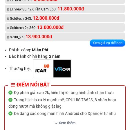
Elliview UE 2K:
11.800.000đ
Elliview SEP 2K liền Cam 360:
12.000.000đ
Goldtech G4S:
13.000.000đ
Goldtech 2k 360:
13.900.000đ
S700_2K:
Xem giá cụ thể hơn
Phí thi công:
Miễn Phí
Bảo hành chính hãng:
2 năm
Thương hiệu
ĐIỂM NỔI BẬT
Độ phân giải cao 2k, hiển thị rõ ràng hình ảnh chân thực
Trang bị chip xử lý mạnh mẽ, CPU UIS 7862S, 8 nhân hoạt
động mượt mà không giật lag
Đa dạng các dòng màn hình Android cho Xpander từ nhu
cầu phổ thông đến chất lượng cao, giá cả hợp lý phù hợp với
Xem thêm
mọi ngân sách