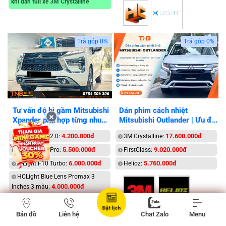
khi dán full xe 3M Crystalline
Trả góp 0%
Trả góp 0%
Tư vấn độ bi gầm Mitsubishi
Dán phim cách nhiệt
Xpander phù hợp từng nhu
Mitsubishi Outlander | Ưu đãi
cầu
20%
4.200.000đ
17.600.000đ
X-Light F10 2.0:
3M Crystalline:
5.500.000đ
9.020.000đ
X-Light F10 Pro:
FirstClass:
6.000.000đ
5.760.000đ
X-Light F10 Turbo:
Helioz:
HCLight Blue Lens Promax 3
4.000.000đ
Inches 3 màu:
HCLight G1 2 Inches:
Đặt lịch
4.000.000đ
Bản đồ
Liên hệ
Chat Zalo
Menu
HCLight G1 3 Inches: