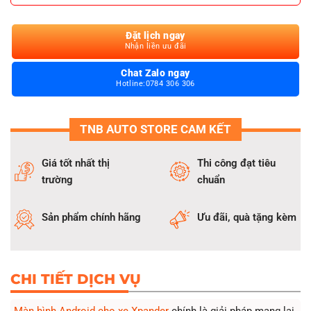
Hỗ trợ dẫn đường, giải trí đa phương tiện, kết nối Bluetooth,
Apple CarPlay, Android Auto.
Đặt lịch ngay
Lắp đặt dễ dàng, không ảnh hưởng hệ thống điện nguyên
Nhận liền ưu đãi
bản.
Chat Zalo ngay
Hỗ trợ lắp đặt và bảo hành dài hạn
Hotline:0784 306 306
TNB AUTO STORE CAM KẾT
Giá tốt nhất thị
Thi công đạt tiêu
trường
chuẩn
Sản phẩm chính hãng
Ưu đãi, quà tặng kèm
CHI TIẾT DỊCH VỤ