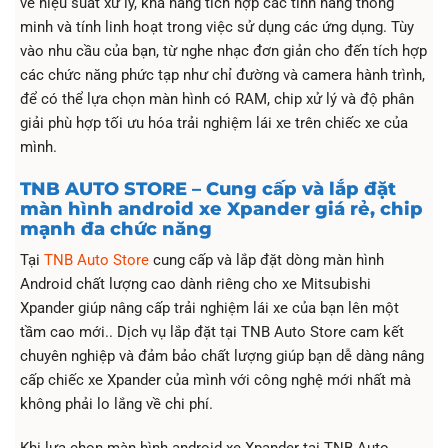
về hiệu suất xử lý, khả năng tích hợp các tính năng thông
minh và tính linh hoạt trong việc sử dụng các ứng dụng. Tùy
vào nhu cầu của bạn, từ nghe nhạc đơn giản cho đến tích hợp
các chức năng phức tạp như chỉ đường và camera hành trình,
để có thể lựa chọn màn hình có RAM, chip xử lý và độ phân
giải phù hợp tối ưu hóa trải nghiệm lái xe trên chiếc xe của
mình.
TNB AUTO STORE – Cung cấp và lắp đặt
màn hình android xe Xpander giá rẻ, chip
mạnh đa chức năng
Tại
TNB Auto Store
cung cấp và lắp đặt dòng màn hình
Android chất lượng cao dành riêng cho xe Mitsubishi
Xpander giúp nâng cấp trải nghiệm lái xe của bạn lên một
tầm cao mới.. Dịch vụ lắp đặt tại TNB Auto Store cam kết
chuyên nghiệp và đảm bảo chất lượng giúp bạn dễ dàng nâng
cấp chiếc xe Xpander của mình với công nghệ mới nhất mà
không phải lo lắng về chi phí.
Khi lựa chọn màn hình android xe Xpander tại TNB Auto