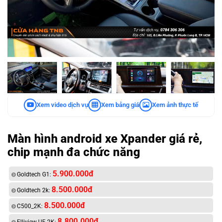
Xem video dịch vụ
Xem bảng giá
Xem ảnh thực tế
Màn hình android xe Xpander giá rẻ,
chip mạnh đa chức năng
5.900.000đ
Goldtech G1:
8.500.000đ
Goldtech 2k:
8.500.000đ
C500_2K:
8.800.000đ