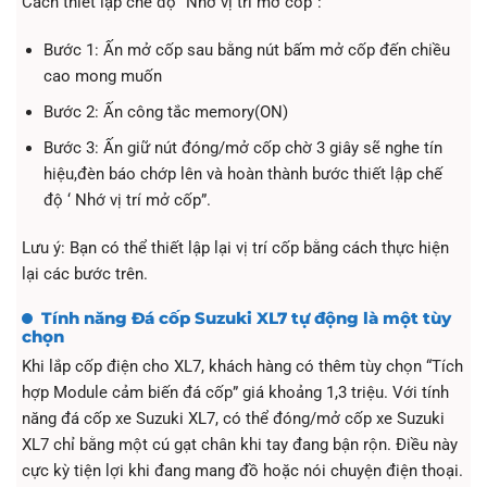
Cách thiết lập chế độ “Nhớ vị trí mở cốp”:
Bước 1: Ấn mở cốp sau bằng nút bấm mở cốp đến chiều
cao mong muốn
Bước 2: Ấn công tắc memory(ON)
Bước 3: Ấn giữ nút đóng/mở cốp chờ 3 giây sẽ nghe tín
hiệu,đèn báo chớp lên và hoàn thành bước thiết lập chế
độ ‘ Nhớ vị trí mở cốp”.
Lưu ý: Bạn có thể thiết lập lại vị trí cốp bằng cách thực hiện
lại các bước trên.
Tính năng Đá cốp Suzuki XL7 tự động là một tùy
chọn
Khi lắp cốp điện cho XL7, khách hàng có thêm tùy chọn “Tích
hợp Module cảm biến đá cốp” giá khoảng 1,3 triệu. Với tính
năng đá cốp xe Suzuki XL7, có thể đóng/mở cốp xe Suzuki
XL7 chỉ bằng một cú gạt chân khi tay đang bận rộn. Điều này
cực kỳ tiện lợi khi đang mang đồ hoặc nói chuyện điện thoại.