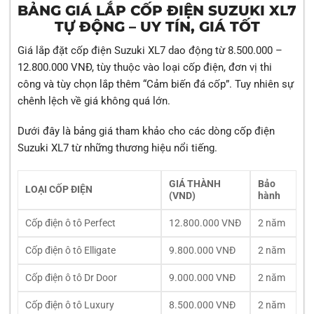
BẢNG GIÁ LẮP CỐP ĐIỆN SUZUKI XL7
TỰ ĐỘNG – UY TÍN, GIÁ TỐT
Giá lắp đặt cốp điện Suzuki XL7 dao động từ 8.500.000 –
12.800.000 VNĐ, tùy thuộc vào loại cốp điện, đơn vị thi
công và tùy chọn lắp thêm “Cảm biến đá cốp”. Tuy nhiên sự
chênh lệch về giá không quá lớn.
Dưới đây là bảng giá tham khảo cho các dòng cốp điện
Suzuki XL7 từ những thương hiệu nổi tiếng.
GIÁ THÀNH
Bảo
LOẠI CỐP ĐIỆN
(VND)
hành
Cốp điện ô tô Perfect
12.800.000 VNĐ
2 năm
Cốp điện ô tô Elligate
9.800.000 VNĐ
2 năm
Cốp điện ô tô Dr Door
9.000.000 VNĐ
2 năm
Cốp điện ô tô Luxury
8.500.000 VNĐ
2 năm