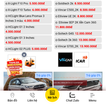
5.500.000đ
8.500.000đ
X-Light F10 Pro:
Goldtech 2k:
6.000.000đ
8.500.000đ
X-Light F10 Turbo:
Vincar C500_2K:
HCLight Blue Lens Promax 3
8.800.000đ
Elliview UE 2K:
4.000.000đ
Inches 3 màu:
Elliview SEP 2K liền Cam 360:
HCLight G1 2 Inches:
11.800.000đ
4.000.000đ
12.000.000đ
Goltech G4S:
HCLight G1 3 Inches:
13.000.000đ
Goltech 2k 360:
4.500.000đ
13.900.000đ
Vincar S700_2K:
5.000.000đ
HCLight G2 PLUS:
Trả góp 0%
Trả góp 0%
Đặt lịch
Bản đồ
Liên hệ
Chat Zalo
Menu