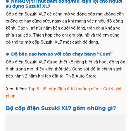
Nhiều vị trí nút bấm đóng/mở tiện lợi cho người
sử dụng Suzuki XL7
Cốp điện Suzuki XL7 dễ dàng mở và đóng cốp mà không cần
xuống xe hay dùng sức, ngay cả khi mang vác nhiều đồ cồng
kềnh. Các vị trí nút nằm bên dưới vô lăng, trên chìa khóa và
phía sau cốp. Thích hợp cho chị em phụ nữ và trẻ em cũng
có thể tự mở cốp Suzuki XL7 một cách dễ dàng.
Độ bền cao hơn so với cốp chạy bằng “Cơm”
Cốp điện Suzuki XL7 được thiết kế riêng biệt và hoạt động ổn
định trong mọi điều kiện thời tiết. Cùng với đó là chính sách
bảo hành 2 năm khi lắp đặt tại TNB Auto Store.
Xem thêm:
Top 5+ lỗi cốp điện ô tô thường gặp – Gợi ý giải
pháp
Bộ cốp điện Suzuki XL7 gồm những gì?