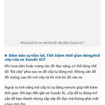
Những lợi ích ưu việt khi độ cốp điện Suzuki XL7
Đảm bảo sự tiện lợi, Tiết kiệm thời gian đóng/mở
cốp của xe Suzuki XL7
Khi mua sắm hoặc mang vác đồ đạc nặng, có thể dùng chế
độ “Đá cốp” phía sau xe để cốp tự động mở. Không cần để
đồ xuống, sau đó mở cốp và rồi mới bỏ đồ vào xe
Ngoài ra tính năng mở cốp từ xa bằng remote giúp tiết kiệm
thời gian. Khi bạn đến gần xe Suzuki XL, cốp đã tự động mở
sẵn để bạn nhanh chóng sắp xếp đồ đạc mà không phải mất
công chờ đợi.