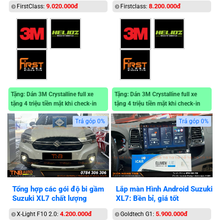
9.020.000đ
8.200.000đ
FirstClass:
Firstclass:
Tặng: Dán 3M Crystalline full xe
Tặng: Dán 3M Crystalline full xe
tặng 4 triệu tiền mặt khi check-in
tặng 4 triệu tiền mặt khi check-in
Trả góp 0%
Trả góp 0%
Tổng hợp các gói độ bi gầm
Lắp màn Hình Android Suzuki
Suzuki XL7 chất lượng
XL7: Bền bỉ, giá tốt
4.200.000đ
5.900.000đ
X-Light F10 2.0:
Goldtech G1: