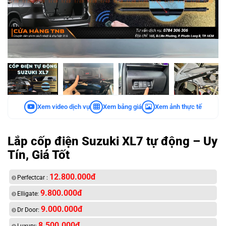
Xem video dịch vụ
Xem bảng giá
Xem ảnh thực tế
Lắp cốp điện Suzuki XL7 tự động – Uy
Tín, Giá Tốt
12.800.000đ
Perfectcar :
9.800.000đ
Elligate:
9.000.000đ
Dr Door:
8.500.000đ