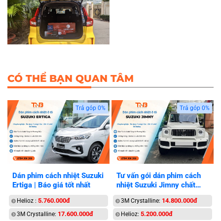
CÓ THỂ BẠN QUAN TÂM
Trả góp 0%
Trả góp 0%
Dán phim cách nhiệt Suzuki
Tư vấn gói dán phim cách
Ertiga | Báo giá tốt nhất
nhiệt Suzuki Jimny chất
lượng
5.760.000đ
14.800.000đ
Helioz :
3M Crystalline:
17.600.000đ
5.200.000đ
3M Crystalline:
Helioz: