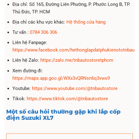
Địa chỉ: Số 165, Đường Liên Phường, P. Phước Long B, TP.
Thủ Đức, TP. HCM
Địa chỉ các khu vực khác:
Hệ thống cửa hàng
Tư vấn :
0784 306 306
Liên hệ Fanpage:
https://www.facebook.com/hethonglapdatphukienototnbauto
Liên hệ Zalo:
https://zalo.me/tnbautostoretphcm
Xem đường đi:
https://maps.app.goo.gl/WXx3vQRNsn6q3vws9
Youtube:
https://www.youtube.com/@tnbautostore
Tikok:
https://www.tiktok.com/@tnbautostore
Một số câu hỏi thường gặp khi lắp cốp
điện Suzuki XL7