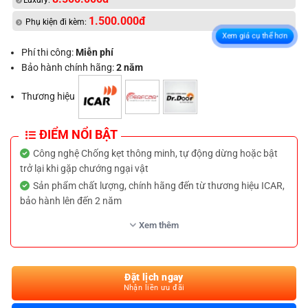
Luxury:
1.500.000đ
Phụ kiện đi kèm:
Xem giá cụ thể hơn
Phí thi công:
Miễn phí
Bảo hành chính hãng:
2 năm
Thương hiệu
ĐIỂM NỔI BẬT
Công nghệ Chống kẹt thông minh, tự động dừng hoặc bật
trở lại khi gặp chướng ngại vật
Sản phẩm chất lượng, chính hãng đến từ thương hiệu ICAR,
bảo hành lên đến 2 năm
Chức năng cảm biến đá cốp đa điểm, thao tác đóng mở cốp
Xem thêm
không cần chạm
Giữ an toàn cho người dùng và hành lý, đồ vật,…
Đa dạng vị trí nút bấm điều khiển mở cốp điện Suzuki XL7 từ
Đặt lịch ngay
xa, mở cốp dưới vô lăng, trên chìa khóa, hoặc nút bấm sau cốp
Nhận liền ưu đãi
vô cùng tiện lợi