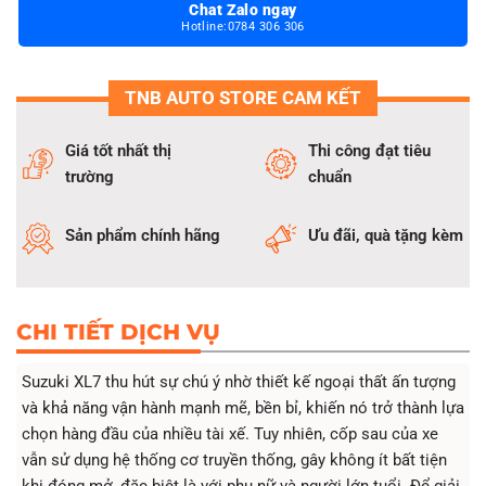
Chat Zalo ngay
Thuận tiện khi mang vác nhiều đồ, thời tiết xấu khi có cảm
Hotline:0784 306 306
biến đá cốp
Lắp tại TNB Auto Store đảm bảo cốp điện nguyên bộ có sẵn,
cắm jack zin, cầu chì đấu riêng đảm bảo an toàn. Nói không với
TNB AUTO STORE CAM KẾT
độ chế ảnh hưởng đến kết cấu xe
TNB Auto Store cam kết không đấu nối, độ chế hệ thống
Giá tốt nhất thị
Thi công đạt tiêu
điện của xe. Không xảy ra các hiện tượng rò điện ảnh hưởng
trường
chuẩn
đến ắc quy
Thời gian bảo hành cốp điện Suzuki XL7 lên đến 2 năm
Sản phẩm chính hãng
Ưu đãi, quà tặng kèm
Có nhiều ưu đãi dành riêng cho khách hàng Suzuki XL7 khi
đặt lịch lắp cốp điện online
Giá tốt nhất thị trường và rẻ hơn 25-30% so với chi phí lắp
đặt tại hãng
CHI TIẾT DỊCH VỤ
Suzuki XL7 thu hút sự chú ý nhờ thiết kế ngoại thất ấn tượng
và khả năng vận hành mạnh mẽ, bền bỉ, khiến nó trở thành lựa
chọn hàng đầu của nhiều tài xế. Tuy nhiên, cốp sau của xe
vẫn sử dụng hệ thống cơ truyền thống, gây không ít bất tiện