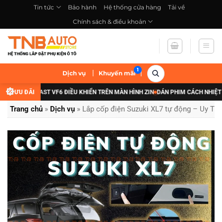
Bỏ
Tin tức
Bảo hành
Hệ thống cửa hàng
Tải về
qua
Chính sách & điều khoản
nội
dung
|
|
Dịch vụ
Khuyến mãi
 VINFAST VF6 ĐIỀU KHIỂN TRÊN MÀN HÌNH ZIN
ƯU ĐÃI
DÁN PHIM CÁCH NHIỆT XE ĐIỆN
Trang chủ
»
Dịch vụ
»
Lắp cốp điện Suzuki XL7 tự động – Uy Tín,