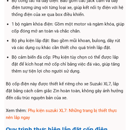
Bộ công tắc và dây điện: Bao gồm các jack cắm và dây
điện tương ứng với từng loại xe, giúp kết nối ty điện với hệ
thống điện của xe qua box điều khiển.
1 bộ ngàm khóa điện: Gồm một motor và ngàm khóa, giúp
cốp đóng mở an toàn và chắc chắn.
Bộ phụ kiện lắp đặt: Bao gồm mũi khoan, bulong, dây rút
và các dụng cụ khác cần thiết cho quá trình lắp đặt.
Bộ cảm biến đá cốp: Phụ kiện tùy chọn có thể được lắp
đặt để kích hoạt mở cốp chỉ bằng việc đá vào, giúp tăng
thêm sự tiện lợi cho người sử dụng.
Bộ cốp điện này được thiết kế riêng cho xe Suzuki XL7, lắp
đặt bằng cách cắm giắc Zin hoàn toàn, không gây ảnh hưởng
đến cấu trúc nguyên bản của xe.
Xem thêm:
Phụ kiện suzuki XL7: Những trang bị thiết thực
nên lắp ngay
Quy trình thực hiện lắp đặt cốp điện