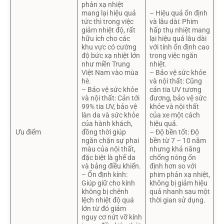
phản xạ nhiệt
mang lại hiệu quả
– Hiệu quả ổn định
tức thì trong việc
và lâu dài: Phim
giảm nhiệt độ, rất
hấp thụ nhiệt mang
hữu ích cho các
lại hiệu quả lâu dài
khu vực có cường
với tính ổn định cao
độ bức xạ nhiệt lớn
trong việc ngăn
như miền Trung
nhiệt.
Việt Nam vào mùa
– Bảo vệ sức khỏe
hè.
và nội thất: Cũng
– Bảo vệ sức khỏe
cản tia UV tương
và nội thất: Cản tới
đương, bảo vệ sức
99% tia UV, bảo vệ
khỏe và nội thất
làn da và sức khỏe
của xe một cách
của hành khách,
hiệu quả.
Ưu điểm
đồng thời giúp
– Độ bền tốt: Độ
ngăn chặn sự phai
bền từ 7 – 10 năm
màu của nội thất,
nhưng khả năng
đặc biệt là ghế da
chống nóng ổn
và bảng điều khiển.
định hơn so với
– Ổn định kính:
phim phản xạ nhiệt,
Giúp giữ cho kính
không bị giảm hiệu
không bị chênh
quả nhanh sau một
lệch nhiệt độ quá
thời gian sử dụng.
lớn từ đó giảm
nguy cơ nứt vỡ kính