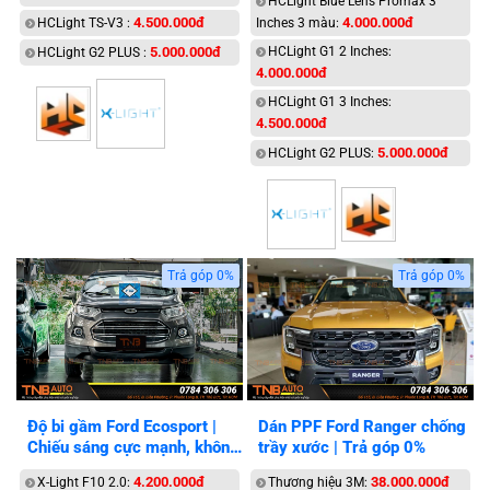
HCLight Blue Lens Promax 3
4.500.000đ
4.000.000đ
HCLight TS-V3 :
Inches 3 màu:
5.000.000đ
HCLight G1 2 Inches:
HCLight G2 PLUS :
4.000.000đ
HCLight G1 3 Inches:
4.500.000đ
5.000.000đ
HCLight G2 PLUS:
Trả góp 0%
Trả góp 0%
Độ bi gầm Ford Ecosport |
Dán PPF Ford Ranger chống
Chiếu sáng cực mạnh, không
trầy xước | Trả góp 0%
chói
4.200.000đ
38.000.000đ
X-Light F10 2.0:
Thương hiệu 3M: