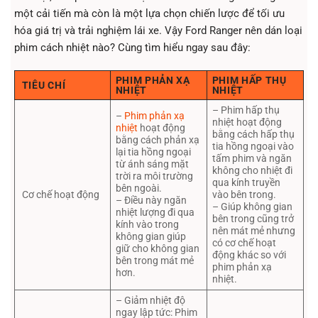
một cải tiến mà còn là một lựa chọn chiến lược để tối ưu
hóa giá trị và trải nghiệm lái xe. Vậy Ford Ranger nên dán loại
phim cách nhiệt nào? Cùng tìm hiểu ngay sau đây:
PHIM PHẢN XẠ
PHIM HẤP THỤ
TIÊU CHÍ
NHIỆT
NHIỆT
– Phim hấp thụ
–
Phim phản xạ
nhiệt hoạt động
nhiệt
hoạt động
bằng cách hấp thụ
bằng cách phản xạ
tia hồng ngoại vào
lại tia hồng ngoại
tấm phim và ngăn
từ ánh sáng mặt
không cho nhiệt đi
trời ra môi trường
qua kính truyền
bên ngoài.
Cơ chế hoạt động
vào bên trong.
– Điều này ngăn
– Giúp không gian
nhiệt lượng đi qua
bên trong cũng trở
kính vào trong
nên mát mẻ nhưng
không gian giúp
có cơ chế hoạt
giữ cho không gian
động khác so với
bên trong mát mẻ
phim phản xạ
hơn.
nhiệt.
– Giảm nhiệt độ
ngay lập tức: Phim