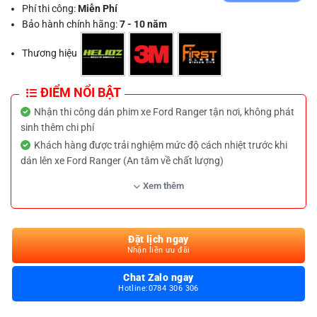
Phí thi công:
Miễn Phí
Bảo hành chính hãng:
7 - 10 năm
Thương hiệu
ĐIỂM NỔI BẬT
Nhận thi công dán phim xe Ford Ranger tận nơi, không phát
sinh thêm chi phí
Khách hàng được trải nghiệm mức độ cách nhiệt trước khi
dán lên xe Ford Ranger (An tâm về chất lượng)
Bảo hành dịch vụ trọn đời khi thực hiện dịch vụ dán phim
Xem thêm
cách nhiệt cho xe Ford Ranger
Đa dạng thương hiệu và gói dán phim dành cho Ford
Ranger từ phổ thông đến cao cấp
Đặt lịch ngay
Hỗ trợ trả góp, cà thẻ không lãi suất khi dán phim cách nhiệt
Nhận liền ưu đãi
xe Ford Ranger
Chat Zalo ngay
Tặng kèm camera hành trình hoặc ưu đãi giảm giá 15% khi
Hotline:0784 306 306
khách hàng đặt lịch dán phim cách nhiệt Ford Ranger online
trên website