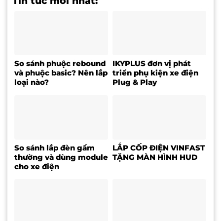
Tin tức mới nhất:
So sánh phuộc rebound
IKYPLUS đơn vị phát
và phuộc basic? Nên lắp
triển phụ kiện xe điện
loại nào?
Plug & Play
So sánh lắp đèn gầm
LẮP CỐP ĐIỆN VINFAST
thường và dùng module
TẶNG MÀN HÌNH HUD
cho xe điện