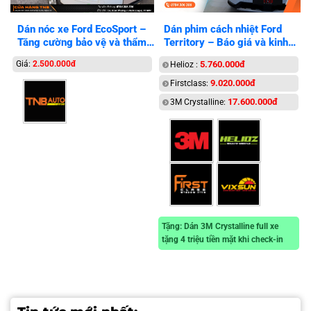
Dán nóc xe Ford EcoSport –
Dán phim cách nhiệt Ford
Tăng cường bảo vệ và thẩm
Territory – Báo giá và kinh
mỹ
nghiệm
Giá:
2.500.000đ
5.760.000đ
Helioz :
9.020.000đ
Firstclass:
17.600.000đ
3M Crystalline:
Tặng: Dán 3M Crystalline full xe
tặng 4 triệu tiền mặt khi check-in