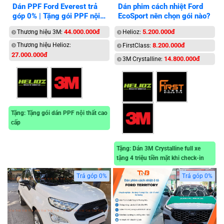
Dán PPF Ford Everest trả
Dán phim cách nhiệt Ford
góp 0% | Tặng gói PPF nội
EcoSport nên chọn gói nào?
thất
44.000.000đ
5.200.000đ
Thương hiệu 3M:
Helioz:
Thương hiệu Helioz:
8.200.000đ
FirstClass:
27.000.000đ
14.800.000đ
3M Crystalline:
Tặng: Tặng gói dán PPF nội thất cao
cấp
Tặng: Dán 3M Crystalline full xe
tặng 4 triệu tiền mặt khi check-in
Trả góp 0%
Trả góp 0%