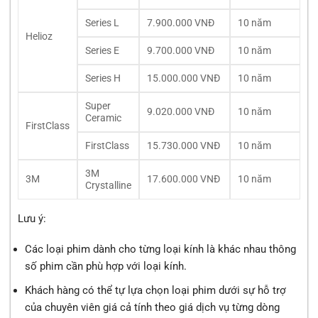
Series L
7.900.000 VNĐ
10 năm
Helioz
Series E
9.700.000 VNĐ
10 năm
Series H
15.000.000 VNĐ
10 năm
Super
9.020.000 VNĐ
10 năm
Ceramic
FirstClass
FirstClass
15.730.000 VNĐ
10 năm
3M
3M
17.600.000 VNĐ
10 năm
Crystalline
Lưu ý:
Các loại phim dành cho từng loại kính là khác nhau thông
số phim cần phù hợp với loại kính.
Khách hàng có thể tự lựa chọn loại phim dưới sự hỗ trợ
của chuyên viên giá cả tính theo giá dịch vụ từng dòng