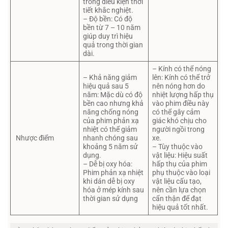
trong điều kiện thời
tiết khắc nghiệt.
– Độ bền: Có độ
bền từ 7 – 10 năm
giúp duy trì hiệu
quả trong thời gian
dài.
– Kính có thể nóng
– Khả năng giảm
lên: Kính có thể trở
hiệu quả sau 5
nên nóng hơn do
năm: Mặc dù có độ
nhiệt lượng hấp thụ
bền cao nhưng khả
vào phim điều này
năng chống nóng
có thể gây cảm
của phim phản xạ
giác khó chịu cho
nhiệt có thể giảm
người ngồi trong
Nhược điểm
nhanh chóng sau
xe.
khoảng 5 năm sử
– Tùy thuộc vào
dụng.
vật liệu: Hiệu suất
– Dễ bị oxy hóa:
hấp thụ của phim
Phim phản xạ nhiệt
phụ thuộc vào loại
khi dán dễ bị oxy
vật liệu cấu tạo,
hóa ở mép kính sau
nên cần lựa chọn
thời gian sử dụng
cẩn thận để đạt
hiệu quả tốt nhất.