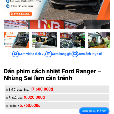
Xem video dịch vụ
Xem bảng giá
Xem ảnh thực tế
Dán phim cách nhiệt Ford Ranger –
Những Sai lầm cần tránh
17.600.000đ
3M Crystalline:
9.020.000đ
FristClass:
5.760.000đ
Helioz :
Xem giá cụ thể hơn