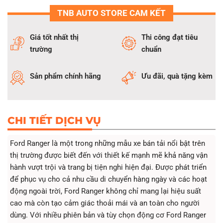
Tư vấn miễn phí 24/7 các thông tin liên quan về dịch vụ dán
TNB AUTO STORE CAM KẾT
xe Ford Ranger
Hệ thống thiết bị hiện đại đảm bảo thi công đạt tiêu chuẩn
Giá tốt nhất thị
Thi công đạt tiêu
dán phim chống nóng xe Ford Ranger
trường
chuẩn
Sản phẩm chính hãng
Ưu đãi, quà tặng kèm
CHI TIẾT DỊCH VỤ
Ford Ranger là một trong những mẫu xe bán tải nổi bật trên
thị trường được biết đến với thiết kế mạnh mẽ khả năng vận
hành vượt trội và trang bị tiện nghi hiện đại. Được phát triển
để phục vụ cho cả nhu cầu di chuyển hàng ngày và các hoạt
động ngoài trời, Ford Ranger không chỉ mang lại hiệu suất
cao mà còn tạo cảm giác thoải mái và an toàn cho người
dùng. Với nhiều phiên bản và tùy chọn động cơ Ford Ranger