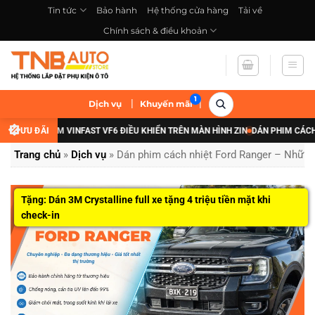
Bỏ
Tin tức
Bảo hành
Hệ thống cửa hàng
Tải về
qua
Chính sách & điều khoản
nội
dung
|
|
Dịch vụ
Khuyến mãi
ÈN GẦM VINFAST VF6 ĐIỀU KHIỂN TRÊN MÀN HÌNH ZIN
ƯU ĐÃI
DÁN PHIM CÁCH NHIỆT XE
Trang chủ
»
Dịch vụ
»
Dán phim cách nhiệt Ford Ranger – Những
Tặng: Dán 3M Crystalline full xe tặng 4 triệu tiền mặt khi
check-in