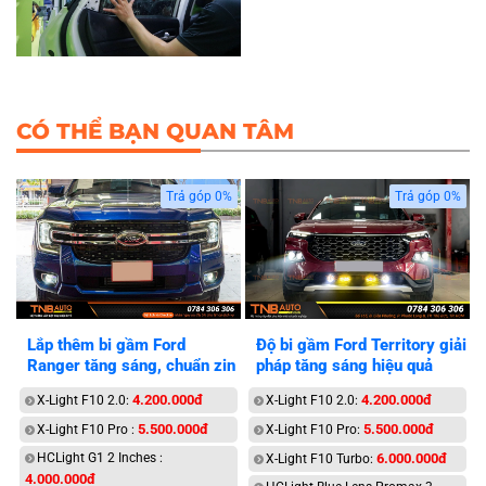
CÓ THỂ BẠN QUAN TÂM
Trả góp 0%
Trả góp 0%
Lắp thêm bi gầm Ford
Độ bi gầm Ford Territory giải
Ranger tăng sáng, chuẩn zin
pháp tăng sáng hiệu quả
4.200.000đ
4.200.000đ
X-Light F10 2.0:
X-Light F10 2.0:
5.500.000đ
5.500.000đ
X-Light F10 Pro :
X-Light F10 Pro:
HCLight G1 2 Inches :
6.000.000đ
X-Light F10 Turbo:
4.000.000đ