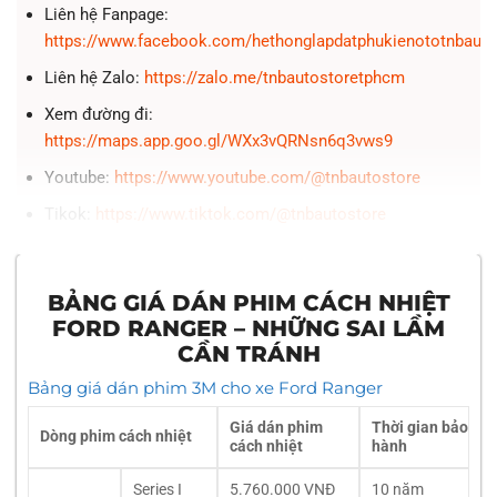
Liên hệ Fanpage:
https://www.facebook.com/hethonglapdatphukienototnbauto
Liên hệ Zalo:
https://zalo.me/tnbautostoretphcm
Xem đường đi:
https://maps.app.goo.gl/WXx3vQRNsn6q3vws9
Youtube:
https://www.youtube.com/@tnbautostore
Tikok:
https://www.tiktok.com/@tnbautostore
BẢNG GIÁ DÁN PHIM CÁCH NHIỆT
FORD RANGER – NHỮNG SAI LẦM
CẦN TRÁNH
Bảng giá dán phim 3M cho xe Ford Ranger
Giá dán phim
Thời gian bảo
Dòng phim cách nhiệt
cách nhiệt
hành
Series I
5.760.000 VNĐ
10 năm