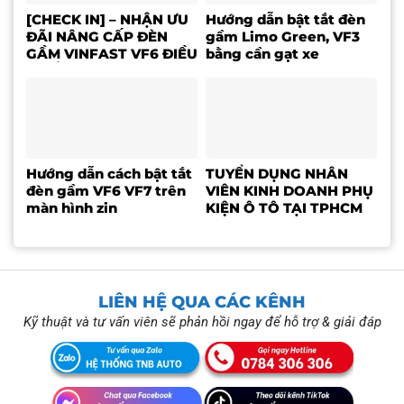
[CHECK IN] – NHẬN ƯU
Hướng dẫn bật tắt đèn
ĐÃI NÂNG CẤP ĐÈN
gầm Limo Green, VF3
GẦM VINFAST VF6 ĐIỀU
bằng cần gạt xe
KHIỂN TRÊN MÀN HÌNH
ZIN
Hướng dẫn cách bật tắt
TUYỂN DỤNG NHÂN
đèn gầm VF6 VF7 trên
VIÊN KINH DOANH PHỤ
màn hình zin
KIỆN Ô TÔ TẠI TPHCM
LIÊN HỆ QUA CÁC KÊNH
Kỹ thuật và tư vấn viên sẽ phản hồi ngay để hỗ trợ & giải đáp