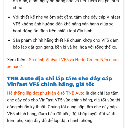
ổn định, giảm nguy cơ hỏng hóc và tiết kiệm chi phí sửa
chữa.
Với thiết kế nhẹ và ôm sát gầm, tấm che dây cáp Vinfast
VF5 không ảnh hưởng đến khả năng vận hành giúp xe
hoạt động ổn định trên nhiều loại địa hình.
Sản phẩm chính hãng thiết kế chuẩn khớp cho VF5 đảm
bảo lắp đặt gọn gàng, bền bỉ và hài hòa với tổng thể xe.
Xem thêm:
So sánh VinFast VF5 và Herio Green: Nên chọn
xe nào?
TNB Auto địa chỉ lắp tấm che dây cáp
Vinfast VF5 chính hãng, giá tốt
Hệ thống lắp đặt phụ kiện ô tô TNB Auto
là địa chỉ lắp tấm
che dây cáp cho VinFast VF5 vừa chính hãng, giá tốt vừa thi
công chuẩn kỹ thuật. Chúng tôi cung cấp tấm che dây cáp
VF5 chính hãng, đảm bảo độ bền, độ khớp tuyệt đối và đi
kèm phụ kiện đầy đủ để lắp đặt nhanh chóng.