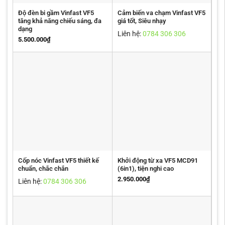
Độ đèn bi gầm Vinfast VF5
Cảm biến va chạm Vinfast VF5
tăng khả năng chiếu sáng, đa
giá tốt, Siêu nhạy
dạng
Liên hệ:
0784 306 306
5.500.000
₫
Cốp nóc Vinfast VF5 thiết kế
Khởi động từ xa VF5 MCD91
chuẩn, chắc chắn
(6in1), tiện nghi cao
2.950.000
₫
Liên hệ:
0784 306 306