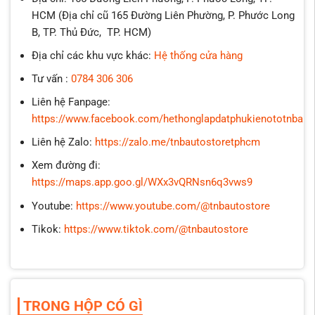
HCM (Địa chỉ cũ 165 Đường Liên Phường, P. Phước Long
B, TP. Thủ Đức, TP. HCM)
Địa chỉ các khu vực khác:
Hệ thống cửa hàng
Tư vấn :
0784 306 306
Liên hệ Fanpage:
https://www.facebook.com/hethonglapdatphukienototnbaut
Liên hệ Zalo:
https://zalo.me/tnbautostoretphcm
Xem đường đi:
https://maps.app.goo.gl/WXx3vQRNsn6q3vws9
Youtube:
https://www.youtube.com/@tnbautostore
Tikok:
https://www.tiktok.com/@tnbautostore
TRONG HỘP CÓ GÌ