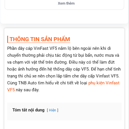
Trọng lượng dưới 1kg, không ảnh hưởng đến hiệu suất vận
Xem thêm
hành.
Thiết kế ôm sát gầm, bảo vệ dây cáp và hệ thống điện khỏi bụi
bẩn, nước và va đập.
THÔNG TIN SẢN PHẨM
Đi kèm ốc nhựa, dễ lắp đặt mà không cần khoan cắt, giữ
Phần dây cáp VinFast VF5 nằm lộ bên ngoài nên khi di
nguyên kết cấu xe.
chuyển thường phải chịu tác động từ bụi bẩn, nước mưa và
va chạm với vật thể trên đường. Điều này có thể làm đứt
hoặc ảnh hưởng đến hệ thống dây cáp VF5. Để hạn chế tình
trạng thì chủ xe nên chọn lắp tấm che dây cấp Vinfast VF5.
Cùng TNB Auto tìm hiểu về chi tiết về loại
phụ kiện Vinfast
VF5
này sau đây.
Tóm tắt nội dung
Hiện