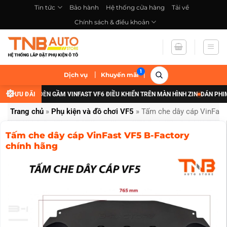
Bỏ
Tin tức
Bảo hành
Hệ thống cửa hàng
Tải về
qua
Chính sách & điều khoản
nội
dung
|
|
Dịch vụ
Khuyến mãi
NÂNG CẤP ĐÈN GẦM VINFAST VF6 ĐIỀU KHIỂN TRÊN MÀN HÌNH ZIN
ƯU ĐÃI
DÁN PHIM CÁC
Trang chủ
»
Phụ kiện và đồ chơi VF5
»
Tấm che dây cáp VinFast
Tấm che dây cáp VinFast VF5 B-Factory
chính hãng