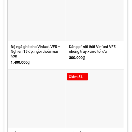
Độ ngả ghế cho Vinfast VF5 –
Dán ppf nội thất Vinfast VF5
Nghiên 15 độ, ngồi thoải mái
chống trầy xước tối ưu
hơn
300.000
₫
1.400.000
₫
Giảm 5%