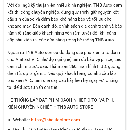
Với đội ngũ kỹ thuật viên nhiều kinh nghiệm, TNB Auto cam
kết thi công chuyên nghiệp, đúng quy trình, giữ nguyên kết
cấu zin của xe và đảm bảo khả năng bảo vệ tối ưu cho
khoang máy. Bên cạnh đó, chính sách giá cạnh tranh và bảo
hành rõ ràng giúp khách hàng yên tâm tuyệt đối khi nâng
cấp phụ kiện tại các cửa hàng trong hệ thống TNB Auto.
Ngoài ra TNB Auto còn có đa dạng các
phụ kiện ô tô
dành
cho VinFast VF5 như độ ngả ghế, tấm ốp bảo vệ pin xe, Led
cánh chim trước sau, Thảm sàn 360, màn hình HUD, gương
điện tử, độ bi gầm,… Nếu quý khách hàng có nhu cầu
lắp
phụ kiện VF5
, tấm che dây cáp hãy liên hệ ngay với chúng
tôi để được tư vấn chi tiết.
HỆ THỐNG LẮP ĐẶT PHIM CÁCH NHIỆT Ô TÔ VÀ PHỤ
KIỆN CHUYÊN NGHIỆP – TNB AUTO STORE
Website:
https://tnbautostore.com
Địa chỉ: 165 Đường Liên Phường, P. Phước Long, TP.