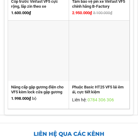
Cốp trước Vinfast VF5 cực
Tấm bảo vệ pin xe Vinfast VF5
rộng, lắp zin theo xe
chính hãng B-Factory
1.600.000
₫
2.950.000
₫
3.100.000
₫
Nâng cấp gập gương điện cho
Phuộc Basic HT25 VF5 lái êm
VF5 kèm lock cửa gập gương
ái, cực tiết kiệm
1.998.000
₫
bộ
Liên hệ:
0784 306 306
LIÊN HỆ QUA CÁC KÊNH