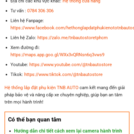
Địa chỉ các khu vực khác:
Hệ thống cửa hàng
Tư vấn :
0784 306 306
Liên hệ Fanpage:
https://www.facebook.com/hethonglapdatphukienototnbauto
Liên hệ Zalo:
https://zalo.me/tnbautostoretphcm
Xem đường đi:
https://maps.app.goo.gl/WXx3vQRNsn6q3vws9
Youtube:
https://www.youtube.com/@tnbautostore
Tikok:
https://www.tiktok.com/@tnbautostore
Hệ thống lắp đặt phụ kiện TNB AUTO
cam kết mang đến giải
pháp bảo vệ và nâng cấp xe chuyên nghiệp, giúp bạn an tâm
trên mọi hành trình!
Có thể bạn quan tâm
Hướng dẫn chi tiết cách xem lại camera hành trình