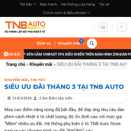
Bỏ
Tin tức
Bảo hành
Hệ thống cửa hàng
Tải về
qua
Chính sách & điều khoản
nội
dung
|
|
Dịch vụ
Khuyến mãi
ĐÃI NÂNG CẤP ĐÈN GẦM VINFAST VF6 ĐIỀU KHIỂN TRÊN MÀN HÌNH ZIN
ƯU ĐÃI
DÁN PHIM
Trang chủ
»
Khuyến mãi
»
SIÊU ƯU ĐÃI THÁNG 3 TẠI TNB AUTO
KHUYẾN MÃI
,
TIN TỨC
SIÊU ƯU ĐÃI THÁNG 3 TẠI TNB AUTO
21/03/2025
Cẩm Biên tập viên
Mùa cao điểm nắng nóng đã bắt đầu, để đáp ứng nhu cầu dán
phim cách nhiệt ô tô chất lượng, độ ổn định cao với mức giá
“Mềm” nhiều ưu đãi. Hệ thống phụ kiện ô tô TNB Auto Store
tung ra các chương trình ưu đãi “KHỦNG” sau.