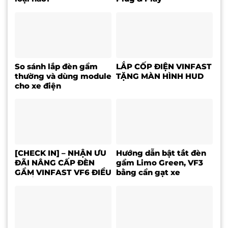
So sánh lắp đèn gầm
LẮP CỐP ĐIỆN VINFAST
thường và dùng module
TẶNG MÀN HÌNH HUD
cho xe điện
[CHECK IN] – NHẬN ƯU
Hướng dẫn bật tắt đèn
ĐÃI NÂNG CẤP ĐÈN
gầm Limo Green, VF3
GẦM VINFAST VF6 ĐIỀU
bằng cần gạt xe
KHIỂN TRÊN MÀN HÌNH
ZIN