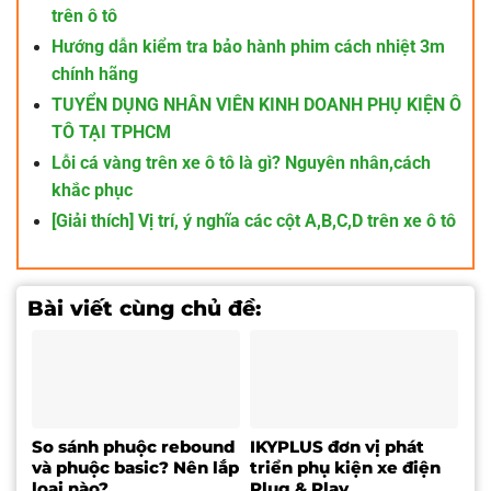
trên ô tô
Hướng dẫn kiểm tra bảo hành phim cách nhiệt 3m
chính hãng
TUYỂN DỤNG NHÂN VIÊN KINH DOANH PHỤ KIỆN Ô
TÔ TẠI TPHCM
Lỗi cá vàng trên xe ô tô là gì? Nguyên nhân,cách
khắc phục
[Giải thích] Vị trí, ý nghĩa các cột A,B,C,D trên xe ô tô
Bài viết cùng chủ đề:
So sánh phuộc rebound
IKYPLUS đơn vị phát
và phuộc basic? Nên lắp
triển phụ kiện xe điện
loại nào?
Plug & Play