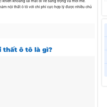
 khiến khoang lái mất đi vẻ sang trọng và mới mẻ.
ám nội thất ô tô với chi phí cực hợp lý được nhiều chủ
thất ô tô là gì?