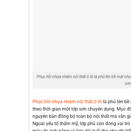
Phục hồi nhựa nhám nội thất ô tô là phủ lên bề mặt nh
sơn
Phục hồi nhựa nhám nội thất ô tô
là phủ lên bề
theo thời gian một lớp sơn chuyên dụng. Mục đ
nguyên bản đồng bộ toàn bộ nội thất mà vẫn g
Ngoài yếu tố thẩm mỹ, lớp phủ còn đóng vai trò
màu do ánh nắng và kéo dài tuổi thọ cho chi tiết