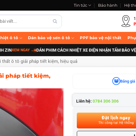
Tin tức
Bảo hành
Hệ th
1
P
hiệt ô tô
Dán bảo vệ sơn ô tô
PPF bảo vệ nội thất
Phụ
DÁN PHIM CÁCH NHIỆT XE ĐIỆN NHẬN TẤM BẢO VỆ PIN B
EM NGAY
→
thất ô tô giải pháp tiết kiệm, hiệu quả
i pháp tiết kiệm,
Bảng giá 
Liên hệ:
0784 306 306
Đặt lịch ngay
Thi công tại Hệ thống