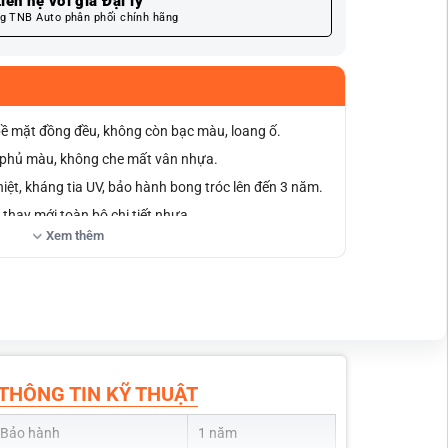
iên hệ với giá Đại lý
g TNB Auto phân phối chính hãng
 bề mặt đồng đều, không còn bạc màu, loang ố.
ỉ phủ màu, không che mất vân nhựa.
iệt, kháng tia UV, bảo hành bong tróc lên đến 3 năm.
thay mới toàn bộ chi tiết nhựa.
Xem thêm
khoảng 1–2 giờ cho từng hạng mục khách hàng có thể
như lúc xe xuất xưởng.
THÔNG TIN KỸ THUẬT
Bảo hành
1 năm