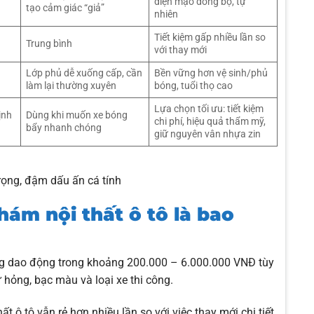
diện mạo đồng bộ, tự
tạo cảm giác “giả”
nhiên
Tiết kiệm gấp nhiều lần so
Trung bình
với thay mới
Lớp phủ dễ xuống cấp, cần
Bền vững hơn vệ sinh/phủ
làm lại thường xuyên
bóng, tuổi thọ cao
Lựa chọn tối ưu: tiết kiệm
ịnh
Dùng khi muốn xe bóng
chi phí, hiệu quả thẩm mỹ,
bẩy nhanh chóng
giữ nguyên vân nhựa zin
rọng, đậm dấu ấn cá tính
hám nội thất ô tô là bao
ờng dao động trong khoảng 200.000 – 6.000.000 VNĐ tùy
ư hỏng, bạc màu và loại xe thi công.
 ô tô vẫn rẻ hơn nhiều lần so với việc thay mới chi tiết