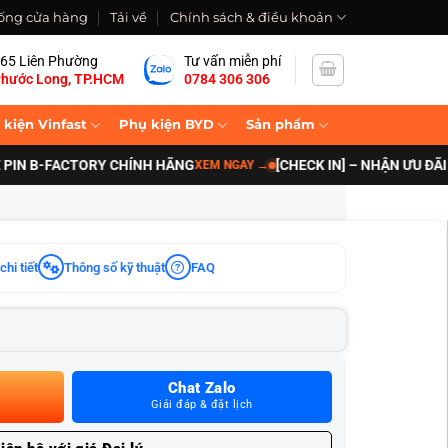
ống cửa hàng
Tải về
Chính sách & điều khoản
65 Liên Phường
Tư vấn miễn phí
hước Long, TP.HCM
0784 306 306
 kiện Vinfast
Phụ kiện BYD
Sản phẩm
-FACTORY CHÍNH HÃNG
[CHECK IN] – NHẬN ƯU ĐÃI NÂNG 
XEM NGAY
→
chi tiết
Thông số kỹ thuật
FAQ
Chat Zalo
Giải đáp & đặt lịch