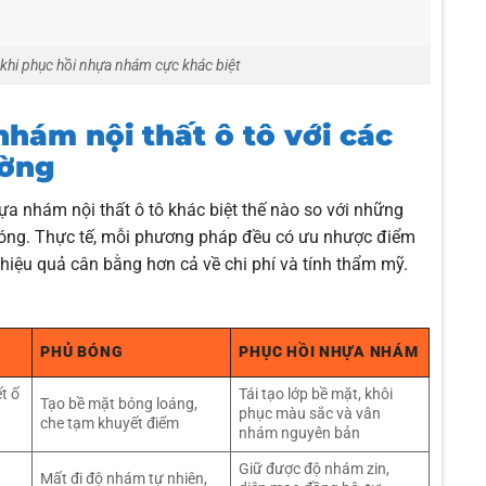
u khi phục hồi nhựa nhám cực khác biệt
hám nội thất ô tô với các
ường
a nhám nội thất ô tô khác biệt thế nào so với những
bóng. Thực tế, mỗi phương pháp đều có ưu nhược điểm
iệu quả cân bằng hơn cả về chi phí và tính thẩm mỹ.
PHỦ BÓNG
PHỤC HỒI NHỰA NHÁM
ết ố
Tái tạo lớp bề mặt, khôi
Tạo bề mặt bóng loáng,
c
phục màu sắc và vân
che tạm khuyết điểm
nhám nguyên bản
Giữ được độ nhám zin,
Mất đi độ nhám tự nhiên,