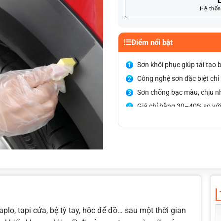
L
Hệ thốn
Điểm nổi bật
Sơn khôi phục giúp tái tạo
Công nghệ sơn đặc biệt ch
Sơn chống bạc màu, chịu nh
Giá chỉ bằng 30–40% so với 
Thi công nhanh chóng chỉ 
lấy xe ngay trong ngày.
Màu sắc tự nhiên, liền lạc 
aplo, tapi cửa, bệ tỳ tay, hộc để đồ… sau một thời gian