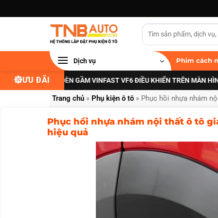
Bỏ
qua
nội
dung
Dịch vụ
Phim cách n
ƯU ĐÃI
I NÂNG CẤP ĐÈN GẦM VINFAST VF6 ĐIỀU KHIỂN TRÊN MÀN HÌNH ZIN
X
Trang chủ
»
Phụ kiện ô tô
»
Phục hồi nhựa nhám nội 
Phục hồi nhựa nhám nội thất ô tô giả
hiệu quả