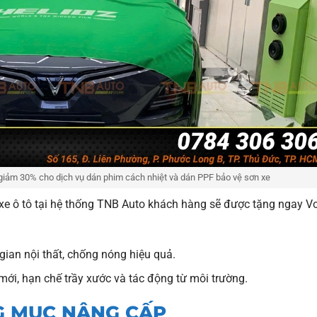
 giảm 30% cho dịch vụ dán phim cách nhiệt và dán PPF bảo vệ sơn xe
xe ô tô tại hệ thống TNB Auto khách hàng sẽ được tặng ngay V
ian nội thất, chống nóng hiệu quả.
ới, hạn chế trầy xước và tác động từ môi trường.
G MỤC NÂNG CẤP