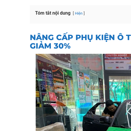
Tóm tắt nội dung
Hiện
NÂNG CẤP PHỤ KIỆN Ô 
GIẢM 30%