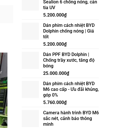
Sealion 6 chống nóng, cản
CẤP
tia UV
ĐÈN
GẦM
5.200.000
₫
VINFAST
VF6
Dán phim cách nhiệt BYD
ĐIỀU
Dolphin chống nóng | Giá
KHIỂN
tốt
TRÊN
MÀN
5.200.000
₫
HÌNH
ZIN
Dán PPF BYD Dolphin |
Chống trầy xước, tăng độ
bóng
25.000.000
₫
Dán phim cách nhiệt BYD
M6 cao cấp - Ưu đãi khủng,
góp 0%
5.760.000
₫
Camera hành trình BYD M6
sắc nét, cảnh báo thông
minh