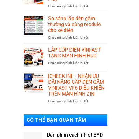
và
ở
Chức năng bình luận bị tắt
phuộc
IKYPLUS
basic?
đơn
Nên
So sánh lắp đèn gầm
vị
lắp
thường và dùng module
phát
loại
cho xe điện
triển
nào?
ở
Chức năng bình luận bị tắt
phụ
So
kiện
sánh
xe
LẮP CỐP ĐIỆN VINFAST
lắp
điện
TẶNG MÀN HÌNH HUD
đèn
Plug
ở
Chức năng bình luận bị tắt
gầm
&
LẮP
thường
Play
CỐP
và
[CHECK IN] – NHẬN ƯU
ĐIỆN
dùng
ĐÃI NÂNG CẤP ĐÈN GẦM
VINFAST
module
VINFAST VF6 ĐIỀU KHIỂN
TẶNG
cho
TRÊN MÀN HÌNH ZIN
MÀN
xe
HÌNH
điện
ở
Chức năng bình luận bị tắt
HUD
[CHECK
IN]
–
CÓ THỂ BẠN QUAN TÂM
NHẬN
ƯU
ĐÃI
Dán phim cách nhiệt BYD
NÂNG