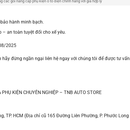
các gói nâng cấp phụ kiện ô tô điện chính hãng với giá hợp lý
.
 bảo hành minh bạch.
ệp – an toàn tuyệt đối cho xế yêu.
/08/2025
 hãy đừng ngần ngại liên hệ ngay với chúng tôi để được tư vấn
À PHỤ KIỆN CHUYÊN NGHIỆP – TNB AUTO STORE
g, TP. HCM (Địa chỉ cũ 165 Đường Liên Phường, P. Phước Long 