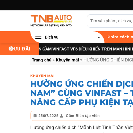
Bỏ
qua
nội
dung
Dịch vụ
Phim cách n
ƯU ĐÃI
NÂNG CẤP ĐÈN GẦM VINFAST VF6 ĐIỀU KHIỂN TRÊN MÀN HÌNH ZIN
XEM
Trang chủ
»
Khuyến mãi
»
HƯỞNG ỨNG CHIẾN DỊCH
KHUYẾN MÃI
HƯỞNG ỨNG CHIẾN DỊCH
NAM” CÙNG VINFAST –
NÂNG CẤP PHỤ KIỆN TẠ
25/07/2025
Cẩm Biên tập viên
Hưởng ứng chiến dịch “Mãnh Liệt Tinh Thần Việt 