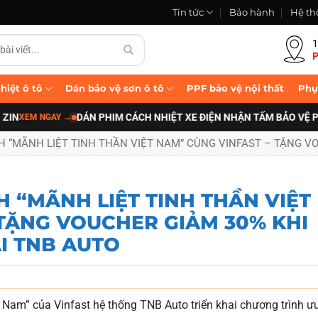
Tin tức
Bảo hành
Hệ th
1
P
hiệt ô tô
Dán bảo vệ sơn ô tô
PPF bảo vệ nội thất
Phụ
DÁN PHIM CÁCH NHIỆT XE ĐIỆN NHẬN TẤM BẢO VỆ PIN B-F
 NGAY
→
 “MÃNH LIỆT TINH THẦN VIỆT NAM” CÙNG VINFAST – TẶNG VO
 “MÃNH LIỆT TINH THẦN VIỆT
 TẶNG VOUCHER GIẢM 30% KHI
I TNB AUTO
Nam” của Vinfast hệ thống TNB Auto triển khai chương trình ư