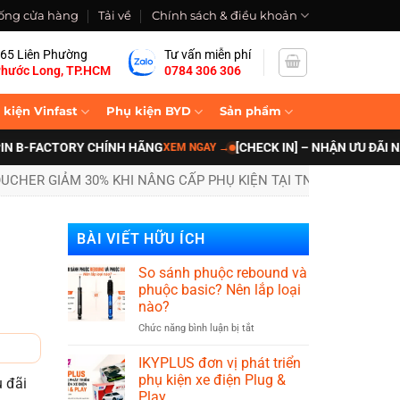
ống cửa hàng
Tải về
Chính sách & điều khoản
65 Liên Phường
Tư vấn miễn phí
hước Long, TP.HCM
0784 306 306
 kiện Vinfast
Phụ kiện BYD
Sản phẩm
ACTORY CHÍNH HÃNG
[CHECK IN] – NHẬN ƯU ĐÃI NÂNG CẤ
XEM NGAY
→
UCHER GIẢM 30% KHI NÂNG CẤP PHỤ KIỆN TẠI TNB AUTO
BÀI VIẾT HỮU ÍCH
So sánh phuộc rebound và
phuộc basic? Nên lắp loại
nào?
ở
Chức năng bình luận bị tắt
So
sánh
IKYPLUS đơn vị phát triển
phuộc
phụ kiện xe điện Plug &
u đãi
rebound
Play