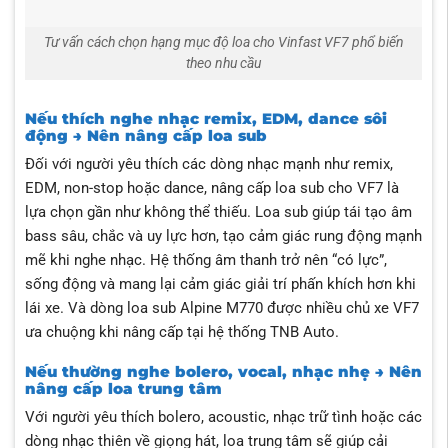
Tư vấn cách chọn hạng mục độ loa cho Vinfast VF7 phổ biến
theo nhu cầu
Nếu thích nghe nhạc remix, EDM, dance sôi
động → Nên nâng cấp loa sub
Đối với người yêu thích các dòng nhạc mạnh như remix,
EDM, non-stop hoặc dance, nâng cấp loa sub cho VF7 là
lựa chọn gần như không thể thiếu. Loa sub giúp tái tạo âm
bass sâu, chắc và uy lực hơn, tạo cảm giác rung động mạnh
mẽ khi nghe nhạc. Hệ thống âm thanh trở nên “có lực”,
sống động và mang lại cảm giác giải trí phấn khích hơn khi
lái xe. Và dòng loa sub Alpine M770 được nhiều chủ xe VF7
ưa chuộng khi nâng cấp tại hệ thống TNB Auto.
Nếu thường nghe bolero, vocal, nhạc nhẹ → Nên
nâng cấp loa trung tâm
Với người yêu thích bolero, acoustic, nhạc trữ tình hoặc các
dòng nhạc thiên về giọng hát, loa trung tâm sẽ giúp cải