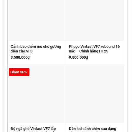
Cảnh báo điểm mù cho gương
Phuộc Vinfast VF7 rebound 16
điện cho VF3
nấc – Chính hãng HT25
3.500.000
₫
9.800.000
₫
Giảm 36%
Độ ngã ghế Vinfast VF7 lắp
Đèn led cánh chim sau dạng