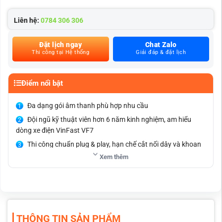
Liên hệ:
0784 306 306
Đặt lịch ngay
Chat Zalo
Thi công tại Hệ thống
Giải đáp & đặt lịch
Điểm nổi bật
Đa dạng gói âm thanh phù hợp nhu cầu
Đội ngũ kỹ thuật viên hơn 6 năm kinh nghiệm, am hiểu
dòng xe điện VinFast VF7
Thi công chuẩn plug & play, hạn chế cắt nối dây và khoan
cắt nội thất
Xem thêm
Mọi hạng mục độ chế hoặc thay đổi kết cấu xe đều được
báo trước và chỉ thi công khi khách hàng đồng ý
Chi phí nâng cấp loa VF7 hợp lý
Bảo hành kỹ thuật trọn đời, bảo hành sản phẩm theo
THÔNG TIN SẢN PHẨM
chính hãng