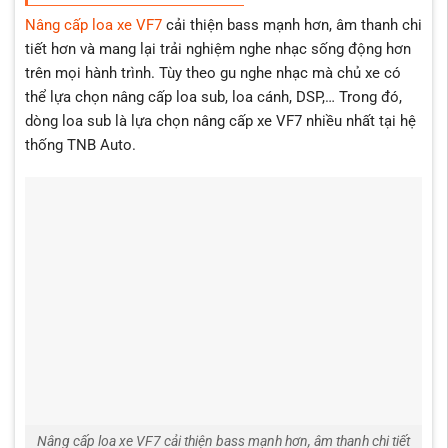
Ưu đãi giảm 5% cho khách đặt lịch trước và check-in tại
Nâng cấp loa xe VF7
cải thiện bass mạnh hơn, âm thanh chi
cửa hàng
tiết hơn và mang lại trải nghiệm nghe nhạc sống động hơn
Thường xuyên có chương trình khuyến mãi theo tháng và
trên mọi hành trình. Tùy theo gu nghe nhạc mà chủ xe có
dịp đặc biệt
thể lựa chọn nâng cấp loa sub, loa cánh, DSP,… Trong đó,
dòng loa sub là lựa chọn nâng cấp xe VF7 nhiều nhất tại hệ
thống TNB Auto.
Nâng cấp loa xe VF7 cải thiện bass mạnh hơn, âm thanh chi tiết