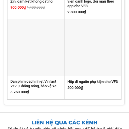
Zin, cam kết không cắt nối
viền cạnh logo, đổi màu theo
app cho VF3
900.000
₫
1.400.000
₫
2.800.000
₫
Dán phim cách nhiệt Vinfast
Hộp đi nguồn phụ kiện cho VF3
VF7 | Chống nóng, bảo vệ xe
200.000
₫
5.760.000
₫
LIÊN HỆ QUA CÁC KÊNH
Kỹ thuật và tư vấn viên sẽ phản hồi ngay để hỗ trợ & giải đáp