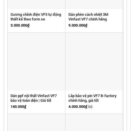
Gương chỉnh điện VF3 tự động
Dán phim cách nhiệt 3M
thiết kế theo form xe
Vinfast VF7 chính hãng
3.000.000
₫
9.000.000
₫
Dán ppf nội thất Vinfast VF7
Lắp bảo vệ pin VF7 B-factory
bảo vệ toàn diện | Giá tốt
chính hãng, giá tốt
140.000
₫
4.000.000
₫
bộ