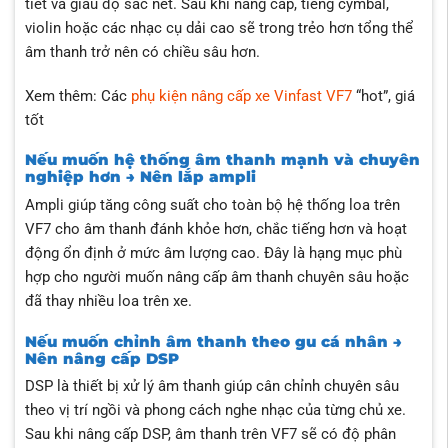
tiết và giàu độ sắc nét. Sau khi nâng cấp, tiếng cymbal,
violin hoặc các nhạc cụ dải cao sẽ trong trẻo hơn tổng thể
âm thanh trở nên có chiều sâu hơn.
Xem thêm: Các
phụ kiện nâng cấp xe Vinfast VF7
“hot”, giá
tốt
Nếu muốn hệ thống âm thanh mạnh và chuyên
nghiệp hơn → Nên lắp ampli
Ampli giúp tăng công suất cho toàn bộ hệ thống loa trên
VF7 cho âm thanh đánh khỏe hơn, chắc tiếng hơn và hoạt
động ổn định ở mức âm lượng cao. Đây là hạng mục phù
hợp cho người muốn nâng cấp âm thanh chuyên sâu hoặc
đã thay nhiều loa trên xe.
Nếu muốn chỉnh âm thanh theo gu cá nhân →
Nên nâng cấp DSP
DSP là thiết bị xử lý âm thanh giúp cân chỉnh chuyên sâu
theo vị trí ngồi và phong cách nghe nhạc của từng chủ xe.
Sau khi nâng cấp DSP, âm thanh trên VF7 sẽ có độ phân