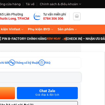
ống cửa hàng
Tải về
Chính sách & điều khoản
65 Liên Phường
Tư vấn miễn phí
hước Long, TP.HCM
0784 306 306
 kiện Vinfast
Phụ kiện BYD
Sản phẩm
-FACTORY CHÍNH HÃNG
[CHECK IN] – NHẬN ƯU ĐÃI NÂNG
XEM NGAY
→
chi tiết
Thông số kỹ thuật
FAQ
Chat Zalo
Giải đáp & đặt lịch