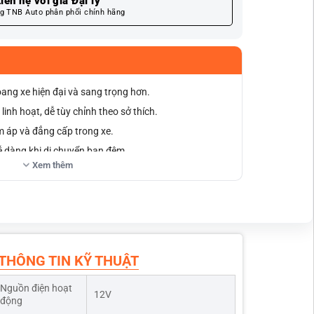
iên hệ với giá Đại lý
g TNB Auto phân phối chính hãng
ang xe hiện đại và sang trọng hơn.
inh hoạt, dễ tùy chỉnh theo sở thích.
m áp và đẳng cấp trong xe.
ễ dàng khi di chuyển ban đêm.
Xem thêm
g cắt nối dây, đảm bảo an toàn điện.
c, tuổi thọ cao.
 tháo rời khi cần.
, sản phẩm bảo hành 2 năm.
ấp dẫn dành cho khách hàng Limo Green.
THÔNG TIN KỸ THUẬT
Nguồn điện hoạt
12V
động