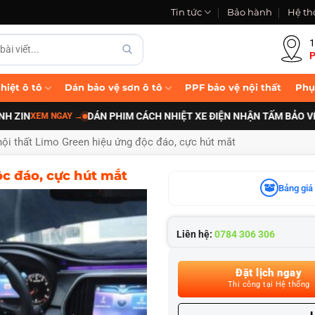
Tin tức
Bảo hành
Hệ th
1
P
hiệt ô tô
Dán bảo vệ sơn ô tô
PPF bảo vệ nội thất
Phụ
DÁN PHIM CÁCH NHIỆT XE ĐIỆN NHẬN TẤM BẢO VỆ PIN B
EM NGAY
→
nội thất Limo Green hiệu ứng độc đáo, cực hút mắt
c đáo, cực hút mắt
Bảng giá 
Liên hệ:
0784 306 306
Đặt lịch ngay
Thi công tại Hệ thống