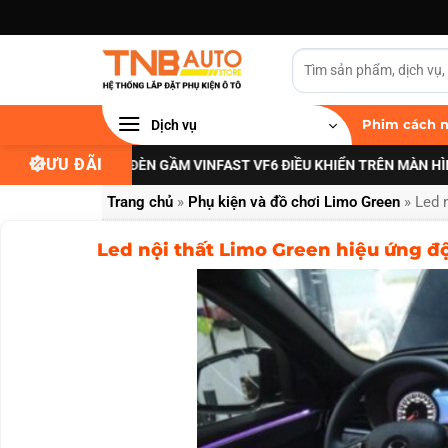
Bỏ
qua
nội
dung
Dịch vụ
Phim cách n
ƯU ĐÃI
I NÂNG CẤP ĐÈN GẦM VINFAST VF6 ĐIỀU KHIỂN TRÊN MÀN HÌNH ZIN
X
Trang chủ
»
Phụ kiện và đồ chơi Limo Green
»
Led 
Led nội thất Limo Green hiệu ứng độ