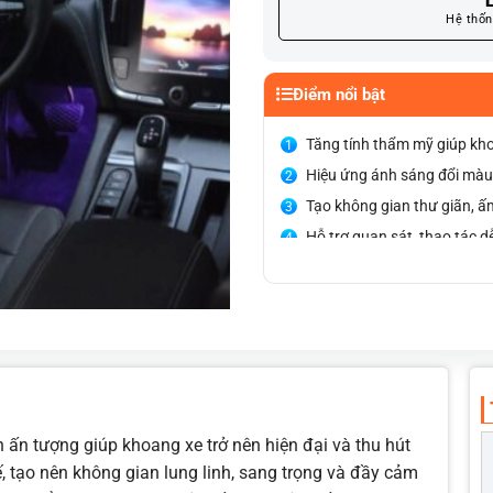
L
Hệ thốn
Điểm nổi bật
Tăng tính thẩm mỹ giúp kho
Hiệu ứng ánh sáng đổi màu l
Tạo không gian thư giãn, ấ
Hỗ trợ quan sát, thao tác d
Thi công cắm giắc zin, khôn
Sản phẩm bền bỉ, chống nướ
Lắp đặt nhanh chóng, có thể
Bảo hành kỹ thuật trọn đời
Giá hợp lý, nhiều ưu đãi h
ấn tượng giúp khoang xe trở nên hiện đại và thu hút
tế, tạo nên không gian lung linh, sang trọng và đầy cảm