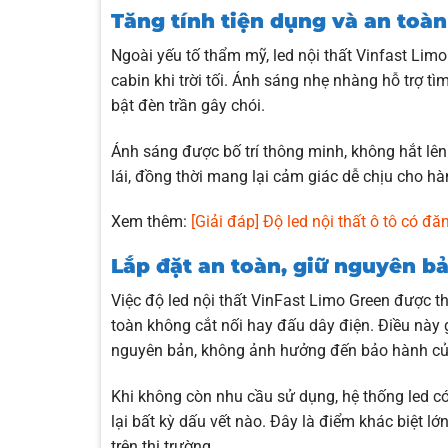
Tăng tính tiện dụng và an toà
Ngoài yếu tố thẩm mỹ, led nội thất Vinfast Lim
cabin khi trời tối. Ánh sáng nhẹ nhàng hỗ trợ t
bật đèn trần gây chói.
Ánh sáng được bố trí thông minh, không hắt lê
lái, đồng thời mang lại cảm giác dễ chịu cho h
Xem thêm:
[Giải đáp] Độ led nội thất ô tô có 
Lắp đặt an toàn, giữ nguyên b
Việc độ led nội thất VinFast Limo Green được 
toàn không cắt nối hay đấu dây điện. Điều này 
nguyên bản, không ảnh hưởng đến bảo hành củ
Khi không còn nhu cầu sử dụng, hệ thống led c
lại bất kỳ dấu vết nào. Đây là điểm khác biệt lớ
trên thị trường.