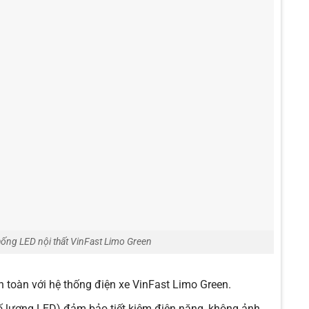
hống LED nội thất VinFast Limo Green
 toàn với hệ thống điện xe VinFast Limo Green.
số lượng LED) đảm bảo tiết kiệm điện năng, không ảnh