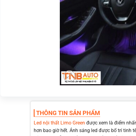
THÔNG TIN SẢN PHẨM
Led nội thất Limo Green
được xem là điểm nhấn 
hơn bao giờ hết. Ánh sáng led được bố trí tinh 