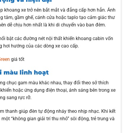
iúp khoang xe trở nên bắt mắt và đẳng cấp hơn hẳn. Ánh
rung tâm, gầm ghế, cánh cửa hoặc taplo tạo cảm giác thư
nên dễ chịu hơn nhất là khi di chuyển vào ban đêm.
nổi bật các đường nét nội thất khiến khoang cabin vốn
g hơi hướng của các dòng xe cao cấp.
Green
giá tốt
i màu linh hoạt
hàng chục gam màu khác nhau, thay đổi theo sở thích
u khiển hoặc ứng dụng điện thoại, ánh sáng bên trong xe
ng sang rực rỡ.
m thanh giúp đèn tự động nháy theo nhịp nhạc. Khi kết
một “không gian giải trí thu nhỏ” sôi động, trẻ trung và