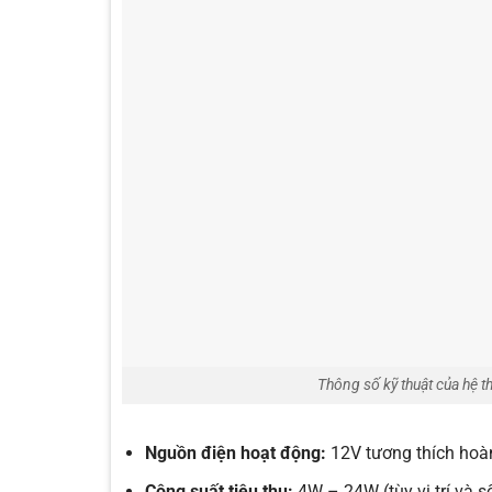
Thông số kỹ thuật của hệ t
Nguồn điện hoạt động:
12V tương thích hoàn
Công suất tiêu thụ:
4W – 24W (tùy vị trí và 