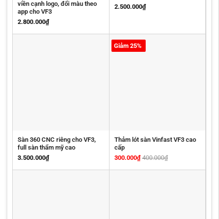
viền cạnh logo, đổi màu theo
2.500.000
₫
app cho VF3
2.800.000
₫
Giảm 25%
Sàn 360 CNC riêng cho VF3,
Thảm lót sàn Vinfast VF3 cao
full sàn thẩm mỹ cao
cấp
3.500.000
₫
300.000
₫
400.000
₫