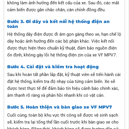
không làm ảnh hưởng đến kết cấu của xe. Sau đó, các mắt
cảm biến được gắn chắc chắn, cân chỉnh đồng đều.
Bước 3. Đi dây và kết nối hệ thống điện an
toàn
Hệ thống dây điện được đi âm gọn gàng theo xe, hạn chế lộ
dây hoặc ảnh hưởng đến các bộ phận khác. Việc kết nối
được thực hiện theo chuẩn kỹ thuật, đảm bảo nguồn điện
ổn định, không gây lỗi hệ thống điện zin của xe VF MPV7.
Bước 4. Cài đặt và kiểm tra hoạt động
Sau khi hoàn tất phần lắp đặt, kỹ thuật viên sẽ tiến hành cài
đặt hệ thống, kiểm tra độ nhạy của từng cảm biến. Xe sẽ
được test thực tế để đảm bảo tín hiệu cảnh báo chính xác,
âm thanh rõ ràng và phản hồi nhanh khi có vật cản.
Bước 5. Hoàn thiện và bàn giao xe VF MPV7
Cuối cùng, toàn bộ khu vực thi công sẽ được vệ sinh sạch
sẽ, kiểm tra lại tổng thể lần cuối trước khi bàn giao xe cho
khách hàng. Đồng thời, khách hàng sẽ được hướng dẫn sử