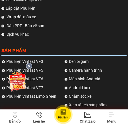
Lắp đặt Phụ kiện
Wrap đổi màu xe
Dán PPF - Bảo vệ sơn
Dịch vụ khác
SẢN PHẨM
Phụ kiện Vinfast VF3
Đèn bi gầm
Phụ kiện Vinfast VF5
Camera hành trình
Phụ kiện Vinfast VF6
Màn hình Android
Phụ kiện Vinfast VF7
Android box
Phụ kiện Vinfast Limo Green
Chăm sóc xe
Xem tất cả sản phẩm
Đặt lịch
CHỨNG NHẬN & XÁC MINH
Bản đồ
Liên hệ
Chat Zalo
Menu