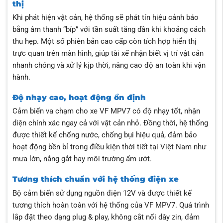
thị
Khi phát hiện vật cản, hệ thống sẽ phát tín hiệu cảnh báo
bằng âm thanh “bíp” với tần suất tăng dần khi khoảng cách
thu hẹp. Một số phiên bản cao cấp còn tích hợp hiển thị
trực quan trên màn hình, giúp tài xế nhận biết vị trí vật cản
nhanh chóng và xử lý kịp thời, nâng cao độ an toàn khi vận
hành.
Độ nhạy cao, hoạt động ổn định
Cảm biến va chạm cho xe VF MPV7 có độ nhạy tốt, nhận
diện chính xác ngay cả với vật cản nhỏ. Đồng thời, hệ thống
được thiết kế chống nước, chống bụi hiệu quả, đảm bảo
hoạt động bền bỉ trong điều kiện thời tiết tại Việt Nam như
mưa lớn, nắng gắt hay môi trường ẩm ướt.
Tương thích chuẩn với hệ thống điện xe
Bộ cảm biến sử dụng nguồn điện 12V và được thiết kế
tương thích hoàn toàn với hệ thống của VF MPV7. Quá trình
lắp đặt theo dạng plug & play, không cắt nối dây zin, đảm