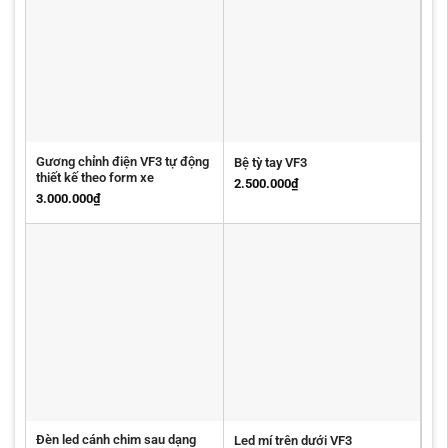
Gương chỉnh điện VF3 tự động
Bệ tỳ tay VF3
thiết kế theo form xe
2.500.000
₫
3.000.000
₫
Đèn led cánh chim sau dạng
Led mí trên dưới VF3