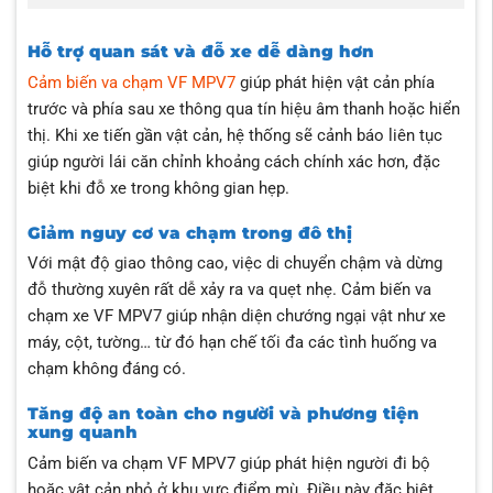
Hỗ trợ quan sát và đỗ xe dễ dàng hơn
Cảm biến va chạm VF MPV7
giúp phát hiện vật cản phía
trước và phía sau xe thông qua tín hiệu âm thanh hoặc hiển
thị. Khi xe tiến gần vật cản, hệ thống sẽ cảnh báo liên tục
giúp người lái căn chỉnh khoảng cách chính xác hơn, đặc
biệt khi đỗ xe trong không gian hẹp.
Giảm nguy cơ va chạm trong đô thị
Với mật độ giao thông cao, việc di chuyển chậm và dừng
đỗ thường xuyên rất dễ xảy ra va quẹt nhẹ. Cảm biến va
chạm xe VF MPV7 giúp nhận diện chướng ngại vật như xe
máy, cột, tường… từ đó hạn chế tối đa các tình huống va
chạm không đáng có.
Tăng độ an toàn cho người và phương tiện
xung quanh
Cảm biến va chạm VF MPV7 giúp phát hiện người đi bộ
hoặc vật cản nhỏ ở khu vực điểm mù. Điều này đặc biệt