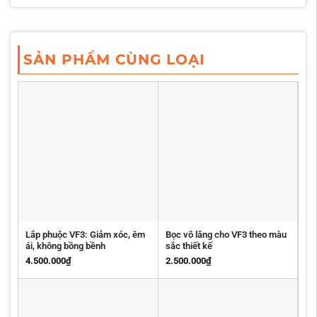
SẢN PHẨM CÙNG LOẠI
Lắp phuộc VF3: Giảm xóc, êm
Bọc vô lăng cho VF3 theo màu
ái, không bồng bềnh
sắc thiết kế
4.500.000
₫
2.500.000
₫