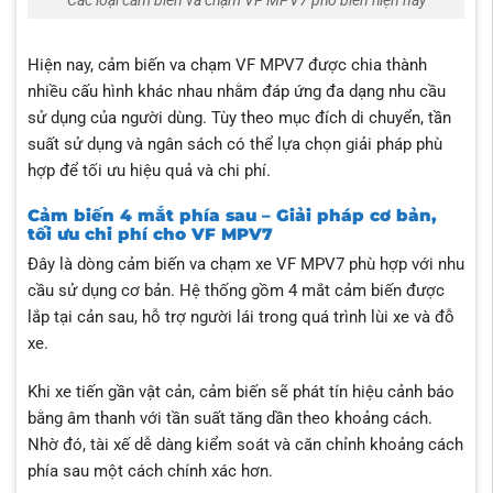
Các loại cảm biến va chạm VF MPV7 phổ biến hiện nay
Hiện nay, cảm biến va chạm VF MPV7 được chia thành
nhiều cấu hình khác nhau nhằm đáp ứng đa dạng nhu cầu
sử dụng của người dùng. Tùy theo mục đích di chuyển, tần
suất sử dụng và ngân sách có thể lựa chọn giải pháp phù
hợp để tối ưu hiệu quả và chi phí.
Cảm biến 4 mắt phía sau – Giải pháp cơ bản,
tối ưu chi phí cho VF MPV7
Đây là dòng cảm biến va chạm xe VF MPV7 phù hợp với nhu
cầu sử dụng cơ bản. Hệ thống gồm 4 mắt cảm biến được
lắp tại cản sau, hỗ trợ người lái trong quá trình lùi xe và đỗ
xe.
Khi xe tiến gần vật cản, cảm biến sẽ phát tín hiệu cảnh báo
bằng âm thanh với tần suất tăng dần theo khoảng cách.
Nhờ đó, tài xế dễ dàng kiểm soát và căn chỉnh khoảng cách
phía sau một cách chính xác hơn.