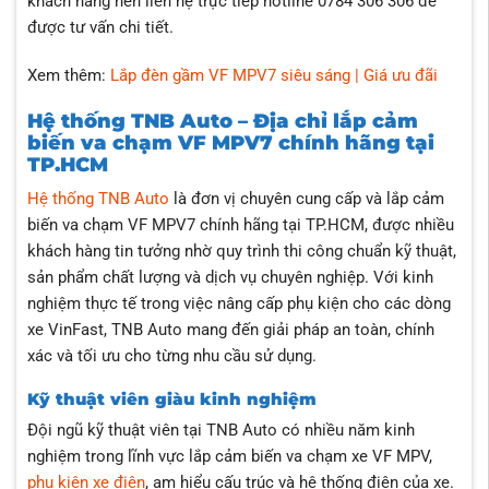
khách hàng nên liên hệ trực tiếp hotline 0784 306 306 để
được tư vấn chi tiết.
Xem thêm:
Lắp đèn gầm VF MPV7 siêu sáng | Giá ưu đãi
Hệ thống TNB Auto – Địa chỉ lắp cảm
biến va chạm VF MPV7 chính hãng tại
TP.HCM
Hệ thống TNB Auto
là đơn vị chuyên cung cấp và lắp cảm
biến va chạm VF MPV7 chính hãng tại TP.HCM, được nhiều
khách hàng tin tưởng nhờ quy trình thi công chuẩn kỹ thuật,
sản phẩm chất lượng và dịch vụ chuyên nghiệp. Với kinh
nghiệm thực tế trong việc nâng cấp phụ kiện cho các dòng
xe VinFast, TNB Auto mang đến giải pháp an toàn, chính
xác và tối ưu cho từng nhu cầu sử dụng.
Kỹ thuật viên giàu kinh nghiệm
Đội ngũ kỹ thuật viên tại TNB Auto có nhiều năm kinh
nghiệm trong lĩnh vực lắp cảm biến va chạm xe VF MPV,
phụ kiện xe điện
, am hiểu cấu trúc và hệ thống điện của xe.