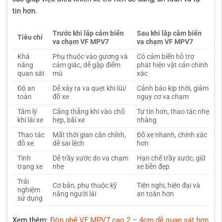
tin hơn.
Trước khi lắp cảm biến
Sau khi lắp cảm biến
Tiêu chí
va chạm VF MPV7
va chạm VF MPV7
Khả
Phụ thuộc vào gương và
Có cảm biến hỗ trợ
năng
cảm giác, dễ gặp điểm
phát hiện vật cản chính
quan sát
mù
xác
Độ an
Dễ xảy ra va quẹt khi lùi/
Cảnh báo kịp thời, giảm
toàn
đỗ xe
nguy cơ va chạm
Tâm lý
Căng thẳng khi vào chỗ
Tự tin hơn, thao tác nhẹ
khi lái xe
hẹp, bãi xe
nhàng
Thao tác
Mất thời gian căn chỉnh,
Đỗ xe nhanh, chính xác
đỗ xe
dễ sai lệch
hơn
Tình
Dễ trầy xước do va chạm
Hạn chế trầy xước, giữ
trạng xe
nhẹ
xe bền đẹp
Trải
Cơ bản, phụ thuộc kỹ
Tiện nghi, hiện đại và
nghiệm
năng người lái
an toàn hơn
sử dụng
Xem thêm:
Đôn ghế VF MPV7 cao 2 – 4cm dễ quan sát hơn