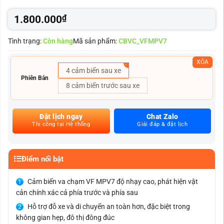
1.800.000
₫
Tình trạng:
Còn hàng
Mã sản phẩm:
CBVC_VFMPV7
XÓA
4 cảm biến sau xe
Phiên Bản
8 cảm biến trước sau xe
Đặt lịch ngay
Chat Zalo
Thi công tại Hệ thống
Giải đáp & đặt lịch
Điểm nổi bật
Cảm biến va chạm VF MPV7 độ nhạy cao, phát hiện vật
cản chính xác cả phía trước và phía sau
Hỗ trợ đỗ xe và di chuyển an toàn hơn, đặc biệt trong
không gian hẹp, đô thị đông đúc