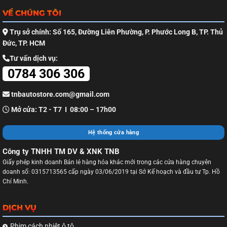
VỀ CHÚNG TÔI
Trụ sở chính: Số 165, Đường Liên Phường, P. Phước Long B, TP. Thủ
Đức, TP. HCM
Tư vấn dịch vụ:
0784 306 306
tnbautostore.com@gmail.com
Mở cửa: T2 - T7 I 08:00 – 17h00
Hệ thống cửa hàng
Công ty TNHH TM DV & XNK TNB
Giấy phép kinh doanh Bán lẻ hàng hóa khác mới trong các cửa hàng chuyên
doanh số: 0315713565 cấp ngày 03/06/2019 tại Sở Kế hoạch và đầu tư Tp. Hồ
Chí Minh.
DỊCH VỤ
Phim cách nhiệt ô tô