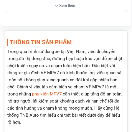
Cảnh báo thông minh bằng âm thanh và hiển thị trực
Xem thêm
quan (tùy phiên bản)
Phạm vi phát hiện rộng và sai số thấp giúp người lái căn
chỉnh khoảng cách chính xác
Hoạt động ổn định trong nhiều điều kiện thời tiết
THÔNG TIN SẢN PHẨM
Chống nước, chống bụi tốt phù hợp môi trường sử dụng
tại Việt Nam
Trong quá trình sử dụng xe tại Việt Nam, việc di chuyển
Nguồn điện tương thích hoàn toàn với hệ thống điện VF
trong đô thị đông đúc, đường hẹp hoặc khu vực đỗ xe chật
MPV7
chội khiến nguy cơ va chạm luôn hiện hữu. Đặc biệt với
Tiêu thụ điện thấp và không ảnh hưởng đến xe
dòng xe gia đình VF MPV7 có kích thước lớn, việc quan sát
toàn bộ không gian xung quanh xe đôi khi gặp nhiều hạn
Lắp đặt chuẩn plug & play, hạn chế cắt nối đảm bảo an
toàn điện
chế. Chính vì vậy, lắp cảm biến va chạm VF MPV7 là một
trong những
phụ kiện MPV7
cần thiết giúp tăng độ an toàn,
Thời gian lắp nhanh 1 – 2 giờ, thi công gọn gàng đảm bảo
hỗ trợ người lái kiểm soát khoảng cách và hạn chế tối đa
thẩm mỹ
các tình huống va chạm không mong muốn. Hãy cùng Hệ
thống TNB Auto tìm hiểu chi tiết bài viết dưới đây để hiểu
rõ hơn.