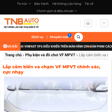
Bỏ
Tin tức
Bảo hành
Hệ thống cửa hàng
Tải về
qua
Chính sách & điều khoản
nội
dung
|
|
Dịch vụ
Khuyến mãi
 ĐÈN GẦM VINFAST VF6 ĐIỀU KHIỂN TRÊN MÀN HÌNH ZIN
ƯU ĐÃI
DÁN PHIM CÁCH NHIỆT 
Trang chủ
»
Phụ kiện và đồ chơi VF MPV7
»
Lắp cảm biến va ch
Lắp cảm biến va chạm VF MPV7 chính xác,
cực nhạy